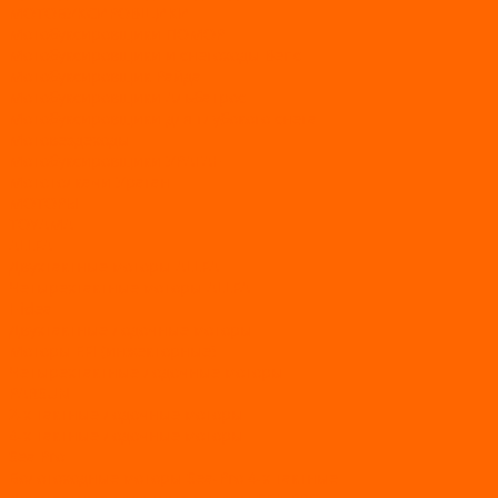
МОТОБУКСИРОВЩИКИ
Мотобуксировщики ПОМОР
Мотобуксировщики и снегоходы Вепс
Мотобуксировщик Райда
Мотобуксировщики Альбатрос
Мотобуксировщики для глубокого снега
Мотовездеходы
Мотобуксировщики УРАГАН
Мототолкачи Ураган
МОТОРЫ
TOYAMA
ALLFA
Двухтактные моторы ALLFA
Четырехтактные моторы ALLFA
Hidea
Двухтактные лодочные моторы
Моторы EFI (инжекторные)
Четырехтактные лодочные моторы
PARSUN
2-х тактные лодочные моторы
4-х тактные лодочные моторы
Sea Pro
Болотоходные моторы Sea-Pro 4-х тактные