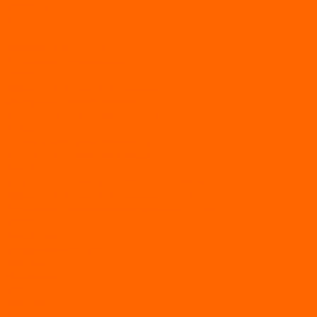
МОТОРЫ
TOYAMA
ALLFA
Двухтактные моторы ALLFA
Четырехтактные моторы ALLFA
Hidea
Двухтактные лодочные моторы
Моторы EFI (инжекторные)
Четырехтактные лодочные моторы
PARSUN
2-х тактные лодочные моторы
4-х тактные лодочные моторы
Sea Pro
Болотоходные моторы Sea-Pro 4-х тактные
Двухтактные лодочные моторы SEA-PRO
Четырёхтактные лодочные моторы SEA-PRO
МОТОТЕХНИКА
Квадроциклы
Квадроциклы YACOTA
Мопеды
Мотоциклы
BSE
MotoLand1
Питбайки