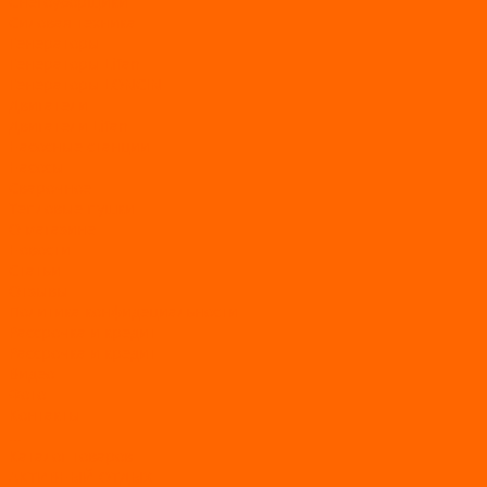
Снегоуборщики
Силовая техника
Генераторы
Генераторы Lifan
Генераторы LONCIN
Двигатели
Двигатели Lifan
Насосные станции
Насосы
Сварочное
Тепловые пушки
О магазине
Новости
Статьи
Отзывы
Политика конфидециальности
Рассрочка и кредит
Рассрочка и кредит
Видео
Фото
Контакты
...
Каталог товаров
АКТИВНЫЙ ОТДЫХ