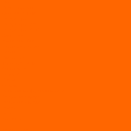
Пилы
Снегоуборщики
Силовая техника
Генераторы
Генераторы Lifan
Генераторы LONCIN
Двигатели
Двигатели Lifan
Насосные станции
Насосы
Сварочное
Тепловые пушки
О магазине
Новости
Статьи
Отзывы
Политика конфидециальности
Рассрочка и кредит
Рассрочка и кредит
Видео
Фото
Контакты
...
Каталог товаров