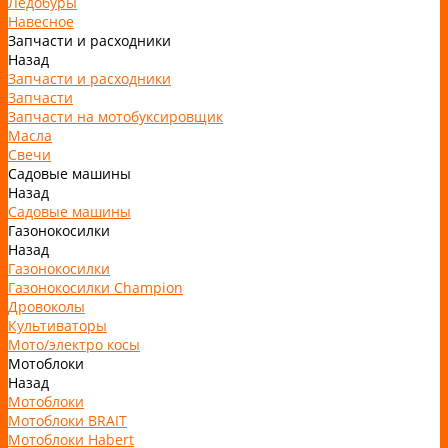
Ледобуры
Навесное
Запчасти и расходники
Назад
Запчасти и расходники
Запчасти
Запчасти на мотобуксировщик
Масла
Свечи
Садовые машины
Назад
Садовые машины
Газонокосилки
Назад
Газонокосилки
Газонокосилки Champion
Дровоколы
Культиваторы
Мото/электро косы
Мотоблоки
Назад
Мотоблоки
Мотоблоки BRAIT
Мотоблоки Habert