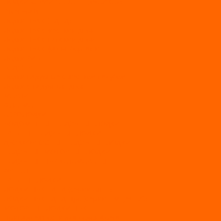
ЛОДКИ СЕРИИ SEAGULL («ЧАЙКА»)
RiverBoats
Лодки ПВХ с (НДНД)
Лодки ПВХ с жестким дном
Лодки ПВХ с плоским дном
Лодки ПВХ с фальшбортами
Лодки РИБ
БАДЖЕР
Лодки надувные с жесткой палубой
Лодки с надувным дном
МАРЛИН
ФЛАГМАН
АЭРОЛОДКИ
ВОДОМЕТНЫЕ НАДУВНЫЕ ЛОДКИ
ГРЕБНЫЕ НАДУВНЫЕ ЛОДКИ
ДВУХКОРПУСНЫЕ НАДУВНЫЕ ЛОДКИ
НАДУВНЫЕ МОТОРНЫЕ ЛОДКИ
НАДУВНЫЕ ПВХ КАТАМАРАНЫ
ФРЕГАТ
ГРЕБНЫЕ ЛОДКИ
ЛОДКИ ПВХ НДНД (серии Air, Е)
ЛОДКИ ПВХ НДНД Про (серий: FM, Jet, L/S)
МОТОРНЫЕ ЛОДКИ ПВХ
Принадлежности для лодок фрегат