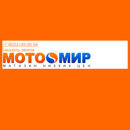
Отзывы
Политика конфидециальности
Рассрочка и кредит
Рассрочка и кредит
Видео
Фото
Контакты
+7 (8202) 49-00-94
Заказать звонок
Каталог товаров
АКТИВНЫЙ ОТДЫХ
SUP-ДОСКИ
SUP доски для йоги
SUP-доски для серфинга
Прогулочные SUP-доски
Спортивные SUP-доски
Туринговые SUP-доски
Универсальные SUP-доски
Аксессуары для лодок
ВЕЗДЕХОДЫ