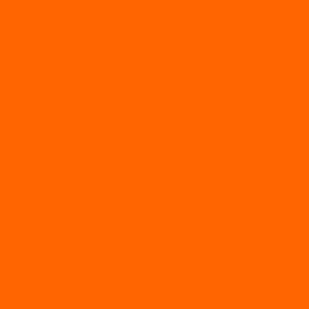
TOYAMA
ALLFA
Двухтактные моторы ALLFA
Четырехтактные моторы ALLFA
Hidea
Двухтактные лодочные моторы
Моторы EFI (инжекторные)
Четырехтактные лодочные моторы
PARSUN
2-х тактные лодочные моторы
4-х тактные лодочные моторы
Sea Pro
Болотоходные моторы Sea-Pro 4-х тактные
Двухтактные лодочные моторы SEA-PRO
Четырёхтактные лодочные моторы SEA-PRO
МОТОТЕХНИКА
Квадроциклы
Квадроциклы YACOTA
Мопеды
Мотоциклы
BSE
MotoLand1
Питбайки
AVANTIS