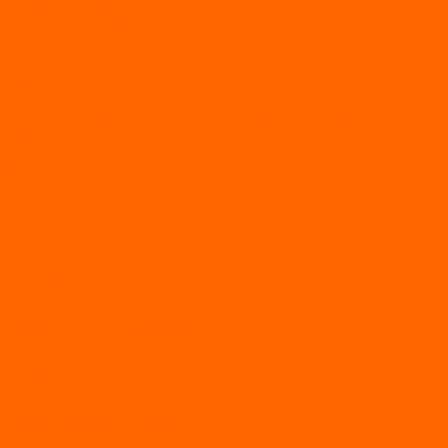
Вездеходы Бурлак
ВЕЗДЕХОДЫ ВЕПС
ВЕЗДЕХОДЫ РАЙДА
ЛОДКИ ПВХ
Altair
Моторные лодки ALTAIR с AirDeck
Моторные лодки Altair с жестким дном (с пайолом)
Моторные лодки НДНД Altair (с надувным дном низкого
давления)
РИБ
POLAR BIRD
ЛОДКИ СЕРИИ EAGLE («ОРЛАН»)
ЛОДКИ СЕРИИ MERLIN («КРЕЧЕТ»)
ЛОДКИ СЕРИИ SEAGULL («ЧАЙКА»)
RiverBoats
Лодки ПВХ с (НДНД)
Лодки ПВХ с жестким дном
Лодки ПВХ с плоским дном
Лодки ПВХ с фальшбортами
Лодки РИБ
БАДЖЕР
Лодки надувные с жесткой палубой
Лодки с надувным дном
МАРЛИН