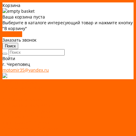
Корзина
Ваша корзина пуста
Выберите в каталоге интересующий товар и нажмите кнопку
"В корзину"
В каталог
Заказать звонок
Поиск
Войти
г. Череповец
motomir35@yandex.ru
Каталог товаров
АКТИВНЫЙ ОТДЫХ
SUP-ДОСКИ
SUP доски для йоги
SUP-доски для серфинга
Прогулочные SUP-доски
Спортивные SUP-доски
Туринговые SUP-доски
Универсальные SUP-доски
Аксессуары для лодок