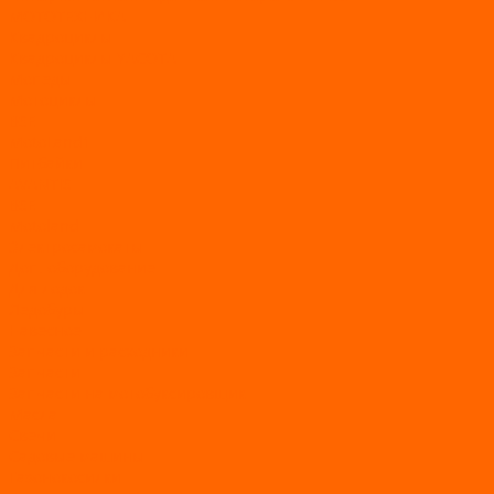
МОТОТЕХНИКА
Квадроциклы
Квадроциклы YACOTA
Мопеды
Мотоциклы
BSE
MotoLand1
Питбайки
AVANTIS
BSE
Motoland
Электросамокаты
Доп. оборудование
Для лодок
Ледобуры
Навесное
Запчасти и расходники
Запчасти
Запчасти на мотобуксировщик
Масла
Свечи
Садовые машины
Газонокосилки