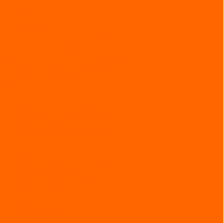
Лодки с надувным дном
МАРЛИН
ФЛАГМАН
АЭРОЛОДКИ
ВОДОМЕТНЫЕ НАДУВНЫЕ ЛОДКИ
ГРЕБНЫЕ НАДУВНЫЕ ЛОДКИ
ДВУХКОРПУСНЫЕ НАДУВНЫЕ ЛОДКИ
НАДУВНЫЕ МОТОРНЫЕ ЛОДКИ
НАДУВНЫЕ ПВХ КАТАМАРАНЫ
ФРЕГАТ
ГРЕБНЫЕ ЛОДКИ
ЛОДКИ ПВХ НДНД (серии Air, Е)
ЛОДКИ ПВХ НДНД Про (серий: FM, Jet, L/S)
МОТОРНЫЕ ЛОДКИ ПВХ
Принадлежности для лодок фрегат
МОТОБУКСИРОВЩИКИ
Мотобуксировщики ПОМОР
Мотобуксировщики и снегоходы Вепс
Мотобуксировщик Райда
Мотобуксировщики Альбатрос
Мотобуксировщики для глубокого снега
Мотовездеходы
Мотобуксировщики УРАГАН
Мототолкачи Ураган