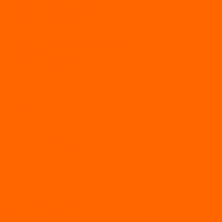
Мотобуксировщики ПОМОР
Мотобуксировщики и снегоходы Вепс
Мотобуксировщик Райда
Мотобуксировщики Альбатрос
Мотобуксировщики для глубокого снега
Мотовездеходы
Мотобуксировщики УРАГАН
Мототолкачи Ураган
МОТОРЫ
TOYAMA
ALLFA
Двухтактные моторы ALLFA
Четырехтактные моторы ALLFA
Hidea
Двухтактные лодочные моторы
Моторы EFI (инжекторные)
Четырехтактные лодочные моторы
PARSUN
2-х тактные лодочные моторы
4-х тактные лодочные моторы
Sea Pro
Болотоходные моторы Sea-Pro 4-х тактные
Двухтактные лодочные моторы SEA-PRO
Четырёхтактные лодочные моторы SEA-PRO