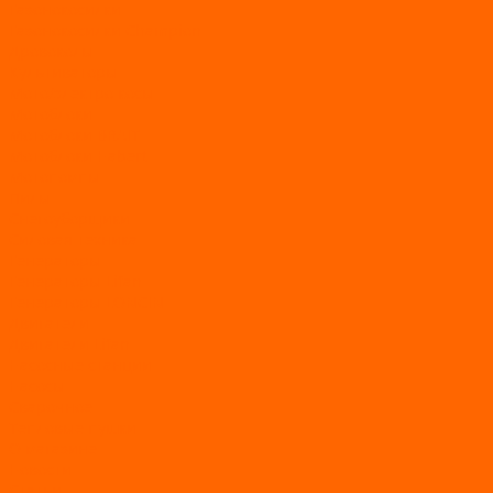
Газонокосилки
Газонокосилки Champion
Дровоколы
Культиваторы
Мото/электро косы
Мотоблоки
Мотоблоки BRAIT
Мотоблоки Habert
Мотопомпы
Пилы
Снегоуборщики
Силовая техника
Генераторы
Генераторы Lifan
Генераторы LONCIN
Двигатели
Двигатели Lifan
Насосные станции
Насосы
Сварочное
Тепловые пушки
О магазине
Новости
Статьи