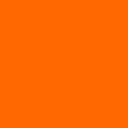
ВЕЗДЕХОДЫ
Вездеходы Бурлак
ВЕЗДЕХОДЫ ВЕПС
ВЕЗДЕХОДЫ РАЙДА
ЛОДКИ ПВХ
Altair
Моторные лодки ALTAIR с AirDeck
Моторные лодки Altair с жестким дном (с пайолом)
Моторные лодки НДНД Altair (с надувным дном низкого
давления)
РИБ
POLAR BIRD
ЛОДКИ СЕРИИ EAGLE («ОРЛАН»)
ЛОДКИ СЕРИИ MERLIN («КРЕЧЕТ»)
ЛОДКИ СЕРИИ SEAGULL («ЧАЙКА»)
RiverBoats
Лодки ПВХ с (НДНД)
Лодки ПВХ с жестким дном
Лодки ПВХ с плоским дном
Лодки ПВХ с фальшбортами
Лодки РИБ
БАДЖЕР
Лодки надувные с жесткой палубой