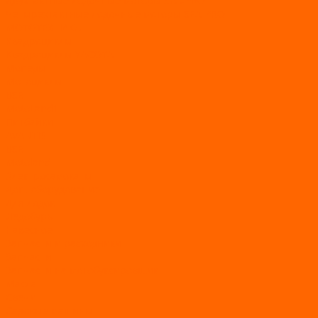
Двухтактные лодочные моторы SEA-PRO
Четырёхтактные лодочные моторы SEA-PRO
МОТОТЕХНИКА
Квадроциклы
Квадроциклы YACOTA
Мопеды
Мотоциклы
BSE
MotoLand1
Питбайки
AVANTIS
BSE
Motoland
Электросамокаты
Доп. оборудование
Для лодок
Ледобуры
Навесное
Запчасти и расходники
Запчасти
Запчасти на мотобуксировщик
Масла
Свечи
Садовые машины