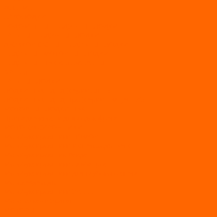
ФЛАГМАН
АЭРОЛОДКИ
ВОДОМЕТНЫЕ НАДУВНЫЕ ЛОДКИ
ГРЕБНЫЕ НАДУВНЫЕ ЛОДКИ
ДВУХКОРПУСНЫЕ НАДУВНЫЕ ЛОДКИ
НАДУВНЫЕ МОТОРНЫЕ ЛОДКИ
НАДУВНЫЕ ПВХ КАТАМАРАНЫ
ФРЕГАТ
ГРЕБНЫЕ ЛОДКИ
ЛОДКИ ПВХ НДНД (серии Air, Е)
ЛОДКИ ПВХ НДНД Про (серий: FM, Jet, L/S)
МОТОРНЫЕ ЛОДКИ ПВХ
Принадлежности для лодок фрегат
МОТОБУКСИРОВЩИКИ
Мотобуксировщики ПОМОР
Мотобуксировщики и снегоходы Вепс
Мотобуксировщик Райда
Мотобуксировщики Альбатрос
Мотобуксировщики для глубокого снега
Мотовездеходы
Мотобуксировщики УРАГАН
Мототолкачи Ураган
МОТОРЫ