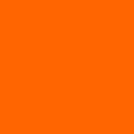
BSE
Motoland
Электросамокаты
Доп. оборудование
Для лодок
Ледобуры
Навесное
Запчасти и расходники
Запчасти
Запчасти на мотобуксировщик
Масла
Свечи
Садовые машины
Газонокосилки
Газонокосилки Champion
Дровоколы
Культиваторы
Мото/электро косы
Мотоблоки
Мотоблоки BRAIT
Мотоблоки Habert
Мотопомпы
Пилы