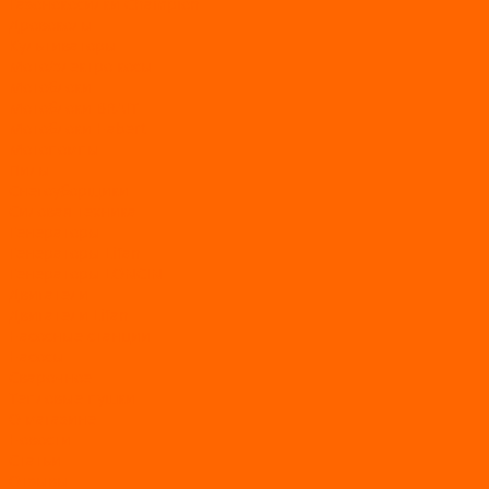
Газонокосилки Champion
Дровоколы
Культиваторы
Мото/электро косы
Мотоблоки
Мотоблоки BRAIT
Мотоблоки Habert
Мотопомпы
Пилы
Снегоуборщики
Силовая техника
Генераторы
Генераторы Lifan
Генераторы LONCIN
Двигатели
Двигатели Lifan
Насосные станции
Насосы
Сварочное
Тепловые пушки
О магазине
Новости
Статьи
Отзывы