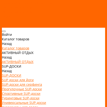
Политика конфидециальности
Рассрочка и кредит
Рассрочка и кредит
Видео
Фото
Контакты
Войти
Каталог товаров
Назад
Каталог товаров
АКТИВНЫЙ ОТДЫХ
Назад
АКТИВНЫЙ ОТДЫХ
SUP-ДОСКИ
Назад
SUP-ДОСКИ
SUP доски для йоги
SUP-доски для серфинга
Прогулочные SUP-доски
Спортивные SUP-доски
Туринговые SUP-доски
Универсальные SUP-доски