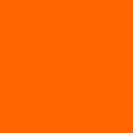
SUP-ДОСКИ
SUP доски для йоги
SUP-доски для серфинга
Прогулочные SUP-доски
Спортивные SUP-доски
Туринговые SUP-доски
Универсальные SUP-доски
Аксессуары для лодок
ВЕЗДЕХОДЫ
Вездеходы Бурлак
ВЕЗДЕХОДЫ ВЕПС
ВЕЗДЕХОДЫ РАЙДА
ЛОДКИ ПВХ
Altair
Моторные лодки ALTAIR с AirDeck
Моторные лодки Altair с жестким дном (с пайолом)
Моторные лодки НДНД Altair (с надувным дном низкого
давления)
РИБ
POLAR BIRD
ЛОДКИ СЕРИИ EAGLE («ОРЛАН»)
ЛОДКИ СЕРИИ MERLIN («КРЕЧЕТ»)
ЛОДКИ СЕРИИ SEAGULL («ЧАЙКА»)
RiverBoats