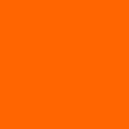
Лодки ПВХ с (НДНД)
Лодки ПВХ с жестким дном
Лодки ПВХ с плоским дном
Лодки ПВХ с фальшбортами
Лодки РИБ
БАДЖЕР
Лодки надувные с жесткой палубой
Лодки с надувным дном
МАРЛИН
ФЛАГМАН
АЭРОЛОДКИ
ВОДОМЕТНЫЕ НАДУВНЫЕ ЛОДКИ
ГРЕБНЫЕ НАДУВНЫЕ ЛОДКИ
ДВУХКОРПУСНЫЕ НАДУВНЫЕ ЛОДКИ
НАДУВНЫЕ МОТОРНЫЕ ЛОДКИ
НАДУВНЫЕ ПВХ КАТАМАРАНЫ
ФРЕГАТ
ГРЕБНЫЕ ЛОДКИ
ЛОДКИ ПВХ НДНД (серии Air, Е)
ЛОДКИ ПВХ НДНД Про (серий: FM, Jet, L/S)
МОТОРНЫЕ ЛОДКИ ПВХ
Принадлежности для лодок фрегат
МОТОБУКСИРОВЩИКИ