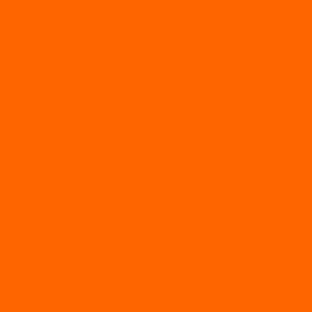
АКТИВНЫЙ ОТДЫХ
SUP-ДОСКИ
SUP доски для йоги
SUP-доски для серфинга
Прогулочные SUP-доски
Спортивные SUP-доски
Туринговые SUP-доски
Универсальные SUP-доски
Аксессуары для лодок
ВЕЗДЕХОДЫ
Вездеходы Бурлак
ВЕЗДЕХОДЫ ВЕПС
ВЕЗДЕХОДЫ РАЙДА
ЛОДКИ ПВХ
Altair
Моторные лодки ALTAIR с AirDeck
Моторные лодки Altair с жестким дном (с пайолом)
Моторные лодки НДНД Altair (с надувным дном низкого
давления)
РИБ
POLAR BIRD
ЛОДКИ СЕРИИ EAGLE («ОРЛАН»)
ЛОДКИ СЕРИИ MERLIN («КРЕЧЕТ»)