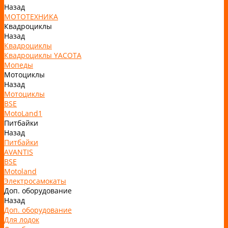
Назад
МОТОТЕХНИКА
Квадроциклы
Назад
Квадроциклы
Квадроциклы YACOTA
Мопеды
Мотоциклы
Назад
Мотоциклы
BSE
MotoLand1
Питбайки
Назад
Питбайки
AVANTIS
BSE
Motoland
Электросамокаты
Доп. оборудование
Назад
Доп. оборудование
Для лодок