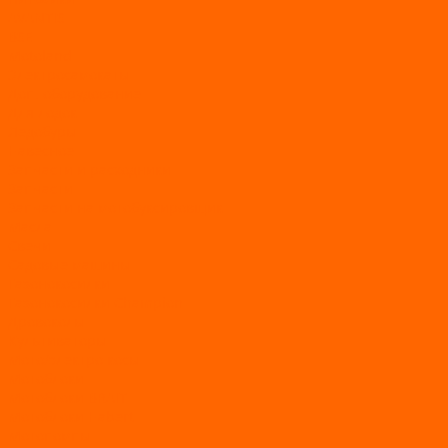
AVANTIS
BSE
Motoland
Электросамокаты
Доп. оборудование
Для лодок
Ледобуры
Навесное
Запчасти и расходники
Запчасти
Запчасти на мотобуксировщик
Масла
Свечи
Садовые машины
Газонокосилки
Газонокосилки Champion
Дровоколы
Культиваторы
Мото/электро косы
Мотоблоки
Мотоблоки BRAIT
Мотоблоки Habert
Мотопомпы