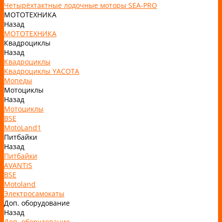
Четырёхтактные лодочные моторы SEA-PRO
МОТОТЕХНИКА
Назад
МОТОТЕХНИКА
Квадроциклы
Назад
Квадроциклы
Квадроциклы YACOTA
Мопеды
Мотоциклы
Назад
Мотоциклы
BSE
MotoLand1
Питбайки
Назад
Питбайки
AVANTIS
BSE
Motoland
Электросамокаты
Доп. оборудование
Назад
Доп. оборудование