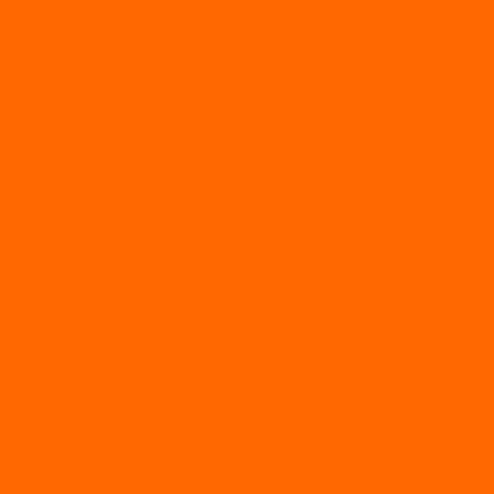
Лодки с надувным дном
МАРЛИН
ФЛАГМАН
АЭРОЛОДКИ
ВОДОМЕТНЫЕ НАДУВНЫЕ ЛОДКИ
ГРЕБНЫЕ НАДУВНЫЕ ЛОДКИ
ДВУХКОРПУСНЫЕ НАДУВНЫЕ ЛОДКИ
НАДУВНЫЕ МОТОРНЫЕ ЛОДКИ
НАДУВНЫЕ ПВХ КАТАМАРАНЫ
ФРЕГАТ
ГРЕБНЫЕ ЛОДКИ
ЛОДКИ ПВХ НДНД (серии Air, Е)
ЛОДКИ ПВХ НДНД Про (серий: FM, Jet, L/S)
МОТОРНЫЕ ЛОДКИ ПВХ
Принадлежности для лодок фрегат
МОТОБУКСИРОВЩИКИ
Мотобуксировщики ПОМОР
Мотобуксировщики и снегоходы Вепс
Мотобуксировщик Райда
Мотобуксировщики Альбатрос
Мотобуксировщики для глубокого снега
Мотовездеходы
Мотобуксировщики УРАГАН