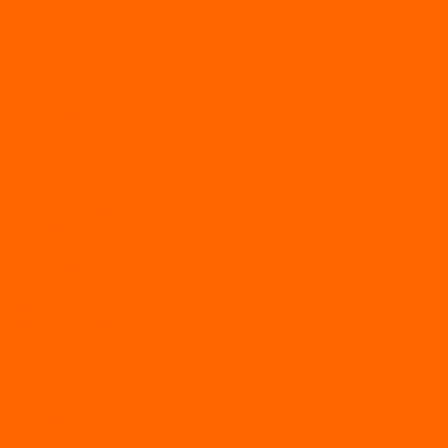
Садовые машины
Газонокосилки
Газонокосилки Champion
Дровоколы
Культиваторы
Мото/электро косы
Мотоблоки
Мотоблоки BRAIT
Мотоблоки Habert
Мотопомпы
Пилы
Снегоуборщики
Силовая техника
Генераторы
Генераторы Lifan
Генераторы LONCIN
Двигатели
Двигатели Lifan
Насосные станции
Насосы
Сварочное
Тепловые пушки
О магазине
Новости