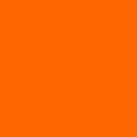
Болотоходные моторы Sea-Pro 4-х тактные
Двухтактные лодочные моторы SEA-PRO
Четырёхтактные лодочные моторы SEA-PRO
МОТОТЕХНИКА
Квадроциклы
Квадроциклы YACOTA
Мопеды
Мотоциклы
BSE
MotoLand1
Питбайки
AVANTIS
BSE
Motoland
Электросамокаты
Доп. оборудование
Для лодок
Ледобуры
Навесное
Запчасти и расходники
Запчасти
Запчасти на мотобуксировщик
Масла