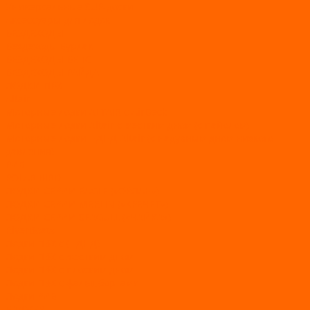
Универсальные SUP-доски
Аксессуары для лодок
ВЕЗДЕХОДЫ
Вездеходы Бурлак
ВЕЗДЕХОДЫ ВЕПС
ВЕЗДЕХОДЫ РАЙДА
ЛОДКИ ПВХ
Altair
Моторные лодки ALTAIR с AirDeck
Моторные лодки Altair с жестким дном (с пайолом)
Моторные лодки НДНД Altair (с надувным дном низкого
давления)
РИБ
POLAR BIRD
ЛОДКИ СЕРИИ EAGLE («ОРЛАН»)
ЛОДКИ СЕРИИ MERLIN («КРЕЧЕТ»)
ЛОДКИ СЕРИИ SEAGULL («ЧАЙКА»)
RiverBoats
Лодки ПВХ с (НДНД)
Лодки ПВХ с жестким дном
Лодки ПВХ с плоским дном
Лодки ПВХ с фальшбортами
Лодки РИБ
БАДЖЕР