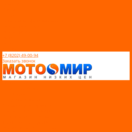
Новости
Статьи
Отзывы
Политика конфидециальности
Рассрочка и кредит
Рассрочка и кредит
Видео
Фото
Контакты
+7 (8202) 49-00-94
Заказать звонок
Каталог товаров
АКТИВНЫЙ ОТДЫХ
SUP-ДОСКИ
SUP доски для йоги
SUP-доски для серфинга
Прогулочные SUP-доски
Спортивные SUP-доски
Туринговые SUP-доски
Универсальные SUP-доски