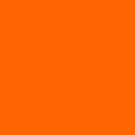
Мотобуксировщики УРАГАН
Мототолкачи Ураган
МОТОРЫ
TOYAMA
ALLFA
Двухтактные моторы ALLFA
Четырехтактные моторы ALLFA
Hidea
Двухтактные лодочные моторы
Моторы EFI (инжекторные)
Четырехтактные лодочные моторы
PARSUN
2-х тактные лодочные моторы
4-х тактные лодочные моторы
Sea Pro
Болотоходные моторы Sea-Pro 4-х тактные
Двухтактные лодочные моторы SEA-PRO
Четырёхтактные лодочные моторы SEA-PRO
МОТОТЕХНИКА
Квадроциклы
Квадроциклы YACOTA
Мопеды
Мотоциклы
BSE