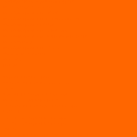
Принадлежности для лодок фрегат
МОТОБУКСИРОВЩИКИ
Мотобуксировщики ПОМОР
Мотобуксировщики и снегоходы Вепс
Мотобуксировщик Райда
Мотобуксировщики Альбатрос
Мотобуксировщики для глубокого снега
Мотовездеходы
Мотобуксировщики УРАГАН
Мототолкачи Ураган
МОТОРЫ
TOYAMA
ALLFA
Двухтактные моторы ALLFA
Четырехтактные моторы ALLFA
Hidea
Двухтактные лодочные моторы
Моторы EFI (инжекторные)
Четырехтактные лодочные моторы
PARSUN
2-х тактные лодочные моторы
4-х тактные лодочные моторы
Sea Pro
Болотоходные моторы Sea-Pro 4-х тактные