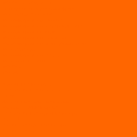
МОТОРНЫЕ ЛОДКИ ПВХ
Принадлежности для лодок фрегат
МОТОБУКСИРОВЩИКИ
Мотобуксировщики ПОМОР
Мотобуксировщики и снегоходы Вепс
Мотобуксировщик Райда
Мотобуксировщики Альбатрос
Мотобуксировщики для глубокого снега
Мотовездеходы
Мотобуксировщики УРАГАН
Мототолкачи Ураган
МОТОРЫ
TOYAMA
ALLFA
Двухтактные моторы ALLFA
Четырехтактные моторы ALLFA
Hidea
Двухтактные лодочные моторы
Моторы EFI (инжекторные)
Четырехтактные лодочные моторы
PARSUN
2-х тактные лодочные моторы
4-х тактные лодочные моторы
Sea Pro