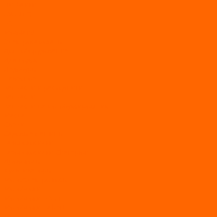
Питбайки
AVANTIS
BSE
Motoland
Электросамокаты
Доп. оборудование
Для лодок
Ледобуры
Навесное
Запчасти и расходники
Запчасти
Запчасти на мотобуксировщик
Масла
Свечи
Садовые машины
Газонокосилки
Газонокосилки Champion
Дровоколы
Культиваторы
Мото/электро косы
Мотоблоки
Мотоблоки BRAIT
Мотоблоки Habert
Мотопомпы