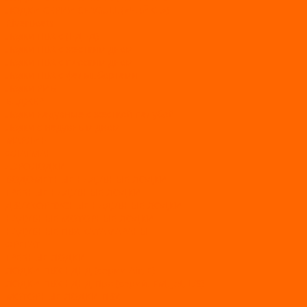
ЛОДКИ СЕРИИ SEAGULL («ЧАЙКА»)
RiverBoats
Лодки ПВХ с (НДНД)
Лодки ПВХ с жестким дном
Лодки ПВХ с плоским дном
Лодки ПВХ с фальшбортами
Лодки РИБ
БАДЖЕР
Лодки надувные с жесткой палубой
Лодки с надувным дном
МАРЛИН
ФЛАГМАН
АЭРОЛОДКИ
ВОДОМЕТНЫЕ НАДУВНЫЕ ЛОДКИ
ГРЕБНЫЕ НАДУВНЫЕ ЛОДКИ
ДВУХКОРПУСНЫЕ НАДУВНЫЕ ЛОДКИ
НАДУВНЫЕ МОТОРНЫЕ ЛОДКИ
НАДУВНЫЕ ПВХ КАТАМАРАНЫ
ФРЕГАТ
ГРЕБНЫЕ ЛОДКИ
ЛОДКИ ПВХ НДНД (серии Air, Е)
ЛОДКИ ПВХ НДНД Про (серий: FM, Jet, L/S)
МОТОРНЫЕ ЛОДКИ ПВХ