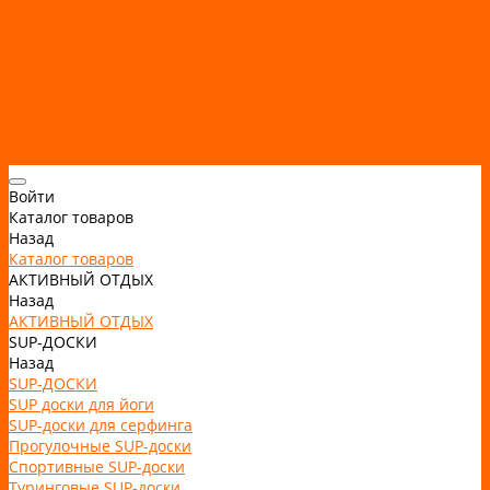
Статьи
Отзывы
Политика конфидециальности
Рассрочка и кредит
Рассрочка и кредит
Видео
Фото
Контакты
Войти
Каталог товаров
Назад
Каталог товаров
АКТИВНЫЙ ОТДЫХ
Назад
АКТИВНЫЙ ОТДЫХ
SUP-ДОСКИ
Назад
SUP-ДОСКИ
SUP доски для йоги
SUP-доски для серфинга
Прогулочные SUP-доски
Спортивные SUP-доски
Туринговые SUP-доски