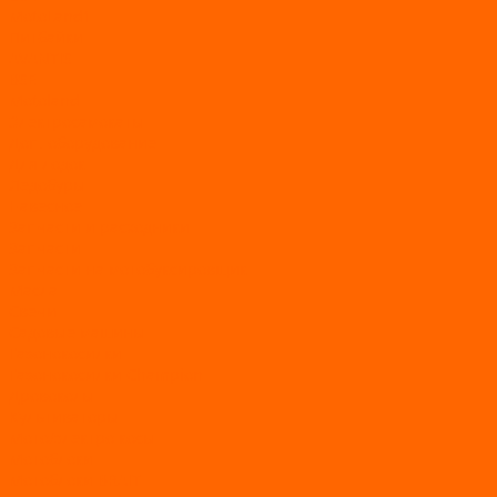
MotoLand1
Питбайки
AVANTIS
BSE
Motoland
Электросамокаты
Доп. оборудование
Для лодок
Ледобуры
Навесное
Запчасти и расходники
Запчасти
Запчасти на мотобуксировщик
Масла
Свечи
Садовые машины
Газонокосилки
Газонокосилки Champion
Дровоколы
Культиваторы
Мото/электро косы
Мотоблоки
Мотоблоки BRAIT