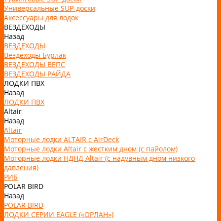
Универсальные SUP-доски
Аксессуары для лодок
ВЕЗДЕХОДЫ
Назад
ВЕЗДЕХОДЫ
Вездеходы Бурлак
ВЕЗДЕХОДЫ ВЕПС
ВЕЗДЕХОДЫ РАЙДА
ЛОДКИ ПВХ
Назад
ЛОДКИ ПВХ
Altair
Назад
Altair
Моторные лодки ALTAIR с AirDeck
Моторные лодки Altair с жестким дном (с пайолом)
Моторные лодки НДНД Altair (с надувным дном низкого
давления)
РИБ
POLAR BIRD
Назад
POLAR BIRD
ЛОДКИ СЕРИИ EAGLE («ОРЛАН»)