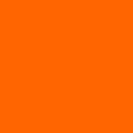
...
Каталог товаров
АКТИВНЫЙ ОТДЫХ
SUP-ДОСКИ
SUP доски для йоги
SUP-доски для серфинга
Прогулочные SUP-доски
Спортивные SUP-доски
Туринговые SUP-доски
Универсальные SUP-доски
Аксессуары для лодок
ВЕЗДЕХОДЫ
Вездеходы Бурлак
ВЕЗДЕХОДЫ ВЕПС
ВЕЗДЕХОДЫ РАЙДА
ЛОДКИ ПВХ
Altair
Моторные лодки ALTAIR с AirDeck
Моторные лодки Altair с жестким дном (с пайолом)
Моторные лодки НДНД Altair (с надувным дном низкого
давления)
РИБ
POLAR BIRD