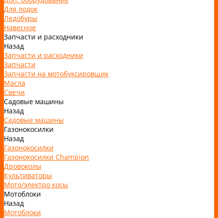
Для лодок
Ледобуры
Навесное
Запчасти и расходники
Назад
Запчасти и расходники
Запчасти
Запчасти на мотобуксировщик
Масла
Свечи
Садовые машины
Назад
Садовые машины
Газонокосилки
Назад
Газонокосилки
Газонокосилки Champion
Дровоколы
Культиваторы
Мото/электро косы
Мотоблоки
Назад
Мотоблоки