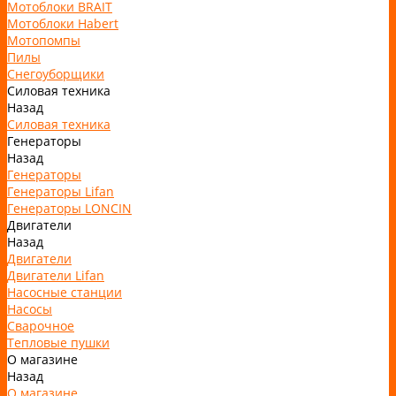
Мотоблоки BRAIT
Мотоблоки Habert
Мотопомпы
Пилы
Снегоуборщики
Силовая техника
Назад
Силовая техника
Генераторы
Назад
Генераторы
Генераторы Lifan
Генераторы LONCIN
Двигатели
Назад
Двигатели
Двигатели Lifan
Насосные станции
Насосы
Сварочное
Тепловые пушки
О магазине
Назад
О магазине