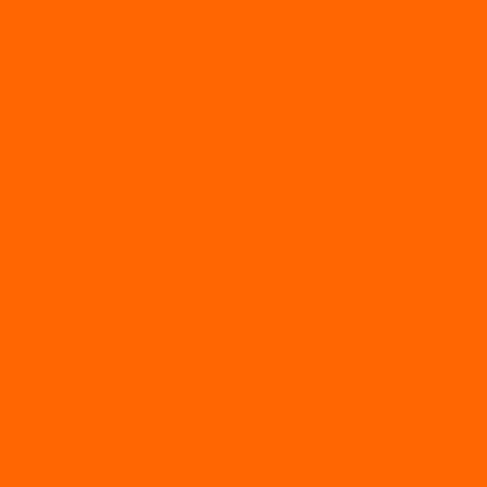
ЛОДКИ СЕРИИ EAGLE («ОРЛАН»)
ЛОДКИ СЕРИИ MERLIN («КРЕЧЕТ»)
ЛОДКИ СЕРИИ SEAGULL («ЧАЙКА»)
RiverBoats
Лодки ПВХ с (НДНД)
Лодки ПВХ с жестким дном
Лодки ПВХ с плоским дном
Лодки ПВХ с фальшбортами
Лодки РИБ
БАДЖЕР
Лодки надувные с жесткой палубой
Лодки с надувным дном
МАРЛИН
ФЛАГМАН
АЭРОЛОДКИ
ВОДОМЕТНЫЕ НАДУВНЫЕ ЛОДКИ
ГРЕБНЫЕ НАДУВНЫЕ ЛОДКИ
ДВУХКОРПУСНЫЕ НАДУВНЫЕ ЛОДКИ
НАДУВНЫЕ МОТОРНЫЕ ЛОДКИ
НАДУВНЫЕ ПВХ КАТАМАРАНЫ
ФРЕГАТ
ГРЕБНЫЕ ЛОДКИ
ЛОДКИ ПВХ НДНД (серии Air, Е)
ЛОДКИ ПВХ НДНД Про (серий: FM, Jet, L/S)