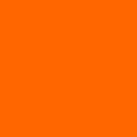
Каталог товаров
АКТИВНЫЙ ОТДЫХ
SUP-ДОСКИ
SUP доски для йоги
SUP-доски для серфинга
Прогулочные SUP-доски
Спортивные SUP-доски
Туринговые SUP-доски
Универсальные SUP-доски
Аксессуары для лодок
ВЕЗДЕХОДЫ
Вездеходы Бурлак
ВЕЗДЕХОДЫ ВЕПС
ВЕЗДЕХОДЫ РАЙДА
ЛОДКИ ПВХ
Altair
Моторные лодки ALTAIR с AirDeck
Моторные лодки Altair с жестким дном (с пайолом)
Моторные лодки НДНД Altair (с надувным дном низкого
давления)
РИБ
POLAR BIRD
ЛОДКИ СЕРИИ EAGLE («ОРЛАН»)
ЛОДКИ СЕРИИ MERLIN («КРЕЧЕТ»)