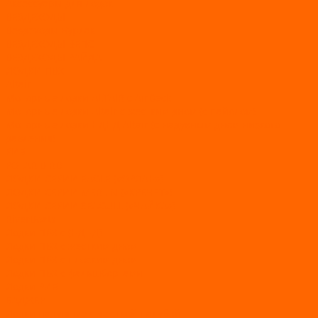
Аксессуары для лодок
ВЕЗДЕХОДЫ
Вездеходы Бурлак
ВЕЗДЕХОДЫ ВЕПС
ВЕЗДЕХОДЫ РАЙДА
ЛОДКИ ПВХ
Altair
Моторные лодки ALTAIR с AirDeck
Моторные лодки Altair с жестким дном (с пайолом)
Моторные лодки НДНД Altair (с надувным дном низкого
давления)
РИБ
POLAR BIRD
ЛОДКИ СЕРИИ EAGLE («ОРЛАН»)
ЛОДКИ СЕРИИ MERLIN («КРЕЧЕТ»)
ЛОДКИ СЕРИИ SEAGULL («ЧАЙКА»)
RiverBoats
Лодки ПВХ с (НДНД)
Лодки ПВХ с жестким дном
Лодки ПВХ с плоским дном
Лодки ПВХ с фальшбортами
Лодки РИБ
БАДЖЕР
Лодки надувные с жесткой палубой