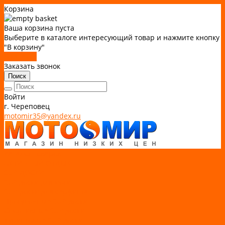
Корзина
Ваша корзина пуста
Выберите в каталоге интересующий товар и нажмите кнопку
"В корзину"
В каталог
Заказать звонок
Поиск
Войти
г. Череповец
motomir35@yandex.ru
Каталог товаров
АКТИВНЫЙ ОТДЫХ
SUP-ДОСКИ
SUP доски для йоги
SUP-доски для серфинга
Прогулочные SUP-доски
Спортивные SUP-доски
Туринговые SUP-доски