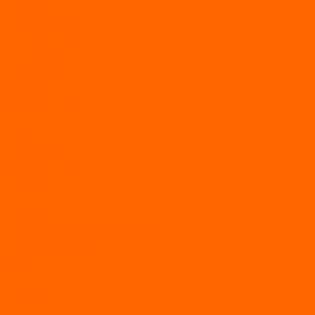
Пилы
Снегоуборщики
Силовая техника
Генераторы
Генераторы Lifan
Генераторы LONCIN
Двигатели
Двигатели Lifan
Насосные станции
Насосы
Сварочное
Тепловые пушки
О магазине
Новости
Статьи
Отзывы
Политика конфидециальности
Рассрочка и кредит
Рассрочка и кредит
Видео
Фото
Контакты
...