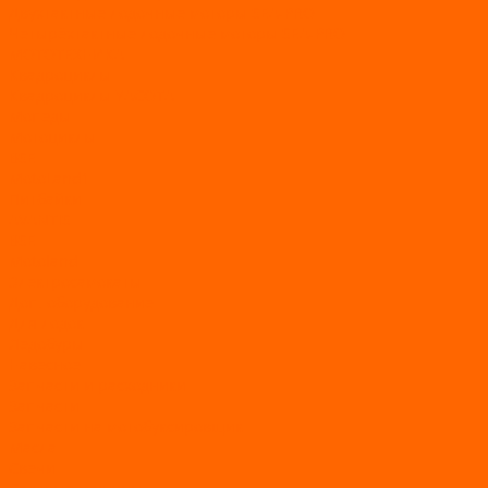
Двухтактные лодочные моторы SEA-PRO
Четырёхтактные лодочные моторы SEA-PRO
МОТОТЕХНИКА
Квадроциклы
Квадроциклы YACOTA
Мопеды
Мотоциклы
BSE
MotoLand1
Питбайки
AVANTIS
BSE
Motoland
Электросамокаты
Доп. оборудование
Для лодок
Ледобуры
Навесное
Запчасти и расходники
Запчасти
Запчасти на мотобуксировщик
Масла
Свечи