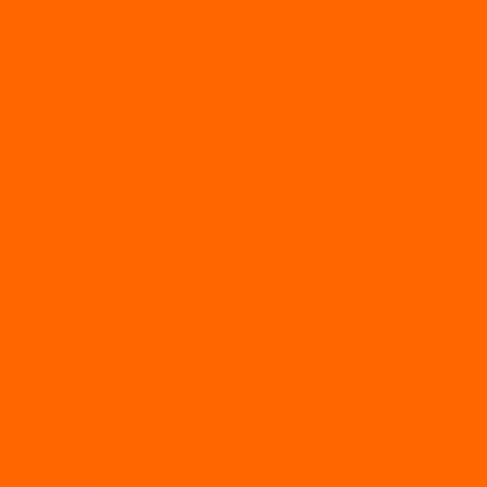
Свечи
Садовые машины
Газонокосилки
Газонокосилки Champion
Дровоколы
Культиваторы
Мото/электро косы
Мотоблоки
Мотоблоки BRAIT
Мотоблоки Habert
Мотопомпы
Пилы
Снегоуборщики
Силовая техника
Генераторы
Генераторы Lifan
Генераторы LONCIN
Двигатели
Двигатели Lifan
Насосные станции
Насосы
Сварочное
Тепловые пушки
О магазине