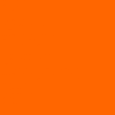
Мототолкачи Ураган
МОТОРЫ
TOYAMA
ALLFA
Двухтактные моторы ALLFA
Четырехтактные моторы ALLFA
Hidea
Двухтактные лодочные моторы
Моторы EFI (инжекторные)
Четырехтактные лодочные моторы
PARSUN
2-х тактные лодочные моторы
4-х тактные лодочные моторы
Sea Pro
Болотоходные моторы Sea-Pro 4-х тактные
Двухтактные лодочные моторы SEA-PRO
Четырёхтактные лодочные моторы SEA-PRO
МОТОТЕХНИКА
Квадроциклы
Квадроциклы YACOTA
Мопеды
Мотоциклы
BSE
MotoLand1