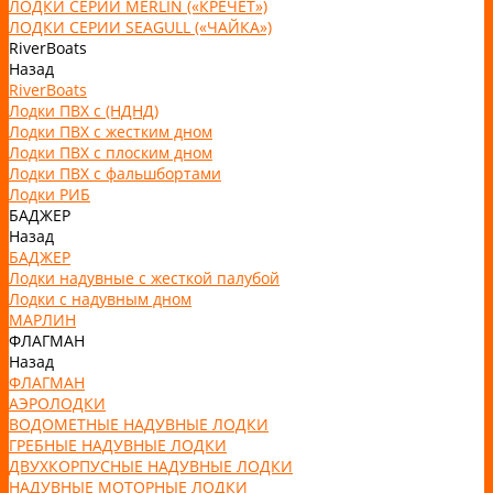
ЛОДКИ СЕРИИ MERLIN («КРЕЧЕТ»)
ЛОДКИ СЕРИИ SEAGULL («ЧАЙКА»)
RiverBoats
Назад
RiverBoats
Лодки ПВХ с (НДНД)
Лодки ПВХ с жестким дном
Лодки ПВХ с плоским дном
Лодки ПВХ с фальшбортами
Лодки РИБ
БАДЖЕР
Назад
БАДЖЕР
Лодки надувные с жесткой палубой
Лодки с надувным дном
МАРЛИН
ФЛАГМАН
Назад
ФЛАГМАН
АЭРОЛОДКИ
ВОДОМЕТНЫЕ НАДУВНЫЕ ЛОДКИ
ГРЕБНЫЕ НАДУВНЫЕ ЛОДКИ
ДВУХКОРПУСНЫЕ НАДУВНЫЕ ЛОДКИ
НАДУВНЫЕ МОТОРНЫЕ ЛОДКИ