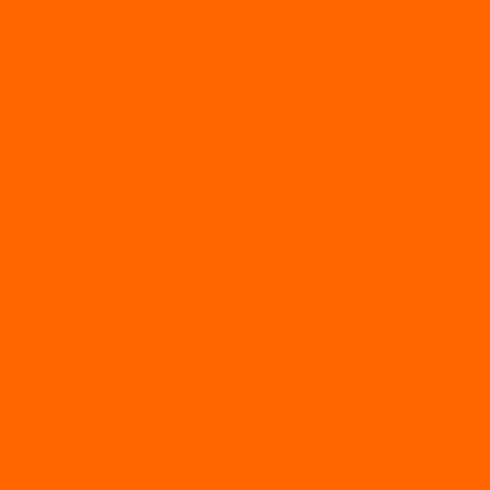
Лодки надувные с жесткой палубой
Лодки с надувным дном
МАРЛИН
ФЛАГМАН
АЭРОЛОДКИ
ВОДОМЕТНЫЕ НАДУВНЫЕ ЛОДКИ
ГРЕБНЫЕ НАДУВНЫЕ ЛОДКИ
ДВУХКОРПУСНЫЕ НАДУВНЫЕ ЛОДКИ
НАДУВНЫЕ МОТОРНЫЕ ЛОДКИ
НАДУВНЫЕ ПВХ КАТАМАРАНЫ
ФРЕГАТ
ГРЕБНЫЕ ЛОДКИ
ЛОДКИ ПВХ НДНД (серии Air, Е)
ЛОДКИ ПВХ НДНД Про (серий: FM, Jet, L/S)
МОТОРНЫЕ ЛОДКИ ПВХ
Принадлежности для лодок фрегат
МОТОБУКСИРОВЩИКИ
Мотобуксировщики ПОМОР
Мотобуксировщики и снегоходы Вепс
Мотобуксировщик Райда
Мотобуксировщики Альбатрос
Мотобуксировщики для глубокого снега
Мотовездеходы