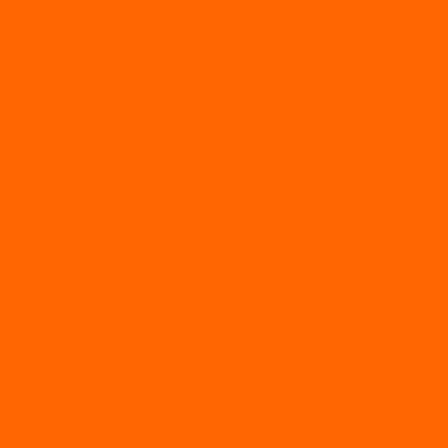
Культиваторы
Мото/электро косы
Мотоблоки
Мотоблоки BRAIT
Мотоблоки Habert
Мотопомпы
Пилы
Снегоуборщики
Силовая техника
Генераторы
Генераторы Lifan
Генераторы LONCIN
Двигатели
Двигатели Lifan
Насосные станции
Насосы
Сварочное
Тепловые пушки
О магазине
Новости
Статьи
Отзывы
Политика конфидециальности
Рассрочка и кредит