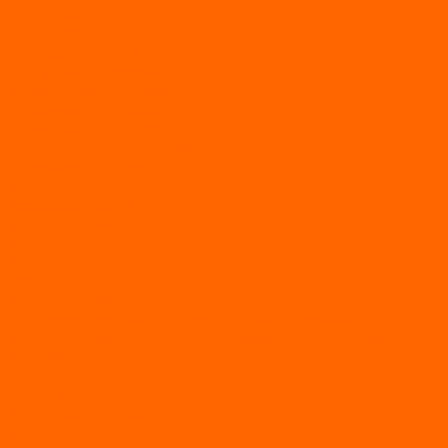
АКТИВНЫЙ ОТДЫХ
SUP-ДОСКИ
SUP доски для йоги
SUP-доски для серфинга
Прогулочные SUP-доски
Спортивные SUP-доски
Туринговые SUP-доски
Универсальные SUP-доски
Аксессуары для лодок
ВЕЗДЕХОДЫ
Вездеходы Бурлак
ВЕЗДЕХОДЫ ВЕПС
ВЕЗДЕХОДЫ РАЙДА
ЛОДКИ ПВХ
Altair
Моторные лодки ALTAIR с AirDeck
Моторные лодки Altair с жестким дном (с пайолом)
Моторные лодки НДНД Altair (с надувным дном низкого
давления)
РИБ
POLAR BIRD
ЛОДКИ СЕРИИ EAGLE («ОРЛАН»)
ЛОДКИ СЕРИИ MERLIN («КРЕЧЕТ»)