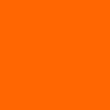
Пилы
Снегоуборщики
Силовая техника
Генераторы
Генераторы Lifan
Генераторы LONCIN
Двигатели
Двигатели Lifan
Насосные станции
Насосы
Сварочное
Тепловые пушки
О магазине
Новости
Статьи
Отзывы
Политика конфидециальности
Рассрочка и кредит
Рассрочка и кредит
Видео
Фото
Контакты
...
Каталог товаров