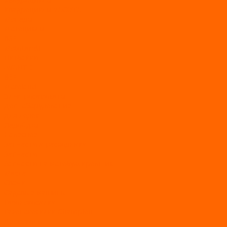
Квадроциклы YACOTA
Мопеды
Мотоциклы
BSE
MotoLand1
Питбайки
AVANTIS
BSE
Motoland
Электросамокаты
Доп. оборудование
Для лодок
Ледобуры
Навесное
Запчасти и расходники
Запчасти
Запчасти на мотобуксировщик
Масла
Свечи
Садовые машины
Газонокосилки
Газонокосилки Champion
Дровоколы