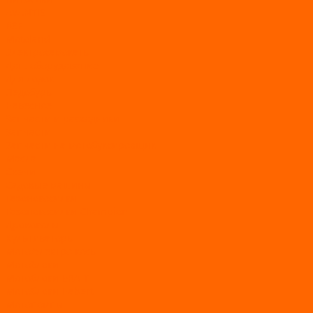
AVANTIS
BSE
Motoland
Электросамокаты
Доп. оборудование
Для лодок
Ледобуры
Навесное
Запчасти и расходники
Запчасти
Запчасти на мотобуксировщик
Масла
Свечи
Садовые машины
Газонокосилки
Газонокосилки Champion
Дровоколы
Культиваторы
Мото/электро косы
Мотоблоки
Мотоблоки BRAIT
Мотоблоки Habert
Мотопомпы