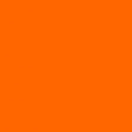
Электросамокаты
Доп. оборудование
Для лодок
Ледобуры
Навесное
Запчасти и расходники
Запчасти
Запчасти на мотобуксировщик
Масла
Свечи
Садовые машины
Газонокосилки
Газонокосилки Champion
Дровоколы
Культиваторы
Мото/электро косы
Мотоблоки
Мотоблоки BRAIT
Мотоблоки Habert
Мотопомпы
Пилы
Снегоуборщики
Силовая техника