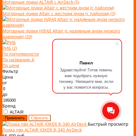
Моторные лодки ALTAIR с AirDeck (5)
Моторные лодки Altair с жестким дном (с пайолом) (3)
Моторные лодки НДНД Altair (с надувным дном низкого
давления) (20)
РИБ (2)
По популярности
По названию
A
Павел
По цене
Здравствуйте! Готов помочь
Фильтр
вам подобрать нужную
Цена
технику. Напишите мне, если
от
у вас появятся вопросы.
до
Бренд
ALTAIR
Быстрый просмотр
Лодка пвх ALTAIR JOKER R-340 AirDeck
66 400 руб.