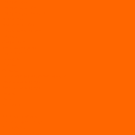
Генераторы
Генераторы Lifan
Генераторы LONCIN
Двигатели
Двигатели Lifan
Насосные станции
Насосы
Сварочное
Тепловые пушки
О магазине
Новости
Статьи
Отзывы
Политика конфидециальности
Рассрочка и кредит
Рассрочка и кредит
Видео
Фото
Контакты
...
Каталог товаров
АКТИВНЫЙ ОТДЫХ
SUP-ДОСКИ
SUP доски для йоги