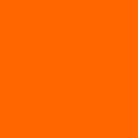
МОТОБУКСИРОВЩИКИ
Мотобуксировщики ПОМОР
Мотобуксировщики и снегоходы Вепс
Мотобуксировщик Райда
Мотобуксировщики Альбатрос
Мотобуксировщики для глубокого снега
Мотовездеходы
Мотобуксировщики УРАГАН
Мототолкачи Ураган
МОТОРЫ
TOYAMA
ALLFA
Двухтактные моторы ALLFA
Четырехтактные моторы ALLFA
Hidea
Двухтактные лодочные моторы
Моторы EFI (инжекторные)
Четырехтактные лодочные моторы
PARSUN
2-х тактные лодочные моторы
4-х тактные лодочные моторы
Sea Pro
Болотоходные моторы Sea-Pro 4-х тактные