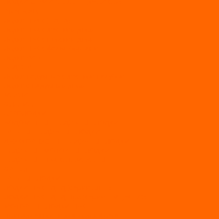
ЛОДКИ СЕРИИ SEAGULL («ЧАЙКА»)
RiverBoats
Лодки ПВХ с (НДНД)
Лодки ПВХ с жестким дном
Лодки ПВХ с плоским дном
Лодки ПВХ с фальшбортами
Лодки РИБ
БАДЖЕР
Лодки надувные с жесткой палубой
Лодки с надувным дном
МАРЛИН
ФЛАГМАН
АЭРОЛОДКИ
ВОДОМЕТНЫЕ НАДУВНЫЕ ЛОДКИ
ГРЕБНЫЕ НАДУВНЫЕ ЛОДКИ
ДВУХКОРПУСНЫЕ НАДУВНЫЕ ЛОДКИ
НАДУВНЫЕ МОТОРНЫЕ ЛОДКИ
НАДУВНЫЕ ПВХ КАТАМАРАНЫ
ФРЕГАТ
ГРЕБНЫЕ ЛОДКИ
ЛОДКИ ПВХ НДНД (серии Air, Е)
ЛОДКИ ПВХ НДНД Про (серий: FM, Jet, L/S)
МОТОРНЫЕ ЛОДКИ ПВХ
Принадлежности для лодок фрегат