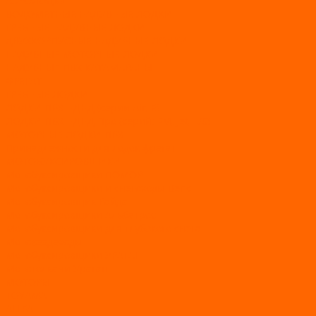
АЭРОЛОДКИ
ВОДОМЕТНЫЕ НАДУВНЫЕ ЛОДКИ
ГРЕБНЫЕ НАДУВНЫЕ ЛОДКИ
ДВУХКОРПУСНЫЕ НАДУВНЫЕ ЛОДКИ
НАДУВНЫЕ МОТОРНЫЕ ЛОДКИ
НАДУВНЫЕ ПВХ КАТАМАРАНЫ
ФРЕГАТ
ГРЕБНЫЕ ЛОДКИ
ЛОДКИ ПВХ НДНД (серии Air, Е)
ЛОДКИ ПВХ НДНД Про (серий: FM, Jet, L/S)
МОТОРНЫЕ ЛОДКИ ПВХ
Принадлежности для лодок фрегат
МОТОБУКСИРОВЩИКИ
Мотобуксировщики ПОМОР
Мотобуксировщики и снегоходы Вепс
Мотобуксировщик Райда
Мотобуксировщики Альбатрос
Мотобуксировщики для глубокого снега
Мотовездеходы
Мотобуксировщики УРАГАН
Мототолкачи Ураган
МОТОРЫ
TOYAMA
ALLFA