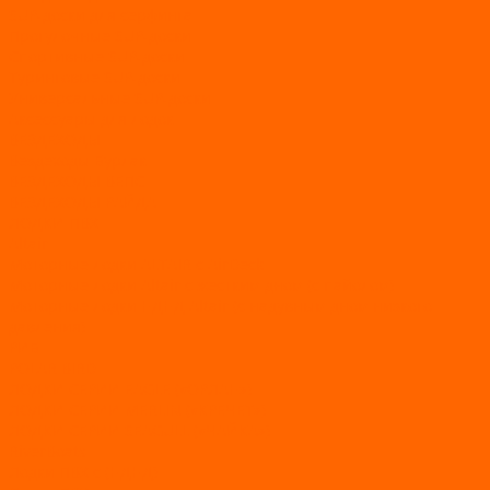
SUP-доски для серфинга
Прогулочные SUP-доски
Спортивные SUP-доски
Туринговые SUP-доски
Универсальные SUP-доски
Аксессуары для лодок
ВЕЗДЕХОДЫ
Вездеходы Бурлак
ВЕЗДЕХОДЫ ВЕПС
ВЕЗДЕХОДЫ РАЙДА
ЛОДКИ ПВХ
Altair
Моторные лодки ALTAIR с AirDeck
Моторные лодки Altair с жестким дном (с пайолом)
Моторные лодки НДНД Altair (с надувным дном низкого
давления)
РИБ
POLAR BIRD
ЛОДКИ СЕРИИ EAGLE («ОРЛАН»)
ЛОДКИ СЕРИИ MERLIN («КРЕЧЕТ»)
ЛОДКИ СЕРИИ SEAGULL («ЧАЙКА»)
RiverBoats
Лодки ПВХ с (НДНД)