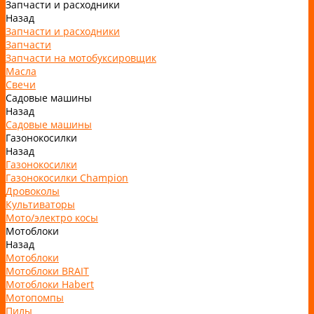
Запчасти и расходники
Назад
Запчасти и расходники
Запчасти
Запчасти на мотобуксировщик
Масла
Свечи
Садовые машины
Назад
Садовые машины
Газонокосилки
Назад
Газонокосилки
Газонокосилки Champion
Дровоколы
Культиваторы
Мото/электро косы
Мотоблоки
Назад
Мотоблоки
Мотоблоки BRAIT
Мотоблоки Habert
Мотопомпы
Пилы