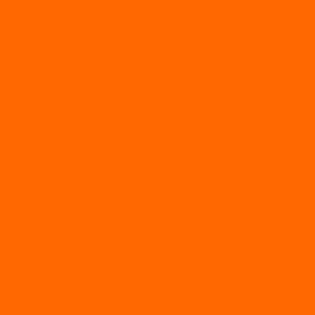
Лодки с надувным дном
МАРЛИН
ФЛАГМАН
АЭРОЛОДКИ
ВОДОМЕТНЫЕ НАДУВНЫЕ ЛОДКИ
ГРЕБНЫЕ НАДУВНЫЕ ЛОДКИ
ДВУХКОРПУСНЫЕ НАДУВНЫЕ ЛОДКИ
НАДУВНЫЕ МОТОРНЫЕ ЛОДКИ
НАДУВНЫЕ ПВХ КАТАМАРАНЫ
ФРЕГАТ
ГРЕБНЫЕ ЛОДКИ
ЛОДКИ ПВХ НДНД (серии Air, Е)
ЛОДКИ ПВХ НДНД Про (серий: FM, Jet, L/S)
МОТОРНЫЕ ЛОДКИ ПВХ
Принадлежности для лодок фрегат
МОТОБУКСИРОВЩИКИ
Мотобуксировщики ПОМОР
Мотобуксировщики и снегоходы Вепс
Мотобуксировщик Райда
Мотобуксировщики Альбатрос
Мотобуксировщики для глубокого снега
Мотовездеходы
Мотобуксировщики УРАГАН
Мототолкачи Ураган