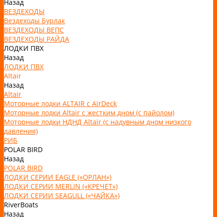
Назад
ВЕЗДЕХОДЫ
Вездеходы Бурлак
ВЕЗДЕХОДЫ ВЕПС
ВЕЗДЕХОДЫ РАЙДА
ЛОДКИ ПВХ
Назад
ЛОДКИ ПВХ
Altair
Назад
Altair
Моторные лодки ALTAIR с AirDeck
Моторные лодки Altair с жестким дном (с пайолом)
Моторные лодки НДНД Altair (с надувным дном низкого
давления)
РИБ
POLAR BIRD
Назад
POLAR BIRD
ЛОДКИ СЕРИИ EAGLE («ОРЛАН»)
ЛОДКИ СЕРИИ MERLIN («КРЕЧЕТ»)
ЛОДКИ СЕРИИ SEAGULL («ЧАЙКА»)
RiverBoats
Назад