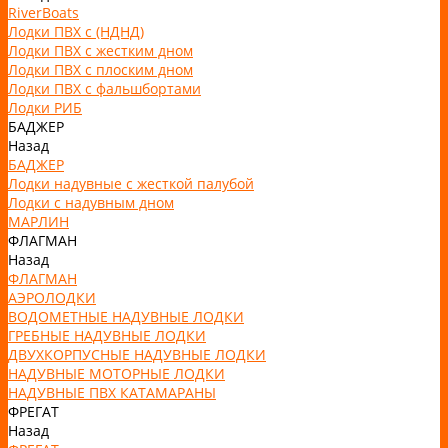
RiverBoats
Лодки ПВХ с (НДНД)
Лодки ПВХ с жестким дном
Лодки ПВХ с плоским дном
Лодки ПВХ с фальшбортами
Лодки РИБ
БАДЖЕР
Назад
БАДЖЕР
Лодки надувные с жесткой палубой
Лодки с надувным дном
МАРЛИН
ФЛАГМАН
Назад
ФЛАГМАН
АЭРОЛОДКИ
ВОДОМЕТНЫЕ НАДУВНЫЕ ЛОДКИ
ГРЕБНЫЕ НАДУВНЫЕ ЛОДКИ
ДВУХКОРПУСНЫЕ НАДУВНЫЕ ЛОДКИ
НАДУВНЫЕ МОТОРНЫЕ ЛОДКИ
НАДУВНЫЕ ПВХ КАТАМАРАНЫ
ФРЕГАТ
Назад