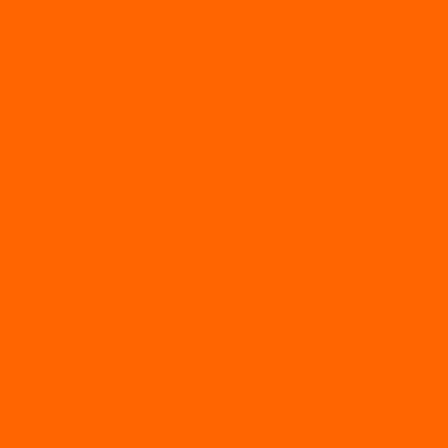
ВЕЗДЕХОДЫ
Вездеходы Бурлак
ВЕЗДЕХОДЫ ВЕПС
ВЕЗДЕХОДЫ РАЙДА
ЛОДКИ ПВХ
Altair
Моторные лодки ALTAIR с AirDeck
Моторные лодки Altair с жестким дном (с пайолом)
Моторные лодки НДНД Altair (с надувным дном низкого
давления)
РИБ
POLAR BIRD
ЛОДКИ СЕРИИ EAGLE («ОРЛАН»)
ЛОДКИ СЕРИИ MERLIN («КРЕЧЕТ»)
ЛОДКИ СЕРИИ SEAGULL («ЧАЙКА»)
RiverBoats
Лодки ПВХ с (НДНД)
Лодки ПВХ с жестким дном
Лодки ПВХ с плоским дном
Лодки ПВХ с фальшбортами
Лодки РИБ
БАДЖЕР
Лодки надувные с жесткой палубой