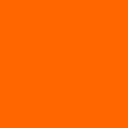
МОТОРЫ
TOYAMA
ALLFA
Двухтактные моторы ALLFA
Четырехтактные моторы ALLFA
Hidea
Двухтактные лодочные моторы
Моторы EFI (инжекторные)
Четырехтактные лодочные моторы
PARSUN
2-х тактные лодочные моторы
4-х тактные лодочные моторы
Sea Pro
Болотоходные моторы Sea-Pro 4-х тактные
Двухтактные лодочные моторы SEA-PRO
Четырёхтактные лодочные моторы SEA-PRO
МОТОТЕХНИКА
Квадроциклы
Квадроциклы YACOTA
Мопеды
Мотоциклы
BSE
MotoLand1
Питбайки