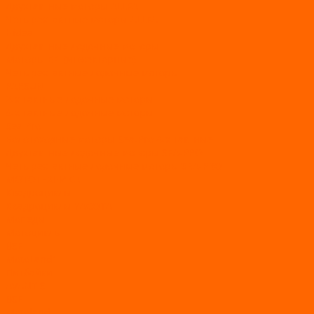
Двухтактные моторы ALLFA
Четырехтактные моторы ALLFA
Hidea
Двухтактные лодочные моторы
Моторы EFI (инжекторные)
Четырехтактные лодочные моторы
PARSUN
2-х тактные лодочные моторы
4-х тактные лодочные моторы
Sea Pro
Болотоходные моторы Sea-Pro 4-х тактные
Двухтактные лодочные моторы SEA-PRO
Четырёхтактные лодочные моторы SEA-PRO
МОТОТЕХНИКА
Квадроциклы
Квадроциклы YACOTA
Мопеды
Мотоциклы
BSE
MotoLand1
Питбайки
AVANTIS
BSE
Motoland