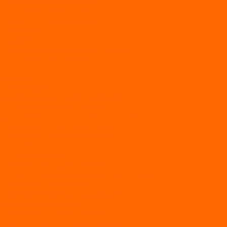
Лодки ПВХ с жестким дном
Лодки ПВХ с плоским дном
Лодки ПВХ с фальшбортами
Лодки РИБ
БАДЖЕР
Лодки надувные с жесткой палубой
Лодки с надувным дном
МАРЛИН
ФЛАГМАН
АЭРОЛОДКИ
ВОДОМЕТНЫЕ НАДУВНЫЕ ЛОДКИ
ГРЕБНЫЕ НАДУВНЫЕ ЛОДКИ
ДВУХКОРПУСНЫЕ НАДУВНЫЕ ЛОДКИ
НАДУВНЫЕ МОТОРНЫЕ ЛОДКИ
НАДУВНЫЕ ПВХ КАТАМАРАНЫ
ФРЕГАТ
ГРЕБНЫЕ ЛОДКИ
ЛОДКИ ПВХ НДНД (серии Air, Е)
ЛОДКИ ПВХ НДНД Про (серий: FM, Jet, L/S)
МОТОРНЫЕ ЛОДКИ ПВХ
Принадлежности для лодок фрегат
МОТОБУКСИРОВЩИКИ
Мотобуксировщики ПОМОР
Мотобуксировщики и снегоходы Вепс