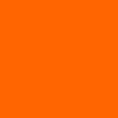
Газонокосилки
Газонокосилки Champion
Дровоколы
Культиваторы
Мото/электро косы
Мотоблоки
Мотоблоки BRAIT
Мотоблоки Habert
Мотопомпы
Пилы
Снегоуборщики
Силовая техника
Генераторы
Генераторы Lifan
Генераторы LONCIN
Двигатели
Двигатели Lifan
Насосные станции
Насосы
Сварочное
Тепловые пушки
О магазине
Новости
Статьи