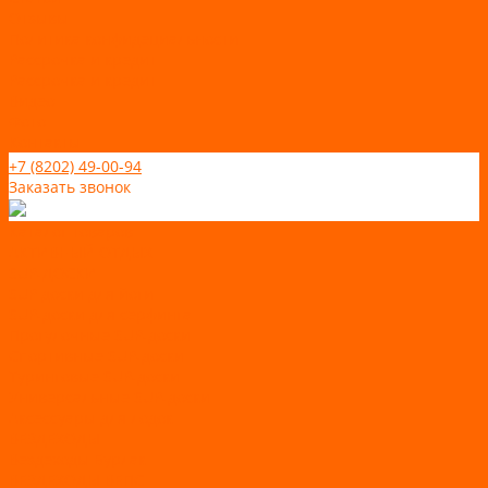
Отзывы
Политика конфидециальности
Рассрочка и кредит
Рассрочка и кредит
Видео
Фото
Контакты
+7 (8202) 49-00-94
Заказать звонок
Каталог товаров
АКТИВНЫЙ ОТДЫХ
SUP-ДОСКИ
SUP доски для йоги
SUP-доски для серфинга
Прогулочные SUP-доски
Спортивные SUP-доски
Туринговые SUP-доски
Универсальные SUP-доски
Аксессуары для лодок
ВЕЗДЕХОДЫ
Вездеходы Бурлак
ВЕЗДЕХОДЫ ВЕПС