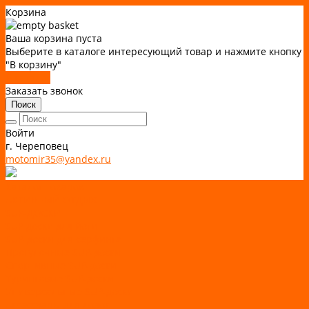
Корзина
Ваша корзина пуста
Выберите в каталоге интересующий товар и нажмите кнопку
"В корзину"
В каталог
Заказать звонок
Поиск
Войти
г. Череповец
motomir35@yandex.ru
Каталог товаров
АКТИВНЫЙ ОТДЫХ
SUP-ДОСКИ
SUP доски для йоги
SUP-доски для серфинга
Прогулочные SUP-доски
Спортивные SUP-доски
Туринговые SUP-доски
Универсальные SUP-доски
Аксессуары для лодок