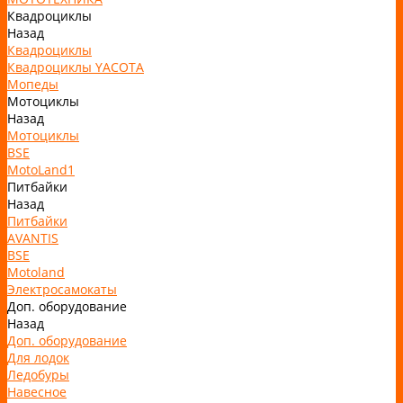
Квадроциклы
Назад
Квадроциклы
Квадроциклы YACOTA
Мопеды
Мотоциклы
Назад
Мотоциклы
BSE
MotoLand1
Питбайки
Назад
Питбайки
AVANTIS
BSE
Motoland
Электросамокаты
Доп. оборудование
Назад
Доп. оборудование
Для лодок
Ледобуры
Навесное