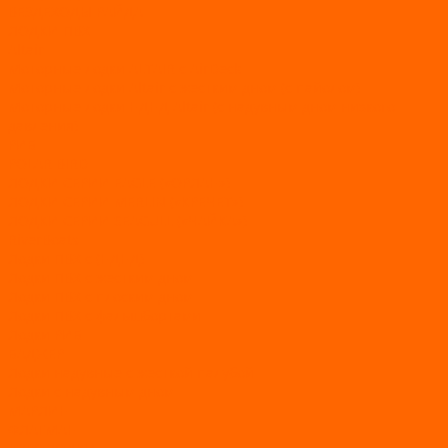
ВЕЗДЕХОДЫ РАЙДА
ЛОДКИ ПВХ
Altair
Моторные лодки ALTAIR с AirDeck
Моторные лодки Altair с жестким дном (с пайолом)
Моторные лодки НДНД Altair (с надувным дном низкого
давления)
РИБ
POLAR BIRD
ЛОДКИ СЕРИИ EAGLE («ОРЛАН»)
ЛОДКИ СЕРИИ MERLIN («КРЕЧЕТ»)
ЛОДКИ СЕРИИ SEAGULL («ЧАЙКА»)
RiverBoats
Лодки ПВХ с (НДНД)
Лодки ПВХ с жестким дном
Лодки ПВХ с плоским дном
Лодки ПВХ с фальшбортами
Лодки РИБ
БАДЖЕР
Лодки надувные с жесткой палубой
Лодки с надувным дном
МАРЛИН
ФЛАГМАН