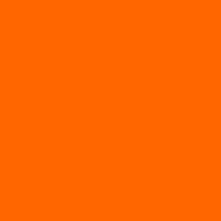
Мотобуксировщик Райда
Мотобуксировщики Альбатрос
Мотобуксировщики для глубокого снега
Мотовездеходы
Мотобуксировщики УРАГАН
Мототолкачи Ураган
МОТОРЫ
TOYAMA
ALLFA
Двухтактные моторы ALLFA
Четырехтактные моторы ALLFA
Hidea
Двухтактные лодочные моторы
Моторы EFI (инжекторные)
Четырехтактные лодочные моторы
PARSUN
2-х тактные лодочные моторы
4-х тактные лодочные моторы
Sea Pro
Болотоходные моторы Sea-Pro 4-х тактные
Двухтактные лодочные моторы SEA-PRO
Четырёхтактные лодочные моторы SEA-PRO
МОТОТЕХНИКА
Квадроциклы