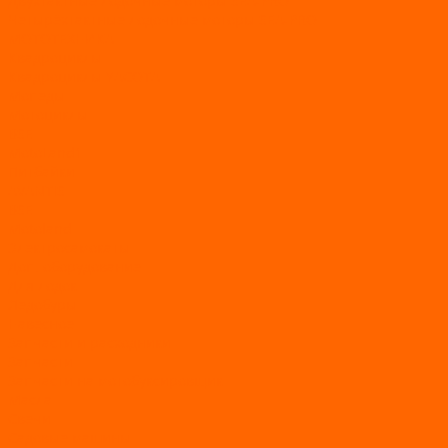
Двухтактные лодочные моторы SEA-PRO
Четырёхтактные лодочные моторы SEA-PRO
МОТОТЕХНИКА
Квадроциклы
Квадроциклы YACOTA
Мопеды
Мотоциклы
BSE
MotoLand1
Питбайки
AVANTIS
BSE
Motoland
Электросамокаты
Доп. оборудование
Для лодок
Ледобуры
Навесное
Запчасти и расходники
Запчасти
Запчасти на мотобуксировщик
Масла
Свечи
Садовые машины