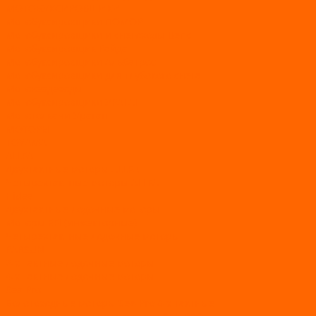
МОТОБУКСИРОВЩИКИ
Мотобуксировщики ПОМОР
Мотобуксировщики и снегоходы Вепс
Мотобуксировщик Райда
Мотобуксировщики Альбатрос
Мотобуксировщики для глубокого снега
Мотовездеходы
Мотобуксировщики УРАГАН
Мототолкачи Ураган
МОТОРЫ
TOYAMA
ALLFA
Двухтактные моторы ALLFA
Четырехтактные моторы ALLFA
Hidea
Двухтактные лодочные моторы
Моторы EFI (инжекторные)
Четырехтактные лодочные моторы
PARSUN
2-х тактные лодочные моторы
4-х тактные лодочные моторы
Sea Pro
Болотоходные моторы Sea-Pro 4-х тактные