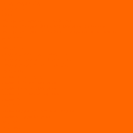
ВЕЗДЕХОДЫ РАЙДА
ЛОДКИ ПВХ
Altair
Моторные лодки ALTAIR с AirDeck
Моторные лодки Altair с жестким дном (с пайолом)
Моторные лодки НДНД Altair (с надувным дном низкого
давления)
РИБ
POLAR BIRD
ЛОДКИ СЕРИИ EAGLE («ОРЛАН»)
ЛОДКИ СЕРИИ MERLIN («КРЕЧЕТ»)
ЛОДКИ СЕРИИ SEAGULL («ЧАЙКА»)
RiverBoats
Лодки ПВХ с (НДНД)
Лодки ПВХ с жестким дном
Лодки ПВХ с плоским дном
Лодки ПВХ с фальшбортами
Лодки РИБ
БАДЖЕР
Лодки надувные с жесткой палубой
Лодки с надувным дном
МАРЛИН
ФЛАГМАН