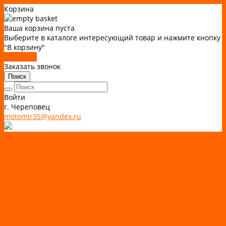
Корзина
Ваша корзина пуста
Выберите в каталоге интересующий товар и нажмите кнопку
"В корзину"
В каталог
Заказать звонок
Поиск
Войти
г. Череповец
motomir35@yandex.ru
Каталог товаров
АКТИВНЫЙ ОТДЫХ
SUP-ДОСКИ
SUP доски для йоги
SUP-доски для серфинга
Прогулочные SUP-доски
Спортивные SUP-доски
Туринговые SUP-доски
Универсальные SUP-доски
Аксессуары для лодок