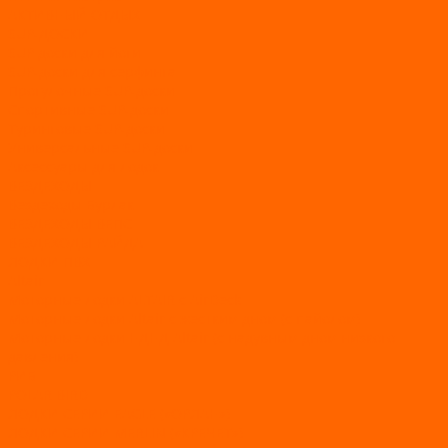
АКТИВНЫЙ ОТДЫХ
SUP-ДОСКИ
SUP доски для йоги
SUP-доски для серфинга
Прогулочные SUP-доски
Спортивные SUP-доски
Туринговые SUP-доски
Универсальные SUP-доски
Аксессуары для лодок
ВЕЗДЕХОДЫ
Вездеходы Бурлак
ВЕЗДЕХОДЫ ВЕПС
ВЕЗДЕХОДЫ РАЙДА
ЛОДКИ ПВХ
Altair
Моторные лодки ALTAIR с AirDeck
Моторные лодки Altair с жестким дном (с пайолом)
Моторные лодки НДНД Altair (с надувным дном низкого
давления)
РИБ
POLAR BIRD
ЛОДКИ СЕРИИ EAGLE («ОРЛАН»)
ЛОДКИ СЕРИИ MERLIN («КРЕЧЕТ»)