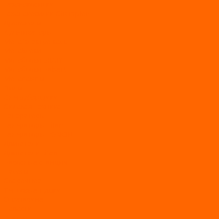
Газонокосилки
Газонокосилки Champion
Дровоколы
Культиваторы
Мото/электро косы
Мотоблоки
Мотоблоки BRAIT
Мотоблоки Habert
Мотопомпы
Пилы
Снегоуборщики
Силовая техника
Генераторы
Генераторы Lifan
Генераторы LONCIN
Двигатели
Двигатели Lifan
Насосные станции
Насосы
Сварочное
Тепловые пушки
О магазине
Новости
Статьи