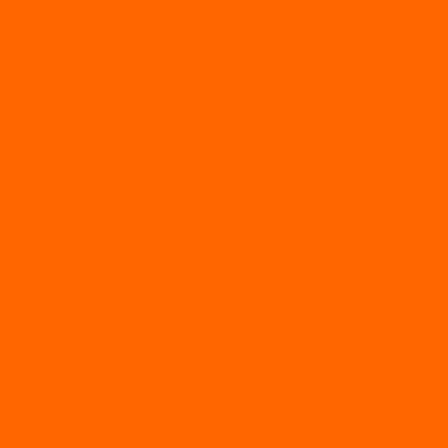
МОТОРЫ
TOYAMA
ALLFA
Двухтактные моторы ALLFA
Четырехтактные моторы ALLFA
Hidea
Двухтактные лодочные моторы
Моторы EFI (инжекторные)
Четырехтактные лодочные моторы
PARSUN
2-х тактные лодочные моторы
4-х тактные лодочные моторы
Sea Pro
Болотоходные моторы Sea-Pro 4-х тактные
Двухтактные лодочные моторы SEA-PRO
Четырёхтактные лодочные моторы SEA-PRO
МОТОТЕХНИКА
Квадроциклы
Квадроциклы YACOTA
Мопеды
Мотоциклы
BSE
MotoLand1
Питбайки