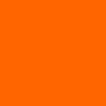
ЛОДКИ СЕРИИ SEAGULL («ЧАЙКА»)
RiverBoats
Лодки ПВХ с (НДНД)
Лодки ПВХ с жестким дном
Лодки ПВХ с плоским дном
Лодки ПВХ с фальшбортами
Лодки РИБ
БАДЖЕР
Лодки надувные с жесткой палубой
Лодки с надувным дном
МАРЛИН
ФЛАГМАН
АЭРОЛОДКИ
ВОДОМЕТНЫЕ НАДУВНЫЕ ЛОДКИ
ГРЕБНЫЕ НАДУВНЫЕ ЛОДКИ
ДВУХКОРПУСНЫЕ НАДУВНЫЕ ЛОДКИ
НАДУВНЫЕ МОТОРНЫЕ ЛОДКИ
НАДУВНЫЕ ПВХ КАТАМАРАНЫ
ФРЕГАТ
ГРЕБНЫЕ ЛОДКИ
ЛОДКИ ПВХ НДНД (серии Air, Е)
ЛОДКИ ПВХ НДНД Про (серий: FM, Jet, L/S)
МОТОРНЫЕ ЛОДКИ ПВХ
Принадлежности для лодок фрегат