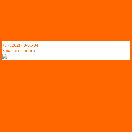
Отзывы
Политика конфидециальности
Рассрочка и кредит
Рассрочка и кредит
Видео
Фото
Контакты
+7 (8202) 49-00-94
Заказать звонок
Каталог товаров
АКТИВНЫЙ ОТДЫХ
SUP-ДОСКИ
SUP доски для йоги
SUP-доски для серфинга
Прогулочные SUP-доски
Спортивные SUP-доски
Туринговые SUP-доски
Универсальные SUP-доски
Аксессуары для лодок
ВЕЗДЕХОДЫ
Вездеходы Бурлак
ВЕЗДЕХОДЫ ВЕПС