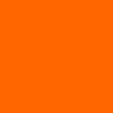
Культиваторы
Мото/электро косы
Мотоблоки
Мотоблоки BRAIT
Мотоблоки Habert
Мотопомпы
Пилы
Снегоуборщики
Силовая техника
Генераторы
Генераторы Lifan
Генераторы LONCIN
Двигатели
Двигатели Lifan
Насосные станции
Насосы
Сварочное
Тепловые пушки
О магазине
Новости
Статьи
Отзывы
Политика конфидециальности
Рассрочка и кредит