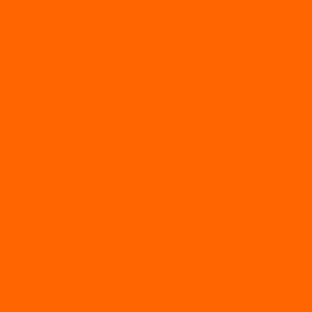
SUP-доски для серфинга
Прогулочные SUP-доски
Спортивные SUP-доски
Туринговые SUP-доски
Универсальные SUP-доски
Аксессуары для лодок
ВЕЗДЕХОДЫ
Вездеходы Бурлак
ВЕЗДЕХОДЫ ВЕПС
ВЕЗДЕХОДЫ РАЙДА
ЛОДКИ ПВХ
Altair
Моторные лодки ALTAIR с AirDeck
Моторные лодки Altair с жестким дном (с пайолом)
Моторные лодки НДНД Altair (с надувным дном низкого
давления)
РИБ
POLAR BIRD
ЛОДКИ СЕРИИ EAGLE («ОРЛАН»)
ЛОДКИ СЕРИИ MERLIN («КРЕЧЕТ»)
ЛОДКИ СЕРИИ SEAGULL («ЧАЙКА»)
RiverBoats
Лодки ПВХ с (НДНД)