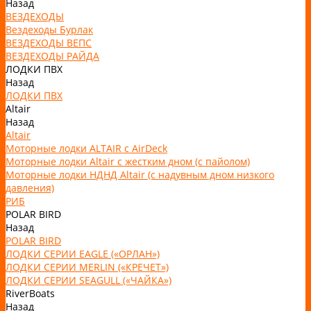
Назад
ВЕЗДЕХОДЫ
Вездеходы Бурлак
ВЕЗДЕХОДЫ ВЕПС
ВЕЗДЕХОДЫ РАЙДА
ЛОДКИ ПВХ
Назад
ЛОДКИ ПВХ
Altair
Назад
Altair
Моторные лодки ALTAIR с AirDeck
Моторные лодки Altair с жестким дном (с пайолом)
Моторные лодки НДНД Altair (с надувным дном низкого
давления)
РИБ
POLAR BIRD
Назад
POLAR BIRD
ЛОДКИ СЕРИИ EAGLE («ОРЛАН»)
ЛОДКИ СЕРИИ MERLIN («КРЕЧЕТ»)
ЛОДКИ СЕРИИ SEAGULL («ЧАЙКА»)
RiverBoats
Назад