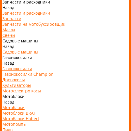
Запчасти и расходники
Назад
Запчасти и расходники
Запчасти
Запчасти на мотобуксировщик
Масла
Свечи
Садовые машины
Назад
Садовые машины
Газонокосилки
Назад
Газонокосилки
Газонокосилки Champion
Дровоколы
Культиваторы
Мото/электро косы
Мотоблоки
Назад
Мотоблоки
Мотоблоки BRAIT
Мотоблоки Habert
Мотопомпы
Пилы