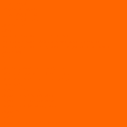
ВЕЗДЕХОДЫ
Вездеходы Бурлак
ВЕЗДЕХОДЫ ВЕПС
ВЕЗДЕХОДЫ РАЙДА
ЛОДКИ ПВХ
Altair
Моторные лодки ALTAIR с AirDeck
Моторные лодки Altair с жестким дном (с пайолом)
Моторные лодки НДНД Altair (с надувным дном низкого
давления)
РИБ
POLAR BIRD
ЛОДКИ СЕРИИ EAGLE («ОРЛАН»)
ЛОДКИ СЕРИИ MERLIN («КРЕЧЕТ»)
ЛОДКИ СЕРИИ SEAGULL («ЧАЙКА»)
RiverBoats
Лодки ПВХ с (НДНД)
Лодки ПВХ с жестким дном
Лодки ПВХ с плоским дном
Лодки ПВХ с фальшбортами
Лодки РИБ
БАДЖЕР
Лодки надувные с жесткой палубой