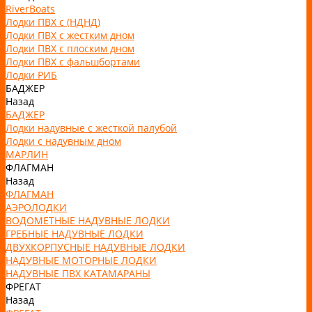
RiverBoats
Лодки ПВХ с (НДНД)
Лодки ПВХ с жестким дном
Лодки ПВХ с плоским дном
Лодки ПВХ с фальшбортами
Лодки РИБ
БАДЖЕР
Назад
БАДЖЕР
Лодки надувные с жесткой палубой
Лодки с надувным дном
МАРЛИН
ФЛАГМАН
Назад
ФЛАГМАН
АЭРОЛОДКИ
ВОДОМЕТНЫЕ НАДУВНЫЕ ЛОДКИ
ГРЕБНЫЕ НАДУВНЫЕ ЛОДКИ
ДВУХКОРПУСНЫЕ НАДУВНЫЕ ЛОДКИ
НАДУВНЫЕ МОТОРНЫЕ ЛОДКИ
НАДУВНЫЕ ПВХ КАТАМАРАНЫ
ФРЕГАТ
Назад