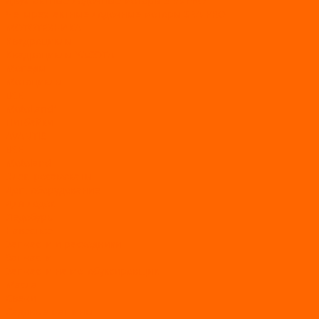
Двухтактные лодочные моторы SEA-PRO
Четырёхтактные лодочные моторы SEA-PRO
МОТОТЕХНИКА
Квадроциклы
Квадроциклы YACOTA
Мопеды
Мотоциклы
BSE
MotoLand1
Питбайки
AVANTIS
BSE
Motoland
Электросамокаты
Доп. оборудование
Для лодок
Ледобуры
Навесное
Запчасти и расходники
Запчасти
Запчасти на мотобуксировщик
Масла
Свечи
Садовые машины