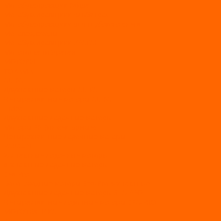
Мотобуксировщик Райда
Мотобуксировщики Альбатрос
Мотобуксировщики для глубокого снега
Мотовездеходы
Мотобуксировщики УРАГАН
Мототолкачи Ураган
МОТОРЫ
TOYAMA
ALLFA
Двухтактные моторы ALLFA
Четырехтактные моторы ALLFA
Hidea
Двухтактные лодочные моторы
Моторы EFI (инжекторные)
Четырехтактные лодочные моторы
PARSUN
2-х тактные лодочные моторы
4-х тактные лодочные моторы
Sea Pro
Болотоходные моторы Sea-Pro 4-х тактные
Двухтактные лодочные моторы SEA-PRO
Четырёхтактные лодочные моторы SEA-PRO
МОТОТЕХНИКА
Квадроциклы