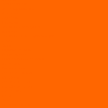
Электросамокаты
Доп. оборудование
Для лодок
Ледобуры
Навесное
Запчасти и расходники
Запчасти
Запчасти на мотобуксировщик
Масла
Свечи
Садовые машины
Газонокосилки
Газонокосилки Champion
Дровоколы
Культиваторы
Мото/электро косы
Мотоблоки
Мотоблоки BRAIT
Мотоблоки Habert
Мотопомпы
Пилы
Снегоуборщики
Силовая техника