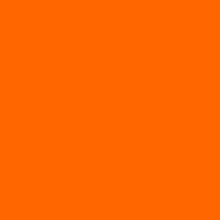
Пилы
Снегоуборщики
Силовая техника
Генераторы
Генераторы Lifan
Генераторы LONCIN
Двигатели
Двигатели Lifan
Насосные станции
Насосы
Сварочное
Тепловые пушки
О магазине
Новости
Статьи
Отзывы
Политика конфидециальности
Рассрочка и кредит
Рассрочка и кредит
Видео
Фото
Контакты
...
Каталог товаров