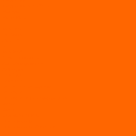
Квадроциклы YACOTA
Мопеды
Мотоциклы
BSE
MotoLand1
Питбайки
AVANTIS
BSE
Motoland
Электросамокаты
Доп. оборудование
Для лодок
Ледобуры
Навесное
Запчасти и расходники
Запчасти
Запчасти на мотобуксировщик
Масла
Свечи
Садовые машины
Газонокосилки
Газонокосилки Champion
Дровоколы