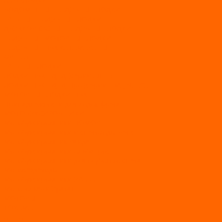
АЭРОЛОДКИ
ВОДОМЕТНЫЕ НАДУВНЫЕ ЛОДКИ
ГРЕБНЫЕ НАДУВНЫЕ ЛОДКИ
ДВУХКОРПУСНЫЕ НАДУВНЫЕ ЛОДКИ
НАДУВНЫЕ МОТОРНЫЕ ЛОДКИ
НАДУВНЫЕ ПВХ КАТАМАРАНЫ
ФРЕГАТ
ГРЕБНЫЕ ЛОДКИ
ЛОДКИ ПВХ НДНД (серии Air, Е)
ЛОДКИ ПВХ НДНД Про (серий: FM, Jet, L/S)
МОТОРНЫЕ ЛОДКИ ПВХ
Принадлежности для лодок фрегат
МОТОБУКСИРОВЩИКИ
Мотобуксировщики ПОМОР
Мотобуксировщики и снегоходы Вепс
Мотобуксировщик Райда
Мотобуксировщики Альбатрос
Мотобуксировщики для глубокого снега
Мотовездеходы
Мотобуксировщики УРАГАН
Мототолкачи Ураган
МОТОРЫ
TOYAMA
ALLFA