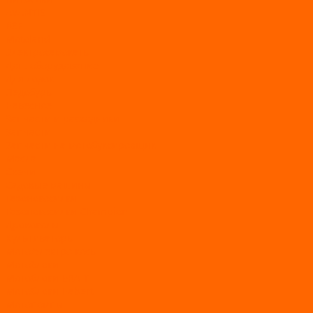
AVANTIS
BSE
Motoland
Электросамокаты
Доп. оборудование
Для лодок
Ледобуры
Навесное
Запчасти и расходники
Запчасти
Запчасти на мотобуксировщик
Масла
Свечи
Садовые машины
Газонокосилки
Газонокосилки Champion
Дровоколы
Культиваторы
Мото/электро косы
Мотоблоки
Мотоблоки BRAIT
Мотоблоки Habert
Мотопомпы