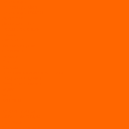
Генераторы
Генераторы Lifan
Генераторы LONCIN
Двигатели
Двигатели Lifan
Насосные станции
Насосы
Сварочное
Тепловые пушки
О магазине
Новости
Статьи
Отзывы
Политика конфидециальности
Рассрочка и кредит
Рассрочка и кредит
Видео
Фото
Контакты
...
Каталог товаров
АКТИВНЫЙ ОТДЫХ
SUP-ДОСКИ
SUP доски для йоги