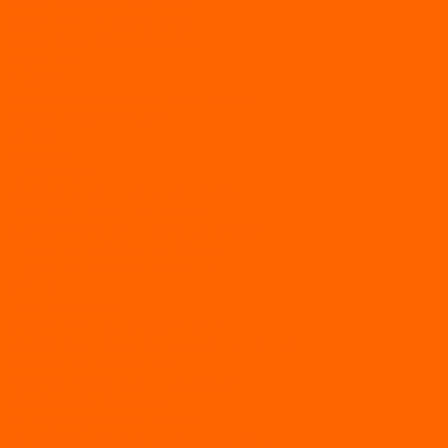
Лодки ПВХ с жестким дном
Лодки ПВХ с плоским дном
Лодки ПВХ с фальшбортами
Лодки РИБ
БАДЖЕР
Лодки надувные с жесткой палубой
Лодки с надувным дном
МАРЛИН
ФЛАГМАН
АЭРОЛОДКИ
ВОДОМЕТНЫЕ НАДУВНЫЕ ЛОДКИ
ГРЕБНЫЕ НАДУВНЫЕ ЛОДКИ
ДВУХКОРПУСНЫЕ НАДУВНЫЕ ЛОДКИ
НАДУВНЫЕ МОТОРНЫЕ ЛОДКИ
НАДУВНЫЕ ПВХ КАТАМАРАНЫ
ФРЕГАТ
ГРЕБНЫЕ ЛОДКИ
ЛОДКИ ПВХ НДНД (серии Air, Е)
ЛОДКИ ПВХ НДНД Про (серий: FM, Jet, L/S)
МОТОРНЫЕ ЛОДКИ ПВХ
Принадлежности для лодок фрегат
МОТОБУКСИРОВЩИКИ
Мотобуксировщики ПОМОР
Мотобуксировщики и снегоходы Вепс