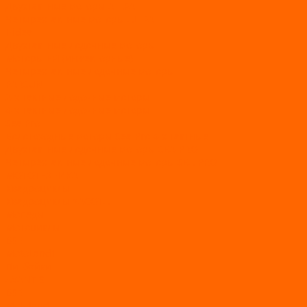
Двухтактные моторы ALLFA
Четырехтактные моторы ALLFA
Hidea
Двухтактные лодочные моторы
Моторы EFI (инжекторные)
Четырехтактные лодочные моторы
PARSUN
2-х тактные лодочные моторы
4-х тактные лодочные моторы
Sea Pro
Болотоходные моторы Sea-Pro 4-х тактные
Двухтактные лодочные моторы SEA-PRO
Четырёхтактные лодочные моторы SEA-PRO
МОТОТЕХНИКА
Квадроциклы
Квадроциклы YACOTA
Мопеды
Мотоциклы
BSE
MotoLand1
Питбайки
AVANTIS
BSE
Motoland