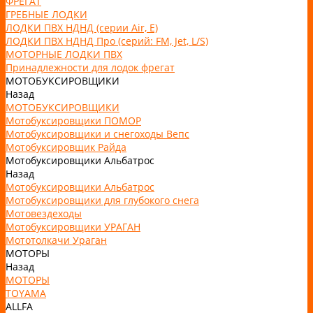
ФРЕГАТ
ГРЕБНЫЕ ЛОДКИ
ЛОДКИ ПВХ НДНД (серии Air, Е)
ЛОДКИ ПВХ НДНД Про (серий: FM, Jet, L/S)
МОТОРНЫЕ ЛОДКИ ПВХ
Принадлежности для лодок фрегат
МОТОБУКСИРОВЩИКИ
Назад
МОТОБУКСИРОВЩИКИ
Мотобуксировщики ПОМОР
Мотобуксировщики и снегоходы Вепс
Мотобуксировщик Райда
Мотобуксировщики Альбатрос
Назад
Мотобуксировщики Альбатрос
Мотобуксировщики для глубокого снега
Мотовездеходы
Мотобуксировщики УРАГАН
Мототолкачи Ураган
МОТОРЫ
Назад
МОТОРЫ
TOYAMA
ALLFA