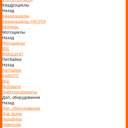
Квадроциклы
Назад
Квадроциклы
Квадроциклы YACOTA
Мопеды
Мотоциклы
Назад
Мотоциклы
BSE
MotoLand1
Питбайки
Назад
Питбайки
AVANTIS
BSE
Motoland
Электросамокаты
Доп. оборудование
Назад
Доп. оборудование
Для лодок
Ледобуры
Навесное