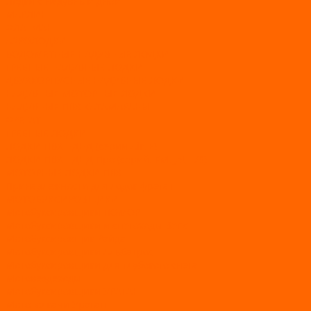
Лодки с надувным дном
МАРЛИН
ФЛАГМАН
АЭРОЛОДКИ
ВОДОМЕТНЫЕ НАДУВНЫЕ ЛОДКИ
ГРЕБНЫЕ НАДУВНЫЕ ЛОДКИ
ДВУХКОРПУСНЫЕ НАДУВНЫЕ ЛОДКИ
НАДУВНЫЕ МОТОРНЫЕ ЛОДКИ
НАДУВНЫЕ ПВХ КАТАМАРАНЫ
ФРЕГАТ
ГРЕБНЫЕ ЛОДКИ
ЛОДКИ ПВХ НДНД (серии Air, Е)
ЛОДКИ ПВХ НДНД Про (серий: FM, Jet, L/S)
МОТОРНЫЕ ЛОДКИ ПВХ
Принадлежности для лодок фрегат
МОТОБУКСИРОВЩИКИ
Мотобуксировщики ПОМОР
Мотобуксировщики и снегоходы Вепс
Мотобуксировщик Райда
Мотобуксировщики Альбатрос
Мотобуксировщики для глубокого снега
Мотовездеходы
Мотобуксировщики УРАГАН
Мототолкачи Ураган