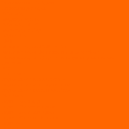
Универсальные SUP-доски
Аксессуары для лодок
ВЕЗДЕХОДЫ
Вездеходы Бурлак
ВЕЗДЕХОДЫ ВЕПС
ВЕЗДЕХОДЫ РАЙДА
ЛОДКИ ПВХ
Altair
Моторные лодки ALTAIR с AirDeck
Моторные лодки Altair с жестким дном (с пайолом)
Моторные лодки НДНД Altair (с надувным дном низкого
давления)
РИБ
POLAR BIRD
ЛОДКИ СЕРИИ EAGLE («ОРЛАН»)
ЛОДКИ СЕРИИ MERLIN («КРЕЧЕТ»)
ЛОДКИ СЕРИИ SEAGULL («ЧАЙКА»)
RiverBoats
Лодки ПВХ с (НДНД)
Лодки ПВХ с жестким дном
Лодки ПВХ с плоским дном
Лодки ПВХ с фальшбортами
Лодки РИБ
БАДЖЕР