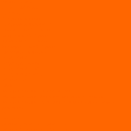
Каталог товаров
АКТИВНЫЙ ОТДЫХ
SUP-ДОСКИ
SUP доски для йоги
SUP-доски для серфинга
Прогулочные SUP-доски
Спортивные SUP-доски
Туринговые SUP-доски
Универсальные SUP-доски
Аксессуары для лодок
ВЕЗДЕХОДЫ
Вездеходы Бурлак
ВЕЗДЕХОДЫ ВЕПС
ВЕЗДЕХОДЫ РАЙДА
ЛОДКИ ПВХ
Altair
Моторные лодки ALTAIR с AirDeck
Моторные лодки Altair с жестким дном (с пайолом)
Моторные лодки НДНД Altair (с надувным дном низкого
давления)
РИБ
POLAR BIRD
ЛОДКИ СЕРИИ EAGLE («ОРЛАН»)
ЛОДКИ СЕРИИ MERLIN («КРЕЧЕТ»)