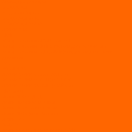
Аксессуары для лодок
ВЕЗДЕХОДЫ
Вездеходы Бурлак
ВЕЗДЕХОДЫ ВЕПС
ВЕЗДЕХОДЫ РАЙДА
ЛОДКИ ПВХ
Altair
Моторные лодки ALTAIR с AirDeck
Моторные лодки Altair с жестким дном (с пайолом)
Моторные лодки НДНД Altair (с надувным дном низкого
давления)
РИБ
POLAR BIRD
ЛОДКИ СЕРИИ EAGLE («ОРЛАН»)
ЛОДКИ СЕРИИ MERLIN («КРЕЧЕТ»)
ЛОДКИ СЕРИИ SEAGULL («ЧАЙКА»)
RiverBoats
Лодки ПВХ с (НДНД)
Лодки ПВХ с жестким дном
Лодки ПВХ с плоским дном
Лодки ПВХ с фальшбортами
Лодки РИБ
БАДЖЕР
Лодки надувные с жесткой палубой