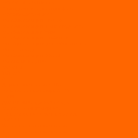
МОТОРНЫЕ ЛОДКИ ПВХ
Принадлежности для лодок фрегат
МОТОБУКСИРОВЩИКИ
Мотобуксировщики ПОМОР
Мотобуксировщики и снегоходы Вепс
Мотобуксировщик Райда
Мотобуксировщики Альбатрос
Мотобуксировщики для глубокого снега
Мотовездеходы
Мотобуксировщики УРАГАН
Мототолкачи Ураган
МОТОРЫ
TOYAMA
ALLFA
Двухтактные моторы ALLFA
Четырехтактные моторы ALLFA
Hidea
Двухтактные лодочные моторы
Моторы EFI (инжекторные)
Четырехтактные лодочные моторы
PARSUN
2-х тактные лодочные моторы
4-х тактные лодочные моторы
Sea Pro