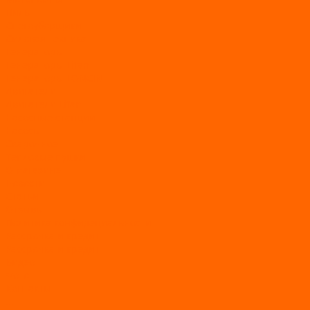
Пилы
Снегоуборщики
Силовая техника
Генераторы
Генераторы Lifan
Генераторы LONCIN
Двигатели
Двигатели Lifan
Насосные станции
Насосы
Сварочное
Тепловые пушки
О магазине
Новости
Статьи
Отзывы
Политика конфидециальности
Рассрочка и кредит
Рассрочка и кредит
Видео
Фото
Контакты
...