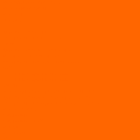
Мотобуксировщики УРАГАН
Мототолкачи Ураган
МОТОРЫ
TOYAMA
ALLFA
Двухтактные моторы ALLFA
Четырехтактные моторы ALLFA
Hidea
Двухтактные лодочные моторы
Моторы EFI (инжекторные)
Четырехтактные лодочные моторы
PARSUN
2-х тактные лодочные моторы
4-х тактные лодочные моторы
Sea Pro
Болотоходные моторы Sea-Pro 4-х тактные
Двухтактные лодочные моторы SEA-PRO
Четырёхтактные лодочные моторы SEA-PRO
МОТОТЕХНИКА
Квадроциклы
Квадроциклы YACOTA
Мопеды
Мотоциклы
BSE