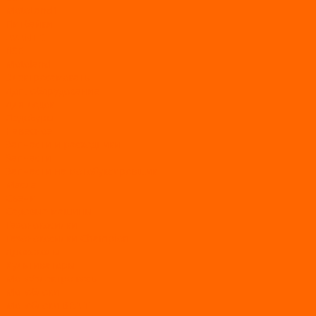
MotoLand1
Питбайки
AVANTIS
BSE
Motoland
Электросамокаты
Доп. оборудование
Для лодок
Ледобуры
Навесное
Запчасти и расходники
Запчасти
Запчасти на мотобуксировщик
Масла
Свечи
Садовые машины
Газонокосилки
Газонокосилки Champion
Дровоколы
Культиваторы
Мото/электро косы
Мотоблоки
Мотоблоки BRAIT