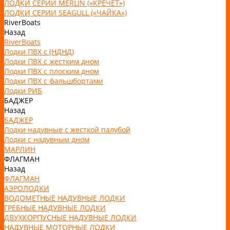
ЛОДКИ СЕРИИ MERLIN («КРЕЧЕТ»)
ЛОДКИ СЕРИИ SEAGULL («ЧАЙКА»)
RiverBoats
Назад
RiverBoats
Лодки ПВХ с (НДНД)
Лодки ПВХ с жестким дном
Лодки ПВХ с плоским дном
Лодки ПВХ с фальшбортами
Лодки РИБ
БАДЖЕР
Назад
БАДЖЕР
Лодки надувные с жесткой палубой
Лодки с надувным дном
МАРЛИН
ФЛАГМАН
Назад
ФЛАГМАН
АЭРОЛОДКИ
ВОДОМЕТНЫЕ НАДУВНЫЕ ЛОДКИ
ГРЕБНЫЕ НАДУВНЫЕ ЛОДКИ
ДВУХКОРПУСНЫЕ НАДУВНЫЕ ЛОДКИ
НАДУВНЫЕ МОТОРНЫЕ ЛОДКИ