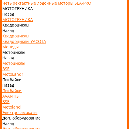
Четырёхтактные лодочные моторы SEA-PRO
МОТОТЕХНИКА
Назад
МОТОТЕХНИКА
Квадроциклы
Назад
Квадроциклы
Квадроциклы YACOTA
Мопеды
Мотоциклы
Назад
Мотоциклы
BSE
MotoLand1
Питбайки
Назад
Питбайки
AVANTIS
BSE
Motoland
Электросамокаты
Доп. оборудование
Назад
Доп. оборудование