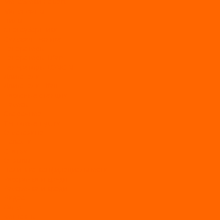
Мотоблоки Habert
Мотопомпы
Пилы
Снегоуборщики
Силовая техника
Генераторы
Генераторы Lifan
Генераторы LONCIN
Двигатели
Двигатели Lifan
Насосные станции
Насосы
Сварочное
Тепловые пушки
О магазине
Новости
Статьи
Отзывы
Политика конфидециальности
Рассрочка и кредит
Рассрочка и кредит
Видео
Фото
Контакты