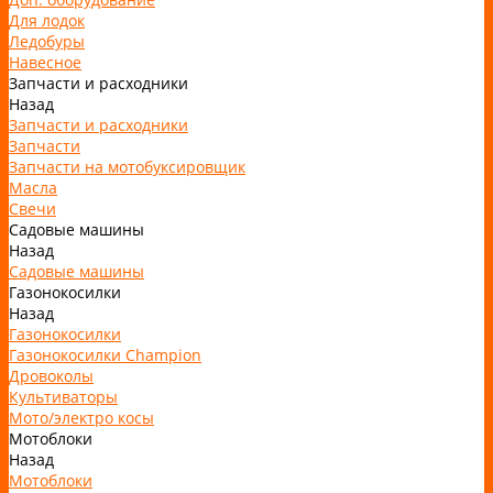
Для лодок
Ледобуры
Навесное
Запчасти и расходники
Назад
Запчасти и расходники
Запчасти
Запчасти на мотобуксировщик
Масла
Свечи
Садовые машины
Назад
Садовые машины
Газонокосилки
Назад
Газонокосилки
Газонокосилки Champion
Дровоколы
Культиваторы
Мото/электро косы
Мотоблоки
Назад
Мотоблоки