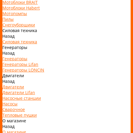
Мотоблоки BRAIT
Мотоблоки Habert
Мотопомпы
Пилы
Снегоуборщики
Силовая техника
Назад
Силовая техника
Генераторы
Назад
Генераторы
Генераторы Lifan
Генераторы LONCIN
Двигатели
Назад
Двигатели
Двигатели Lifan
Насосные станции
Насосы
Сварочное
Тепловые пушки
О магазине
Назад
О магазине