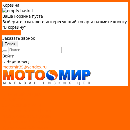
Корзина
Ваша корзина пуста
Выберите в каталоге интересующий товар и нажмите кнопку
"В корзину"
В каталог
Заказать звонок
Поиск
Войти
г. Череповец
motomir35@yandex.ru
Каталог товаров
АКТИВНЫЙ ОТДЫХ
SUP-ДОСКИ
SUP доски для йоги
SUP-доски для серфинга
Прогулочные SUP-доски
Спортивные SUP-доски
Туринговые SUP-доски