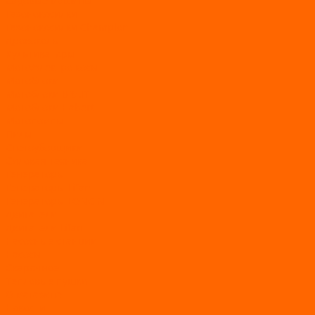
Садовые машины
Газонокосилки
Газонокосилки Champion
Дровоколы
Культиваторы
Мото/электро косы
Мотоблоки
Мотоблоки BRAIT
Мотоблоки Habert
Мотопомпы
Пилы
Снегоуборщики
Силовая техника
Генераторы
Генераторы Lifan
Генераторы LONCIN
Двигатели
Двигатели Lifan
Насосные станции
Насосы
Сварочное
Тепловые пушки
О магазине
Новости