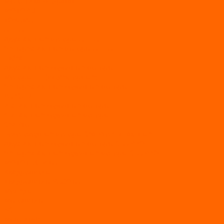
Мототолкачи Ураган
МОТОРЫ
TOYAMA
ALLFA
Двухтактные моторы ALLFA
Четырехтактные моторы ALLFA
Hidea
Двухтактные лодочные моторы
Моторы EFI (инжекторные)
Четырехтактные лодочные моторы
PARSUN
2-х тактные лодочные моторы
4-х тактные лодочные моторы
Sea Pro
Болотоходные моторы Sea-Pro 4-х тактные
Двухтактные лодочные моторы SEA-PRO
Четырёхтактные лодочные моторы SEA-PRO
МОТОТЕХНИКА
Квадроциклы
Квадроциклы YACOTA
Мопеды
Мотоциклы
BSE
MotoLand1