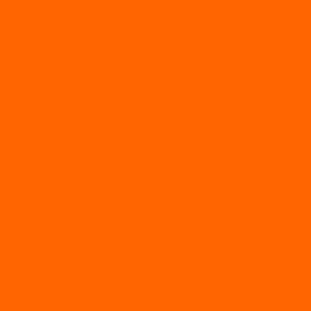
Болотоходные моторы Sea-Pro 4-х тактные
Двухтактные лодочные моторы SEA-PRO
Четырёхтактные лодочные моторы SEA-PRO
МОТОТЕХНИКА
Квадроциклы
Квадроциклы YACOTA
Мопеды
Мотоциклы
BSE
MotoLand1
Питбайки
AVANTIS
BSE
Motoland
Электросамокаты
Доп. оборудование
Для лодок
Ледобуры
Навесное
Запчасти и расходники
Запчасти
Запчасти на мотобуксировщик
Масла