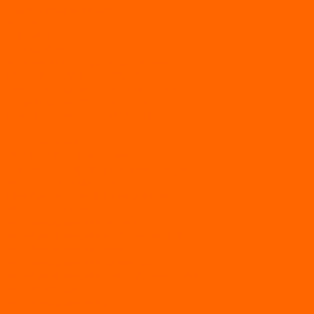
Лодки с надувным дном
МАРЛИН
ФЛАГМАН
АЭРОЛОДКИ
ВОДОМЕТНЫЕ НАДУВНЫЕ ЛОДКИ
ГРЕБНЫЕ НАДУВНЫЕ ЛОДКИ
ДВУХКОРПУСНЫЕ НАДУВНЫЕ ЛОДКИ
НАДУВНЫЕ МОТОРНЫЕ ЛОДКИ
НАДУВНЫЕ ПВХ КАТАМАРАНЫ
ФРЕГАТ
ГРЕБНЫЕ ЛОДКИ
ЛОДКИ ПВХ НДНД (серии Air, Е)
ЛОДКИ ПВХ НДНД Про (серий: FM, Jet, L/S)
МОТОРНЫЕ ЛОДКИ ПВХ
Принадлежности для лодок фрегат
МОТОБУКСИРОВЩИКИ
Мотобуксировщики ПОМОР
Мотобуксировщики и снегоходы Вепс
Мотобуксировщик Райда
Мотобуксировщики Альбатрос
Мотобуксировщики для глубокого снега
Мотовездеходы
Мотобуксировщики УРАГАН