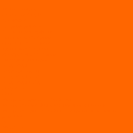
...
Каталог товаров
АКТИВНЫЙ ОТДЫХ
SUP-ДОСКИ
SUP доски для йоги
SUP-доски для серфинга
Прогулочные SUP-доски
Спортивные SUP-доски
Туринговые SUP-доски
Универсальные SUP-доски
Аксессуары для лодок
ВЕЗДЕХОДЫ
Вездеходы Бурлак
ВЕЗДЕХОДЫ ВЕПС
ВЕЗДЕХОДЫ РАЙДА
ЛОДКИ ПВХ
Altair
Моторные лодки ALTAIR с AirDeck
Моторные лодки Altair с жестким дном (с пайолом)
Моторные лодки НДНД Altair (с надувным дном низкого
давления)
РИБ
POLAR BIRD