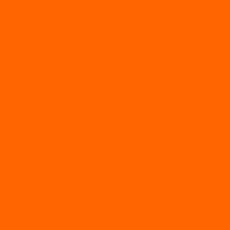
Лодки надувные с жесткой палубой
Лодки с надувным дном
МАРЛИН
ФЛАГМАН
АЭРОЛОДКИ
ВОДОМЕТНЫЕ НАДУВНЫЕ ЛОДКИ
ГРЕБНЫЕ НАДУВНЫЕ ЛОДКИ
ДВУХКОРПУСНЫЕ НАДУВНЫЕ ЛОДКИ
НАДУВНЫЕ МОТОРНЫЕ ЛОДКИ
НАДУВНЫЕ ПВХ КАТАМАРАНЫ
ФРЕГАТ
ГРЕБНЫЕ ЛОДКИ
ЛОДКИ ПВХ НДНД (серии Air, Е)
ЛОДКИ ПВХ НДНД Про (серий: FM, Jet, L/S)
МОТОРНЫЕ ЛОДКИ ПВХ
Принадлежности для лодок фрегат
МОТОБУКСИРОВЩИКИ
Мотобуксировщики ПОМОР
Мотобуксировщики и снегоходы Вепс
Мотобуксировщик Райда
Мотобуксировщики Альбатрос
Мотобуксировщики для глубокого снега
Мотовездеходы