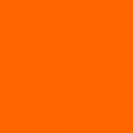
ЛОДКИ СЕРИИ SEAGULL («ЧАЙКА»)
RiverBoats
Лодки ПВХ с (НДНД)
Лодки ПВХ с жестким дном
Лодки ПВХ с плоским дном
Лодки ПВХ с фальшбортами
Лодки РИБ
БАДЖЕР
Лодки надувные с жесткой палубой
Лодки с надувным дном
МАРЛИН
ФЛАГМАН
АЭРОЛОДКИ
ВОДОМЕТНЫЕ НАДУВНЫЕ ЛОДКИ
ГРЕБНЫЕ НАДУВНЫЕ ЛОДКИ
ДВУХКОРПУСНЫЕ НАДУВНЫЕ ЛОДКИ
НАДУВНЫЕ МОТОРНЫЕ ЛОДКИ
НАДУВНЫЕ ПВХ КАТАМАРАНЫ
ФРЕГАТ
ГРЕБНЫЕ ЛОДКИ
ЛОДКИ ПВХ НДНД (серии Air, Е)
ЛОДКИ ПВХ НДНД Про (серий: FM, Jet, L/S)
МОТОРНЫЕ ЛОДКИ ПВХ