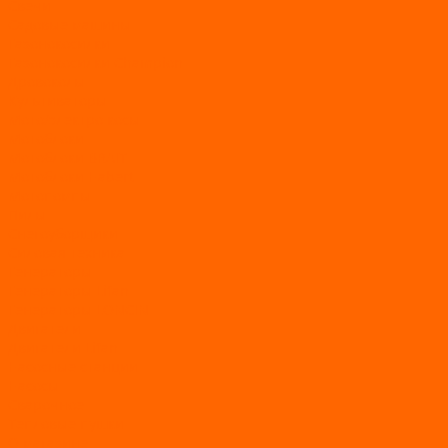
Свечи
Садовые машины
Газонокосилки
Газонокосилки Champion
Дровоколы
Культиваторы
Мото/электро косы
Мотоблоки
Мотоблоки BRAIT
Мотоблоки Habert
Мотопомпы
Пилы
Снегоуборщики
Силовая техника
Генераторы
Генераторы Lifan
Генераторы LONCIN
Двигатели
Двигатели Lifan
Насосные станции
Насосы
Сварочное
Тепловые пушки
О магазине