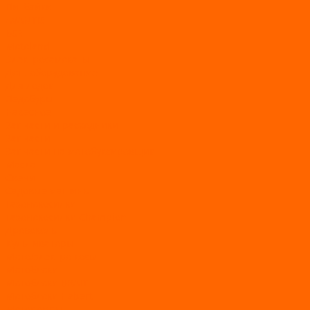
Питбайки
AVANTIS
BSE
Motoland
Электросамокаты
Доп. оборудование
Для лодок
Ледобуры
Навесное
Запчасти и расходники
Запчасти
Запчасти на мотобуксировщик
Масла
Свечи
Садовые машины
Газонокосилки
Газонокосилки Champion
Дровоколы
Культиваторы
Мото/электро косы
Мотоблоки
Мотоблоки BRAIT
Мотоблоки Habert
Мотопомпы