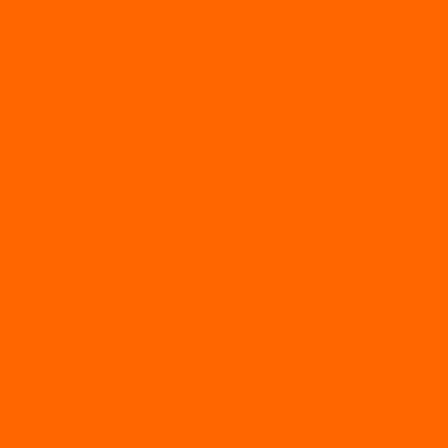
Принадлежности для лодок фрегат
МОТОБУКСИРОВЩИКИ
Мотобуксировщики ПОМОР
Мотобуксировщики и снегоходы Вепс
Мотобуксировщик Райда
Мотобуксировщики Альбатрос
Мотобуксировщики для глубокого снега
Мотовездеходы
Мотобуксировщики УРАГАН
Мототолкачи Ураган
МОТОРЫ
TOYAMA
ALLFA
Двухтактные моторы ALLFA
Четырехтактные моторы ALLFA
Hidea
Двухтактные лодочные моторы
Моторы EFI (инжекторные)
Четырехтактные лодочные моторы
PARSUN
2-х тактные лодочные моторы
4-х тактные лодочные моторы
Sea Pro
Болотоходные моторы Sea-Pro 4-х тактные