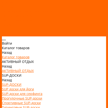
Статьи
Отзывы
Политика конфидециальности
Рассрочка и кредит
Рассрочка и кредит
Видео
Фото
Контакты
Войти
Каталог товаров
Назад
Каталог товаров
АКТИВНЫЙ ОТДЫХ
Назад
АКТИВНЫЙ ОТДЫХ
SUP-ДОСКИ
Назад
SUP-ДОСКИ
SUP доски для йоги
SUP-доски для серфинга
Прогулочные SUP-доски
Спортивные SUP-доски
Туринговые SUP-доски