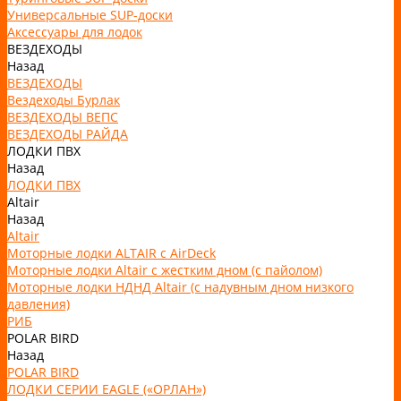
Универсальные SUP-доски
Аксессуары для лодок
ВЕЗДЕХОДЫ
Назад
ВЕЗДЕХОДЫ
Вездеходы Бурлак
ВЕЗДЕХОДЫ ВЕПС
ВЕЗДЕХОДЫ РАЙДА
ЛОДКИ ПВХ
Назад
ЛОДКИ ПВХ
Altair
Назад
Altair
Моторные лодки ALTAIR с AirDeck
Моторные лодки Altair с жестким дном (с пайолом)
Моторные лодки НДНД Altair (с надувным дном низкого
давления)
РИБ
POLAR BIRD
Назад
POLAR BIRD
ЛОДКИ СЕРИИ EAGLE («ОРЛАН»)