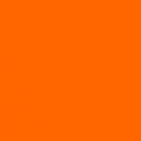
Двухтактные лодочные моторы SEA-PRO
Четырёхтактные лодочные моторы SEA-PRO
МОТОТЕХНИКА
Квадроциклы
Квадроциклы YACOTA
Мопеды
Мотоциклы
BSE
MotoLand1
Питбайки
AVANTIS
BSE
Motoland
Электросамокаты
Доп. оборудование
Для лодок
Ледобуры
Навесное
Запчасти и расходники
Запчасти
Запчасти на мотобуксировщик
Масла
Свечи