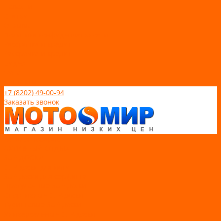
Новости
Статьи
Отзывы
Политика конфидециальности
Рассрочка и кредит
Рассрочка и кредит
Видео
Фото
Контакты
+7 (8202) 49-00-94
Заказать звонок
Каталог товаров
АКТИВНЫЙ ОТДЫХ
SUP-ДОСКИ
SUP доски для йоги
SUP-доски для серфинга
Прогулочные SUP-доски
Спортивные SUP-доски
Туринговые SUP-доски
Универсальные SUP-доски