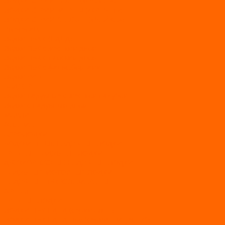
ЛОДКИ СЕРИИ EAGLE («ОРЛАН»)
ЛОДКИ СЕРИИ MERLIN («КРЕЧЕТ»)
ЛОДКИ СЕРИИ SEAGULL («ЧАЙКА»)
RiverBoats
Лодки ПВХ с (НДНД)
Лодки ПВХ с жестким дном
Лодки ПВХ с плоским дном
Лодки ПВХ с фальшбортами
Лодки РИБ
БАДЖЕР
Лодки надувные с жесткой палубой
Лодки с надувным дном
МАРЛИН
ФЛАГМАН
АЭРОЛОДКИ
ВОДОМЕТНЫЕ НАДУВНЫЕ ЛОДКИ
ГРЕБНЫЕ НАДУВНЫЕ ЛОДКИ
ДВУХКОРПУСНЫЕ НАДУВНЫЕ ЛОДКИ
НАДУВНЫЕ МОТОРНЫЕ ЛОДКИ
НАДУВНЫЕ ПВХ КАТАМАРАНЫ
ФРЕГАТ
ГРЕБНЫЕ ЛОДКИ
ЛОДКИ ПВХ НДНД (серии Air, Е)
ЛОДКИ ПВХ НДНД Про (серий: FM, Jet, L/S)