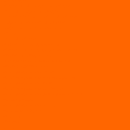
АЭРОЛОДКИ
ВОДОМЕТНЫЕ НАДУВНЫЕ ЛОДКИ
ГРЕБНЫЕ НАДУВНЫЕ ЛОДКИ
ДВУХКОРПУСНЫЕ НАДУВНЫЕ ЛОДКИ
НАДУВНЫЕ МОТОРНЫЕ ЛОДКИ
НАДУВНЫЕ ПВХ КАТАМАРАНЫ
ФРЕГАТ
ГРЕБНЫЕ ЛОДКИ
ЛОДКИ ПВХ НДНД (серии Air, Е)
ЛОДКИ ПВХ НДНД Про (серий: FM, Jet, L/S)
МОТОРНЫЕ ЛОДКИ ПВХ
Принадлежности для лодок фрегат
МОТОБУКСИРОВЩИКИ
Мотобуксировщики ПОМОР
Мотобуксировщики и снегоходы Вепс
Мотобуксировщик Райда
Мотобуксировщики Альбатрос
Мотобуксировщики для глубокого снега
Мотовездеходы
Мотобуксировщики УРАГАН
Мототолкачи Ураган
МОТОРЫ
TOYAMA
ALLFA