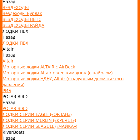
Назад
ВЕЗДЕХОДЫ
Вездеходы Бурлак
ВЕЗДЕХОДЫ ВЕПС
ВЕЗДЕХОДЫ РАЙДА
ЛОДКИ ПВХ
Назад
ЛОДКИ ПВХ
Altair
Назад
Altair
Моторные лодки ALTAIR с AirDeck
Моторные лодки Altair с жестким дном (с пайолом)
Моторные лодки НДНД Altair (с надувным дном низкого
давления)
РИБ
POLAR BIRD
Назад
POLAR BIRD
ЛОДКИ СЕРИИ EAGLE («ОРЛАН»)
ЛОДКИ СЕРИИ MERLIN («КРЕЧЕТ»)
ЛОДКИ СЕРИИ SEAGULL («ЧАЙКА»)
RiverBoats
Назад