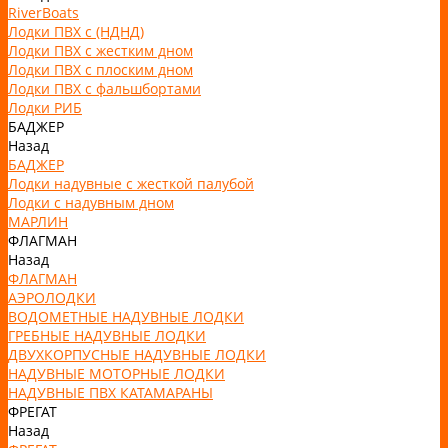
RiverBoats
Лодки ПВХ с (НДНД)
Лодки ПВХ с жестким дном
Лодки ПВХ с плоским дном
Лодки ПВХ с фальшбортами
Лодки РИБ
БАДЖЕР
Назад
БАДЖЕР
Лодки надувные с жесткой палубой
Лодки с надувным дном
МАРЛИН
ФЛАГМАН
Назад
ФЛАГМАН
АЭРОЛОДКИ
ВОДОМЕТНЫЕ НАДУВНЫЕ ЛОДКИ
ГРЕБНЫЕ НАДУВНЫЕ ЛОДКИ
ДВУХКОРПУСНЫЕ НАДУВНЫЕ ЛОДКИ
НАДУВНЫЕ МОТОРНЫЕ ЛОДКИ
НАДУВНЫЕ ПВХ КАТАМАРАНЫ
ФРЕГАТ
Назад