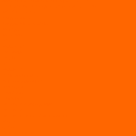
Двухтактные лодочные моторы SEA-PRO
Четырёхтактные лодочные моторы SEA-PRO
МОТОТЕХНИКА
Квадроциклы
Квадроциклы YACOTA
Мопеды
Мотоциклы
BSE
MotoLand1
Питбайки
AVANTIS
BSE
Motoland
Электросамокаты
Доп. оборудование
Для лодок
Ледобуры
Навесное
Запчасти и расходники
Запчасти
Запчасти на мотобуксировщик
Масла
Свечи
Садовые машины