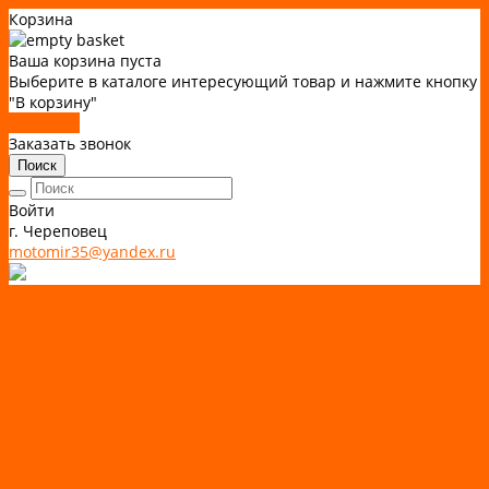
Корзина
Ваша корзина пуста
Выберите в каталоге интересующий товар и нажмите кнопку
"В корзину"
В каталог
Заказать звонок
Поиск
Войти
г. Череповец
motomir35@yandex.ru
Каталог товаров
АКТИВНЫЙ ОТДЫХ
SUP-ДОСКИ
SUP доски для йоги
SUP-доски для серфинга
Прогулочные SUP-доски
Спортивные SUP-доски
Туринговые SUP-доски
Универсальные SUP-доски
Аксессуары для лодок