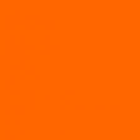
АКТИВНЫЙ ОТДЫХ
SUP-ДОСКИ
SUP доски для йоги
SUP-доски для серфинга
Прогулочные SUP-доски
Спортивные SUP-доски
Туринговые SUP-доски
Универсальные SUP-доски
Аксессуары для лодок
ВЕЗДЕХОДЫ
Вездеходы Бурлак
ВЕЗДЕХОДЫ ВЕПС
ВЕЗДЕХОДЫ РАЙДА
ЛОДКИ ПВХ
Altair
Моторные лодки ALTAIR с AirDeck
Моторные лодки Altair с жестким дном (с пайолом)
Моторные лодки НДНД Altair (с надувным дном низкого
давления)
РИБ
POLAR BIRD
ЛОДКИ СЕРИИ EAGLE («ОРЛАН»)
ЛОДКИ СЕРИИ MERLIN («КРЕЧЕТ»)