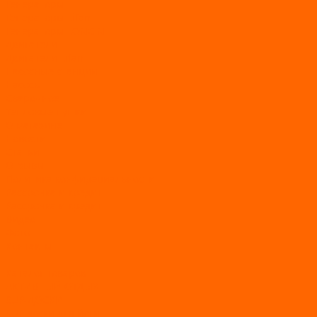
Генераторы
Генераторы Lifan
Генераторы LONCIN
Двигатели
Двигатели Lifan
Насосные станции
Насосы
Сварочное
Тепловые пушки
О магазине
Новости
Статьи
Отзывы
Политика конфидециальности
Рассрочка и кредит
Рассрочка и кредит
Видео
Фото
Контакты
...
Каталог товаров
АКТИВНЫЙ ОТДЫХ
SUP-ДОСКИ
SUP доски для йоги