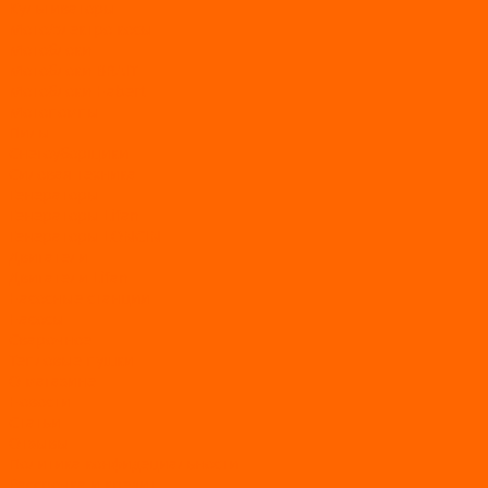
Культиваторы
Мото/электро косы
Мотоблоки
Мотоблоки BRAIT
Мотоблоки Habert
Мотопомпы
Пилы
Снегоуборщики
Силовая техника
Генераторы
Генераторы Lifan
Генераторы LONCIN
Двигатели
Двигатели Lifan
Насосные станции
Насосы
Сварочное
Тепловые пушки
О магазине
Новости
Статьи
Отзывы
Политика конфидециальности
Рассрочка и кредит