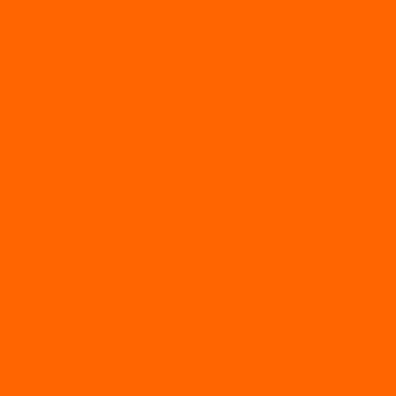
Квадроциклы YACOTA
Мопеды
Мотоциклы
BSE
MotoLand1
Питбайки
AVANTIS
BSE
Motoland
Электросамокаты
Доп. оборудование
Для лодок
Ледобуры
Навесное
Запчасти и расходники
Запчасти
Запчасти на мотобуксировщик
Масла
Свечи
Садовые машины
Газонокосилки
Газонокосилки Champion
Дровоколы