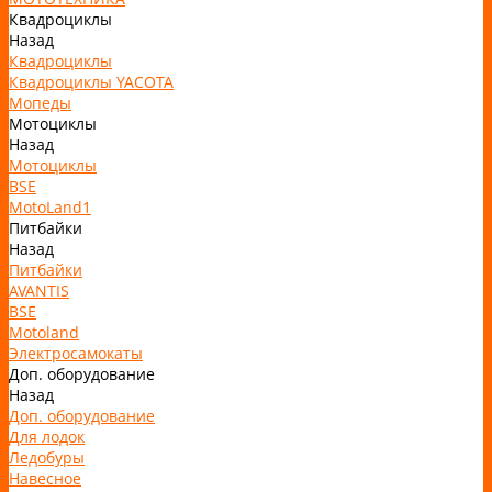
Квадроциклы
Назад
Квадроциклы
Квадроциклы YACOTA
Мопеды
Мотоциклы
Назад
Мотоциклы
BSE
MotoLand1
Питбайки
Назад
Питбайки
AVANTIS
BSE
Motoland
Электросамокаты
Доп. оборудование
Назад
Доп. оборудование
Для лодок
Ледобуры
Навесное