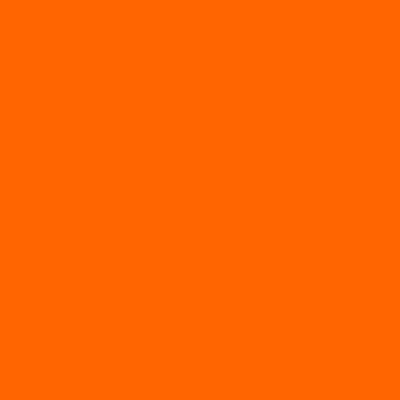
AVANTIS
BSE
Motoland
Электросамокаты
Доп. оборудование
Для лодок
Ледобуры
Навесное
Запчасти и расходники
Запчасти
Запчасти на мотобуксировщик
Масла
Свечи
Садовые машины
Газонокосилки
Газонокосилки Champion
Дровоколы
Культиваторы
Мото/электро косы
Мотоблоки
Мотоблоки BRAIT
Мотоблоки Habert
Мотопомпы