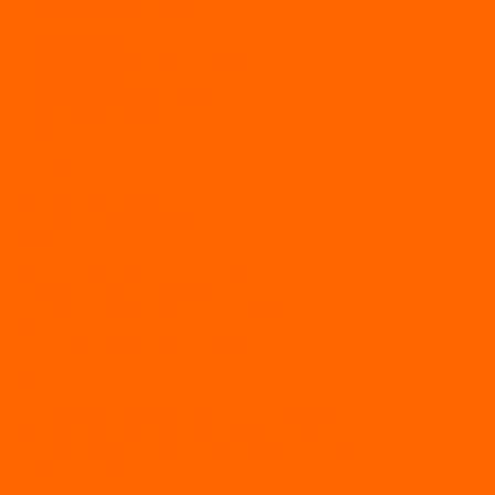
Мотобуксировщик Райда
Мотобуксировщики Альбатрос
Мотобуксировщики для глубокого снега
Мотовездеходы
Мотобуксировщики УРАГАН
Мототолкачи Ураган
МОТОРЫ
TOYAMA
ALLFA
Двухтактные моторы ALLFA
Четырехтактные моторы ALLFA
Hidea
Двухтактные лодочные моторы
Моторы EFI (инжекторные)
Четырехтактные лодочные моторы
PARSUN
2-х тактные лодочные моторы
4-х тактные лодочные моторы
Sea Pro
Болотоходные моторы Sea-Pro 4-х тактные
Двухтактные лодочные моторы SEA-PRO
Четырёхтактные лодочные моторы SEA-PRO
МОТОТЕХНИКА
Квадроциклы