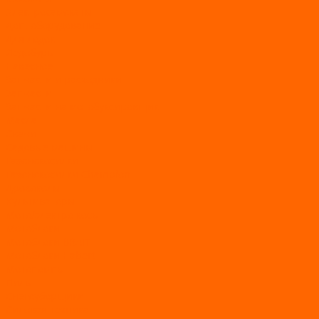
Электросамокаты
Доп. оборудование
Для лодок
Ледобуры
Навесное
Запчасти и расходники
Запчасти
Запчасти на мотобуксировщик
Масла
Свечи
Садовые машины
Газонокосилки
Газонокосилки Champion
Дровоколы
Культиваторы
Мото/электро косы
Мотоблоки
Мотоблоки BRAIT
Мотоблоки Habert
Мотопомпы
Пилы
Снегоуборщики
Силовая техника