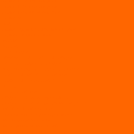
Лодки ПВХ с жестким дном
Лодки ПВХ с плоским дном
Лодки ПВХ с фальшбортами
Лодки РИБ
БАДЖЕР
Лодки надувные с жесткой палубой
Лодки с надувным дном
МАРЛИН
ФЛАГМАН
АЭРОЛОДКИ
ВОДОМЕТНЫЕ НАДУВНЫЕ ЛОДКИ
ГРЕБНЫЕ НАДУВНЫЕ ЛОДКИ
ДВУХКОРПУСНЫЕ НАДУВНЫЕ ЛОДКИ
НАДУВНЫЕ МОТОРНЫЕ ЛОДКИ
НАДУВНЫЕ ПВХ КАТАМАРАНЫ
ФРЕГАТ
ГРЕБНЫЕ ЛОДКИ
ЛОДКИ ПВХ НДНД (серии Air, Е)
ЛОДКИ ПВХ НДНД Про (серий: FM, Jet, L/S)
МОТОРНЫЕ ЛОДКИ ПВХ
Принадлежности для лодок фрегат
МОТОБУКСИРОВЩИКИ
Мотобуксировщики ПОМОР
Мотобуксировщики и снегоходы Вепс