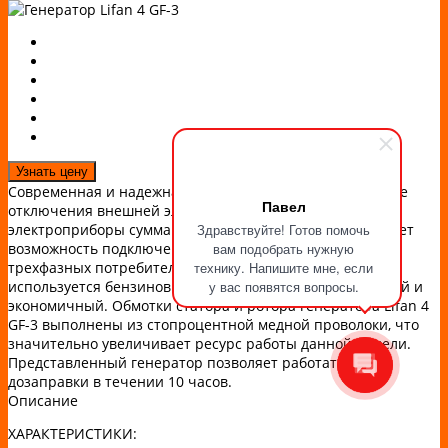
Узнать цену
Современная и надежная модель, позволяющая в случае
Павел
отключения внешней электросети запитать Ваши
электроприборы суммарной мощностью до 4.5 кВт. Имеет
Здравствуйте! Готов помочь
возможность подключения, как однофазных, так и
вам подобрать нужную
трехфазных потребителей. В основе генератора
технику. Напишите мне, если
используется бензиновый двигатель Lifan 182F - мощный и
у вас появятся вопросы.
экономичный. Обмотки статора и ротора генератора Lifan 4
GF-3 выполнены из стопроцентной медной проволоки, что
значительно увеличивает ресурс работы данной модели.
Представленный генератор позволяет работать без
дозаправки в течении 10 часов.
Описание
ХАРАКТЕРИСТИКИ: