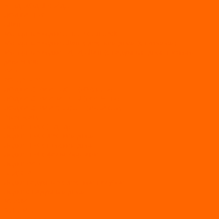
ВЕЗДЕХОДЫ РАЙДА
ЛОДКИ ПВХ
Altair
Моторные лодки ALTAIR с AirDeck
Моторные лодки Altair с жестким дном (с пайолом)
Моторные лодки НДНД Altair (с надувным дном низкого
давления)
РИБ
POLAR BIRD
ЛОДКИ СЕРИИ EAGLE («ОРЛАН»)
ЛОДКИ СЕРИИ MERLIN («КРЕЧЕТ»)
ЛОДКИ СЕРИИ SEAGULL («ЧАЙКА»)
RiverBoats
Лодки ПВХ с (НДНД)
Лодки ПВХ с жестким дном
Лодки ПВХ с плоским дном
Лодки ПВХ с фальшбортами
Лодки РИБ
БАДЖЕР
Лодки надувные с жесткой палубой
Лодки с надувным дном
МАРЛИН
ФЛАГМАН