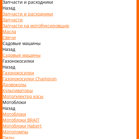
Запчасти и расходники
Назад
Запчасти и расходники
Запчасти
Запчасти на мотобуксировщик
Масла
Свечи
Садовые машины
Назад
Садовые машины
Газонокосилки
Назад
Газонокосилки
Газонокосилки Champion
Дровоколы
Культиваторы
Мото/электро косы
Мотоблоки
Назад
Мотоблоки
Мотоблоки BRAIT
Мотоблоки Habert
Мотопомпы
Пилы