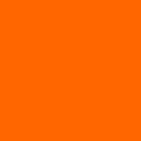
ВЕЗДЕХОДЫ
Вездеходы Бурлак
ВЕЗДЕХОДЫ ВЕПС
ВЕЗДЕХОДЫ РАЙДА
ЛОДКИ ПВХ
Altair
Моторные лодки ALTAIR с AirDeck
Моторные лодки Altair с жестким дном (с пайолом)
Моторные лодки НДНД Altair (с надувным дном низкого
давления)
РИБ
POLAR BIRD
ЛОДКИ СЕРИИ EAGLE («ОРЛАН»)
ЛОДКИ СЕРИИ MERLIN («КРЕЧЕТ»)
ЛОДКИ СЕРИИ SEAGULL («ЧАЙКА»)
RiverBoats
Лодки ПВХ с (НДНД)
Лодки ПВХ с жестким дном
Лодки ПВХ с плоским дном
Лодки ПВХ с фальшбортами
Лодки РИБ
БАДЖЕР
Лодки надувные с жесткой палубой