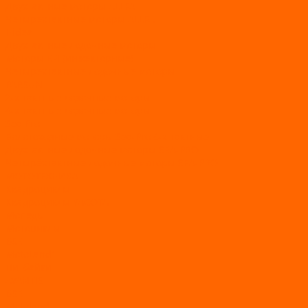
Двухтактные моторы ALLFA
Четырехтактные моторы ALLFA
Hidea
Двухтактные лодочные моторы
Моторы EFI (инжекторные)
Четырехтактные лодочные моторы
PARSUN
2-х тактные лодочные моторы
4-х тактные лодочные моторы
Sea Pro
Болотоходные моторы Sea-Pro 4-х тактные
Двухтактные лодочные моторы SEA-PRO
Четырёхтактные лодочные моторы SEA-PRO
МОТОТЕХНИКА
Квадроциклы
Квадроциклы YACOTA
Мопеды
Мотоциклы
BSE
MotoLand1
Питбайки
AVANTIS
BSE
Motoland