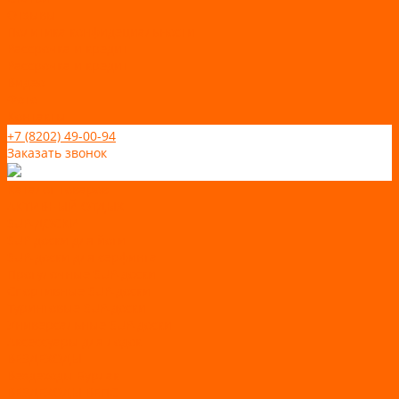
Отзывы
Политика конфидециальности
Рассрочка и кредит
Рассрочка и кредит
Видео
Фото
Контакты
+7 (8202) 49-00-94
Заказать звонок
Каталог товаров
АКТИВНЫЙ ОТДЫХ
SUP-ДОСКИ
SUP доски для йоги
SUP-доски для серфинга
Прогулочные SUP-доски
Спортивные SUP-доски
Туринговые SUP-доски
Универсальные SUP-доски
Аксессуары для лодок
ВЕЗДЕХОДЫ
Вездеходы Бурлак
ВЕЗДЕХОДЫ ВЕПС