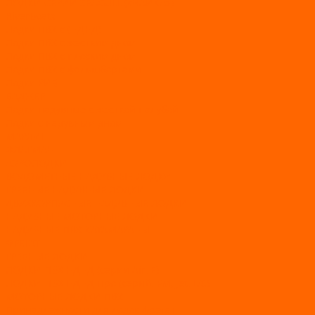
ЛОДКИ СЕРИИ SEAGULL («ЧАЙКА»)
RiverBoats
Лодки ПВХ с (НДНД)
Лодки ПВХ с жестким дном
Лодки ПВХ с плоским дном
Лодки ПВХ с фальшбортами
Лодки РИБ
БАДЖЕР
Лодки надувные с жесткой палубой
Лодки с надувным дном
МАРЛИН
ФЛАГМАН
АЭРОЛОДКИ
ВОДОМЕТНЫЕ НАДУВНЫЕ ЛОДКИ
ГРЕБНЫЕ НАДУВНЫЕ ЛОДКИ
ДВУХКОРПУСНЫЕ НАДУВНЫЕ ЛОДКИ
НАДУВНЫЕ МОТОРНЫЕ ЛОДКИ
НАДУВНЫЕ ПВХ КАТАМАРАНЫ
ФРЕГАТ
ГРЕБНЫЕ ЛОДКИ
ЛОДКИ ПВХ НДНД (серии Air, Е)
ЛОДКИ ПВХ НДНД Про (серий: FM, Jet, L/S)
МОТОРНЫЕ ЛОДКИ ПВХ
Принадлежности для лодок фрегат