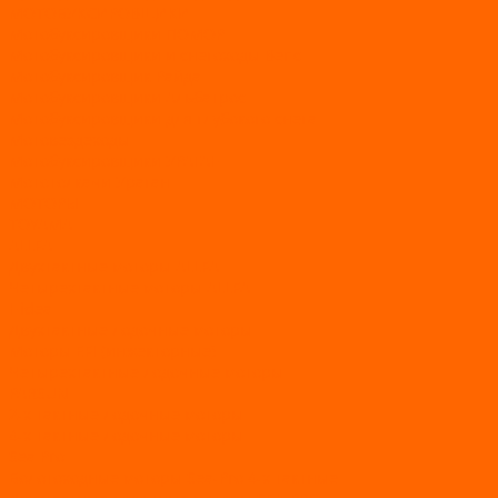
МОТОБУКСИРОВЩИКИ
Мотобуксировщики ПОМОР
Мотобуксировщики и снегоходы Вепс
Мотобуксировщик Райда
Мотобуксировщики Альбатрос
Мотобуксировщики для глубокого снега
Мотовездеходы
Мотобуксировщики УРАГАН
Мототолкачи Ураган
МОТОРЫ
TOYAMA
ALLFA
Двухтактные моторы ALLFA
Четырехтактные моторы ALLFA
Hidea
Двухтактные лодочные моторы
Моторы EFI (инжекторные)
Четырехтактные лодочные моторы
PARSUN
2-х тактные лодочные моторы
4-х тактные лодочные моторы
Sea Pro
Болотоходные моторы Sea-Pro 4-х тактные