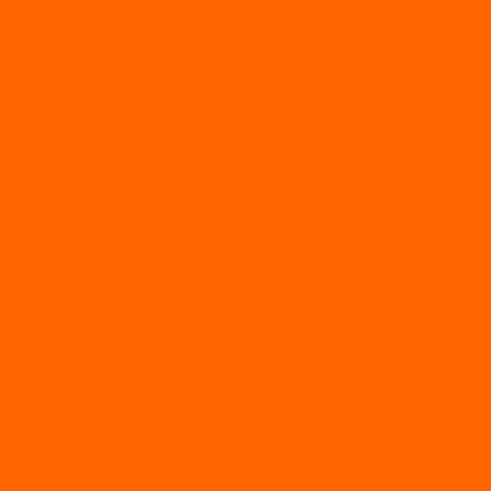
SUP-доски для серфинга
Прогулочные SUP-доски
Спортивные SUP-доски
Туринговые SUP-доски
Универсальные SUP-доски
Аксессуары для лодок
ВЕЗДЕХОДЫ
Вездеходы Бурлак
ВЕЗДЕХОДЫ ВЕПС
ВЕЗДЕХОДЫ РАЙДА
ЛОДКИ ПВХ
Altair
Моторные лодки ALTAIR с AirDeck
Моторные лодки Altair с жестким дном (с пайолом)
Моторные лодки НДНД Altair (с надувным дном низкого
давления)
РИБ
POLAR BIRD
ЛОДКИ СЕРИИ EAGLE («ОРЛАН»)
ЛОДКИ СЕРИИ MERLIN («КРЕЧЕТ»)
ЛОДКИ СЕРИИ SEAGULL («ЧАЙКА»)
RiverBoats
Лодки ПВХ с (НДНД)