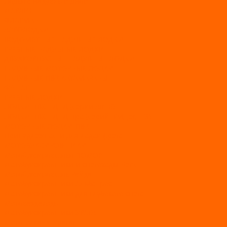
Лодки с надувным дном
МАРЛИН
ФЛАГМАН
АЭРОЛОДКИ
ВОДОМЕТНЫЕ НАДУВНЫЕ ЛОДКИ
ГРЕБНЫЕ НАДУВНЫЕ ЛОДКИ
ДВУХКОРПУСНЫЕ НАДУВНЫЕ ЛОДКИ
НАДУВНЫЕ МОТОРНЫЕ ЛОДКИ
НАДУВНЫЕ ПВХ КАТАМАРАНЫ
ФРЕГАТ
ГРЕБНЫЕ ЛОДКИ
ЛОДКИ ПВХ НДНД (серии Air, Е)
ЛОДКИ ПВХ НДНД Про (серий: FM, Jet, L/S)
МОТОРНЫЕ ЛОДКИ ПВХ
Принадлежности для лодок фрегат
МОТОБУКСИРОВЩИКИ
Мотобуксировщики ПОМОР
Мотобуксировщики и снегоходы Вепс
Мотобуксировщик Райда
Мотобуксировщики Альбатрос
Мотобуксировщики для глубокого снега
Мотовездеходы
Мотобуксировщики УРАГАН
Мототолкачи Ураган