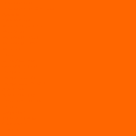
Газонокосилки
Газонокосилки Champion
Дровоколы
Культиваторы
Мото/электро косы
Мотоблоки
Мотоблоки BRAIT
Мотоблоки Habert
Мотопомпы
Пилы
Снегоуборщики
Силовая техника
Генераторы
Генераторы Lifan
Генераторы LONCIN
Двигатели
Двигатели Lifan
Насосные станции
Насосы
Сварочное
Тепловые пушки
О магазине
Новости
Статьи