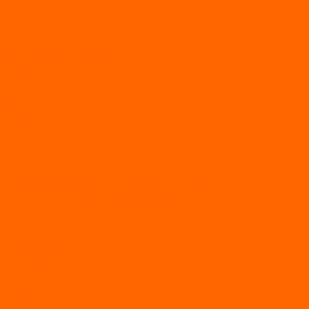
МОТОРЫ
TOYAMA
ALLFA
Двухтактные моторы ALLFA
Четырехтактные моторы ALLFA
Hidea
Двухтактные лодочные моторы
Моторы EFI (инжекторные)
Четырехтактные лодочные моторы
PARSUN
2-х тактные лодочные моторы
4-х тактные лодочные моторы
Sea Pro
Болотоходные моторы Sea-Pro 4-х тактные
Двухтактные лодочные моторы SEA-PRO
Четырёхтактные лодочные моторы SEA-PRO
МОТОТЕХНИКА
Квадроциклы
Квадроциклы YACOTA
Мопеды
Мотоциклы
BSE
MotoLand1
Питбайки