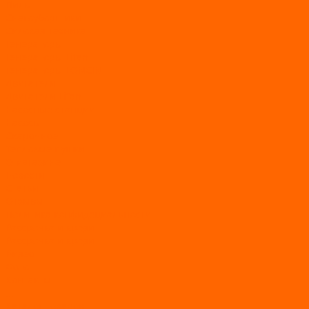
Пилы
Снегоуборщики
Силовая техника
Генераторы
Генераторы Lifan
Генераторы LONCIN
Двигатели
Двигатели Lifan
Насосные станции
Насосы
Сварочное
Тепловые пушки
О магазине
Новости
Статьи
Отзывы
Политика конфидециальности
Рассрочка и кредит
Рассрочка и кредит
Видео
Фото
Контакты
...
Каталог товаров