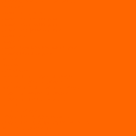
ЛОДКИ СЕРИИ SEAGULL («ЧАЙКА»)
RiverBoats
Лодки ПВХ с (НДНД)
Лодки ПВХ с жестким дном
Лодки ПВХ с плоским дном
Лодки ПВХ с фальшбортами
Лодки РИБ
БАДЖЕР
Лодки надувные с жесткой палубой
Лодки с надувным дном
МАРЛИН
ФЛАГМАН
АЭРОЛОДКИ
ВОДОМЕТНЫЕ НАДУВНЫЕ ЛОДКИ
ГРЕБНЫЕ НАДУВНЫЕ ЛОДКИ
ДВУХКОРПУСНЫЕ НАДУВНЫЕ ЛОДКИ
НАДУВНЫЕ МОТОРНЫЕ ЛОДКИ
НАДУВНЫЕ ПВХ КАТАМАРАНЫ
ФРЕГАТ
ГРЕБНЫЕ ЛОДКИ
ЛОДКИ ПВХ НДНД (серии Air, Е)
ЛОДКИ ПВХ НДНД Про (серий: FM, Jet, L/S)
МОТОРНЫЕ ЛОДКИ ПВХ
Принадлежности для лодок фрегат