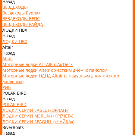
Назад
ВЕЗДЕХОДЫ
Вездеходы Бурлак
ВЕЗДЕХОДЫ ВЕПС
ВЕЗДЕХОДЫ РАЙДА
ЛОДКИ ПВХ
Назад
ЛОДКИ ПВХ
Altair
Назад
Altair
Моторные лодки ALTAIR с AirDeck
Моторные лодки Altair с жестким дном (с пайолом)
Моторные лодки НДНД Altair (с надувным дном низкого
давления)
РИБ
POLAR BIRD
Назад
POLAR BIRD
ЛОДКИ СЕРИИ EAGLE («ОРЛАН»)
ЛОДКИ СЕРИИ MERLIN («КРЕЧЕТ»)
ЛОДКИ СЕРИИ SEAGULL («ЧАЙКА»)
RiverBoats
Назад