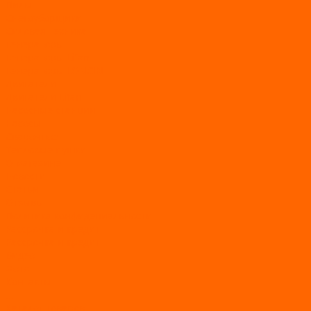
Пилы
Снегоуборщики
Силовая техника
Генераторы
Генераторы Lifan
Генераторы LONCIN
Двигатели
Двигатели Lifan
Насосные станции
Насосы
Сварочное
Тепловые пушки
О магазине
Новости
Статьи
Отзывы
Политика конфидециальности
Рассрочка и кредит
Рассрочка и кредит
Видео
Фото
Контакты
...
Каталог товаров