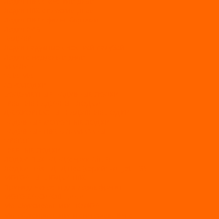
Лодки ПВХ с жестким дном
Лодки ПВХ с плоским дном
Лодки ПВХ с фальшбортами
Лодки РИБ
БАДЖЕР
Лодки надувные с жесткой палубой
Лодки с надувным дном
МАРЛИН
ФЛАГМАН
АЭРОЛОДКИ
ВОДОМЕТНЫЕ НАДУВНЫЕ ЛОДКИ
ГРЕБНЫЕ НАДУВНЫЕ ЛОДКИ
ДВУХКОРПУСНЫЕ НАДУВНЫЕ ЛОДКИ
НАДУВНЫЕ МОТОРНЫЕ ЛОДКИ
НАДУВНЫЕ ПВХ КАТАМАРАНЫ
ФРЕГАТ
ГРЕБНЫЕ ЛОДКИ
ЛОДКИ ПВХ НДНД (серии Air, Е)
ЛОДКИ ПВХ НДНД Про (серий: FM, Jet, L/S)
МОТОРНЫЕ ЛОДКИ ПВХ
Принадлежности для лодок фрегат
МОТОБУКСИРОВЩИКИ
Мотобуксировщики ПОМОР
Мотобуксировщики и снегоходы Вепс