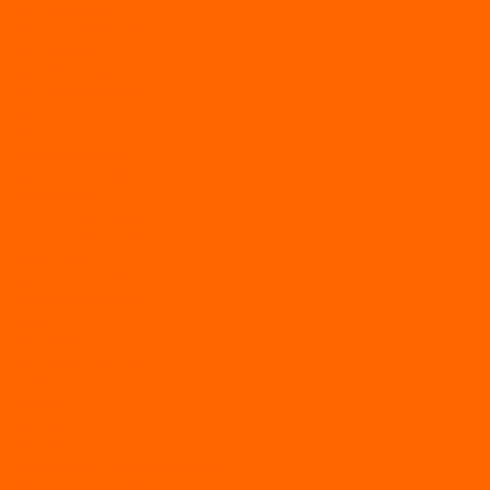
Культиваторы
Мото/электро косы
Мотоблоки
Мотоблоки BRAIT
Мотоблоки Habert
Мотопомпы
Пилы
Снегоуборщики
Силовая техника
Генераторы
Генераторы Lifan
Генераторы LONCIN
Двигатели
Двигатели Lifan
Насосные станции
Насосы
Сварочное
Тепловые пушки
О магазине
Новости
Статьи
Отзывы
Политика конфидециальности
Рассрочка и кредит