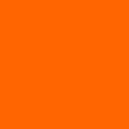
ВЕЗДЕХОДЫ
Вездеходы Бурлак
ВЕЗДЕХОДЫ ВЕПС
ВЕЗДЕХОДЫ РАЙДА
ЛОДКИ ПВХ
Altair
Моторные лодки ALTAIR с AirDeck
Моторные лодки Altair с жестким дном (с пайолом)
Моторные лодки НДНД Altair (с надувным дном низкого
давления)
РИБ
POLAR BIRD
ЛОДКИ СЕРИИ EAGLE («ОРЛАН»)
ЛОДКИ СЕРИИ MERLIN («КРЕЧЕТ»)
ЛОДКИ СЕРИИ SEAGULL («ЧАЙКА»)
RiverBoats
Лодки ПВХ с (НДНД)
Лодки ПВХ с жестким дном
Лодки ПВХ с плоским дном
Лодки ПВХ с фальшбортами
Лодки РИБ
БАДЖЕР
Лодки надувные с жесткой палубой