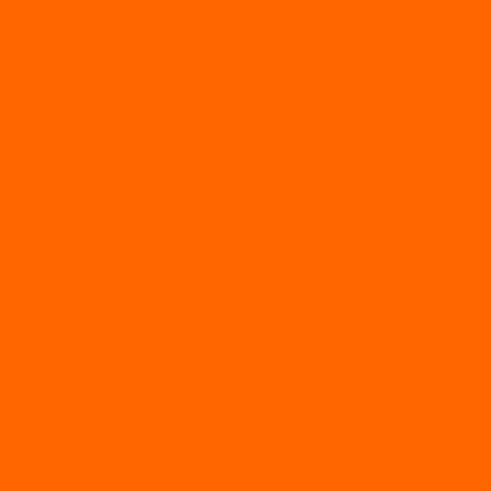
Двухтактные моторы ALLFA
Четырехтактные моторы ALLFA
Hidea
Двухтактные лодочные моторы
Моторы EFI (инжекторные)
Четырехтактные лодочные моторы
PARSUN
2-х тактные лодочные моторы
4-х тактные лодочные моторы
Sea Pro
Болотоходные моторы Sea-Pro 4-х тактные
Двухтактные лодочные моторы SEA-PRO
Четырёхтактные лодочные моторы SEA-PRO
МОТОТЕХНИКА
Квадроциклы
Квадроциклы YACOTA
Мопеды
Мотоциклы
BSE
MotoLand1
Питбайки
AVANTIS
BSE
Motoland