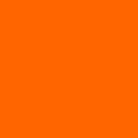
АКТИВНЫЙ ОТДЫХ
SUP-ДОСКИ
SUP доски для йоги
SUP-доски для серфинга
Прогулочные SUP-доски
Спортивные SUP-доски
Туринговые SUP-доски
Универсальные SUP-доски
Аксессуары для лодок
ВЕЗДЕХОДЫ
Вездеходы Бурлак
ВЕЗДЕХОДЫ ВЕПС
ВЕЗДЕХОДЫ РАЙДА
ЛОДКИ ПВХ
Altair
Моторные лодки ALTAIR с AirDeck
Моторные лодки Altair с жестким дном (с пайолом)
Моторные лодки НДНД Altair (с надувным дном низкого
давления)
РИБ
POLAR BIRD
ЛОДКИ СЕРИИ EAGLE («ОРЛАН»)
ЛОДКИ СЕРИИ MERLIN («КРЕЧЕТ»)