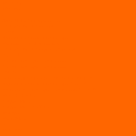
МОТОРЫ
TOYAMA
ALLFA
Двухтактные моторы ALLFA
Четырехтактные моторы ALLFA
Hidea
Двухтактные лодочные моторы
Моторы EFI (инжекторные)
Четырехтактные лодочные моторы
PARSUN
2-х тактные лодочные моторы
4-х тактные лодочные моторы
Sea Pro
Болотоходные моторы Sea-Pro 4-х тактные
Двухтактные лодочные моторы SEA-PRO
Четырёхтактные лодочные моторы SEA-PRO
МОТОТЕХНИКА
Квадроциклы
Квадроциклы YACOTA
Мопеды
Мотоциклы
BSE
MotoLand1
Питбайки