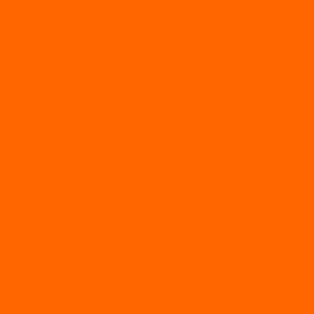
AVANTIS
BSE
Motoland
Электросамокаты
Доп. оборудование
Для лодок
Ледобуры
Навесное
Запчасти и расходники
Запчасти
Запчасти на мотобуксировщик
Масла
Свечи
Садовые машины
Газонокосилки
Газонокосилки Champion
Дровоколы
Культиваторы
Мото/электро косы
Мотоблоки
Мотоблоки BRAIT
Мотоблоки Habert
Мотопомпы