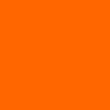
Мотобуксировщик Райда
Мотобуксировщики Альбатрос
Мотобуксировщики для глубокого снега
Мотовездеходы
Мотобуксировщики УРАГАН
Мототолкачи Ураган
МОТОРЫ
TOYAMA
ALLFA
Двухтактные моторы ALLFA
Четырехтактные моторы ALLFA
Hidea
Двухтактные лодочные моторы
Моторы EFI (инжекторные)
Четырехтактные лодочные моторы
PARSUN
2-х тактные лодочные моторы
4-х тактные лодочные моторы
Sea Pro
Болотоходные моторы Sea-Pro 4-х тактные
Двухтактные лодочные моторы SEA-PRO
Четырёхтактные лодочные моторы SEA-PRO
МОТОТЕХНИКА
Квадроциклы