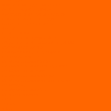
АЭРОЛОДКИ
ВОДОМЕТНЫЕ НАДУВНЫЕ ЛОДКИ
ГРЕБНЫЕ НАДУВНЫЕ ЛОДКИ
ДВУХКОРПУСНЫЕ НАДУВНЫЕ ЛОДКИ
НАДУВНЫЕ МОТОРНЫЕ ЛОДКИ
НАДУВНЫЕ ПВХ КАТАМАРАНЫ
ФРЕГАТ
ГРЕБНЫЕ ЛОДКИ
ЛОДКИ ПВХ НДНД (серии Air, Е)
ЛОДКИ ПВХ НДНД Про (серий: FM, Jet, L/S)
МОТОРНЫЕ ЛОДКИ ПВХ
Принадлежности для лодок фрегат
МОТОБУКСИРОВЩИКИ
Мотобуксировщики ПОМОР
Мотобуксировщики и снегоходы Вепс
Мотобуксировщик Райда
Мотобуксировщики Альбатрос
Мотобуксировщики для глубокого снега
Мотовездеходы
Мотобуксировщики УРАГАН
Мототолкачи Ураган
МОТОРЫ
TOYAMA
ALLFA