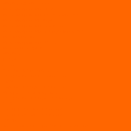
МОТОБУКСИРОВЩИКИ
Мотобуксировщики ПОМОР
Мотобуксировщики и снегоходы Вепс
Мотобуксировщик Райда
Мотобуксировщики Альбатрос
Мотобуксировщики для глубокого снега
Мотовездеходы
Мотобуксировщики УРАГАН
Мототолкачи Ураган
МОТОРЫ
TOYAMA
ALLFA
Двухтактные моторы ALLFA
Четырехтактные моторы ALLFA
Hidea
Двухтактные лодочные моторы
Моторы EFI (инжекторные)
Четырехтактные лодочные моторы
PARSUN
2-х тактные лодочные моторы
4-х тактные лодочные моторы
Sea Pro
Болотоходные моторы Sea-Pro 4-х тактные