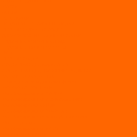
Лодки с надувным дном
МАРЛИН
ФЛАГМАН
АЭРОЛОДКИ
ВОДОМЕТНЫЕ НАДУВНЫЕ ЛОДКИ
ГРЕБНЫЕ НАДУВНЫЕ ЛОДКИ
ДВУХКОРПУСНЫЕ НАДУВНЫЕ ЛОДКИ
НАДУВНЫЕ МОТОРНЫЕ ЛОДКИ
НАДУВНЫЕ ПВХ КАТАМАРАНЫ
ФРЕГАТ
ГРЕБНЫЕ ЛОДКИ
ЛОДКИ ПВХ НДНД (серии Air, Е)
ЛОДКИ ПВХ НДНД Про (серий: FM, Jet, L/S)
МОТОРНЫЕ ЛОДКИ ПВХ
Принадлежности для лодок фрегат
МОТОБУКСИРОВЩИКИ
Мотобуксировщики ПОМОР
Мотобуксировщики и снегоходы Вепс
Мотобуксировщик Райда
Мотобуксировщики Альбатрос
Мотобуксировщики для глубокого снега
Мотовездеходы
Мотобуксировщики УРАГАН
Мототолкачи Ураган