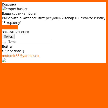
Корзина
Ваша корзина пуста
Выберите в каталоге интересующий товар и нажмите кнопку
"В корзину"
В каталог
Заказать звонок
Поиск
Войти
г. Череповец
motomir35@yandex.ru
Каталог товаров
АКТИВНЫЙ ОТДЫХ
SUP-ДОСКИ
SUP доски для йоги
SUP-доски для серфинга
Прогулочные SUP-доски
Спортивные SUP-доски
Туринговые SUP-доски
Универсальные SUP-доски
Аксессуары для лодок