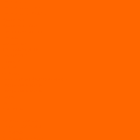
Генераторы
Генераторы Lifan
Генераторы LONCIN
Двигатели
Двигатели Lifan
Насосные станции
Насосы
Сварочное
Тепловые пушки
О магазине
Новости
Статьи
Отзывы
Политика конфидециальности
Рассрочка и кредит
Рассрочка и кредит
Видео
Фото
Контакты
...
Каталог товаров
АКТИВНЫЙ ОТДЫХ
SUP-ДОСКИ
SUP доски для йоги