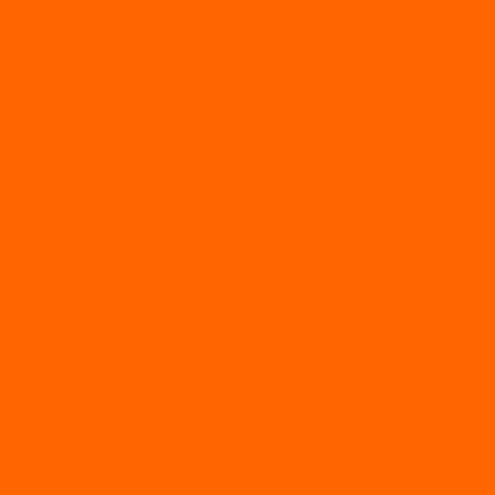
Двухтактные лодочные моторы SEA-PRO
Четырёхтактные лодочные моторы SEA-PRO
МОТОТЕХНИКА
Квадроциклы
Квадроциклы YACOTA
Мопеды
Мотоциклы
BSE
MotoLand1
Питбайки
AVANTIS
BSE
Motoland
Электросамокаты
Доп. оборудование
Для лодок
Ледобуры
Навесное
Запчасти и расходники
Запчасти
Запчасти на мотобуксировщик
Масла
Свечи
Садовые машины