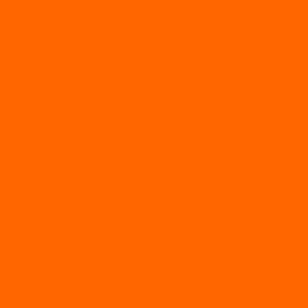
SUP-доски для серфинга
Прогулочные SUP-доски
Спортивные SUP-доски
Туринговые SUP-доски
Универсальные SUP-доски
Аксессуары для лодок
ВЕЗДЕХОДЫ
Вездеходы Бурлак
ВЕЗДЕХОДЫ ВЕПС
ВЕЗДЕХОДЫ РАЙДА
ЛОДКИ ПВХ
Altair
Моторные лодки ALTAIR с AirDeck
Моторные лодки Altair с жестким дном (с пайолом)
Моторные лодки НДНД Altair (с надувным дном низкого
давления)
РИБ
POLAR BIRD
ЛОДКИ СЕРИИ EAGLE («ОРЛАН»)
ЛОДКИ СЕРИИ MERLIN («КРЕЧЕТ»)
ЛОДКИ СЕРИИ SEAGULL («ЧАЙКА»)
RiverBoats
Лодки ПВХ с (НДНД)