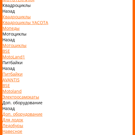
Квадроциклы
Назад
Квадроциклы
Квадроциклы YACOTA
Мопеды
Мотоциклы
Назад
Мотоциклы
BSE
MotoLand1
Питбайки
Назад
Питбайки
AVANTIS
BSE
Motoland
Электросамокаты
Доп. оборудование
Назад
Доп. оборудование
Для лодок
Ледобуры
Навесное