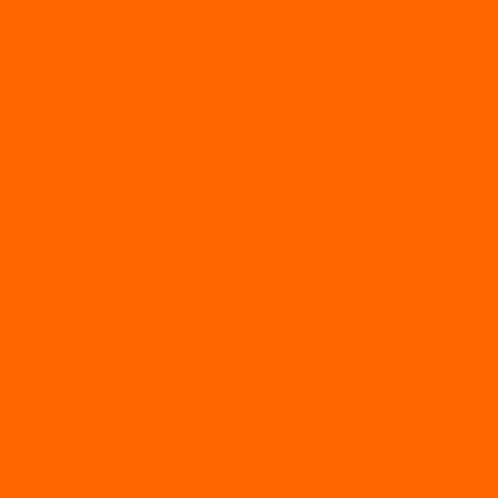
Газонокосилки
Газонокосилки Champion
Дровоколы
Культиваторы
Мото/электро косы
Мотоблоки
Мотоблоки BRAIT
Мотоблоки Habert
Мотопомпы
Пилы
Снегоуборщики
Силовая техника
Генераторы
Генераторы Lifan
Генераторы LONCIN
Двигатели
Двигатели Lifan
Насосные станции
Насосы
Сварочное
Тепловые пушки
О магазине
Новости
Статьи