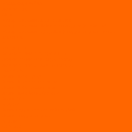
ВЕЗДЕХОДЫ РАЙДА
ЛОДКИ ПВХ
Altair
Моторные лодки ALTAIR с AirDeck
Моторные лодки Altair с жестким дном (с пайолом)
Моторные лодки НДНД Altair (с надувным дном низкого
давления)
РИБ
POLAR BIRD
ЛОДКИ СЕРИИ EAGLE («ОРЛАН»)
ЛОДКИ СЕРИИ MERLIN («КРЕЧЕТ»)
ЛОДКИ СЕРИИ SEAGULL («ЧАЙКА»)
RiverBoats
Лодки ПВХ с (НДНД)
Лодки ПВХ с жестким дном
Лодки ПВХ с плоским дном
Лодки ПВХ с фальшбортами
Лодки РИБ
БАДЖЕР
Лодки надувные с жесткой палубой
Лодки с надувным дном
МАРЛИН
ФЛАГМАН