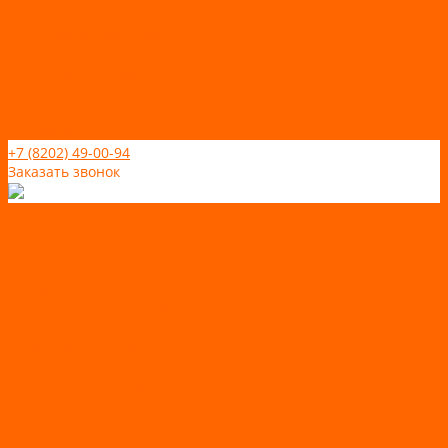
Отзывы
Политика конфидециальности
Рассрочка и кредит
Рассрочка и кредит
Видео
Фото
Контакты
+7 (8202) 49-00-94
Заказать звонок
Каталог товаров
АКТИВНЫЙ ОТДЫХ
SUP-ДОСКИ
SUP доски для йоги
SUP-доски для серфинга
Прогулочные SUP-доски
Спортивные SUP-доски
Туринговые SUP-доски
Универсальные SUP-доски
Аксессуары для лодок
ВЕЗДЕХОДЫ
Вездеходы Бурлак
ВЕЗДЕХОДЫ ВЕПС