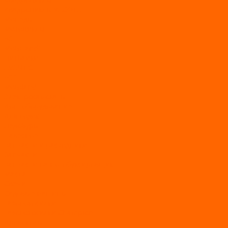
Квадроциклы YACOTA
Мопеды
Мотоциклы
BSE
MotoLand1
Питбайки
AVANTIS
BSE
Motoland
Электросамокаты
Доп. оборудование
Для лодок
Ледобуры
Навесное
Запчасти и расходники
Запчасти
Запчасти на мотобуксировщик
Масла
Свечи
Садовые машины
Газонокосилки
Газонокосилки Champion
Дровоколы