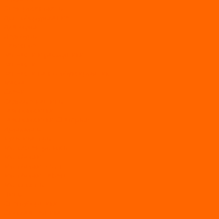
Электросамокаты
Доп. оборудование
Для лодок
Ледобуры
Навесное
Запчасти и расходники
Запчасти
Запчасти на мотобуксировщик
Масла
Свечи
Садовые машины
Газонокосилки
Газонокосилки Champion
Дровоколы
Культиваторы
Мото/электро косы
Мотоблоки
Мотоблоки BRAIT
Мотоблоки Habert
Мотопомпы
Пилы
Снегоуборщики
Силовая техника