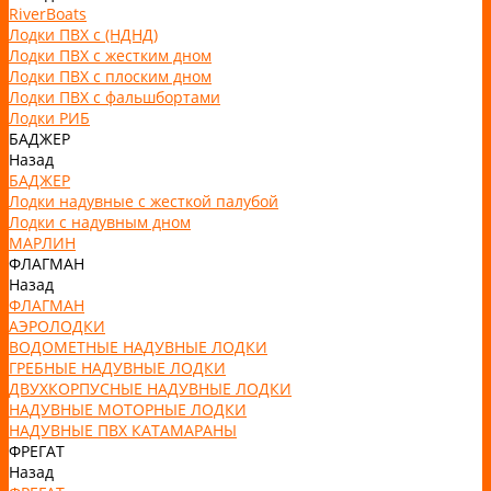
RiverBoats
Лодки ПВХ с (НДНД)
Лодки ПВХ с жестким дном
Лодки ПВХ с плоским дном
Лодки ПВХ с фальшбортами
Лодки РИБ
БАДЖЕР
Назад
БАДЖЕР
Лодки надувные с жесткой палубой
Лодки с надувным дном
МАРЛИН
ФЛАГМАН
Назад
ФЛАГМАН
АЭРОЛОДКИ
ВОДОМЕТНЫЕ НАДУВНЫЕ ЛОДКИ
ГРЕБНЫЕ НАДУВНЫЕ ЛОДКИ
ДВУХКОРПУСНЫЕ НАДУВНЫЕ ЛОДКИ
НАДУВНЫЕ МОТОРНЫЕ ЛОДКИ
НАДУВНЫЕ ПВХ КАТАМАРАНЫ
ФРЕГАТ
Назад