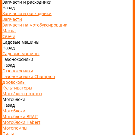
Запчасти и расходники
Назад
Запчасти и расходники
Запчасти
Запчасти на мотобуксировщик
Масла
Свечи
Садовые машины
Назад
Садовые машины
Газонокосилки
Назад
Газонокосилки
Газонокосилки Champion
Дровоколы
Культиваторы
Мото/электро косы
Мотоблоки
Назад
Мотоблоки
Мотоблоки BRAIT
Мотоблоки Habert
Мотопомпы
Пилы