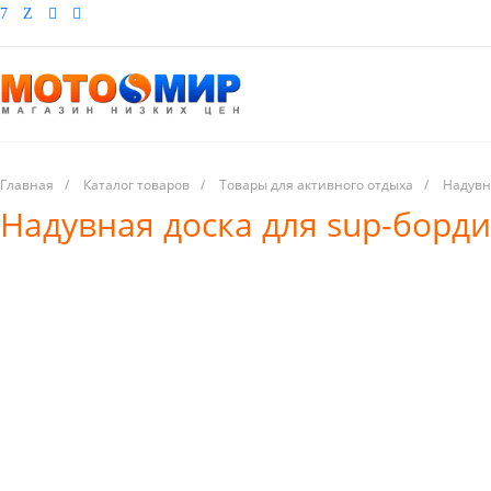
Главная
/
Каталог товаров
/
Товары для активного отдыха
/
Надувн
Надувная доска для sup-борди