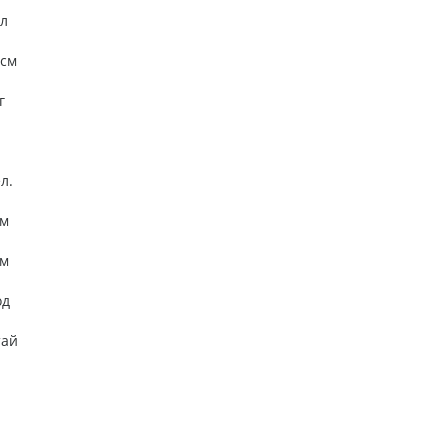
л
см
г
л.
м
м
од
тай