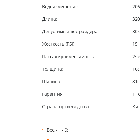
Водоизмещение:
206
Длина:
320
Допустимый вес райдера:
80
к
Жесткость (PSI):
15
Пассажировместимость:
2
че
Толщина:
10
с
Ширина:
81
с
Гарантия:
1 г
Страна производства:
Ки
Вес,кг. - 9;