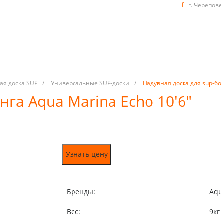
г. Черепов
ая доска SUP
/
Универсальные SUP-доски
/
Надувная доска для sup-бо
нга Aqua Marina Echo 10'6"
Узнать цену
Бренды:
Aqu
Вес:
9
кг