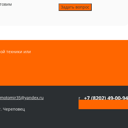
отовим
Задать вопрос
ой техники или
+7 (8202) 49-00-94
motomir35@yandex.ru
Обратный звонок
г. Череповец