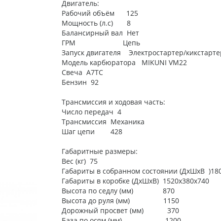
Двигатель:
Рабочий объём 125
Мощность (л.с) 8
Балансирный вал Нет
ГРМ Цепь
Запуск двигателя Электростартер/кикстарте
Модель карбюратора MIKUNI VM22
Свеча A7TC
Бензин 92
Трансмиссия и ходовая часть:
Число передач 4
Трансмиссия Механика
Шаг цепи 428
Габаритные размеры:
Вес (кг) 75
Габариты в собранном состоянии (ДхШхВ )18
Габариты в коробке (ДхШхВ) 1520х380х740
Высота по седлу (мм) 870
Высота до руля (мм) 1150
Дорожный просвет (мм) 370
База по осям (мм) 1200