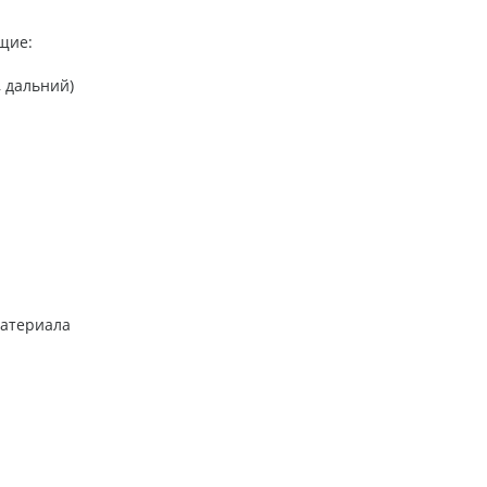
щие:
 дальний)
атериала