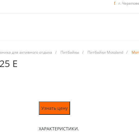
г. Черепов
хника для активного отдыха
/
Питбайкы
/
Питбайки Motoland
/
Мот
25 E
Узнать цену
ХАРАКТЕРИСТИКИ.