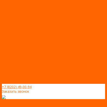
Генераторы Lifan
Генераторы LONCIN
Двигатели
Двигатели Lifan
Насосные станции
Насосы
Сварочное
Тепловые пушки
О магазине
Новости
Статьи
Отзывы
Политика конфидециальности
Рассрочка и кредит
Рассрочка и кредит
Видео
Фото
Контакты
+7 (8202) 49-00-94
Заказать звонок
Каталог товаров