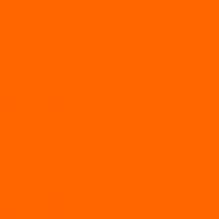
Электросамокаты
Доп. оборудование
Для лодок
Ледобуры
Навесное
Запчасти и расходники
Запчасти
Запчасти на мотобуксировщик
Масла
Свечи
Садовые машины
Газонокосилки
Газонокосилки Champion
Дровоколы
Культиваторы
Мото/электро косы
Мотоблоки
Мотоблоки BRAIT
Мотоблоки Habert
Мотопомпы
Пилы
Снегоуборщики
Силовая техника
Генераторы