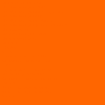
МОТОБУКСИРОВЩИКИ
Мотобуксировщики ПОМОР
Мотобуксировщики и снегоходы Вепс
Мотобуксировщик Райда
Мотобуксировщики Альбатрос
Мотобуксировщики для глубокого снега
Мотовездеходы
Мотобуксировщики УРАГАН
Мототолкачи Ураган
МОТОРЫ
TOYAMA
ALLFA
Двухтактные моторы ALLFA
Четырехтактные моторы ALLFA
Hidea
Двухтактные лодочные моторы
Моторы EFI (инжекторные)
Четырехтактные лодочные моторы
PARSUN
2-х тактные лодочные моторы
4-х тактные лодочные моторы
Sea Pro
Болотоходные моторы Sea-Pro 4-х тактные