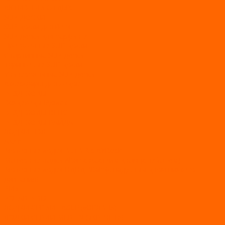
АКТИВНЫЙ ОТДЫХ
SUP-ДОСКИ
SUP доски для йоги
SUP-доски для серфинга
Прогулочные SUP-доски
Спортивные SUP-доски
Туринговые SUP-доски
Универсальные SUP-доски
Аксессуары для лодок
ВЕЗДЕХОДЫ
Вездеходы Бурлак
ВЕЗДЕХОДЫ ВЕПС
ВЕЗДЕХОДЫ РАЙДА
ЛОДКИ ПВХ
Altair
Моторные лодки ALTAIR с AirDeck
Моторные лодки Altair с жестким дном (с пайолом)
Моторные лодки НДНД Altair (с надувным дном низкого
давления)
РИБ
POLAR BIRD
ЛОДКИ СЕРИИ EAGLE («ОРЛАН»)
ЛОДКИ СЕРИИ MERLIN («КРЕЧЕТ»)