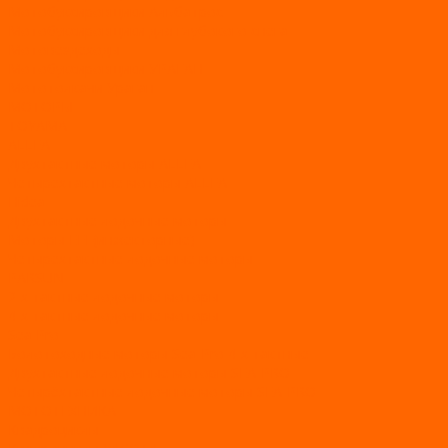
Мотобуксировщики Альбатрос
Мотобуксировщики для глубокого снега
Мотовездеходы
Мотобуксировщики УРАГАН
Мототолкачи Ураган
МОТОРЫ
TOYAMA
ALLFA
Двухтактные моторы ALLFA
Четырехтактные моторы ALLFA
Hidea
Двухтактные лодочные моторы
Моторы EFI (инжекторные)
Четырехтактные лодочные моторы
PARSUN
2-х тактные лодочные моторы
4-х тактные лодочные моторы
Sea Pro
Болотоходные моторы Sea-Pro 4-х тактные
Двухтактные лодочные моторы SEA-PRO
Четырёхтактные лодочные моторы SEA-PRO
МОТОТЕХНИКА
Квадроциклы