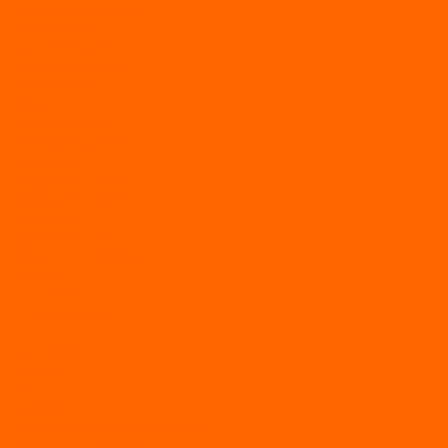
Мото/электро косы
Мотоблоки
Мотоблоки BRAIT
Мотоблоки Habert
Мотопомпы
Пилы
Снегоуборщики
Силовая техника
Генераторы
Генераторы Lifan
Генераторы LONCIN
Двигатели
Двигатели Lifan
Насосные станции
Насосы
Сварочное
Тепловые пушки
О магазине
Новости
Статьи
Отзывы
Политика конфидециальности
Рассрочка и кредит