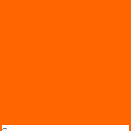
Пилы
Снегоуборщики
Силовая техника
Генераторы
Генераторы Lifan
Генераторы LONCIN
Двигатели
Двигатели Lifan
Насосные станции
Насосы
Сварочное
Тепловые пушки
О магазине
Новости
Статьи
Отзывы
Политика конфидециальности
Рассрочка и кредит
Рассрочка и кредит
Видео
Фото
Контакты