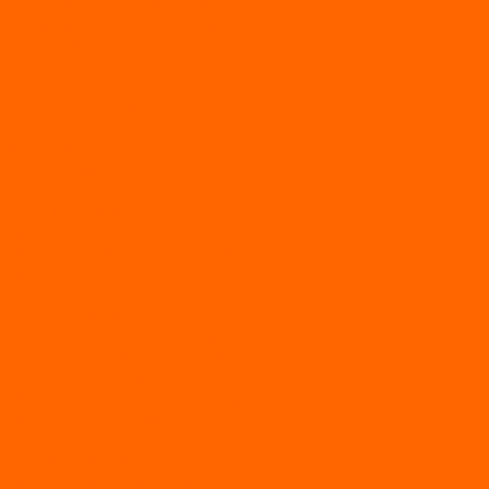
Лодки ПВХ с плоским дном
Лодки ПВХ с фальшбортами
Лодки РИБ
БАДЖЕР
Лодки надувные с жесткой палубой
Лодки с надувным дном
МАРЛИН
ФЛАГМАН
АЭРОЛОДКИ
ВОДОМЕТНЫЕ НАДУВНЫЕ ЛОДКИ
ГРЕБНЫЕ НАДУВНЫЕ ЛОДКИ
ДВУХКОРПУСНЫЕ НАДУВНЫЕ ЛОДКИ
НАДУВНЫЕ МОТОРНЫЕ ЛОДКИ
НАДУВНЫЕ ПВХ КАТАМАРАНЫ
ФРЕГАТ
ГРЕБНЫЕ ЛОДКИ
ЛОДКИ ПВХ НДНД (серии Air, Е)
ЛОДКИ ПВХ НДНД Про (серий: FM, Jet, L/S)
МОТОРНЫЕ ЛОДКИ ПВХ
Принадлежности для лодок фрегат
МОТОБУКСИРОВЩИКИ
Мотобуксировщики ПОМОР
Мотобуксировщики и снегоходы Вепс
Мотобуксировщик Райда