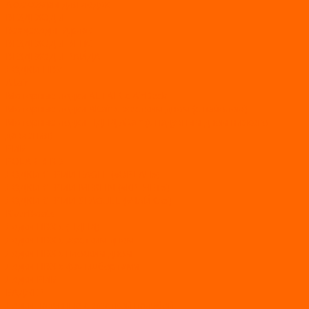
Аксессуары для лодок
ВЕЗДЕХОДЫ
Вездеходы Бурлак
ВЕЗДЕХОДЫ ВЕПС
ВЕЗДЕХОДЫ РАЙДА
ЛОДКИ ПВХ
Altair
Моторные лодки ALTAIR с AirDeck
Моторные лодки Altair с жестким дном (с пайолом)
Моторные лодки НДНД Altair (с надувным дном низкого
давления)
РИБ
POLAR BIRD
ЛОДКИ СЕРИИ EAGLE («ОРЛАН»)
ЛОДКИ СЕРИИ MERLIN («КРЕЧЕТ»)
ЛОДКИ СЕРИИ SEAGULL («ЧАЙКА»)
RiverBoats
Лодки ПВХ с (НДНД)
Лодки ПВХ с жестким дном
Лодки ПВХ с плоским дном
Лодки ПВХ с фальшбортами
Лодки РИБ
БАДЖЕР
Лодки надувные с жесткой палубой