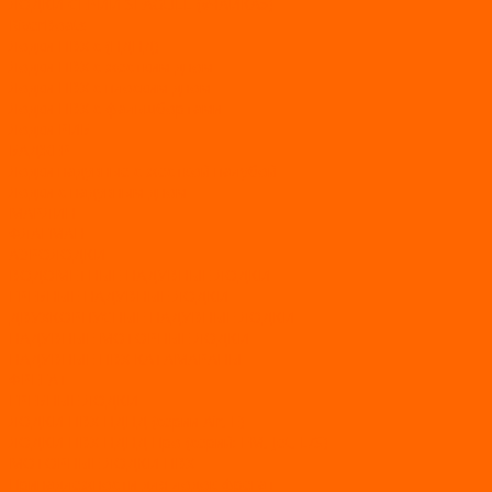
ЛОДКИ СЕРИИ SEAGULL («ЧАЙКА»)
RiverBoats
Лодки ПВХ с (НДНД)
Лодки ПВХ с жестким дном
Лодки ПВХ с плоским дном
Лодки ПВХ с фальшбортами
Лодки РИБ
БАДЖЕР
Лодки надувные с жесткой палубой
Лодки с надувным дном
МАРЛИН
ФЛАГМАН
АЭРОЛОДКИ
ВОДОМЕТНЫЕ НАДУВНЫЕ ЛОДКИ
ГРЕБНЫЕ НАДУВНЫЕ ЛОДКИ
ДВУХКОРПУСНЫЕ НАДУВНЫЕ ЛОДКИ
НАДУВНЫЕ МОТОРНЫЕ ЛОДКИ
НАДУВНЫЕ ПВХ КАТАМАРАНЫ
ФРЕГАТ
ГРЕБНЫЕ ЛОДКИ
ЛОДКИ ПВХ НДНД (серии Air, Е)
ЛОДКИ ПВХ НДНД Про (серий: FM, Jet, L/S)
МОТОРНЫЕ ЛОДКИ ПВХ
Принадлежности для лодок фрегат