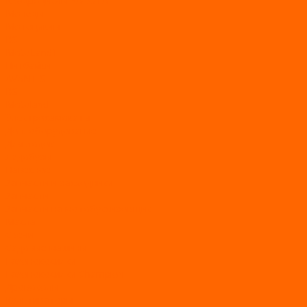
Квадроциклы YACOTA
Мопеды
Мотоциклы
BSE
MotoLand1
Питбайки
AVANTIS
BSE
Motoland
Электросамокаты
Доп. оборудование
Для лодок
Ледобуры
Навесное
Запчасти и расходники
Запчасти
Запчасти на мотобуксировщик
Масла
Свечи
Садовые машины
Газонокосилки
Газонокосилки Champion
Дровоколы
Культиваторы