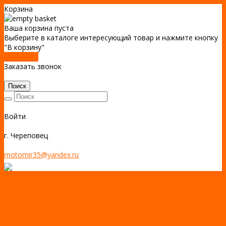
Корзина
Ваша корзина пуста
Выберите в каталоге интересующий товар и нажмите кнопку
"В корзину"
В каталог
Заказать звонок
Поиск
Войти
г. Череповец
motomir35@yandex.ru
Каталог товаров
АКТИВНЫЙ ОТДЫХ
SUP-ДОСКИ
SUP доски для йоги
SUP-доски для серфинга