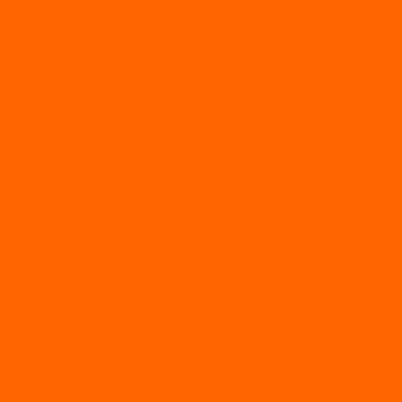
Двухтактные моторы ALLFA
Четырехтактные моторы ALLFA
Hidea
Двухтактные лодочные моторы
Моторы EFI (инжекторные)
Четырехтактные лодочные моторы
PARSUN
2-х тактные лодочные моторы
4-х тактные лодочные моторы
Sea Pro
Болотоходные моторы Sea-Pro 4-х тактные
Двухтактные лодочные моторы SEA-PRO
Четырёхтактные лодочные моторы SEA-PRO
МОТОТЕХНИКА
Квадроциклы
Квадроциклы YACOTA
Мопеды
Мотоциклы
BSE
MotoLand1
Питбайки
AVANTIS
BSE
Motoland