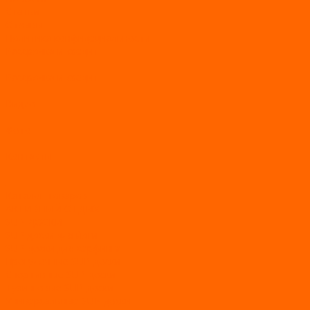
Статьи
Отзывы
Политика конфидециальности
Рассрочка и кредит
Рассрочка и кредит
Видео
Фото
Контакты
...
Каталог товаров
АКТИВНЫЙ ОТДЫХ
SUP-ДОСКИ
SUP доски для йоги
SUP-доски для серфинга
Прогулочные SUP-доски
Спортивные SUP-доски
Туринговые SUP-доски
Универсальные SUP-доски