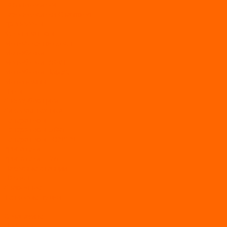
Газонокосилки
Газонокосилки Champion
Дровоколы
Культиваторы
Мото/электро косы
Мотоблоки
Мотоблоки BRAIT
Мотоблоки Habert
Мотопомпы
Пилы
Снегоуборщики
Силовая техника
Генераторы
Генераторы Lifan
Генераторы LONCIN
Двигатели
Двигатели Lifan
Насосные станции
Насосы
Сварочное
Тепловые пушки
О магазине
Новости