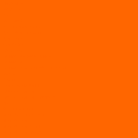
Питбайки
AVANTIS
BSE
Motoland
Электросамокаты
Доп. оборудование
Для лодок
Ледобуры
Навесное
Запчасти и расходники
Запчасти
Запчасти на мотобуксировщик
Масла
Свечи
Садовые машины
Газонокосилки
Газонокосилки Champion
Дровоколы
Культиваторы
Мото/электро косы
Мотоблоки
Мотоблоки BRAIT
Мотоблоки Habert
Мотопомпы