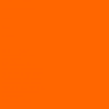
Рассрочка и кредит
Видео
Фото
Контакты
...
Каталог товаров
АКТИВНЫЙ ОТДЫХ
SUP-ДОСКИ
SUP доски для йоги
SUP-доски для серфинга
Прогулочные SUP-доски
Спортивные SUP-доски
Туринговые SUP-доски
Универсальные SUP-доски
Аксессуары для лодок
ВЕЗДЕХОДЫ
Вездеходы Бурлак
ВЕЗДЕХОДЫ ВЕПС