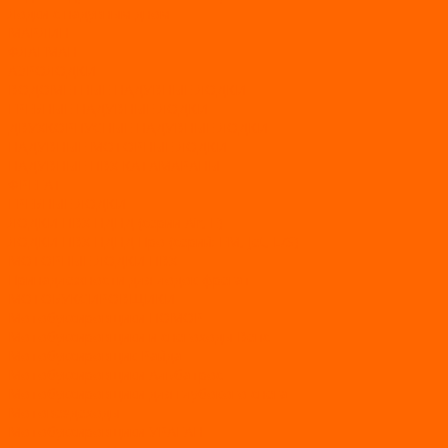
Лодки с надувным дном
МАРЛИН
ФЛАГМАН
АЭРОЛОДКИ
ВОДОМЕТНЫЕ НАДУВНЫЕ ЛОДКИ
ГРЕБНЫЕ НАДУВНЫЕ ЛОДКИ
ДВУХКОРПУСНЫЕ НАДУВНЫЕ ЛОДКИ
НАДУВНЫЕ МОТОРНЫЕ ЛОДКИ
НАДУВНЫЕ ПВХ КАТАМАРАНЫ
ФРЕГАТ
ГРЕБНЫЕ ЛОДКИ
ЛОДКИ ПВХ НДНД (серии Air, Е)
ЛОДКИ ПВХ НДНД Про (серий: FM, Jet, L/S)
МОТОРНЫЕ ЛОДКИ ПВХ
Принадлежности для лодок фрегат
МОТОБУКСИРОВЩИКИ
Мотобуксировщики ПОМОР
Мотобуксировщики и снегоходы Вепс
Мотобуксировщик Райда
Мотобуксировщики Альбатрос
Мотобуксировщики для глубокого снега
Мотовездеходы
Мотобуксировщики УРАГАН