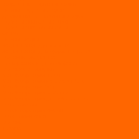
ВОДОМЕТНЫЕ НАДУВНЫЕ ЛОДКИ
ГРЕБНЫЕ НАДУВНЫЕ ЛОДКИ
ДВУХКОРПУСНЫЕ НАДУВНЫЕ ЛОДКИ
НАДУВНЫЕ МОТОРНЫЕ ЛОДКИ
НАДУВНЫЕ ПВХ КАТАМАРАНЫ
ФРЕГАТ
ГРЕБНЫЕ ЛОДКИ
ЛОДКИ ПВХ НДНД (серии Air, Е)
ЛОДКИ ПВХ НДНД Про (серий: FM, Jet, L/S)
МОТОРНЫЕ ЛОДКИ ПВХ
Принадлежности для лодок фрегат
МОТОБУКСИРОВЩИКИ
Мотобуксировщики ПОМОР
Мотобуксировщики и снегоходы Вепс
Мотобуксировщик Райда
Мотобуксировщики Альбатрос
Мотобуксировщики для глубокого снега
Мотовездеходы
Мотобуксировщики УРАГАН
Мототолкачи Ураган
МОТОРЫ
TOYAMA
ALLFA