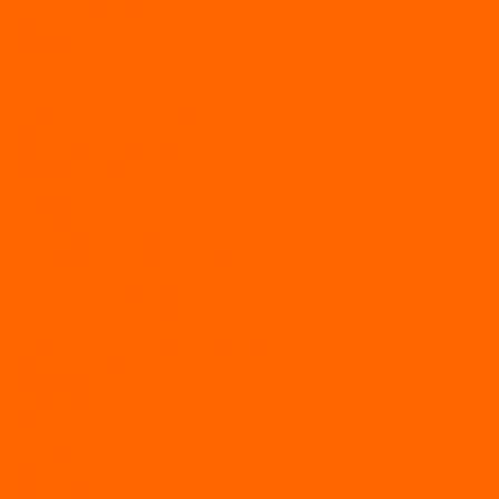
Мототолкачи Ураган
МОТОРЫ
TOYAMA
ALLFA
Двухтактные моторы ALLFA
Четырехтактные моторы ALLFA
Hidea
Двухтактные лодочные моторы
Моторы EFI (инжекторные)
Четырехтактные лодочные моторы
PARSUN
2-х тактные лодочные моторы
4-х тактные лодочные моторы
Sea Pro
Болотоходные моторы Sea-Pro 4-х тактные
Двухтактные лодочные моторы SEA-PRO
Четырёхтактные лодочные моторы SEA-PRO
МОТОТЕХНИКА
Квадроциклы
Квадроциклы YACOTA
Мопеды
Мотоциклы
BSE
MotoLand1