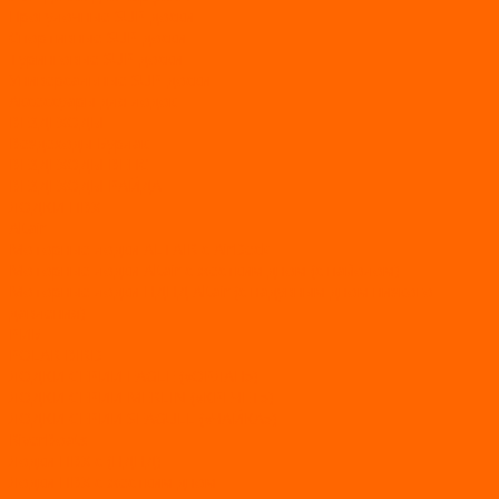
Прогулочные SUP-доски
Спортивные SUP-доски
Туринговые SUP-доски
Универсальные SUP-доски
Аксессуары для лодок
ВЕЗДЕХОДЫ
Вездеходы Бурлак
ВЕЗДЕХОДЫ ВЕПС
ВЕЗДЕХОДЫ РАЙДА
ЛОДКИ ПВХ
Altair
Моторные лодки ALTAIR с AirDeck
Моторные лодки Altair с жестким дном (с пайолом)
Моторные лодки НДНД Altair (с надувным дном низкого
давления)
РИБ
POLAR BIRD
ЛОДКИ СЕРИИ EAGLE («ОРЛАН»)
ЛОДКИ СЕРИИ MERLIN («КРЕЧЕТ»)
ЛОДКИ СЕРИИ SEAGULL («ЧАЙКА»)
RiverBoats
Лодки ПВХ с (НДНД)
Лодки ПВХ с жестким дном