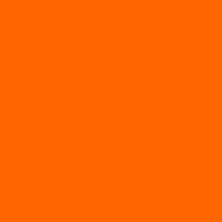
ВЕЗДЕХОДЫ РАЙДА
ЛОДКИ ПВХ
Altair
Моторные лодки ALTAIR с AirDeck
Моторные лодки Altair с жестким дном (с пайолом)
Моторные лодки НДНД Altair (с надувным дном низкого
давления)
РИБ
POLAR BIRD
ЛОДКИ СЕРИИ EAGLE («ОРЛАН»)
ЛОДКИ СЕРИИ MERLIN («КРЕЧЕТ»)
ЛОДКИ СЕРИИ SEAGULL («ЧАЙКА»)
RiverBoats
Лодки ПВХ с (НДНД)
Лодки ПВХ с жестким дном
Лодки ПВХ с плоским дном
Лодки ПВХ с фальшбортами
Лодки РИБ
БАДЖЕР
Лодки надувные с жесткой палубой
Лодки с надувным дном
МАРЛИН
ФЛАГМАН
АЭРОЛОДКИ