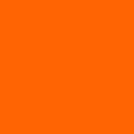
Двухтактные лодочные моторы SEA-PRO
Четырёхтактные лодочные моторы SEA-PRO
МОТОТЕХНИКА
Квадроциклы
Квадроциклы YACOTA
Мопеды
Мотоциклы
BSE
MotoLand1
Питбайки
AVANTIS
BSE
Motoland
Электросамокаты
Доп. оборудование
Для лодок
Ледобуры
Навесное
Запчасти и расходники
Запчасти
Запчасти на мотобуксировщик
Масла
Свечи
Садовые машины