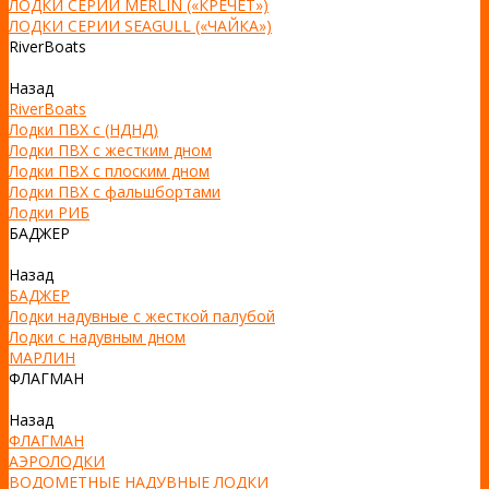
ЛОДКИ СЕРИИ MERLIN («КРЕЧЕТ»)
ЛОДКИ СЕРИИ SEAGULL («ЧАЙКА»)
RiverBoats
Назад
RiverBoats
Лодки ПВХ с (НДНД)
Лодки ПВХ с жестким дном
Лодки ПВХ с плоским дном
Лодки ПВХ с фальшбортами
Лодки РИБ
БАДЖЕР
Назад
БАДЖЕР
Лодки надувные с жесткой палубой
Лодки с надувным дном
МАРЛИН
ФЛАГМАН
Назад
ФЛАГМАН
АЭРОЛОДКИ
ВОДОМЕТНЫЕ НАДУВНЫЕ ЛОДКИ