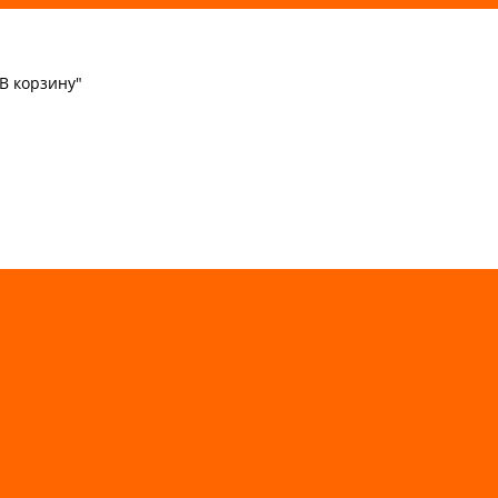
В корзину"