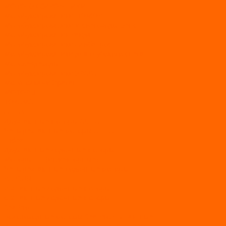
МОТОБУКСИРОВЩИКИ
Мотобуксировщики ПОМОР
Мотобуксировщики и снегоходы Вепс
Мотобуксировщик Райда
Мотобуксировщики Альбатрос
Мотобуксировщики для глубокого снега
Мотовездеходы
Мотобуксировщики УРАГАН
Мототолкачи Ураган
МОТОРЫ
TOYAMA
ALLFA
Двухтактные моторы ALLFA
Четырехтактные моторы ALLFA
Hidea
Двухтактные лодочные моторы
Моторы EFI (инжекторные)
Четырехтактные лодочные моторы
PARSUN
2-х тактные лодочные моторы
4-х тактные лодочные моторы
Sea Pro
Болотоходные моторы Sea-Pro 4-х тактные