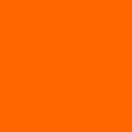
ВЕЗДЕХОДЫ РАЙДА
ЛОДКИ ПВХ
Altair
Моторные лодки ALTAIR с AirDeck
Моторные лодки Altair с жестким дном (с пайолом)
Моторные лодки НДНД Altair (с надувным дном низкого
давления)
РИБ
POLAR BIRD
ЛОДКИ СЕРИИ EAGLE («ОРЛАН»)
ЛОДКИ СЕРИИ MERLIN («КРЕЧЕТ»)
ЛОДКИ СЕРИИ SEAGULL («ЧАЙКА»)
RiverBoats
Лодки ПВХ с (НДНД)
Лодки ПВХ с жестким дном
Лодки ПВХ с плоским дном
Лодки ПВХ с фальшбортами
Лодки РИБ
БАДЖЕР
Лодки надувные с жесткой палубой
Лодки с надувным дном
МАРЛИН
ФЛАГМАН