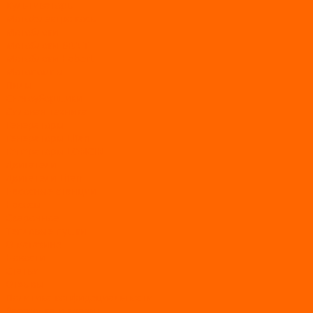
Культиваторы
Мото/электро косы
Мотоблоки
Мотоблоки BRAIT
Мотоблоки Habert
Мотопомпы
Пилы
Снегоуборщики
Силовая техника
Генераторы
Генераторы Lifan
Генераторы LONCIN
Двигатели
Двигатели Lifan
Насосные станции
Насосы
Сварочное
Тепловые пушки
О магазине
Новости
Статьи
Отзывы
Политика конфидециальности
Рассрочка и кредит