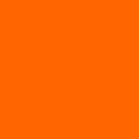
Двухтактные лодочные моторы SEA-PRO
Четырёхтактные лодочные моторы SEA-PRO
МОТОТЕХНИКА
Квадроциклы
Квадроциклы YACOTA
Мопеды
Мотоциклы
BSE
MotoLand1
Питбайки
AVANTIS
BSE
Motoland
Электросамокаты
Доп. оборудование
Для лодок
Ледобуры
Навесное
Запчасти и расходники
Запчасти
Запчасти на мотобуксировщик
Масла
Свечи
Садовые машины