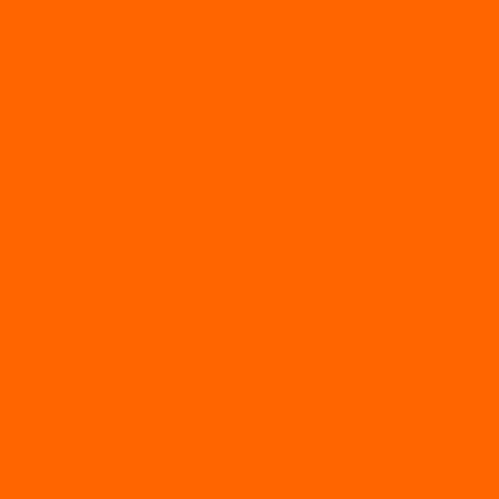
Пилы
Снегоуборщики
Силовая техника
Генераторы
Генераторы Lifan
Генераторы LONCIN
Двигатели
Двигатели Lifan
Насосные станции
Насосы
Сварочное
Тепловые пушки
О магазине
Новости
Статьи
Отзывы
Политика конфидециальности
Рассрочка и кредит
Рассрочка и кредит
Видео
Фото
Контакты
...
Каталог товаров