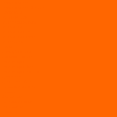
Газонокосилки
Газонокосилки Champion
Дровоколы
Культиваторы
Мото/электро косы
Мотоблоки
Мотоблоки BRAIT
Мотоблоки Habert
Мотопомпы
Пилы
Снегоуборщики
Силовая техника
Генераторы
Генераторы Lifan
Генераторы LONCIN
Двигатели
Двигатели Lifan
Насосные станции
Насосы
Сварочное
Тепловые пушки
О магазине
Новости
Статьи