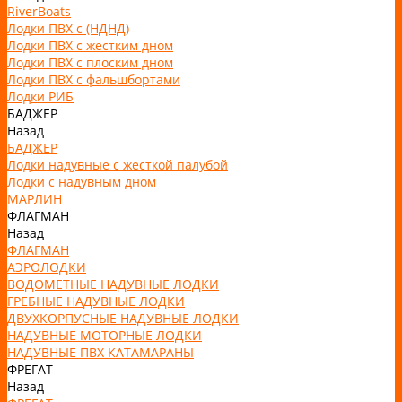
RiverBoats
Лодки ПВХ с (НДНД)
Лодки ПВХ с жестким дном
Лодки ПВХ с плоским дном
Лодки ПВХ с фальшбортами
Лодки РИБ
БАДЖЕР
Назад
БАДЖЕР
Лодки надувные с жесткой палубой
Лодки с надувным дном
МАРЛИН
ФЛАГМАН
Назад
ФЛАГМАН
АЭРОЛОДКИ
ВОДОМЕТНЫЕ НАДУВНЫЕ ЛОДКИ
ГРЕБНЫЕ НАДУВНЫЕ ЛОДКИ
ДВУХКОРПУСНЫЕ НАДУВНЫЕ ЛОДКИ
НАДУВНЫЕ МОТОРНЫЕ ЛОДКИ
НАДУВНЫЕ ПВХ КАТАМАРАНЫ
ФРЕГАТ
Назад