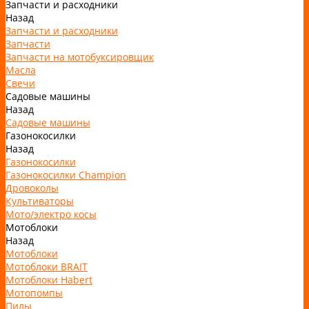
Запчасти и расходники
Назад
Запчасти и расходники
Запчасти
Запчасти на мотобуксировщик
Масла
Свечи
Садовые машины
Назад
Садовые машины
Газонокосилки
Назад
Газонокосилки
Газонокосилки Champion
Дровоколы
Культиваторы
Мото/электро косы
Мотоблоки
Назад
Мотоблоки
Мотоблоки BRAIT
Мотоблоки Habert
Мотопомпы
Пилы