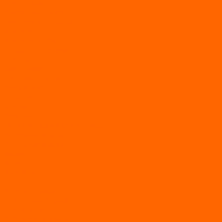
Генераторы
Генераторы Lifan
Генераторы LONCIN
Двигатели
Двигатели Lifan
Насосные станции
Насосы
Сварочное
Тепловые пушки
О магазине
Новости
Статьи
Отзывы
Политика конфидециальности
Рассрочка и кредит
Рассрочка и кредит
Видео
Фото
Контакты
...
Каталог товаров
АКТИВНЫЙ ОТДЫХ
SUP-ДОСКИ
SUP доски для йоги