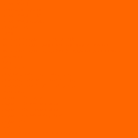
ВЕЗДЕХОДЫ
Вездеходы Бурлак
ВЕЗДЕХОДЫ ВЕПС
ВЕЗДЕХОДЫ РАЙДА
ЛОДКИ ПВХ
Altair
Моторные лодки ALTAIR с AirDeck
Моторные лодки Altair с жестким дном (с пайолом)
Моторные лодки НДНД Altair (с надувным дном низкого
давления)
РИБ
POLAR BIRD
ЛОДКИ СЕРИИ EAGLE («ОРЛАН»)
ЛОДКИ СЕРИИ MERLIN («КРЕЧЕТ»)
ЛОДКИ СЕРИИ SEAGULL («ЧАЙКА»)
RiverBoats
Лодки ПВХ с (НДНД)
Лодки ПВХ с жестким дном
Лодки ПВХ с плоским дном
Лодки ПВХ с фальшбортами
Лодки РИБ
БАДЖЕР
Лодки надувные с жесткой палубой