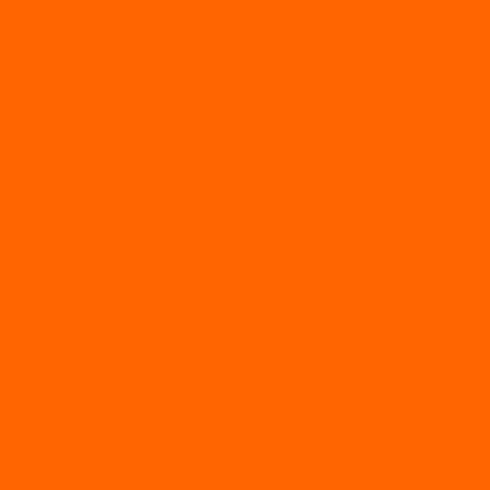
МОТОРЫ
TOYAMA
ALLFA
Двухтактные моторы ALLFA
Четырехтактные моторы ALLFA
Hidea
Двухтактные лодочные моторы
Моторы EFI (инжекторные)
Четырехтактные лодочные моторы
PARSUN
2-х тактные лодочные моторы
4-х тактные лодочные моторы
Sea Pro
Болотоходные моторы Sea-Pro 4-х тактные
Двухтактные лодочные моторы SEA-PRO
Четырёхтактные лодочные моторы SEA-PRO
МОТОТЕХНИКА
Квадроциклы
Квадроциклы YACOTA
Мопеды
Мотоциклы
BSE
MotoLand1
Питбайки