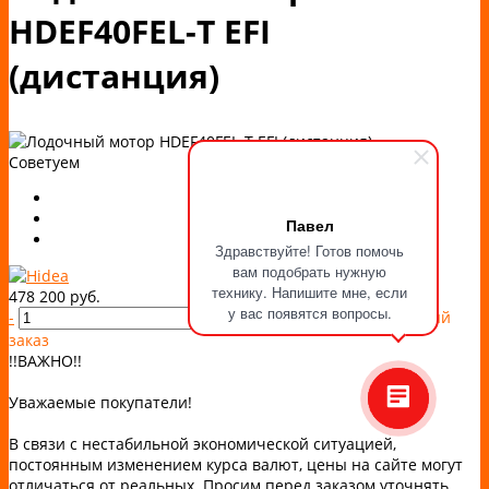
HDEF40FEL-T EFI
(дистанция)
Советуем
Павел
Здравствуйте! Готов помочь
вам подобрать нужную
технику. Напишите мне, если
478 200 руб.
у вас появятся вопросы.
-
+
Купить
Добавлено
Быстрый
заказ
!!ВАЖНО!!
Уважаемые покупатели!
В связи с нестабильной экономической ситуацией,
постоянным изменением курса валют, цены на сайте могут
отличаться от реальных. Просим перед заказом уточнять