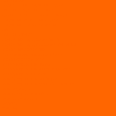
АЭРОЛОДКИ
ВОДОМЕТНЫЕ НАДУВНЫЕ ЛОДКИ
ГРЕБНЫЕ НАДУВНЫЕ ЛОДКИ
ДВУХКОРПУСНЫЕ НАДУВНЫЕ ЛОДКИ
НАДУВНЫЕ МОТОРНЫЕ ЛОДКИ
НАДУВНЫЕ ПВХ КАТАМАРАНЫ
ФРЕГАТ
ГРЕБНЫЕ ЛОДКИ
ЛОДКИ ПВХ НДНД (серии Air, Е)
ЛОДКИ ПВХ НДНД Про (серий: FM, Jet, L/S)
МОТОРНЫЕ ЛОДКИ ПВХ
Принадлежности для лодок фрегат
МОТОБУКСИРОВЩИКИ
Мотобуксировщики ПОМОР
Мотобуксировщики и снегоходы Вепс
Мотобуксировщик Райда
Мотобуксировщики Альбатрос
Мотобуксировщики для глубокого снега
Мотовездеходы
Мотобуксировщики УРАГАН
Мототолкачи Ураган
МОТОРЫ
TOYAMA
ALLFA