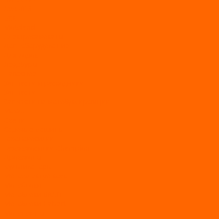
AVANTIS
BSE
Motoland
Электросамокаты
Доп. оборудование
Для лодок
Ледобуры
Навесное
Запчасти и расходники
Запчасти
Запчасти на мотобуксировщик
Масла
Свечи
Садовые машины
Газонокосилки
Газонокосилки Champion
Дровоколы
Культиваторы
Мото/электро косы
Мотоблоки
Мотоблоки BRAIT
Мотоблоки Habert
Мотопомпы