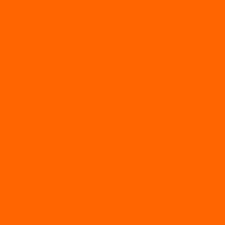
Мотобуксировщик Райда
Мотобуксировщики Альбатрос
Мотобуксировщики для глубокого снега
Мотовездеходы
Мотобуксировщики УРАГАН
Мототолкачи Ураган
МОТОРЫ
TOYAMA
ALLFA
Двухтактные моторы ALLFA
Четырехтактные моторы ALLFA
Hidea
Двухтактные лодочные моторы
Моторы EFI (инжекторные)
Четырехтактные лодочные моторы
PARSUN
2-х тактные лодочные моторы
4-х тактные лодочные моторы
Sea Pro
Болотоходные моторы Sea-Pro 4-х тактные
Двухтактные лодочные моторы SEA-PRO
Четырёхтактные лодочные моторы SEA-PRO
МОТОТЕХНИКА
Квадроциклы