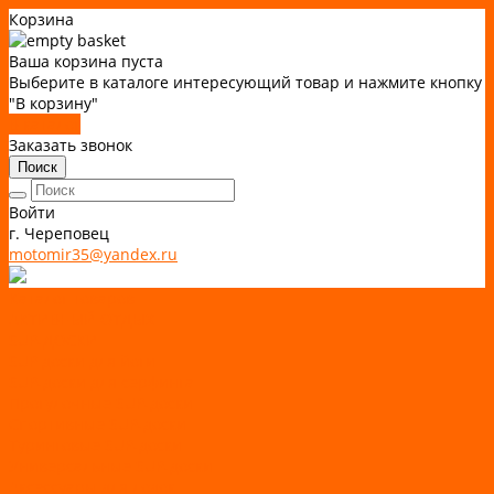
Корзина
Ваша корзина пуста
Выберите в каталоге интересующий товар и нажмите кнопку
"В корзину"
В каталог
Заказать звонок
Поиск
Войти
г. Череповец
motomir35@yandex.ru
Каталог товаров
АКТИВНЫЙ ОТДЫХ
SUP-ДОСКИ
SUP доски для йоги
SUP-доски для серфинга
Прогулочные SUP-доски
Спортивные SUP-доски
Туринговые SUP-доски
Универсальные SUP-доски
Аксессуары для лодок