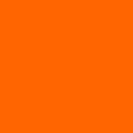
ЛОДКИ СЕРИИ SEAGULL («ЧАЙКА»)
RiverBoats
Лодки ПВХ с (НДНД)
Лодки ПВХ с жестким дном
Лодки ПВХ с плоским дном
Лодки ПВХ с фальшбортами
Лодки РИБ
БАДЖЕР
Лодки надувные с жесткой палубой
Лодки с надувным дном
МАРЛИН
ФЛАГМАН
АЭРОЛОДКИ
ВОДОМЕТНЫЕ НАДУВНЫЕ ЛОДКИ
ГРЕБНЫЕ НАДУВНЫЕ ЛОДКИ
ДВУХКОРПУСНЫЕ НАДУВНЫЕ ЛОДКИ
НАДУВНЫЕ МОТОРНЫЕ ЛОДКИ
НАДУВНЫЕ ПВХ КАТАМАРАНЫ
ФРЕГАТ
ГРЕБНЫЕ ЛОДКИ
ЛОДКИ ПВХ НДНД (серии Air, Е)
ЛОДКИ ПВХ НДНД Про (серий: FM, Jet, L/S)
МОТОРНЫЕ ЛОДКИ ПВХ
Принадлежности для лодок фрегат