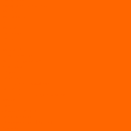
Квадроциклы YACOTA
Мопеды
Мотоциклы
BSE
MotoLand1
Питбайки
AVANTIS
BSE
Motoland
Электросамокаты
Доп. оборудование
Для лодок
Ледобуры
Навесное
Запчасти и расходники
Запчасти
Запчасти на мотобуксировщик
Масла
Свечи
Садовые машины
Газонокосилки
Газонокосилки Champion
Дровоколы