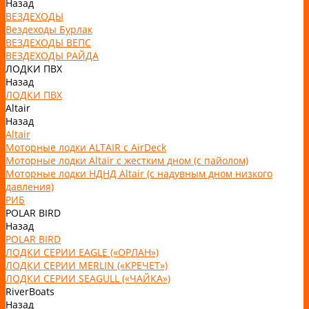
Назад
ВЕЗДЕХОДЫ
Вездеходы Бурлак
ВЕЗДЕХОДЫ ВЕПС
ВЕЗДЕХОДЫ РАЙДА
ЛОДКИ ПВХ
Назад
ЛОДКИ ПВХ
Altair
Назад
Altair
Моторные лодки ALTAIR с AirDeck
Моторные лодки Altair с жестким дном (с пайолом)
Моторные лодки НДНД Altair (с надувным дном низкого
давления)
РИБ
POLAR BIRD
Назад
POLAR BIRD
ЛОДКИ СЕРИИ EAGLE («ОРЛАН»)
ЛОДКИ СЕРИИ MERLIN («КРЕЧЕТ»)
ЛОДКИ СЕРИИ SEAGULL («ЧАЙКА»)
RiverBoats
Назад