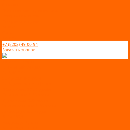
Отзывы
Политика конфидециальности
Рассрочка и кредит
Рассрочка и кредит
Видео
Фото
Контакты
+7 (8202) 49-00-94
Заказать звонок
Каталог товаров
АКТИВНЫЙ ОТДЫХ
SUP-ДОСКИ
SUP доски для йоги
SUP-доски для серфинга
Прогулочные SUP-доски
Спортивные SUP-доски
Туринговые SUP-доски
Универсальные SUP-доски
Аксессуары для лодок
ВЕЗДЕХОДЫ
Вездеходы Бурлак
ВЕЗДЕХОДЫ ВЕПС