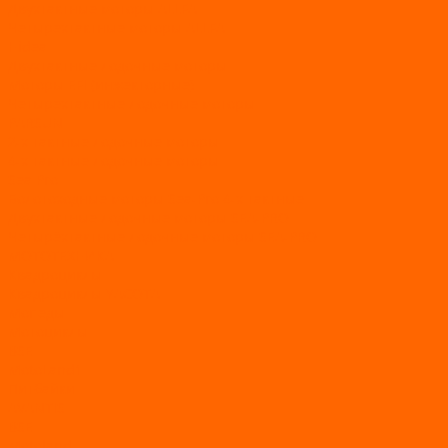
Двухтактные моторы ALLFA
Четырехтактные моторы ALLFA
Hidea
Двухтактные лодочные моторы
Моторы EFI (инжекторные)
Четырехтактные лодочные моторы
PARSUN
2-х тактные лодочные моторы
4-х тактные лодочные моторы
Sea Pro
Болотоходные моторы Sea-Pro 4-х тактные
Двухтактные лодочные моторы SEA-PRO
Четырёхтактные лодочные моторы SEA-PRO
МОТОТЕХНИКА
Квадроциклы
Квадроциклы YACOTA
Мопеды
Мотоциклы
BSE
MotoLand1
Питбайки
AVANTIS
BSE
Motoland