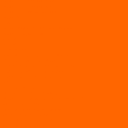
Лодки ПВХ с жестким дном
Лодки ПВХ с плоским дном
Лодки ПВХ с фальшбортами
Лодки РИБ
БАДЖЕР
Лодки надувные с жесткой палубой
Лодки с надувным дном
МАРЛИН
ФЛАГМАН
АЭРОЛОДКИ
ВОДОМЕТНЫЕ НАДУВНЫЕ ЛОДКИ
ГРЕБНЫЕ НАДУВНЫЕ ЛОДКИ
ДВУХКОРПУСНЫЕ НАДУВНЫЕ ЛОДКИ
НАДУВНЫЕ МОТОРНЫЕ ЛОДКИ
НАДУВНЫЕ ПВХ КАТАМАРАНЫ
ФРЕГАТ
ГРЕБНЫЕ ЛОДКИ
ЛОДКИ ПВХ НДНД (серии Air, Е)
ЛОДКИ ПВХ НДНД Про (серий: FM, Jet, L/S)
МОТОРНЫЕ ЛОДКИ ПВХ
Принадлежности для лодок фрегат
МОТОБУКСИРОВЩИКИ
Мотобуксировщики ПОМОР
Мотобуксировщики и снегоходы Вепс