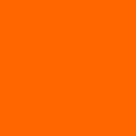
SUP-доски для серфинга
Прогулочные SUP-доски
Спортивные SUP-доски
Туринговые SUP-доски
Универсальные SUP-доски
Аксессуары для лодок
ВЕЗДЕХОДЫ
Вездеходы Бурлак
ВЕЗДЕХОДЫ ВЕПС
ВЕЗДЕХОДЫ РАЙДА
ЛОДКИ ПВХ
Altair
Моторные лодки ALTAIR с AirDeck
Моторные лодки Altair с жестким дном (с пайолом)
Моторные лодки НДНД Altair (с надувным дном низкого
давления)
РИБ
POLAR BIRD
ЛОДКИ СЕРИИ EAGLE («ОРЛАН»)
ЛОДКИ СЕРИИ MERLIN («КРЕЧЕТ»)
ЛОДКИ СЕРИИ SEAGULL («ЧАЙКА»)
RiverBoats
Лодки ПВХ с (НДНД)