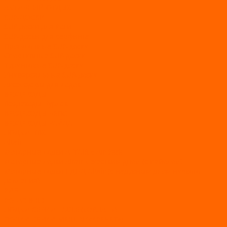
АКТИВНЫЙ ОТДЫХ
SUP-ДОСКИ
SUP доски для йоги
SUP-доски для серфинга
Прогулочные SUP-доски
Спортивные SUP-доски
Туринговые SUP-доски
Универсальные SUP-доски
Аксессуары для лодок
ВЕЗДЕХОДЫ
Вездеходы Бурлак
ВЕЗДЕХОДЫ ВЕПС
ВЕЗДЕХОДЫ РАЙДА
ЛОДКИ ПВХ
Altair
Моторные лодки ALTAIR с AirDeck
Моторные лодки Altair с жестким дном (с пайолом)
Моторные лодки НДНД Altair (с надувным дном низкого
давления)
РИБ
POLAR BIRD
ЛОДКИ СЕРИИ EAGLE («ОРЛАН»)
ЛОДКИ СЕРИИ MERLIN («КРЕЧЕТ»)