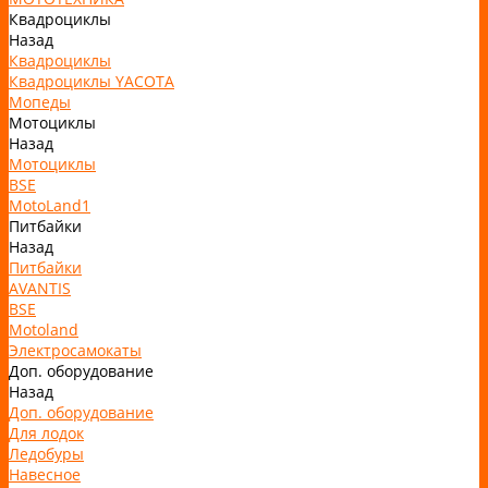
Квадроциклы
Назад
Квадроциклы
Квадроциклы YACOTA
Мопеды
Мотоциклы
Назад
Мотоциклы
BSE
MotoLand1
Питбайки
Назад
Питбайки
AVANTIS
BSE
Motoland
Электросамокаты
Доп. оборудование
Назад
Доп. оборудование
Для лодок
Ледобуры
Навесное