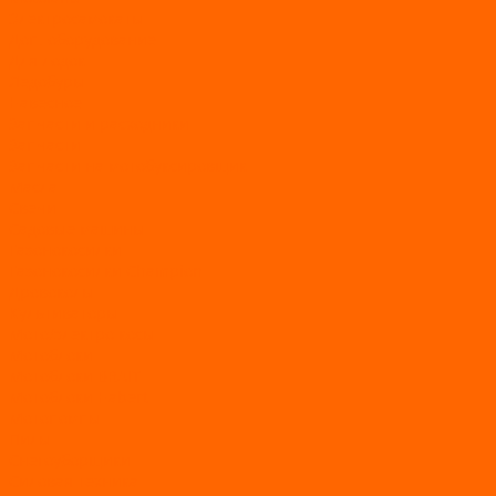
Электросамокаты
Доп. оборудование
Для лодок
Ледобуры
Навесное
Запчасти и расходники
Запчасти
Запчасти на мотобуксировщик
Масла
Свечи
Садовые машины
Газонокосилки
Газонокосилки Champion
Дровоколы
Культиваторы
Мото/электро косы
Мотоблоки
Мотоблоки BRAIT
Мотоблоки Habert
Мотопомпы
Пилы
Снегоуборщики
Силовая техника