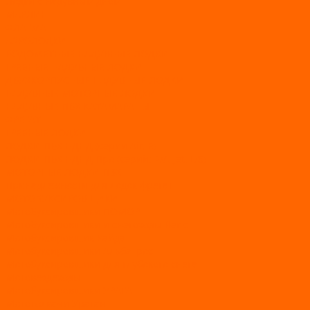
Лодки с надувным дном
МАРЛИН
ФЛАГМАН
АЭРОЛОДКИ
ВОДОМЕТНЫЕ НАДУВНЫЕ ЛОДКИ
ГРЕБНЫЕ НАДУВНЫЕ ЛОДКИ
ДВУХКОРПУСНЫЕ НАДУВНЫЕ ЛОДКИ
НАДУВНЫЕ МОТОРНЫЕ ЛОДКИ
НАДУВНЫЕ ПВХ КАТАМАРАНЫ
ФРЕГАТ
ГРЕБНЫЕ ЛОДКИ
ЛОДКИ ПВХ НДНД (серии Air, Е)
ЛОДКИ ПВХ НДНД Про (серий: FM, Jet, L/S)
МОТОРНЫЕ ЛОДКИ ПВХ
Принадлежности для лодок фрегат
МОТОБУКСИРОВЩИКИ
Мотобуксировщики ПОМОР
Мотобуксировщики и снегоходы Вепс
Мотобуксировщик Райда
Мотобуксировщики Альбатрос
Мотобуксировщики для глубокого снега
Мотовездеходы
Мотобуксировщики УРАГАН
Мототолкачи Ураган