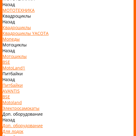
Назад
МОТОТЕХНИКА
Квадроциклы
Назад
Квадроциклы
Квадроциклы YACOTA
Мопеды
Мотоциклы
Назад
Мотоциклы
BSE
MotoLand1
Питбайки
Назад
Питбайки
AVANTIS
BSE
Motoland
Электросамокаты
Доп. оборудование
Назад
Доп. оборудование
Для лодок