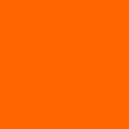
SUP-ДОСКИ
SUP доски для йоги
SUP-доски для серфинга
Прогулочные SUP-доски
Спортивные SUP-доски
Туринговые SUP-доски
Универсальные SUP-доски
Аксессуары для лодок
ВЕЗДЕХОДЫ
Вездеходы Бурлак
ВЕЗДЕХОДЫ ВЕПС
ВЕЗДЕХОДЫ РАЙДА
ЛОДКИ ПВХ
Altair
Моторные лодки ALTAIR с AirDeck
Моторные лодки Altair с жестким дном (с пайолом)
Моторные лодки НДНД Altair (с надувным дном низкого
давления)
РИБ
POLAR BIRD
ЛОДКИ СЕРИИ EAGLE («ОРЛАН»)
ЛОДКИ СЕРИИ MERLIN («КРЕЧЕТ»)
ЛОДКИ СЕРИИ SEAGULL («ЧАЙКА»)
RiverBoats