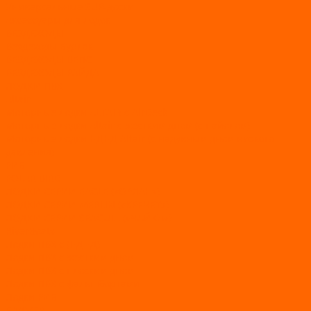
Универсальные SUP-доски
Аксессуары для лодок
ВЕЗДЕХОДЫ
Вездеходы Бурлак
ВЕЗДЕХОДЫ ВЕПС
ВЕЗДЕХОДЫ РАЙДА
ЛОДКИ ПВХ
Altair
Моторные лодки ALTAIR с AirDeck
Моторные лодки Altair с жестким дном (с пайолом)
Моторные лодки НДНД Altair (с надувным дном низкого
давления)
РИБ
POLAR BIRD
ЛОДКИ СЕРИИ EAGLE («ОРЛАН»)
ЛОДКИ СЕРИИ MERLIN («КРЕЧЕТ»)
ЛОДКИ СЕРИИ SEAGULL («ЧАЙКА»)
RiverBoats
Лодки ПВХ с (НДНД)
Лодки ПВХ с жестким дном
Лодки ПВХ с плоским дном
Лодки ПВХ с фальшбортами
Лодки РИБ
БАДЖЕР