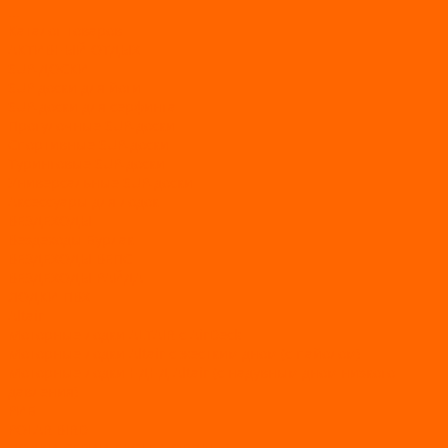
...
Каталог товаров
АКТИВНЫЙ ОТДЫХ
SUP-ДОСКИ
SUP доски для йоги
SUP-доски для серфинга
Прогулочные SUP-доски
Спортивные SUP-доски
Туринговые SUP-доски
Универсальные SUP-доски
Аксессуары для лодок
ВЕЗДЕХОДЫ
Вездеходы Бурлак
ВЕЗДЕХОДЫ ВЕПС
ВЕЗДЕХОДЫ РАЙДА
ЛОДКИ ПВХ
Altair
Моторные лодки ALTAIR с AirDeck
Моторные лодки Altair с жестким дном (с пайолом)
Моторные лодки НДНД Altair (с надувным дном низкого
давления)
РИБ
POLAR BIRD