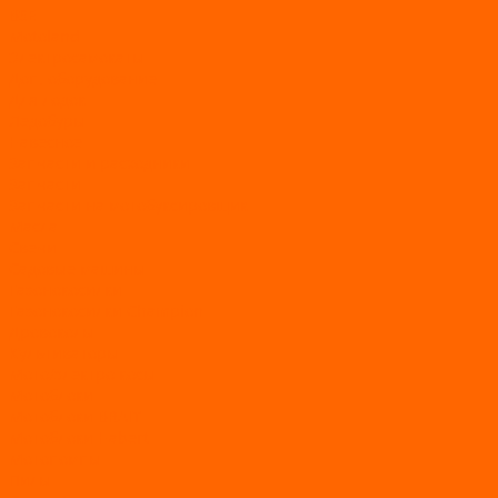
BSE
Motoland
Электросамокаты
Доп. оборудование
Для лодок
Ледобуры
Навесное
Запчасти и расходники
Запчасти
Запчасти на мотобуксировщик
Масла
Свечи
Садовые машины
Газонокосилки
Газонокосилки Champion
Дровоколы
Культиваторы
Мото/электро косы
Мотоблоки
Мотоблоки BRAIT
Мотоблоки Habert
Мотопомпы
Пилы