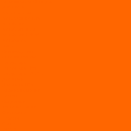
Газонокосилки Champion
Дровоколы
Культиваторы
Мото/электро косы
Мотоблоки
Мотоблоки BRAIT
Мотоблоки Habert
Мотопомпы
Пилы
Снегоуборщики
Силовая техника
Генераторы
Генераторы Lifan
Генераторы LONCIN
Двигатели
Двигатели Lifan
Насосные станции
Насосы
Сварочное
Тепловые пушки
О магазине
Новости
Статьи
Отзывы