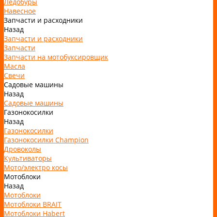
Ледобуры
Навесное
Запчасти и расходники
Назад
Запчасти и расходники
Запчасти
Запчасти на мотобуксировщик
Масла
Свечи
Садовые машины
Назад
Садовые машины
Газонокосилки
Назад
Газонокосилки
Газонокосилки Champion
Дровоколы
Культиваторы
Мото/электро косы
Мотоблоки
Назад
Мотоблоки
Мотоблоки BRAIT
Мотоблоки Habert