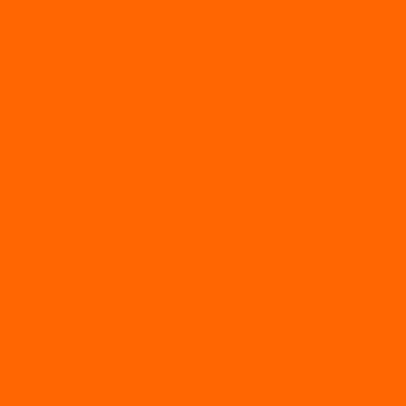
ФЛАГМАН
АЭРОЛОДКИ
ВОДОМЕТНЫЕ НАДУВНЫЕ ЛОДКИ
ГРЕБНЫЕ НАДУВНЫЕ ЛОДКИ
ДВУХКОРПУСНЫЕ НАДУВНЫЕ ЛОДКИ
НАДУВНЫЕ МОТОРНЫЕ ЛОДКИ
НАДУВНЫЕ ПВХ КАТАМАРАНЫ
ФРЕГАТ
ГРЕБНЫЕ ЛОДКИ
ЛОДКИ ПВХ НДНД (серии Air, Е)
ЛОДКИ ПВХ НДНД Про (серий: FM, Jet, L/S)
МОТОРНЫЕ ЛОДКИ ПВХ
Принадлежности для лодок фрегат
МОТОБУКСИРОВЩИКИ
Мотобуксировщики ПОМОР
Мотобуксировщики и снегоходы Вепс
Мотобуксировщик Райда
Мотобуксировщики Альбатрос
Мотобуксировщики для глубокого снега
Мотовездеходы
Мотобуксировщики УРАГАН
Мототолкачи Ураган
МОТОРЫ