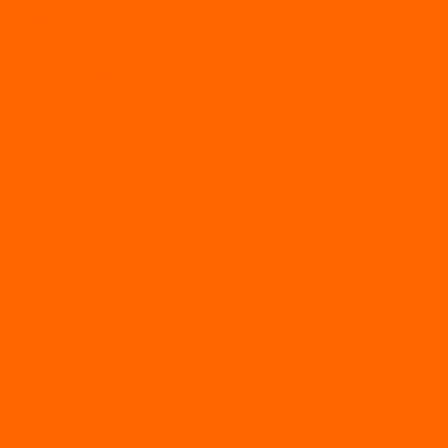
Лодки ПВХ с (НДНД)
Лодки ПВХ с жестким дном
Лодки ПВХ с плоским дном
Лодки ПВХ с фальшбортами
Лодки РИБ
БАДЖЕР
Лодки надувные с жесткой палубой
Лодки с надувным дном
МАРЛИН
ФЛАГМАН
АЭРОЛОДКИ
ВОДОМЕТНЫЕ НАДУВНЫЕ ЛОДКИ
ГРЕБНЫЕ НАДУВНЫЕ ЛОДКИ
ДВУХКОРПУСНЫЕ НАДУВНЫЕ ЛОДКИ
НАДУВНЫЕ МОТОРНЫЕ ЛОДКИ
НАДУВНЫЕ ПВХ КАТАМАРАНЫ
ФРЕГАТ
ГРЕБНЫЕ ЛОДКИ
ЛОДКИ ПВХ НДНД (серии Air, Е)
ЛОДКИ ПВХ НДНД Про (серий: FM, Jet, L/S)
МОТОРНЫЕ ЛОДКИ ПВХ
Принадлежности для лодок фрегат
МОТОБУКСИРОВЩИКИ