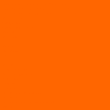
Болотоходные моторы Sea-Pro 4-х тактные
Двухтактные лодочные моторы SEA-PRO
Четырёхтактные лодочные моторы SEA-PRO
МОТОТЕХНИКА
Квадроциклы
Квадроциклы YACOTA
Мопеды
Мотоциклы
BSE
MotoLand1
Питбайки
AVANTIS
BSE
Motoland
Электросамокаты
Доп. оборудование
Для лодок
Ледобуры
Навесное
Запчасти и расходники
Запчасти
Запчасти на мотобуксировщик
Масла