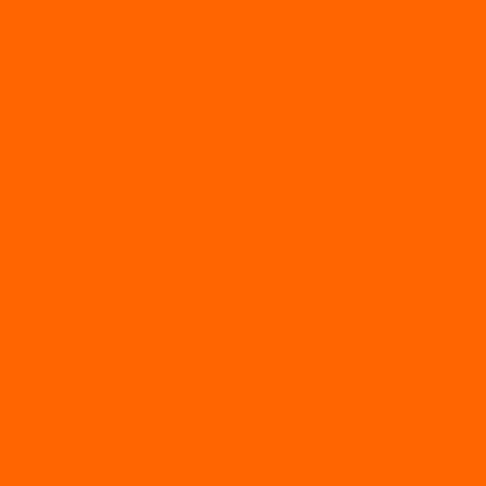
MotoLand1
Питбайки
AVANTIS
BSE
Motoland
Электросамокаты
Доп. оборудование
Для лодок
Ледобуры
Навесное
Запчасти и расходники
Запчасти
Запчасти на мотобуксировщик
Масла
Свечи
Садовые машины
Газонокосилки
Газонокосилки Champion
Дровоколы
Культиваторы
Мото/электро косы
Мотоблоки
Мотоблоки BRAIT