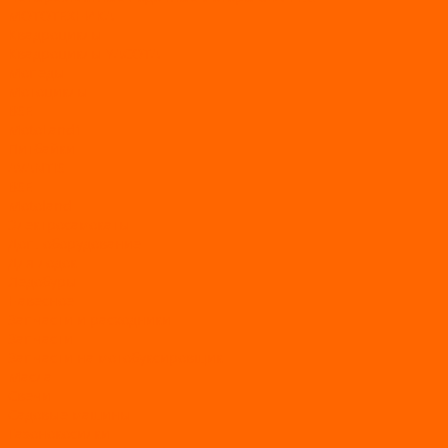
МОТОТЕХНИКА
Квадроциклы
Квадроциклы YACOTA
Мопеды
Мотоциклы
BSE
MotoLand1
Питбайки
AVANTIS
BSE
Motoland
Электросамокаты
Доп. оборудование
Для лодок
Ледобуры
Навесное
Запчасти и расходники
Запчасти
Запчасти на мотобуксировщик
Масла
Свечи
Садовые машины
Газонокосилки