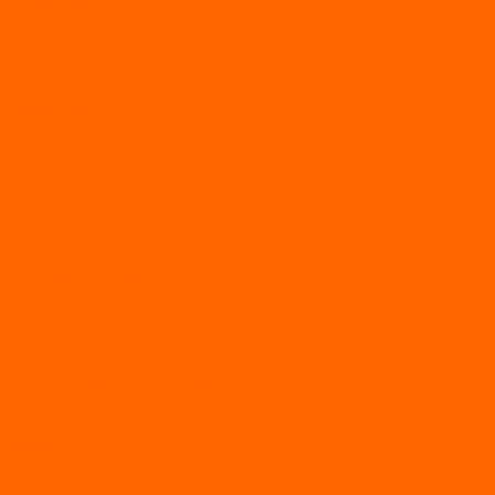
Мотоблоки Habert
Мотопомпы
Пилы
Снегоуборщики
Силовая техника
Генераторы
Генераторы Lifan
Генераторы LONCIN
Двигатели
Двигатели Lifan
Насосные станции
Насосы
Сварочное
Тепловые пушки
О магазине
Новости
Статьи
Отзывы
Политика конфидециальности
Рассрочка и кредит
Рассрочка и кредит
Видео
Фото
Контакты