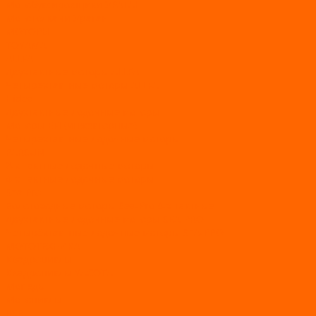
Мотобуксировщики УРАГАН
Мототолкачи Ураган
МОТОРЫ
TOYAMA
ALLFA
Двухтактные моторы ALLFA
Четырехтактные моторы ALLFA
Hidea
Двухтактные лодочные моторы
Моторы EFI (инжекторные)
Четырехтактные лодочные моторы
PARSUN
2-х тактные лодочные моторы
4-х тактные лодочные моторы
Sea Pro
Болотоходные моторы Sea-Pro 4-х тактные
Двухтактные лодочные моторы SEA-PRO
Четырёхтактные лодочные моторы SEA-PRO
МОТОТЕХНИКА
Квадроциклы
Квадроциклы YACOTA
Мопеды
Мотоциклы
BSE