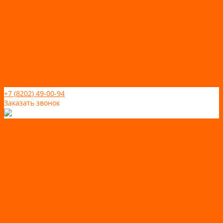
Новости
Статьи
Отзывы
Политика конфидециальности
Рассрочка и кредит
Рассрочка и кредит
Видео
Фото
Контакты
+7 (8202) 49-00-94
Заказать звонок
Каталог товаров
АКТИВНЫЙ ОТДЫХ
SUP-ДОСКИ
SUP доски для йоги
SUP-доски для серфинга
Прогулочные SUP-доски
Спортивные SUP-доски
Туринговые SUP-доски
Универсальные SUP-доски
Аксессуары для лодок
ВЕЗДЕХОДЫ