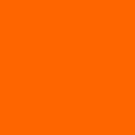
Мотобуксировщики ПОМОР
Мотобуксировщики и снегоходы Вепс
Мотобуксировщик Райда
Мотобуксировщики Альбатрос
Мотобуксировщики для глубокого снега
Мотовездеходы
Мотобуксировщики УРАГАН
Мототолкачи Ураган
МОТОРЫ
TOYAMA
ALLFA
Двухтактные моторы ALLFA
Четырехтактные моторы ALLFA
Hidea
Двухтактные лодочные моторы
Моторы EFI (инжекторные)
Четырехтактные лодочные моторы
PARSUN
2-х тактные лодочные моторы
4-х тактные лодочные моторы
Sea Pro
Болотоходные моторы Sea-Pro 4-х тактные
Двухтактные лодочные моторы SEA-PRO
Четырёхтактные лодочные моторы SEA-PRO