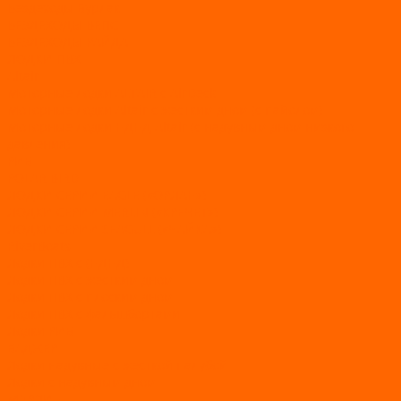
Вездеходы Бурлак
ВЕЗДЕХОДЫ ВЕПС
ВЕЗДЕХОДЫ РАЙДА
ЛОДКИ ПВХ
Altair
Моторные лодки ALTAIR с AirDeck
Моторные лодки Altair с жестким дном (с пайолом)
Моторные лодки НДНД Altair (с надувным дном низкого
давления)
РИБ
POLAR BIRD
ЛОДКИ СЕРИИ EAGLE («ОРЛАН»)
ЛОДКИ СЕРИИ MERLIN («КРЕЧЕТ»)
ЛОДКИ СЕРИИ SEAGULL («ЧАЙКА»)
RiverBoats
Лодки ПВХ с (НДНД)
Лодки ПВХ с жестким дном
Лодки ПВХ с плоским дном
Лодки ПВХ с фальшбортами
Лодки РИБ
БАДЖЕР
Лодки надувные с жесткой палубой
Лодки с надувным дном
МАРЛИН