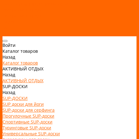
Политика конфидециальности
Рассрочка и кредит
Рассрочка и кредит
Видео
Фото
Контакты
Войти
Каталог товаров
Назад
Каталог товаров
АКТИВНЫЙ ОТДЫХ
Назад
АКТИВНЫЙ ОТДЫХ
SUP-ДОСКИ
Назад
SUP-ДОСКИ
SUP доски для йоги
SUP-доски для серфинга
Прогулочные SUP-доски
Спортивные SUP-доски
Туринговые SUP-доски
Универсальные SUP-доски