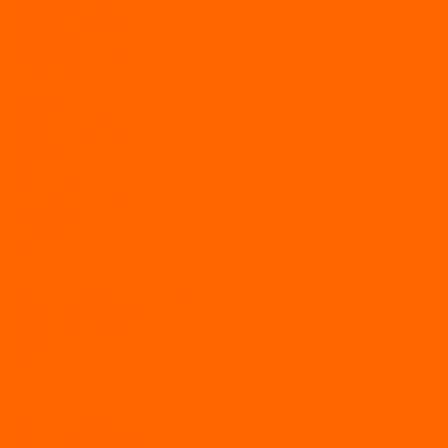
Снегоуборщики
Силовая техника
Генераторы
Генераторы Lifan
Генераторы LONCIN
Двигатели
Двигатели Lifan
Насосные станции
Насосы
Сварочное
Тепловые пушки
О магазине
Новости
Статьи
Отзывы
Политика конфидециальности
Рассрочка и кредит
Рассрочка и кредит
Видео
Фото
Контакты
...
Каталог товаров
АКТИВНЫЙ ОТДЫХ