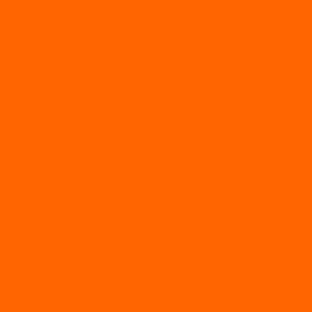
Лодки надувные с жесткой палубой
Лодки с надувным дном
МАРЛИН
ФЛАГМАН
АЭРОЛОДКИ
ВОДОМЕТНЫЕ НАДУВНЫЕ ЛОДКИ
ГРЕБНЫЕ НАДУВНЫЕ ЛОДКИ
ДВУХКОРПУСНЫЕ НАДУВНЫЕ ЛОДКИ
НАДУВНЫЕ МОТОРНЫЕ ЛОДКИ
НАДУВНЫЕ ПВХ КАТАМАРАНЫ
ФРЕГАТ
ГРЕБНЫЕ ЛОДКИ
ЛОДКИ ПВХ НДНД (серии Air, Е)
ЛОДКИ ПВХ НДНД Про (серий: FM, Jet, L/S)
МОТОРНЫЕ ЛОДКИ ПВХ
Принадлежности для лодок фрегат
МОТОБУКСИРОВЩИКИ
Мотобуксировщики ПОМОР
Мотобуксировщики и снегоходы Вепс
Мотобуксировщик Райда
Мотобуксировщики Альбатрос
Мотобуксировщики для глубокого снега
Мотовездеходы