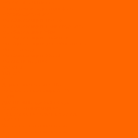
МОТОРНЫЕ ЛОДКИ ПВХ
Принадлежности для лодок фрегат
МОТОБУКСИРОВЩИКИ
Мотобуксировщики ПОМОР
Мотобуксировщики и снегоходы Вепс
Мотобуксировщик Райда
Мотобуксировщики Альбатрос
Мотобуксировщики для глубокого снега
Мотовездеходы
Мотобуксировщики УРАГАН
Мототолкачи Ураган
МОТОРЫ
TOYAMA
ALLFA
Двухтактные моторы ALLFA
Четырехтактные моторы ALLFA
Hidea
Двухтактные лодочные моторы
Моторы EFI (инжекторные)
Четырехтактные лодочные моторы
PARSUN
2-х тактные лодочные моторы
4-х тактные лодочные моторы
Sea Pro