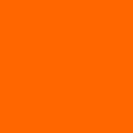
ЛОДКИ СЕРИИ EAGLE («ОРЛАН»)
ЛОДКИ СЕРИИ MERLIN («КРЕЧЕТ»)
ЛОДКИ СЕРИИ SEAGULL («ЧАЙКА»)
RiverBoats
Лодки ПВХ с (НДНД)
Лодки ПВХ с жестким дном
Лодки ПВХ с плоским дном
Лодки ПВХ с фальшбортами
Лодки РИБ
БАДЖЕР
Лодки надувные с жесткой палубой
Лодки с надувным дном
МАРЛИН
ФЛАГМАН
АЭРОЛОДКИ
ВОДОМЕТНЫЕ НАДУВНЫЕ ЛОДКИ
ГРЕБНЫЕ НАДУВНЫЕ ЛОДКИ
ДВУХКОРПУСНЫЕ НАДУВНЫЕ ЛОДКИ
НАДУВНЫЕ МОТОРНЫЕ ЛОДКИ
НАДУВНЫЕ ПВХ КАТАМАРАНЫ
ФРЕГАТ
ГРЕБНЫЕ ЛОДКИ
ЛОДКИ ПВХ НДНД (серии Air, Е)
ЛОДКИ ПВХ НДНД Про (серий: FM, Jet, L/S)