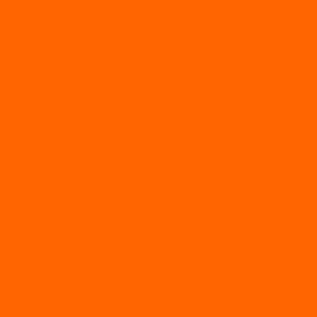
TOYAMA
ALLFA
Двухтактные моторы ALLFA
Четырехтактные моторы ALLFA
Hidea
Двухтактные лодочные моторы
Моторы EFI (инжекторные)
Четырехтактные лодочные моторы
PARSUN
2-х тактные лодочные моторы
4-х тактные лодочные моторы
Sea Pro
Болотоходные моторы Sea-Pro 4-х тактные
Двухтактные лодочные моторы SEA-PRO
Четырёхтактные лодочные моторы SEA-PRO
МОТОТЕХНИКА
Квадроциклы
Квадроциклы YACOTA
Мопеды
Мотоциклы
BSE
MotoLand1
Питбайки
AVANTIS