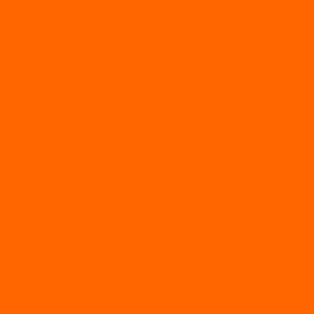
Свечи
Садовые машины
Газонокосилки
Газонокосилки Champion
Дровоколы
Культиваторы
Мото/электро косы
Мотоблоки
Мотоблоки BRAIT
Мотоблоки Habert
Мотопомпы
Пилы
Снегоуборщики
Силовая техника
Генераторы
Генераторы Lifan
Генераторы LONCIN
Двигатели
Двигатели Lifan
Насосные станции
Насосы
Сварочное
Тепловые пушки
О магазине