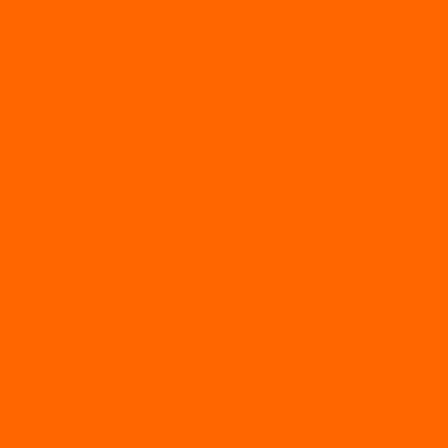
Универсальные SUP-доски
Аксессуары для лодок
ВЕЗДЕХОДЫ
Вездеходы Бурлак
ВЕЗДЕХОДЫ ВЕПС
ВЕЗДЕХОДЫ РАЙДА
ЛОДКИ ПВХ
Altair
Моторные лодки ALTAIR с AirDeck
Моторные лодки Altair с жестким дном (с пайолом)
Моторные лодки НДНД Altair (с надувным дном низкого
давления)
РИБ
POLAR BIRD
ЛОДКИ СЕРИИ EAGLE («ОРЛАН»)
ЛОДКИ СЕРИИ MERLIN («КРЕЧЕТ»)
ЛОДКИ СЕРИИ SEAGULL («ЧАЙКА»)
RiverBoats
Лодки ПВХ с (НДНД)
Лодки ПВХ с жестким дном
Лодки ПВХ с плоским дном
Лодки ПВХ с фальшбортами
Лодки РИБ
БАДЖЕР