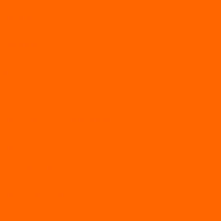
MotoLand1
Питбайки
AVANTIS
BSE
Motoland
Электросамокаты
Доп. оборудование
Для лодок
Ледобуры
Навесное
Запчасти и расходники
Запчасти
Запчасти на мотобуксировщик
Масла
Свечи
Садовые машины
Газонокосилки
Газонокосилки Champion
Дровоколы
Культиваторы
Мото/электро косы
Мотоблоки
Мотоблоки BRAIT