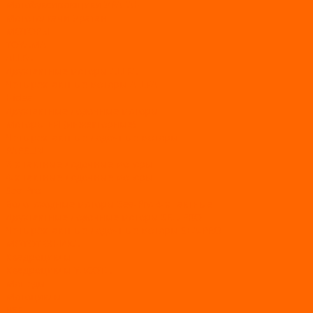
Мотобуксировщики УРАГАН
Мототолкачи Ураган
МОТОРЫ
TOYAMA
ALLFA
Двухтактные моторы ALLFA
Четырехтактные моторы ALLFA
Hidea
Двухтактные лодочные моторы
Моторы EFI (инжекторные)
Четырехтактные лодочные моторы
PARSUN
2-х тактные лодочные моторы
4-х тактные лодочные моторы
Sea Pro
Болотоходные моторы Sea-Pro 4-х тактные
Двухтактные лодочные моторы SEA-PRO
Четырёхтактные лодочные моторы SEA-PRO
МОТОТЕХНИКА
Квадроциклы
Квадроциклы YACOTA
Мопеды
Мотоциклы
BSE