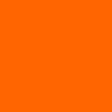
TOYAMA
ALLFA
Двухтактные моторы ALLFA
Четырехтактные моторы ALLFA
Hidea
Двухтактные лодочные моторы
Моторы EFI (инжекторные)
Четырехтактные лодочные моторы
PARSUN
2-х тактные лодочные моторы
4-х тактные лодочные моторы
Sea Pro
Болотоходные моторы Sea-Pro 4-х тактные
Двухтактные лодочные моторы SEA-PRO
Четырёхтактные лодочные моторы SEA-PRO
МОТОТЕХНИКА
Квадроциклы
Квадроциклы YACOTA
Мопеды
Мотоциклы
BSE
MotoLand1
Питбайки
AVANTIS