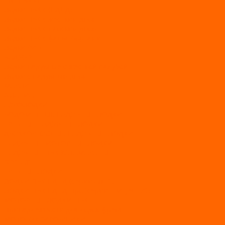
Лодки ПВХ с (НДНД)
Лодки ПВХ с жестким дном
Лодки ПВХ с плоским дном
Лодки ПВХ с фальшбортами
Лодки РИБ
БАДЖЕР
Лодки надувные с жесткой палубой
Лодки с надувным дном
МАРЛИН
ФЛАГМАН
АЭРОЛОДКИ
ВОДОМЕТНЫЕ НАДУВНЫЕ ЛОДКИ
ГРЕБНЫЕ НАДУВНЫЕ ЛОДКИ
ДВУХКОРПУСНЫЕ НАДУВНЫЕ ЛОДКИ
НАДУВНЫЕ МОТОРНЫЕ ЛОДКИ
НАДУВНЫЕ ПВХ КАТАМАРАНЫ
ФРЕГАТ
ГРЕБНЫЕ ЛОДКИ
ЛОДКИ ПВХ НДНД (серии Air, Е)
ЛОДКИ ПВХ НДНД Про (серий: FM, Jet, L/S)
МОТОРНЫЕ ЛОДКИ ПВХ
Принадлежности для лодок фрегат
МОТОБУКСИРОВЩИКИ