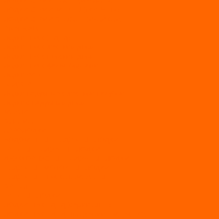
ЛОДКИ СЕРИИ EAGLE («ОРЛАН»)
ЛОДКИ СЕРИИ MERLIN («КРЕЧЕТ»)
ЛОДКИ СЕРИИ SEAGULL («ЧАЙКА»)
RiverBoats
Лодки ПВХ с (НДНД)
Лодки ПВХ с жестким дном
Лодки ПВХ с плоским дном
Лодки ПВХ с фальшбортами
Лодки РИБ
БАДЖЕР
Лодки надувные с жесткой палубой
Лодки с надувным дном
МАРЛИН
ФЛАГМАН
АЭРОЛОДКИ
ВОДОМЕТНЫЕ НАДУВНЫЕ ЛОДКИ
ГРЕБНЫЕ НАДУВНЫЕ ЛОДКИ
ДВУХКОРПУСНЫЕ НАДУВНЫЕ ЛОДКИ
НАДУВНЫЕ МОТОРНЫЕ ЛОДКИ
НАДУВНЫЕ ПВХ КАТАМАРАНЫ
ФРЕГАТ
ГРЕБНЫЕ ЛОДКИ
ЛОДКИ ПВХ НДНД (серии Air, Е)
ЛОДКИ ПВХ НДНД Про (серий: FM, Jet, L/S)