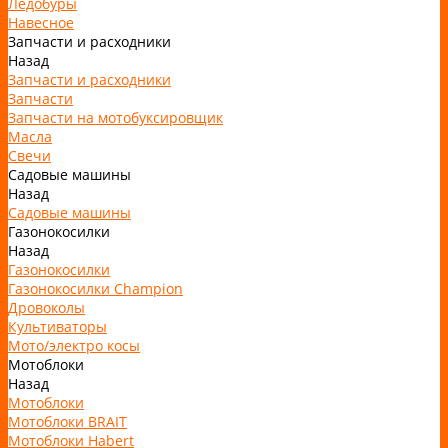
Ледобуры
Навесное
Запчасти и расходники
Назад
Запчасти и расходники
Запчасти
Запчасти на мотобуксировщик
Масла
Свечи
Садовые машины
Назад
Садовые машины
Газонокосилки
Назад
Газонокосилки
Газонокосилки Champion
Дровоколы
Культиваторы
Мото/электро косы
Мотоблоки
Назад
Мотоблоки
Мотоблоки BRAIT
Мотоблоки Habert