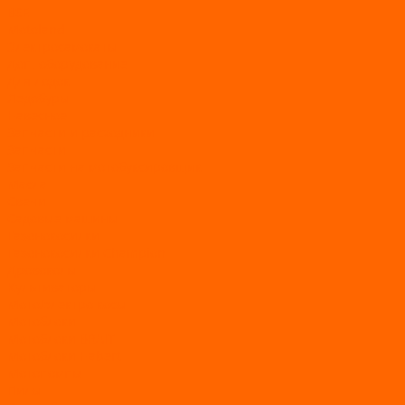
BSE
Motoland
Электросамокаты
Доп. оборудование
Для лодок
Ледобуры
Навесное
Запчасти и расходники
Запчасти
Запчасти на мотобуксировщик
Масла
Свечи
Садовые машины
Газонокосилки
Газонокосилки Champion
Дровоколы
Культиваторы
Мото/электро косы
Мотоблоки
Мотоблоки BRAIT
Мотоблоки Habert
Мотопомпы
Пилы