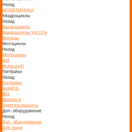
Назад
МОТОТЕХНИКА
Квадроциклы
Назад
Квадроциклы
Квадроциклы YACOTA
Мопеды
Мотоциклы
Назад
Мотоциклы
BSE
MotoLand1
Питбайки
Назад
Питбайки
AVANTIS
BSE
Motoland
Электросамокаты
Доп. оборудование
Назад
Доп. оборудование
Для лодок