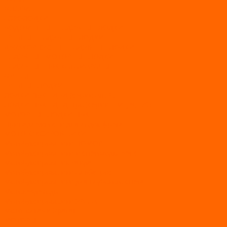
ФЛАГМАН
АЭРОЛОДКИ
ВОДОМЕТНЫЕ НАДУВНЫЕ ЛОДКИ
ГРЕБНЫЕ НАДУВНЫЕ ЛОДКИ
ДВУХКОРПУСНЫЕ НАДУВНЫЕ ЛОДКИ
НАДУВНЫЕ МОТОРНЫЕ ЛОДКИ
НАДУВНЫЕ ПВХ КАТАМАРАНЫ
ФРЕГАТ
ГРЕБНЫЕ ЛОДКИ
ЛОДКИ ПВХ НДНД (серии Air, Е)
ЛОДКИ ПВХ НДНД Про (серий: FM, Jet, L/S)
МОТОРНЫЕ ЛОДКИ ПВХ
Принадлежности для лодок фрегат
МОТОБУКСИРОВЩИКИ
Мотобуксировщики ПОМОР
Мотобуксировщики и снегоходы Вепс
Мотобуксировщик Райда
Мотобуксировщики Альбатрос
Мотобуксировщики для глубокого снега
Мотовездеходы
Мотобуксировщики УРАГАН
Мототолкачи Ураган
МОТОРЫ