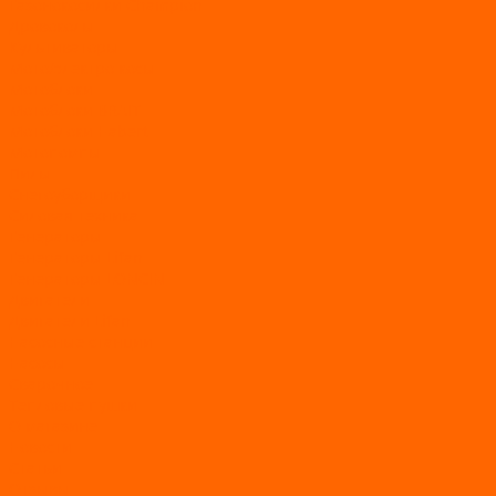
Газонокосилки Champion
Дровоколы
Культиваторы
Мото/электро косы
Мотоблоки
Мотоблоки BRAIT
Мотоблоки Habert
Мотопомпы
Пилы
Снегоуборщики
Силовая техника
Генераторы
Генераторы Lifan
Генераторы LONCIN
Двигатели
Двигатели Lifan
Насосные станции
Насосы
Сварочное
Тепловые пушки
О магазине
Новости
Статьи
Отзывы