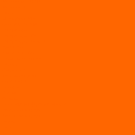
Мотоблоки Habert
Мотопомпы
Пилы
Снегоуборщики
Силовая техника
Генераторы
Генераторы Lifan
Генераторы LONCIN
Двигатели
Двигатели Lifan
Насосные станции
Насосы
Сварочное
Тепловые пушки
О магазине
Новости
Статьи
Отзывы
Политика конфидециальности
Рассрочка и кредит
Рассрочка и кредит
Видео
Фото
Контакты