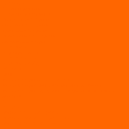
SUP-ДОСКИ
SUP доски для йоги
SUP-доски для серфинга
Прогулочные SUP-доски
Спортивные SUP-доски
Туринговые SUP-доски
Универсальные SUP-доски
Аксессуары для лодок
ВЕЗДЕХОДЫ
Вездеходы Бурлак
ВЕЗДЕХОДЫ ВЕПС
ВЕЗДЕХОДЫ РАЙДА
ЛОДКИ ПВХ
Altair
Моторные лодки ALTAIR с AirDeck
Моторные лодки Altair с жестким дном (с пайолом)
Моторные лодки НДНД Altair (с надувным дном низкого
давления)
РИБ
POLAR BIRD
ЛОДКИ СЕРИИ EAGLE («ОРЛАН»)
ЛОДКИ СЕРИИ MERLIN («КРЕЧЕТ»)
ЛОДКИ СЕРИИ SEAGULL («ЧАЙКА»)
RiverBoats