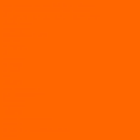
Болотоходные моторы Sea-Pro 4-х тактные
Двухтактные лодочные моторы SEA-PRO
Четырёхтактные лодочные моторы SEA-PRO
МОТОТЕХНИКА
Квадроциклы
Квадроциклы YACOTA
Мопеды
Мотоциклы
BSE
MotoLand1
Питбайки
AVANTIS
BSE
Motoland
Электросамокаты
Доп. оборудование
Для лодок
Ледобуры
Навесное
Запчасти и расходники
Запчасти
Запчасти на мотобуксировщик
Масла