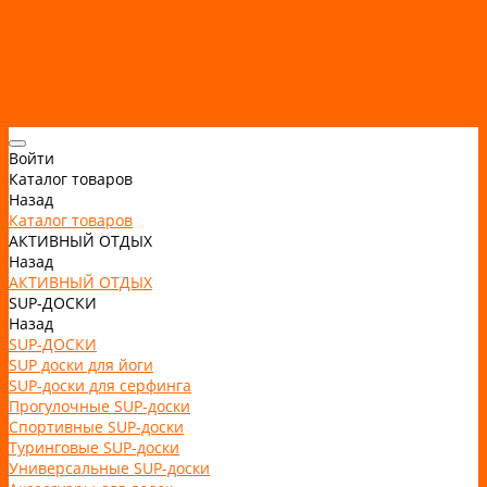
Политика конфидециальности
Рассрочка и кредит
Рассрочка и кредит
Видео
Фото
Контакты
Войти
Каталог товаров
Назад
Каталог товаров
АКТИВНЫЙ ОТДЫХ
Назад
АКТИВНЫЙ ОТДЫХ
SUP-ДОСКИ
Назад
SUP-ДОСКИ
SUP доски для йоги
SUP-доски для серфинга
Прогулочные SUP-доски
Спортивные SUP-доски
Туринговые SUP-доски
Универсальные SUP-доски