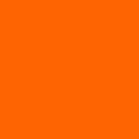
МОТОТЕХНИКА
Квадроциклы
Квадроциклы YACOTA
Мопеды
Мотоциклы
BSE
MotoLand1
Питбайки
AVANTIS
BSE
Motoland
Электросамокаты
Доп. оборудование
Для лодок
Ледобуры
Навесное
Запчасти и расходники
Запчасти
Запчасти на мотобуксировщик
Масла
Свечи
Садовые машины
Газонокосилки