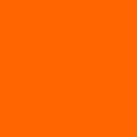
Свечи
Садовые машины
Газонокосилки
Газонокосилки Champion
Дровоколы
Культиваторы
Мото/электро косы
Мотоблоки
Мотоблоки BRAIT
Мотоблоки Habert
Мотопомпы
Пилы
Снегоуборщики
Силовая техника
Генераторы
Генераторы Lifan
Генераторы LONCIN
Двигатели
Двигатели Lifan
Насосные станции
Насосы
Сварочное
Тепловые пушки
О магазине