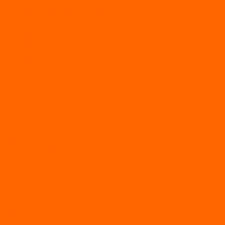
Мотобуксировщики ПОМОР
Мотобуксировщики и снегоходы Вепс
Мотобуксировщик Райда
Мотобуксировщики Альбатрос
Мотобуксировщики для глубокого снега
Мотовездеходы
Мотобуксировщики УРАГАН
Мототолкачи Ураган
МОТОРЫ
TOYAMA
ALLFA
Двухтактные моторы ALLFA
Четырехтактные моторы ALLFA
Hidea
Двухтактные лодочные моторы
Моторы EFI (инжекторные)
Четырехтактные лодочные моторы
PARSUN
2-х тактные лодочные моторы
4-х тактные лодочные моторы
Sea Pro
Болотоходные моторы Sea-Pro 4-х тактные
Двухтактные лодочные моторы SEA-PRO
Четырёхтактные лодочные моторы SEA-PRO