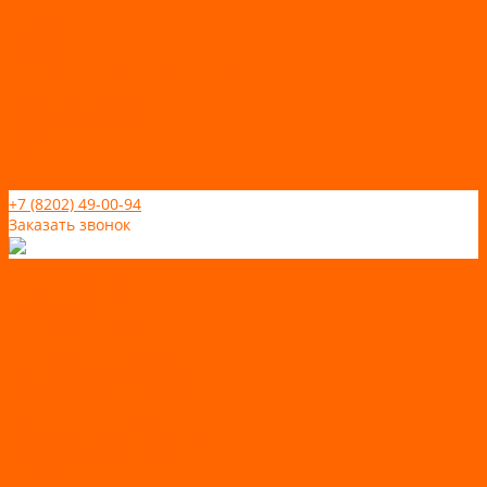
Новости
Статьи
Отзывы
Политика конфидециальности
Рассрочка и кредит
Рассрочка и кредит
Видео
Фото
Контакты
+7 (8202) 49-00-94
Заказать звонок
Каталог товаров
АКТИВНЫЙ ОТДЫХ
SUP-ДОСКИ
SUP доски для йоги
SUP-доски для серфинга
Прогулочные SUP-доски
Спортивные SUP-доски
Туринговые SUP-доски
Универсальные SUP-доски
Аксессуары для лодок
ВЕЗДЕХОДЫ