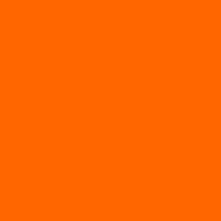
...
Каталог товаров
АКТИВНЫЙ ОТДЫХ
SUP-ДОСКИ
SUP доски для йоги
SUP-доски для серфинга
Прогулочные SUP-доски
Спортивные SUP-доски
Туринговые SUP-доски
Универсальные SUP-доски
Аксессуары для лодок
ВЕЗДЕХОДЫ
Вездеходы Бурлак
ВЕЗДЕХОДЫ ВЕПС
ВЕЗДЕХОДЫ РАЙДА
ЛОДКИ ПВХ
Altair
Моторные лодки ALTAIR с AirDeck
Моторные лодки Altair с жестким дном (с пайолом)
Моторные лодки НДНД Altair (с надувным дном низкого
давления)
РИБ
POLAR BIRD