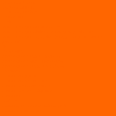
Вездеходы Бурлак
ВЕЗДЕХОДЫ ВЕПС
ВЕЗДЕХОДЫ РАЙДА
ЛОДКИ ПВХ
Altair
Моторные лодки ALTAIR с AirDeck
Моторные лодки Altair с жестким дном (с пайолом)
Моторные лодки НДНД Altair (с надувным дном низкого
давления)
РИБ
POLAR BIRD
ЛОДКИ СЕРИИ EAGLE («ОРЛАН»)
ЛОДКИ СЕРИИ MERLIN («КРЕЧЕТ»)
ЛОДКИ СЕРИИ SEAGULL («ЧАЙКА»)
RiverBoats
Лодки ПВХ с (НДНД)
Лодки ПВХ с жестким дном
Лодки ПВХ с плоским дном
Лодки ПВХ с фальшбортами
Лодки РИБ
БАДЖЕР
Лодки надувные с жесткой палубой
Лодки с надувным дном
МАРЛИН