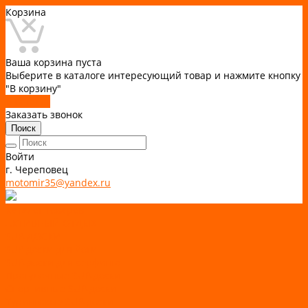
Корзина
Ваша корзина пуста
Выберите в каталоге интересующий товар и нажмите кнопку
"В корзину"
В каталог
Заказать звонок
Поиск
Войти
г. Череповец
motomir35@yandex.ru
Каталог товаров
АКТИВНЫЙ ОТДЫХ
SUP-ДОСКИ
SUP доски для йоги
SUP-доски для серфинга
Прогулочные SUP-доски
Спортивные SUP-доски
Туринговые SUP-доски