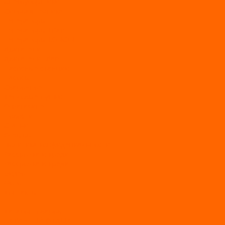
Снегоуборщики
Силовая техника
Генераторы
Генераторы Lifan
Генераторы LONCIN
Двигатели
Двигатели Lifan
Насосные станции
Насосы
Сварочное
Тепловые пушки
О магазине
Новости
Статьи
Отзывы
Политика конфидециальности
Рассрочка и кредит
Рассрочка и кредит
Видео
Фото
Контакты
...
Каталог товаров
АКТИВНЫЙ ОТДЫХ