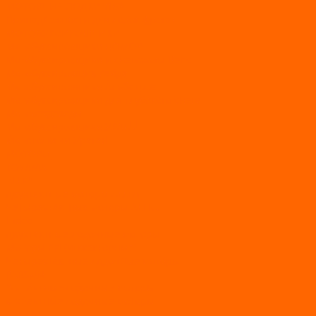
МОТОРНЫЕ ЛОДКИ ПВХ
Принадлежности для лодок фрегат
МОТОБУКСИРОВЩИКИ
Мотобуксировщики ПОМОР
Мотобуксировщики и снегоходы Вепс
Мотобуксировщик Райда
Мотобуксировщики Альбатрос
Мотобуксировщики для глубокого снега
Мотовездеходы
Мотобуксировщики УРАГАН
Мототолкачи Ураган
МОТОРЫ
TOYAMA
ALLFA
Двухтактные моторы ALLFA
Четырехтактные моторы ALLFA
Hidea
Двухтактные лодочные моторы
Моторы EFI (инжекторные)
Четырехтактные лодочные моторы
PARSUN
2-х тактные лодочные моторы
4-х тактные лодочные моторы
Sea Pro