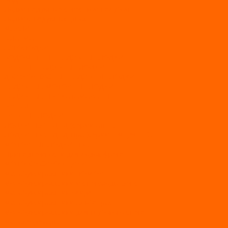
Лодки надувные с жесткой палубой
Лодки с надувным дном
МАРЛИН
ФЛАГМАН
АЭРОЛОДКИ
ВОДОМЕТНЫЕ НАДУВНЫЕ ЛОДКИ
ГРЕБНЫЕ НАДУВНЫЕ ЛОДКИ
ДВУХКОРПУСНЫЕ НАДУВНЫЕ ЛОДКИ
НАДУВНЫЕ МОТОРНЫЕ ЛОДКИ
НАДУВНЫЕ ПВХ КАТАМАРАНЫ
ФРЕГАТ
ГРЕБНЫЕ ЛОДКИ
ЛОДКИ ПВХ НДНД (серии Air, Е)
ЛОДКИ ПВХ НДНД Про (серий: FM, Jet, L/S)
МОТОРНЫЕ ЛОДКИ ПВХ
Принадлежности для лодок фрегат
МОТОБУКСИРОВЩИКИ
Мотобуксировщики ПОМОР
Мотобуксировщики и снегоходы Вепс
Мотобуксировщик Райда
Мотобуксировщики Альбатрос
Мотобуксировщики для глубокого снега
Мотовездеходы