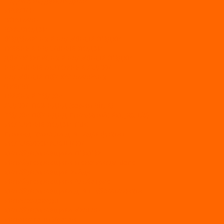
Лодки с надувным дном
МАРЛИН
ФЛАГМАН
АЭРОЛОДКИ
ВОДОМЕТНЫЕ НАДУВНЫЕ ЛОДКИ
ГРЕБНЫЕ НАДУВНЫЕ ЛОДКИ
ДВУХКОРПУСНЫЕ НАДУВНЫЕ ЛОДКИ
НАДУВНЫЕ МОТОРНЫЕ ЛОДКИ
НАДУВНЫЕ ПВХ КАТАМАРАНЫ
ФРЕГАТ
ГРЕБНЫЕ ЛОДКИ
ЛОДКИ ПВХ НДНД (серии Air, Е)
ЛОДКИ ПВХ НДНД Про (серий: FM, Jet, L/S)
МОТОРНЫЕ ЛОДКИ ПВХ
Принадлежности для лодок фрегат
МОТОБУКСИРОВЩИКИ
Мотобуксировщики ПОМОР
Мотобуксировщики и снегоходы Вепс
Мотобуксировщик Райда
Мотобуксировщики Альбатрос
Мотобуксировщики для глубокого снега
Мотовездеходы
Мотобуксировщики УРАГАН
Мототолкачи Ураган