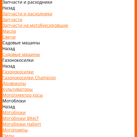
Запчасти и расходники
Назад
Запчасти и расходники
Запчасти
Запчасти на мотобуксировщик
Масла
Свечи
Садовые машины
Назад
Садовые машины
Газонокосилки
Назад
Газонокосилки
Газонокосилки Champion
Дровоколы
Культиваторы
Мото/электро косы
Мотоблоки
Назад
Мотоблоки
Мотоблоки BRAIT
Мотоблоки Habert
Мотопомпы
Пилы