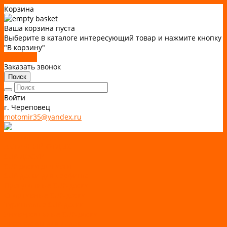
Корзина
Ваша корзина пуста
Выберите в каталоге интересующий товар и нажмите кнопку
"В корзину"
В каталог
Заказать звонок
Поиск
Войти
г. Череповец
motomir35@yandex.ru
Каталог товаров
АКТИВНЫЙ ОТДЫХ
SUP-ДОСКИ
SUP доски для йоги
SUP-доски для серфинга
Прогулочные SUP-доски
Спортивные SUP-доски
Туринговые SUP-доски
Универсальные SUP-доски
Аксессуары для лодок