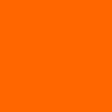
ЛОДКИ СЕРИИ SEAGULL («ЧАЙКА»)
RiverBoats
Лодки ПВХ с (НДНД)
Лодки ПВХ с жестким дном
Лодки ПВХ с плоским дном
Лодки ПВХ с фальшбортами
Лодки РИБ
БАДЖЕР
Лодки надувные с жесткой палубой
Лодки с надувным дном
МАРЛИН
ФЛАГМАН
АЭРОЛОДКИ
ВОДОМЕТНЫЕ НАДУВНЫЕ ЛОДКИ
ГРЕБНЫЕ НАДУВНЫЕ ЛОДКИ
ДВУХКОРПУСНЫЕ НАДУВНЫЕ ЛОДКИ
НАДУВНЫЕ МОТОРНЫЕ ЛОДКИ
НАДУВНЫЕ ПВХ КАТАМАРАНЫ
ФРЕГАТ
ГРЕБНЫЕ ЛОДКИ
ЛОДКИ ПВХ НДНД (серии Air, Е)
ЛОДКИ ПВХ НДНД Про (серий: FM, Jet, L/S)
МОТОРНЫЕ ЛОДКИ ПВХ
Принадлежности для лодок фрегат