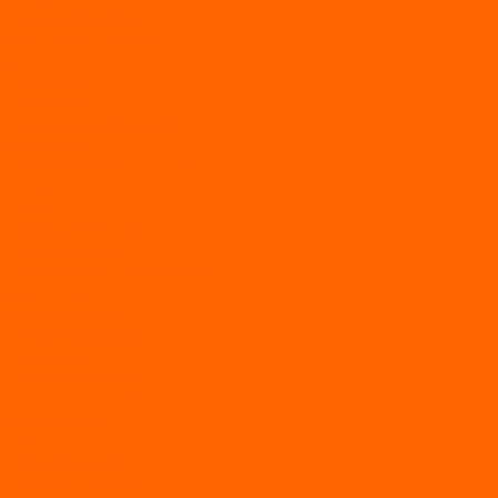
Электросамокаты
Доп. оборудование
Для лодок
Ледобуры
Навесное
Запчасти и расходники
Запчасти
Запчасти на мотобуксировщик
Масла
Свечи
Садовые машины
Газонокосилки
Газонокосилки Champion
Дровоколы
Культиваторы
Мото/электро косы
Мотоблоки
Мотоблоки BRAIT
Мотоблоки Habert
Мотопомпы
Пилы
Снегоуборщики
Силовая техника