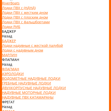
RiverBoats
Лодки ПВХ с (НДНД)
Лодки ПВХ с жестким дном
Лодки ПВХ с плоским дном
Лодки ПВХ с фальшбортами
Лодки РИБ
БАДЖЕР
Назад
БАДЖЕР
Лодки надувные с жесткой палубой
Лодки с надувным дном
МАРЛИН
ФЛАГМАН
Назад
ФЛАГМАН
АЭРОЛОДКИ
ВОДОМЕТНЫЕ НАДУВНЫЕ ЛОДКИ
ГРЕБНЫЕ НАДУВНЫЕ ЛОДКИ
ДВУХКОРПУСНЫЕ НАДУВНЫЕ ЛОДКИ
НАДУВНЫЕ МОТОРНЫЕ ЛОДКИ
НАДУВНЫЕ ПВХ КАТАМАРАНЫ
ФРЕГАТ
Назад