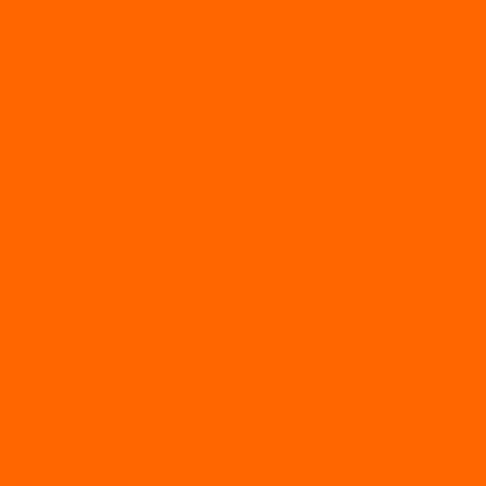
Пилы
Снегоуборщики
Силовая техника
Генераторы
Генераторы Lifan
Генераторы LONCIN
Двигатели
Двигатели Lifan
Насосные станции
Насосы
Сварочное
Тепловые пушки
О магазине
Новости
Статьи
Отзывы
Политика конфидециальности
Рассрочка и кредит
Рассрочка и кредит
Видео
Фото
Контакты
...
Каталог товаров