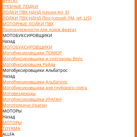
ФРЕГАТ
ГРЕБНЫЕ ЛОДКИ
ЛОДКИ ПВХ НДНД (серии Air, Е)
ЛОДКИ ПВХ НДНД Про (серий: FM, Jet, L/S)
МОТОРНЫЕ ЛОДКИ ПВХ
Принадлежности для лодок фрегат
МОТОБУКСИРОВЩИКИ
Назад
МОТОБУКСИРОВЩИКИ
Мотобуксировщики ПОМОР
Мотобуксировщики и снегоходы Вепс
Мотобуксировщик Райда
Мотобуксировщики Альбатрос
Назад
Мотобуксировщики Альбатрос
Мотобуксировщики для глубокого снега
Мотовездеходы
Мотобуксировщики УРАГАН
Мототолкачи Ураган
МОТОРЫ
Назад
МОТОРЫ
TOYAMA
ALLFA