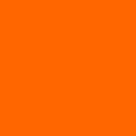
Двухтактные моторы ALLFA
Четырехтактные моторы ALLFA
Hidea
Двухтактные лодочные моторы
Моторы EFI (инжекторные)
Четырехтактные лодочные моторы
PARSUN
2-х тактные лодочные моторы
4-х тактные лодочные моторы
Sea Pro
Болотоходные моторы Sea-Pro 4-х тактные
Двухтактные лодочные моторы SEA-PRO
Четырёхтактные лодочные моторы SEA-PRO
МОТОТЕХНИКА
Квадроциклы
Квадроциклы YACOTA
Мопеды
Мотоциклы
BSE
MotoLand1
Питбайки
AVANTIS
BSE
Motoland