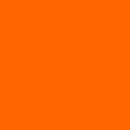
Квадроциклы YACOTA
Мопеды
Мотоциклы
BSE
MotoLand1
Питбайки
AVANTIS
BSE
Motoland
Электросамокаты
Доп. оборудование
Для лодок
Ледобуры
Навесное
Запчасти и расходники
Запчасти
Запчасти на мотобуксировщик
Масла
Свечи
Садовые машины
Газонокосилки
Газонокосилки Champion
Дровоколы