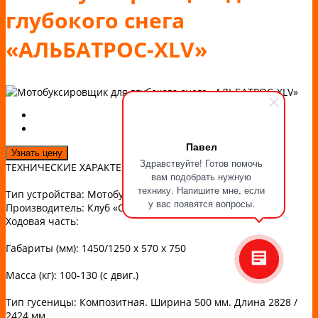
глубокого снега
«АЛЬБАТРОС-XLV»
Павел
Узнать цену
Здравствуйте! Готов помочь
ТЕХНИЧЕСКИЕ ХАРАКТЕРИСТИКИ:
вам подобрать нужную
технику. Напишите мне, если
Тип устройства: Мотобуксировщик переднеприводный
у вас появятся вопросы.
Производитель: Клуб «Снежный регион» г.Киров
Ходовая часть:
Габариты (мм): 1450/1250 х 570 х 750
Масса (кг): 100-130 (с двиг.)
Тип гусеницы: Композитная. Ширина 500 мм. Длина 2828 /
2424 мм.