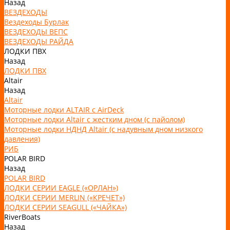
Назад
ВЕЗДЕХОДЫ
Вездеходы Бурлак
ВЕЗДЕХОДЫ ВЕПС
ВЕЗДЕХОДЫ РАЙДА
ЛОДКИ ПВХ
Назад
ЛОДКИ ПВХ
Altair
Назад
Altair
Моторные лодки ALTAIR с AirDeck
Моторные лодки Altair с жестким дном (с пайолом)
Моторные лодки НДНД Altair (с надувным дном низкого
давления)
РИБ
POLAR BIRD
Назад
POLAR BIRD
ЛОДКИ СЕРИИ EAGLE («ОРЛАН»)
ЛОДКИ СЕРИИ MERLIN («КРЕЧЕТ»)
ЛОДКИ СЕРИИ SEAGULL («ЧАЙКА»)
RiverBoats
Назад