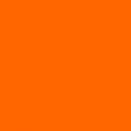
МОТОБУКСИРОВЩИКИ
Мотобуксировщики ПОМОР
Мотобуксировщики и снегоходы Вепс
Мотобуксировщик Райда
Мотобуксировщики Альбатрос
Мотобуксировщики для глубокого снега
Мотовездеходы
Мотобуксировщики УРАГАН
Мототолкачи Ураган
МОТОРЫ
TOYAMA
ALLFA
Двухтактные моторы ALLFA
Четырехтактные моторы ALLFA
Hidea
Двухтактные лодочные моторы
Моторы EFI (инжекторные)
Четырехтактные лодочные моторы
PARSUN
2-х тактные лодочные моторы
4-х тактные лодочные моторы
Sea Pro
Болотоходные моторы Sea-Pro 4-х тактные