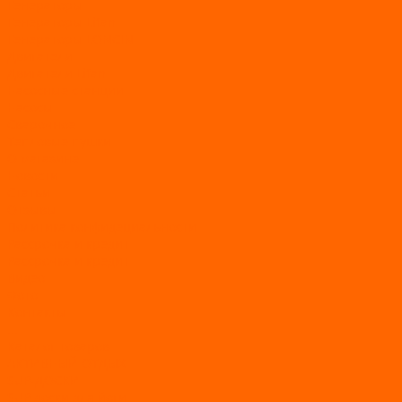
Генераторы
Генераторы Lifan
Генераторы LONCIN
Двигатели
Двигатели Lifan
Насосные станции
Насосы
Сварочное
Тепловые пушки
О магазине
Новости
Статьи
Отзывы
Политика конфидециальности
Рассрочка и кредит
Рассрочка и кредит
Видео
Фото
Контакты
...
Каталог товаров
АКТИВНЫЙ ОТДЫХ
SUP-ДОСКИ
SUP доски для йоги