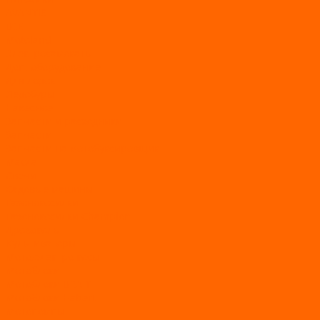
AVANTIS
BSE
Motoland
Электросамокаты
Доп. оборудование
Для лодок
Ледобуры
Навесное
Запчасти и расходники
Запчасти
Запчасти на мотобуксировщик
Масла
Свечи
Садовые машины
Газонокосилки
Газонокосилки Champion
Дровоколы
Культиваторы
Мото/электро косы
Мотоблоки
Мотоблоки BRAIT
Мотоблоки Habert
Мотопомпы