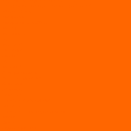
Двухтактные лодочные моторы SEA-PRO
Четырёхтактные лодочные моторы SEA-PRO
МОТОТЕХНИКА
Квадроциклы
Квадроциклы YACOTA
Мопеды
Мотоциклы
BSE
MotoLand1
Питбайки
AVANTIS
BSE
Motoland
Электросамокаты
Доп. оборудование
Для лодок
Ледобуры
Навесное
Запчасти и расходники
Запчасти
Запчасти на мотобуксировщик
Масла
Свечи
Садовые машины