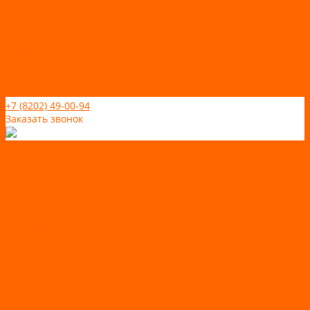
Отзывы
Политика конфидециальности
Рассрочка и кредит
Рассрочка и кредит
Видео
Фото
Контакты
+7 (8202) 49-00-94
Заказать звонок
Каталог товаров
АКТИВНЫЙ ОТДЫХ
SUP-ДОСКИ
SUP доски для йоги
SUP-доски для серфинга
Прогулочные SUP-доски
Спортивные SUP-доски
Туринговые SUP-доски
Универсальные SUP-доски
Аксессуары для лодок
ВЕЗДЕХОДЫ
Вездеходы Бурлак
ВЕЗДЕХОДЫ ВЕПС