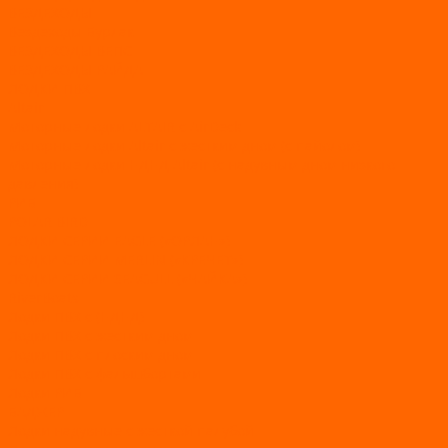
ВЕЗДЕХОДЫ
Вездеходы Бурлак
ВЕЗДЕХОДЫ ВЕПС
ВЕЗДЕХОДЫ РАЙДА
ЛОДКИ ПВХ
Altair
Моторные лодки ALTAIR с AirDeck
Моторные лодки Altair с жестким дном (с пайолом)
Моторные лодки НДНД Altair (с надувным дном низкого
давления)
РИБ
POLAR BIRD
ЛОДКИ СЕРИИ EAGLE («ОРЛАН»)
ЛОДКИ СЕРИИ MERLIN («КРЕЧЕТ»)
ЛОДКИ СЕРИИ SEAGULL («ЧАЙКА»)
RiverBoats
Лодки ПВХ с (НДНД)
Лодки ПВХ с жестким дном
Лодки ПВХ с плоским дном
Лодки ПВХ с фальшбортами
Лодки РИБ
БАДЖЕР
Лодки надувные с жесткой палубой