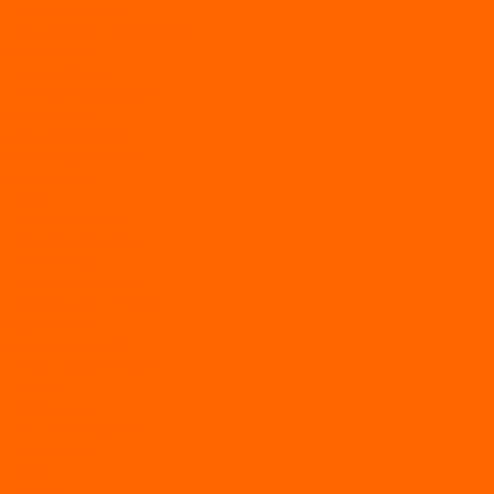
Газонокосилки
Газонокосилки Champion
Дровоколы
Культиваторы
Мото/электро косы
Мотоблоки
Мотоблоки BRAIT
Мотоблоки Habert
Мотопомпы
Пилы
Снегоуборщики
Силовая техника
Генераторы
Генераторы Lifan
Генераторы LONCIN
Двигатели
Двигатели Lifan
Насосные станции
Насосы
Сварочное
Тепловые пушки
О магазине
Новости
Статьи