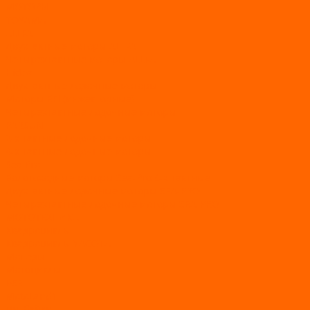
МОТОРЫ
TOYAMA
ALLFA
Двухтактные моторы ALLFA
Четырехтактные моторы ALLFA
Hidea
Двухтактные лодочные моторы
Моторы EFI (инжекторные)
Четырехтактные лодочные моторы
PARSUN
2-х тактные лодочные моторы
4-х тактные лодочные моторы
Sea Pro
Болотоходные моторы Sea-Pro 4-х тактные
Двухтактные лодочные моторы SEA-PRO
Четырёхтактные лодочные моторы SEA-PRO
МОТОТЕХНИКА
Квадроциклы
Квадроциклы YACOTA
Мопеды
Мотоциклы
BSE
MotoLand1
Питбайки