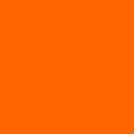
Мотобуксировщик Райда
Мотобуксировщики Альбатрос
Мотобуксировщики для глубокого снега
Мотовездеходы
Мотобуксировщики УРАГАН
Мототолкачи Ураган
МОТОРЫ
TOYAMA
ALLFA
Двухтактные моторы ALLFA
Четырехтактные моторы ALLFA
Hidea
Двухтактные лодочные моторы
Моторы EFI (инжекторные)
Четырехтактные лодочные моторы
PARSUN
2-х тактные лодочные моторы
4-х тактные лодочные моторы
Sea Pro
Болотоходные моторы Sea-Pro 4-х тактные
Двухтактные лодочные моторы SEA-PRO
Четырёхтактные лодочные моторы SEA-PRO
МОТОТЕХНИКА
Квадроциклы