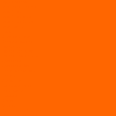
Культиваторы
Мото/электро косы
Мотоблоки
Мотоблоки BRAIT
Мотоблоки Habert
Мотопомпы
Пилы
Снегоуборщики
Силовая техника
Генераторы
Генераторы Lifan
Генераторы LONCIN
Двигатели
Двигатели Lifan
Насосные станции
Насосы
Сварочное
Тепловые пушки
О магазине
Новости
Статьи
Отзывы
Политика конфидециальности
Рассрочка и кредит