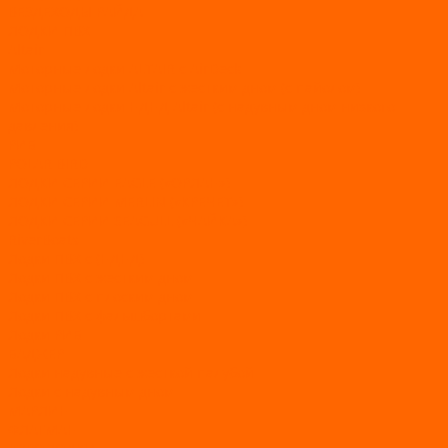
ВЕЗДЕХОДЫ РАЙДА
ЛОДКИ ПВХ
Altair
Моторные лодки ALTAIR с AirDeck
Моторные лодки Altair с жестким дном (с пайолом)
Моторные лодки НДНД Altair (с надувным дном низкого
давления)
РИБ
POLAR BIRD
ЛОДКИ СЕРИИ EAGLE («ОРЛАН»)
ЛОДКИ СЕРИИ MERLIN («КРЕЧЕТ»)
ЛОДКИ СЕРИИ SEAGULL («ЧАЙКА»)
RiverBoats
Лодки ПВХ с (НДНД)
Лодки ПВХ с жестким дном
Лодки ПВХ с плоским дном
Лодки ПВХ с фальшбортами
Лодки РИБ
БАДЖЕР
Лодки надувные с жесткой палубой
Лодки с надувным дном
МАРЛИН
ФЛАГМАН