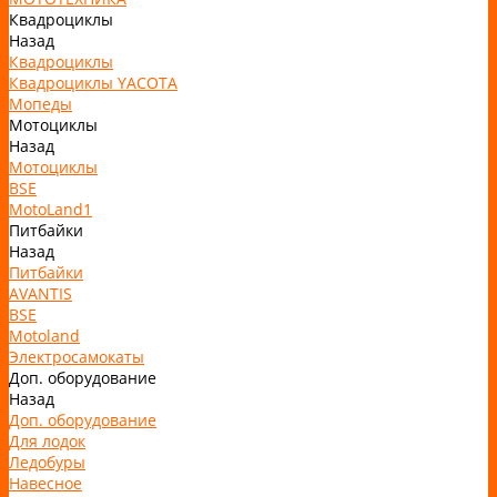
Квадроциклы
Назад
Квадроциклы
Квадроциклы YACOTA
Мопеды
Мотоциклы
Назад
Мотоциклы
BSE
MotoLand1
Питбайки
Назад
Питбайки
AVANTIS
BSE
Motoland
Электросамокаты
Доп. оборудование
Назад
Доп. оборудование
Для лодок
Ледобуры
Навесное