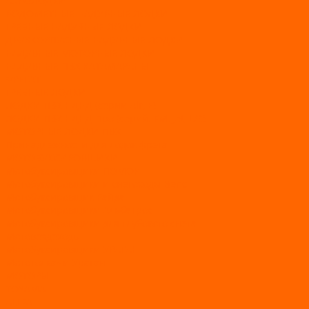
АЭРОЛОДКИ
ВОДОМЕТНЫЕ НАДУВНЫЕ ЛОДКИ
ГРЕБНЫЕ НАДУВНЫЕ ЛОДКИ
ДВУХКОРПУСНЫЕ НАДУВНЫЕ ЛОДКИ
НАДУВНЫЕ МОТОРНЫЕ ЛОДКИ
НАДУВНЫЕ ПВХ КАТАМАРАНЫ
ФРЕГАТ
ГРЕБНЫЕ ЛОДКИ
ЛОДКИ ПВХ НДНД (серии Air, Е)
ЛОДКИ ПВХ НДНД Про (серий: FM, Jet, L/S)
МОТОРНЫЕ ЛОДКИ ПВХ
Принадлежности для лодок фрегат
МОТОБУКСИРОВЩИКИ
Мотобуксировщики ПОМОР
Мотобуксировщики и снегоходы Вепс
Мотобуксировщик Райда
Мотобуксировщики Альбатрос
Мотобуксировщики для глубокого снега
Мотовездеходы
Мотобуксировщики УРАГАН
Мототолкачи Ураган
МОТОРЫ
TOYAMA
ALLFA