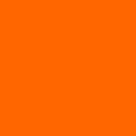
Лодки ПВХ с жестким дном
Лодки ПВХ с плоским дном
Лодки ПВХ с фальшбортами
Лодки РИБ
БАДЖЕР
Лодки надувные с жесткой палубой
Лодки с надувным дном
МАРЛИН
ФЛАГМАН
АЭРОЛОДКИ
ВОДОМЕТНЫЕ НАДУВНЫЕ ЛОДКИ
ГРЕБНЫЕ НАДУВНЫЕ ЛОДКИ
ДВУХКОРПУСНЫЕ НАДУВНЫЕ ЛОДКИ
НАДУВНЫЕ МОТОРНЫЕ ЛОДКИ
НАДУВНЫЕ ПВХ КАТАМАРАНЫ
ФРЕГАТ
ГРЕБНЫЕ ЛОДКИ
ЛОДКИ ПВХ НДНД (серии Air, Е)
ЛОДКИ ПВХ НДНД Про (серий: FM, Jet, L/S)
МОТОРНЫЕ ЛОДКИ ПВХ
Принадлежности для лодок фрегат
МОТОБУКСИРОВЩИКИ
Мотобуксировщики ПОМОР
Мотобуксировщики и снегоходы Вепс