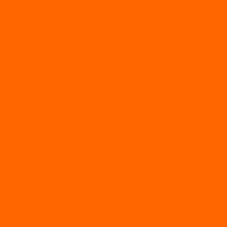
SUP-доски для серфинга
Прогулочные SUP-доски
Спортивные SUP-доски
Туринговые SUP-доски
Универсальные SUP-доски
Аксессуары для лодок
ВЕЗДЕХОДЫ
Вездеходы Бурлак
ВЕЗДЕХОДЫ ВЕПС
ВЕЗДЕХОДЫ РАЙДА
ЛОДКИ ПВХ
Altair
Моторные лодки ALTAIR с AirDeck
Моторные лодки Altair с жестким дном (с пайолом)
Моторные лодки НДНД Altair (с надувным дном низкого
давления)
РИБ
POLAR BIRD
ЛОДКИ СЕРИИ EAGLE («ОРЛАН»)
ЛОДКИ СЕРИИ MERLIN («КРЕЧЕТ»)
ЛОДКИ СЕРИИ SEAGULL («ЧАЙКА»)
RiverBoats
Лодки ПВХ с (НДНД)