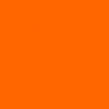
АКТИВНЫЙ ОТДЫХ
SUP-ДОСКИ
SUP доски для йоги
SUP-доски для серфинга
Прогулочные SUP-доски
Спортивные SUP-доски
Туринговые SUP-доски
Универсальные SUP-доски
Аксессуары для лодок
ВЕЗДЕХОДЫ
Вездеходы Бурлак
ВЕЗДЕХОДЫ ВЕПС
ВЕЗДЕХОДЫ РАЙДА
ЛОДКИ ПВХ
Altair
Моторные лодки ALTAIR с AirDeck
Моторные лодки Altair с жестким дном (с пайолом)
Моторные лодки НДНД Altair (с надувным дном низкого
давления)
РИБ
POLAR BIRD
ЛОДКИ СЕРИИ EAGLE («ОРЛАН»)
ЛОДКИ СЕРИИ MERLIN («КРЕЧЕТ»)