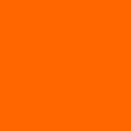
Двухтактные лодочные моторы SEA-PRO
Четырёхтактные лодочные моторы SEA-PRO
МОТОТЕХНИКА
Квадроциклы
Квадроциклы YACOTA
Мопеды
Мотоциклы
BSE
MotoLand1
Питбайки
AVANTIS
BSE
Motoland
Электросамокаты
Доп. оборудование
Для лодок
Ледобуры
Навесное
Запчасти и расходники
Запчасти
Запчасти на мотобуксировщик
Масла
Свечи
Садовые машины