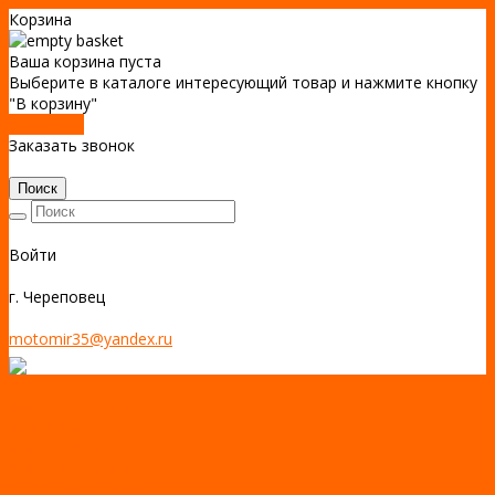
Корзина
Ваша корзина пуста
Выберите в каталоге интересующий товар и нажмите кнопку
"В корзину"
В каталог
Заказать звонок
Поиск
Войти
г. Череповец
motomir35@yandex.ru
Каталог товаров
АКТИВНЫЙ ОТДЫХ
SUP-ДОСКИ
SUP доски для йоги
SUP-доски для серфинга