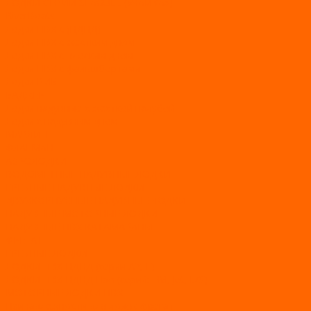
ЛОДКИ СЕРИИ SEAGULL («ЧАЙКА»)
RiverBoats
Лодки ПВХ с (НДНД)
Лодки ПВХ с жестким дном
Лодки ПВХ с плоским дном
Лодки ПВХ с фальшбортами
Лодки РИБ
БАДЖЕР
Лодки надувные с жесткой палубой
Лодки с надувным дном
МАРЛИН
ФЛАГМАН
АЭРОЛОДКИ
ВОДОМЕТНЫЕ НАДУВНЫЕ ЛОДКИ
ГРЕБНЫЕ НАДУВНЫЕ ЛОДКИ
ДВУХКОРПУСНЫЕ НАДУВНЫЕ ЛОДКИ
НАДУВНЫЕ МОТОРНЫЕ ЛОДКИ
НАДУВНЫЕ ПВХ КАТАМАРАНЫ
ФРЕГАТ
ГРЕБНЫЕ ЛОДКИ
ЛОДКИ ПВХ НДНД (серии Air, Е)
ЛОДКИ ПВХ НДНД Про (серий: FM, Jet, L/S)
МОТОРНЫЕ ЛОДКИ ПВХ
Принадлежности для лодок фрегат