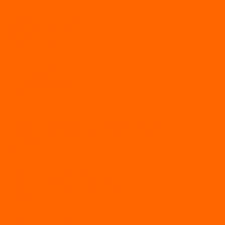
Прогулочные SUP-доски
Спортивные SUP-доски
Туринговые SUP-доски
Универсальные SUP-доски
Аксессуары для лодок
ВЕЗДЕХОДЫ
Вездеходы Бурлак
ВЕЗДЕХОДЫ ВЕПС
ВЕЗДЕХОДЫ РАЙДА
ЛОДКИ ПВХ
Altair
Моторные лодки ALTAIR с AirDeck
Моторные лодки Altair с жестким дном (с пайолом)
Моторные лодки НДНД Altair (с надувным дном низкого
давления)
РИБ
POLAR BIRD
ЛОДКИ СЕРИИ EAGLE («ОРЛАН»)
ЛОДКИ СЕРИИ MERLIN («КРЕЧЕТ»)
ЛОДКИ СЕРИИ SEAGULL («ЧАЙКА»)
RiverBoats
Лодки ПВХ с (НДНД)
Лодки ПВХ с жестким дном