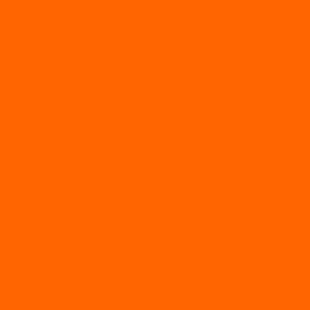
Мотобуксировщики Альбатрос
Мотобуксировщики для глубокого снега
Мотовездеходы
Мотобуксировщики УРАГАН
Мототолкачи Ураган
МОТОРЫ
TOYAMA
ALLFA
Двухтактные моторы ALLFA
Четырехтактные моторы ALLFA
Hidea
Двухтактные лодочные моторы
Моторы EFI (инжекторные)
Четырехтактные лодочные моторы
PARSUN
2-х тактные лодочные моторы
4-х тактные лодочные моторы
Sea Pro
Болотоходные моторы Sea-Pro 4-х тактные
Двухтактные лодочные моторы SEA-PRO
Четырёхтактные лодочные моторы SEA-PRO
МОТОТЕХНИКА
Квадроциклы