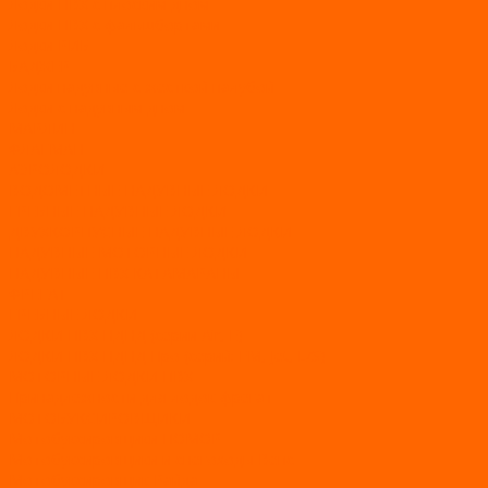
Лодки ПВХ с плоским дном
Лодки ПВХ с фальшбортами
Лодки РИБ
БАДЖЕР
Лодки надувные с жесткой палубой
Лодки с надувным дном
МАРЛИН
ФЛАГМАН
АЭРОЛОДКИ
ВОДОМЕТНЫЕ НАДУВНЫЕ ЛОДКИ
ГРЕБНЫЕ НАДУВНЫЕ ЛОДКИ
ДВУХКОРПУСНЫЕ НАДУВНЫЕ ЛОДКИ
НАДУВНЫЕ МОТОРНЫЕ ЛОДКИ
НАДУВНЫЕ ПВХ КАТАМАРАНЫ
ФРЕГАТ
ГРЕБНЫЕ ЛОДКИ
ЛОДКИ ПВХ НДНД (серии Air, Е)
ЛОДКИ ПВХ НДНД Про (серий: FM, Jet, L/S)
МОТОРНЫЕ ЛОДКИ ПВХ
Принадлежности для лодок фрегат
МОТОБУКСИРОВЩИКИ
Мотобуксировщики ПОМОР
Мотобуксировщики и снегоходы Вепс
Мотобуксировщик Райда