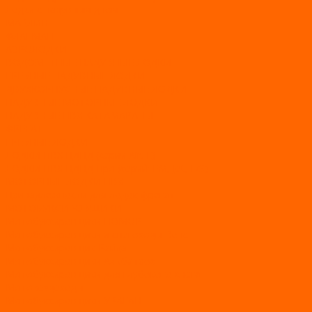
Лодки с надувным дном
МАРЛИН
ФЛАГМАН
АЭРОЛОДКИ
ВОДОМЕТНЫЕ НАДУВНЫЕ ЛОДКИ
ГРЕБНЫЕ НАДУВНЫЕ ЛОДКИ
ДВУХКОРПУСНЫЕ НАДУВНЫЕ ЛОДКИ
НАДУВНЫЕ МОТОРНЫЕ ЛОДКИ
НАДУВНЫЕ ПВХ КАТАМАРАНЫ
ФРЕГАТ
ГРЕБНЫЕ ЛОДКИ
ЛОДКИ ПВХ НДНД (серии Air, Е)
ЛОДКИ ПВХ НДНД Про (серий: FM, Jet, L/S)
МОТОРНЫЕ ЛОДКИ ПВХ
Принадлежности для лодок фрегат
МОТОБУКСИРОВЩИКИ
Мотобуксировщики ПОМОР
Мотобуксировщики и снегоходы Вепс
Мотобуксировщик Райда
Мотобуксировщики Альбатрос
Мотобуксировщики для глубокого снега
Мотовездеходы
Мотобуксировщики УРАГАН