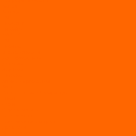
Квадроциклы YACOTA
Мопеды
Мотоциклы
BSE
MotoLand1
Питбайки
AVANTIS
BSE
Motoland
Электросамокаты
Доп. оборудование
Для лодок
Ледобуры
Навесное
Запчасти и расходники
Запчасти
Запчасти на мотобуксировщик
Масла
Свечи
Садовые машины
Газонокосилки
Газонокосилки Champion
Дровоколы
Культиваторы