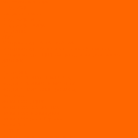
Аксессуары для лодок
ВЕЗДЕХОДЫ
Вездеходы Бурлак
ВЕЗДЕХОДЫ ВЕПС
ВЕЗДЕХОДЫ РАЙДА
ЛОДКИ ПВХ
Altair
Моторные лодки ALTAIR с AirDeck
Моторные лодки Altair с жестким дном (с пайолом)
Моторные лодки НДНД Altair (с надувным дном низкого
давления)
РИБ
POLAR BIRD
ЛОДКИ СЕРИИ EAGLE («ОРЛАН»)
ЛОДКИ СЕРИИ MERLIN («КРЕЧЕТ»)
ЛОДКИ СЕРИИ SEAGULL («ЧАЙКА»)
RiverBoats
Лодки ПВХ с (НДНД)
Лодки ПВХ с жестким дном
Лодки ПВХ с плоским дном
Лодки ПВХ с фальшбортами
Лодки РИБ
БАДЖЕР
Лодки надувные с жесткой палубой