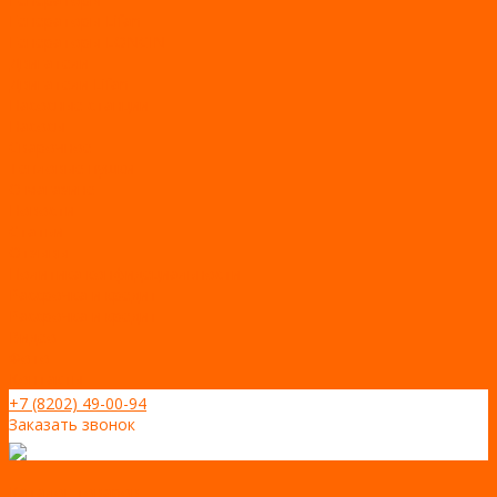
Генераторы Lifan
Генераторы LONCIN
Двигатели
Двигатели Lifan
Насосные станции
Насосы
Сварочное
Тепловые пушки
О магазине
Новости
Статьи
Отзывы
Политика конфидециальности
Рассрочка и кредит
Рассрочка и кредит
Видео
Фото
Контакты
+7 (8202) 49-00-94
Заказать звонок
Каталог товаров