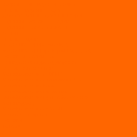
ВОДОМЕТНЫЕ НАДУВНЫЕ ЛОДКИ
ГРЕБНЫЕ НАДУВНЫЕ ЛОДКИ
ДВУХКОРПУСНЫЕ НАДУВНЫЕ ЛОДКИ
НАДУВНЫЕ МОТОРНЫЕ ЛОДКИ
НАДУВНЫЕ ПВХ КАТАМАРАНЫ
ФРЕГАТ
ГРЕБНЫЕ ЛОДКИ
ЛОДКИ ПВХ НДНД (серии Air, Е)
ЛОДКИ ПВХ НДНД Про (серий: FM, Jet, L/S)
МОТОРНЫЕ ЛОДКИ ПВХ
Принадлежности для лодок фрегат
МОТОБУКСИРОВЩИКИ
Мотобуксировщики ПОМОР
Мотобуксировщики и снегоходы Вепс
Мотобуксировщик Райда
Мотобуксировщики Альбатрос
Мотобуксировщики для глубокого снега
Мотовездеходы
Мотобуксировщики УРАГАН
Мототолкачи Ураган
МОТОРЫ
TOYAMA
ALLFA