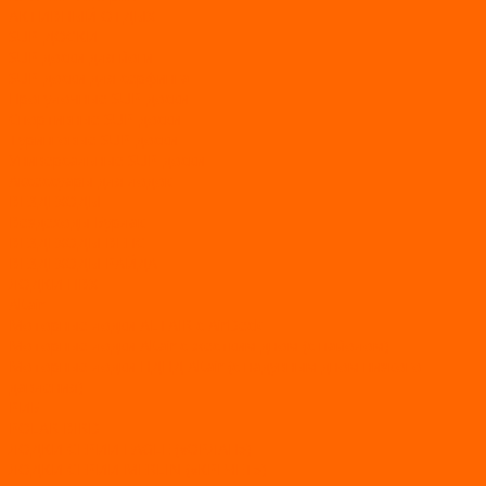
АКТИВНЫЙ ОТДЫХ
SUP-ДОСКИ
SUP доски для йоги
SUP-доски для серфинга
Прогулочные SUP-доски
Спортивные SUP-доски
Туринговые SUP-доски
Универсальные SUP-доски
Аксессуары для лодок
ВЕЗДЕХОДЫ
Вездеходы Бурлак
ВЕЗДЕХОДЫ ВЕПС
ВЕЗДЕХОДЫ РАЙДА
ЛОДКИ ПВХ
Altair
Моторные лодки ALTAIR с AirDeck
Моторные лодки Altair с жестким дном (с пайолом)
Моторные лодки НДНД Altair (с надувным дном низкого
давления)
РИБ
POLAR BIRD
ЛОДКИ СЕРИИ EAGLE («ОРЛАН»)
ЛОДКИ СЕРИИ MERLIN («КРЕЧЕТ»)