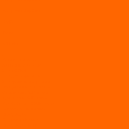
Рассрочка и кредит
Видео
Фото
Контакты
...
Каталог товаров
АКТИВНЫЙ ОТДЫХ
SUP-ДОСКИ
SUP доски для йоги
SUP-доски для серфинга
Прогулочные SUP-доски
Спортивные SUP-доски
Туринговые SUP-доски
Универсальные SUP-доски
Аксессуары для лодок
ВЕЗДЕХОДЫ
Вездеходы Бурлак
ВЕЗДЕХОДЫ ВЕПС