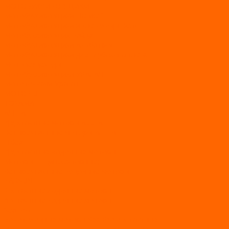
МОТОБУКСИРОВЩИКИ
Мотобуксировщики ПОМОР
Мотобуксировщики и снегоходы Вепс
Мотобуксировщик Райда
Мотобуксировщики Альбатрос
Мотобуксировщики для глубокого снега
Мотовездеходы
Мотобуксировщики УРАГАН
Мототолкачи Ураган
МОТОРЫ
TOYAMA
ALLFA
Двухтактные моторы ALLFA
Четырехтактные моторы ALLFA
Hidea
Двухтактные лодочные моторы
Моторы EFI (инжекторные)
Четырехтактные лодочные моторы
PARSUN
2-х тактные лодочные моторы
4-х тактные лодочные моторы
Sea Pro
Болотоходные моторы Sea-Pro 4-х тактные