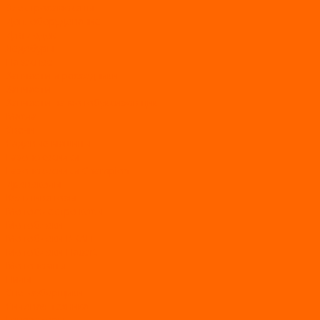
Электросамокаты
Доп. оборудование
Для лодок
Ледобуры
Навесное
Запчасти и расходники
Запчасти
Запчасти на мотобуксировщик
Масла
Свечи
Садовые машины
Газонокосилки
Газонокосилки Champion
Дровоколы
Культиваторы
Мото/электро косы
Мотоблоки
Мотоблоки BRAIT
Мотоблоки Habert
Мотопомпы
Пилы
Снегоуборщики
Силовая техника
Генераторы