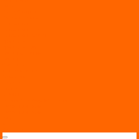
Пилы
Снегоуборщики
Силовая техника
Генераторы
Генераторы Lifan
Генераторы LONCIN
Двигатели
Двигатели Lifan
Насосные станции
Насосы
Сварочное
Тепловые пушки
О магазине
Новости
Статьи
Отзывы
Политика конфидециальности
Рассрочка и кредит
Рассрочка и кредит
Видео
Фото
Контакты