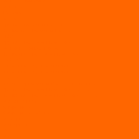
Мототолкачи Ураган
МОТОРЫ
TOYAMA
ALLFA
Двухтактные моторы ALLFA
Четырехтактные моторы ALLFA
Hidea
Двухтактные лодочные моторы
Моторы EFI (инжекторные)
Четырехтактные лодочные моторы
PARSUN
2-х тактные лодочные моторы
4-х тактные лодочные моторы
Sea Pro
Болотоходные моторы Sea-Pro 4-х тактные
Двухтактные лодочные моторы SEA-PRO
Четырёхтактные лодочные моторы SEA-PRO
МОТОТЕХНИКА
Квадроциклы
Квадроциклы YACOTA
Мопеды
Мотоциклы
BSE
MotoLand1