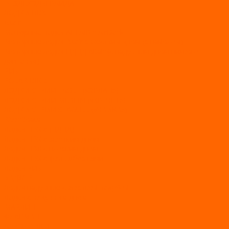
ВЕЗДЕХОДЫ РАЙДА
ЛОДКИ ПВХ
Altair
Моторные лодки ALTAIR с AirDeck
Моторные лодки Altair с жестким дном (с пайолом)
Моторные лодки НДНД Altair (с надувным дном низкого
давления)
РИБ
POLAR BIRD
ЛОДКИ СЕРИИ EAGLE («ОРЛАН»)
ЛОДКИ СЕРИИ MERLIN («КРЕЧЕТ»)
ЛОДКИ СЕРИИ SEAGULL («ЧАЙКА»)
RiverBoats
Лодки ПВХ с (НДНД)
Лодки ПВХ с жестким дном
Лодки ПВХ с плоским дном
Лодки ПВХ с фальшбортами
Лодки РИБ
БАДЖЕР
Лодки надувные с жесткой палубой
Лодки с надувным дном
МАРЛИН
ФЛАГМАН
АЭРОЛОДКИ