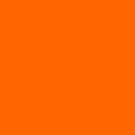
Питбайки
AVANTIS
BSE
Motoland
Электросамокаты
Доп. оборудование
Для лодок
Ледобуры
Навесное
Запчасти и расходники
Запчасти
Запчасти на мотобуксировщик
Масла
Свечи
Садовые машины
Газонокосилки
Газонокосилки Champion
Дровоколы
Культиваторы
Мото/электро косы
Мотоблоки
Мотоблоки BRAIT
Мотоблоки Habert
Мотопомпы