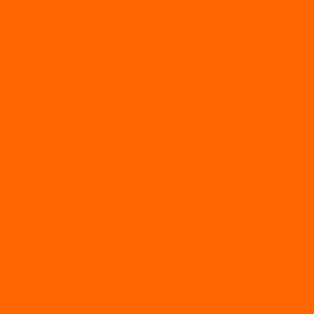
Мото/электро косы
Мотоблоки
Мотоблоки BRAIT
Мотоблоки Habert
Мотопомпы
Пилы
Снегоуборщики
Силовая техника
Генераторы
Генераторы Lifan
Генераторы LONCIN
Двигатели
Двигатели Lifan
Насосные станции
Насосы
Сварочное
Тепловые пушки
О магазине
Новости
Статьи
Отзывы
Политика конфидециальности
Рассрочка и кредит