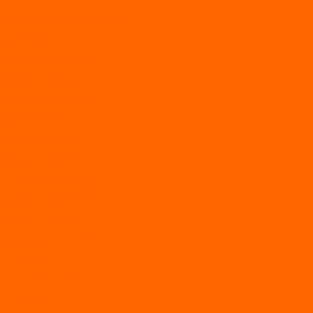
Газонокосилки
Газонокосилки Champion
Дровоколы
Культиваторы
Мото/электро косы
Мотоблоки
Мотоблоки BRAIT
Мотоблоки Habert
Мотопомпы
Пилы
Снегоуборщики
Силовая техника
Генераторы
Генераторы Lifan
Генераторы LONCIN
Двигатели
Двигатели Lifan
Насосные станции
Насосы
Сварочное
Тепловые пушки
О магазине
Новости