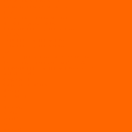
Двухтактные моторы ALLFA
Четырехтактные моторы ALLFA
Hidea
Двухтактные лодочные моторы
Моторы EFI (инжекторные)
Четырехтактные лодочные моторы
PARSUN
2-х тактные лодочные моторы
4-х тактные лодочные моторы
Sea Pro
Болотоходные моторы Sea-Pro 4-х тактные
Двухтактные лодочные моторы SEA-PRO
Четырёхтактные лодочные моторы SEA-PRO
МОТОТЕХНИКА
Квадроциклы
Квадроциклы YACOTA
Мопеды
Мотоциклы
BSE
MotoLand1
Питбайки
AVANTIS
BSE
Motoland