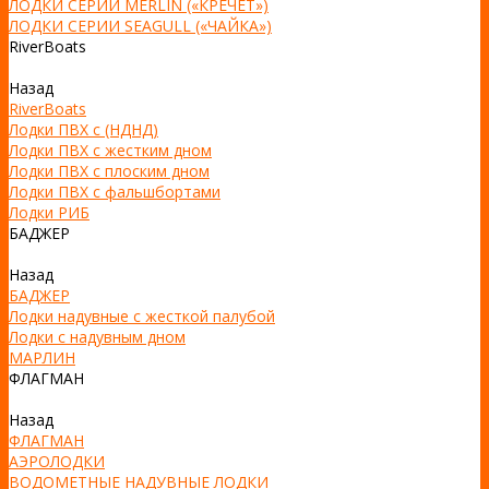
ЛОДКИ СЕРИИ MERLIN («КРЕЧЕТ»)
ЛОДКИ СЕРИИ SEAGULL («ЧАЙКА»)
RiverBoats
Назад
RiverBoats
Лодки ПВХ с (НДНД)
Лодки ПВХ с жестким дном
Лодки ПВХ с плоским дном
Лодки ПВХ с фальшбортами
Лодки РИБ
БАДЖЕР
Назад
БАДЖЕР
Лодки надувные с жесткой палубой
Лодки с надувным дном
МАРЛИН
ФЛАГМАН
Назад
ФЛАГМАН
АЭРОЛОДКИ
ВОДОМЕТНЫЕ НАДУВНЫЕ ЛОДКИ