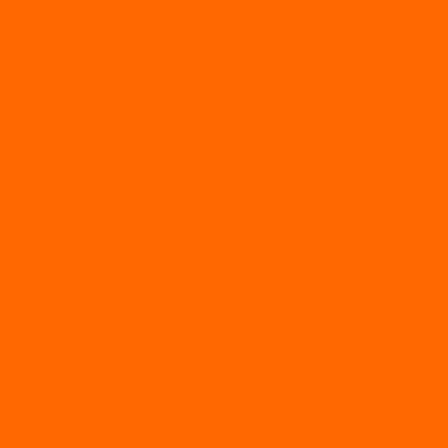
Статьи
Отзывы
Политика конфидециальности
Рассрочка и кредит
Рассрочка и кредит
Видео
Фото
Контакты
...
Каталог товаров
АКТИВНЫЙ ОТДЫХ
SUP-ДОСКИ
SUP доски для йоги
SUP-доски для серфинга
Прогулочные SUP-доски
Спортивные SUP-доски
Туринговые SUP-доски
Универсальные SUP-доски