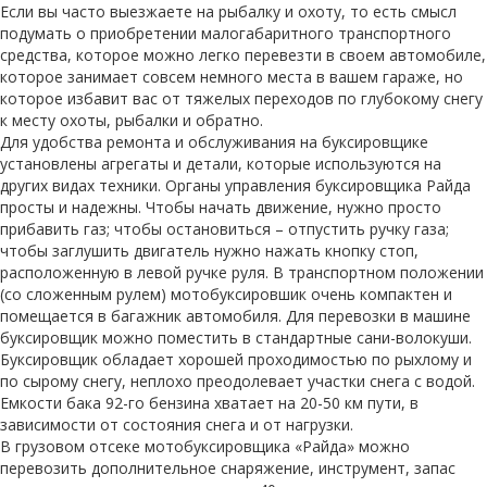
Если вы часто выезжаете на рыбалку и охоту, то есть смысл
подумать о приобретении малогабаритного транспортного
средства, которое можно легко перевезти в своем автомобиле,
которое занимает совсем немного места в вашем гараже, но
которое избавит вас от тяжелых переходов по глубокому снегу
к месту охоты, рыбалки и обратно.
Для удобства ремонта и обслуживания на буксировщике
установлены агрегаты и детали, которые используются на
других видах техники. Органы управления буксировщика Райда
просты и надежны. Чтобы начать движение, нужно просто
прибавить газ; чтобы остановиться – отпустить ручку газа;
чтобы заглушить двигатель нужно нажать кнопку стоп,
расположенную в левой ручке руля. В транспортном положении
(со сложенным рулем) мотобуксировшик очень компактен и
помещается в багажник автомобиля. Для перевозки в машине
буксировщик можно поместить в стандартные сани-волокуши.
Буксировщик обладает хорошей проходимостью по рыхлому и
по сырому снегу, неплохо преодолевает участки снега с водой.
Емкости бака 92-го бензина хватает на 20-50 км пути, в
зависимости от состояния снега и от нагрузки.
В грузовом отсеке мотобуксировщика «Райда» можно
перевозить дополнительное снаряжение, инструмент, запас