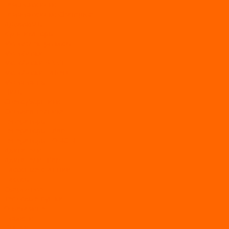
Газонокосилки
Газонокосилки Champion
Дровоколы
Культиваторы
Мото/электро косы
Мотоблоки
Мотоблоки BRAIT
Мотоблоки Habert
Мотопомпы
Пилы
Снегоуборщики
Силовая техника
Генераторы
Генераторы Lifan
Генераторы LONCIN
Двигатели
Двигатели Lifan
Насосные станции
Насосы
Сварочное
Тепловые пушки
О магазине
Новости
Статьи