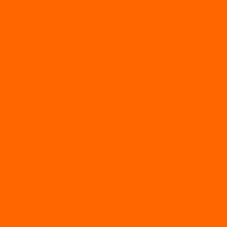
Мотобуксировщик Райда
Мотобуксировщики Альбатрос
Мотобуксировщики для глубокого снега
Мотовездеходы
Мотобуксировщики УРАГАН
Мототолкачи Ураган
МОТОРЫ
TOYAMA
ALLFA
Двухтактные моторы ALLFA
Четырехтактные моторы ALLFA
Hidea
Двухтактные лодочные моторы
Моторы EFI (инжекторные)
Четырехтактные лодочные моторы
PARSUN
2-х тактные лодочные моторы
4-х тактные лодочные моторы
Sea Pro
Болотоходные моторы Sea-Pro 4-х тактные
Двухтактные лодочные моторы SEA-PRO
Четырёхтактные лодочные моторы SEA-PRO
МОТОТЕХНИКА
Квадроциклы