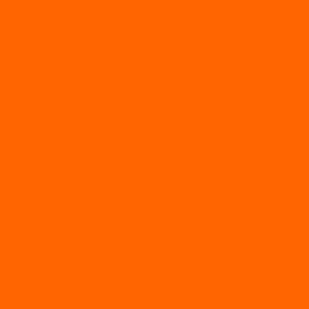
Квадроциклы YACOTA
Мопеды
Мотоциклы
BSE
MotoLand1
Питбайки
AVANTIS
BSE
Motoland
Электросамокаты
Доп. оборудование
Для лодок
Ледобуры
Навесное
Запчасти и расходники
Запчасти
Запчасти на мотобуксировщик
Масла
Свечи
Садовые машины
Газонокосилки
Газонокосилки Champion
Дровоколы