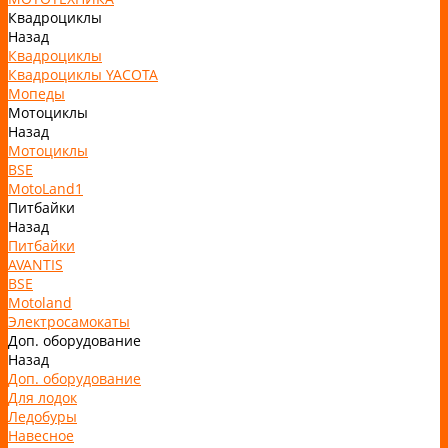
Квадроциклы
Назад
Квадроциклы
Квадроциклы YACOTA
Мопеды
Мотоциклы
Назад
Мотоциклы
BSE
MotoLand1
Питбайки
Назад
Питбайки
AVANTIS
BSE
Motoland
Электросамокаты
Доп. оборудование
Назад
Доп. оборудование
Для лодок
Ледобуры
Навесное