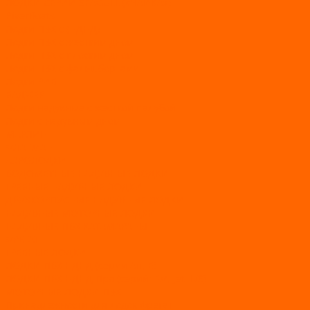
ЛОДКИ СЕРИИ SEAGULL («ЧАЙКА»)
RiverBoats
Лодки ПВХ с (НДНД)
Лодки ПВХ с жестким дном
Лодки ПВХ с плоским дном
Лодки ПВХ с фальшбортами
Лодки РИБ
БАДЖЕР
Лодки надувные с жесткой палубой
Лодки с надувным дном
МАРЛИН
ФЛАГМАН
АЭРОЛОДКИ
ВОДОМЕТНЫЕ НАДУВНЫЕ ЛОДКИ
ГРЕБНЫЕ НАДУВНЫЕ ЛОДКИ
ДВУХКОРПУСНЫЕ НАДУВНЫЕ ЛОДКИ
НАДУВНЫЕ МОТОРНЫЕ ЛОДКИ
НАДУВНЫЕ ПВХ КАТАМАРАНЫ
ФРЕГАТ
ГРЕБНЫЕ ЛОДКИ
ЛОДКИ ПВХ НДНД (серии Air, Е)
ЛОДКИ ПВХ НДНД Про (серий: FM, Jet, L/S)
МОТОРНЫЕ ЛОДКИ ПВХ
Принадлежности для лодок фрегат