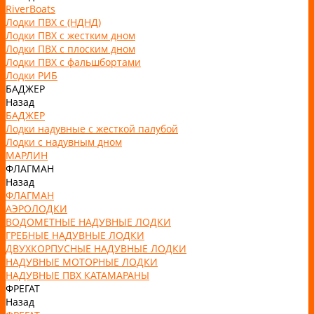
RiverBoats
Лодки ПВХ с (НДНД)
Лодки ПВХ с жестким дном
Лодки ПВХ с плоским дном
Лодки ПВХ с фальшбортами
Лодки РИБ
БАДЖЕР
Назад
БАДЖЕР
Лодки надувные с жесткой палубой
Лодки с надувным дном
МАРЛИН
ФЛАГМАН
Назад
ФЛАГМАН
АЭРОЛОДКИ
ВОДОМЕТНЫЕ НАДУВНЫЕ ЛОДКИ
ГРЕБНЫЕ НАДУВНЫЕ ЛОДКИ
ДВУХКОРПУСНЫЕ НАДУВНЫЕ ЛОДКИ
НАДУВНЫЕ МОТОРНЫЕ ЛОДКИ
НАДУВНЫЕ ПВХ КАТАМАРАНЫ
ФРЕГАТ
Назад