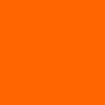
ВЕЗДЕХОДЫ
Вездеходы Бурлак
ВЕЗДЕХОДЫ ВЕПС
ВЕЗДЕХОДЫ РАЙДА
ЛОДКИ ПВХ
Altair
Моторные лодки ALTAIR с AirDeck
Моторные лодки Altair с жестким дном (с пайолом)
Моторные лодки НДНД Altair (с надувным дном низкого
давления)
РИБ
POLAR BIRD
ЛОДКИ СЕРИИ EAGLE («ОРЛАН»)
ЛОДКИ СЕРИИ MERLIN («КРЕЧЕТ»)
ЛОДКИ СЕРИИ SEAGULL («ЧАЙКА»)
RiverBoats
Лодки ПВХ с (НДНД)
Лодки ПВХ с жестким дном
Лодки ПВХ с плоским дном
Лодки ПВХ с фальшбортами
Лодки РИБ
БАДЖЕР
Лодки надувные с жесткой палубой