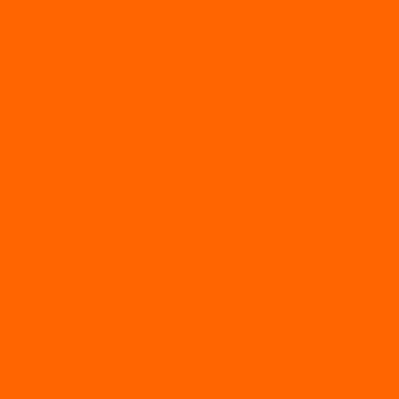
АЭРОЛОДКИ
ВОДОМЕТНЫЕ НАДУВНЫЕ ЛОДКИ
ГРЕБНЫЕ НАДУВНЫЕ ЛОДКИ
ДВУХКОРПУСНЫЕ НАДУВНЫЕ ЛОДКИ
НАДУВНЫЕ МОТОРНЫЕ ЛОДКИ
НАДУВНЫЕ ПВХ КАТАМАРАНЫ
ФРЕГАТ
ГРЕБНЫЕ ЛОДКИ
ЛОДКИ ПВХ НДНД (серии Air, Е)
ЛОДКИ ПВХ НДНД Про (серий: FM, Jet, L/S)
МОТОРНЫЕ ЛОДКИ ПВХ
Принадлежности для лодок фрегат
МОТОБУКСИРОВЩИКИ
Мотобуксировщики ПОМОР
Мотобуксировщики и снегоходы Вепс
Мотобуксировщик Райда
Мотобуксировщики Альбатрос
Мотобуксировщики для глубокого снега
Мотовездеходы
Мотобуксировщики УРАГАН
Мототолкачи Ураган
МОТОРЫ
TOYAMA
ALLFA