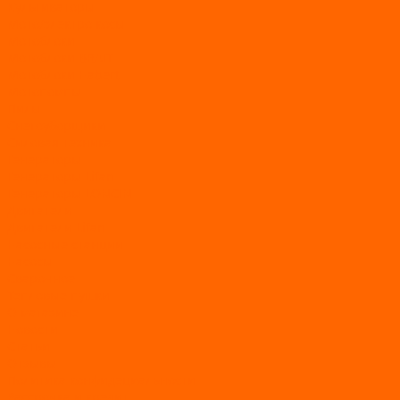
Культиваторы
Мото/электро косы
Мотоблоки
Мотоблоки BRAIT
Мотоблоки Habert
Мотопомпы
Пилы
Снегоуборщики
Силовая техника
Генераторы
Генераторы Lifan
Генераторы LONCIN
Двигатели
Двигатели Lifan
Насосные станции
Насосы
Сварочное
Тепловые пушки
О магазине
Новости
Статьи
Отзывы
Политика конфидециальности
Рассрочка и кредит