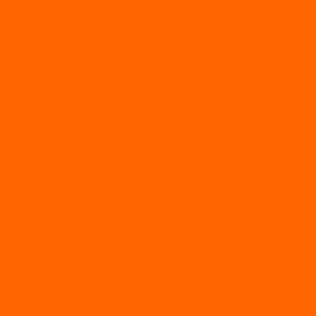
Генераторы
Генераторы Lifan
Генераторы LONCIN
Двигатели
Двигатели Lifan
Насосные станции
Насосы
Сварочное
Тепловые пушки
О магазине
Новости
Статьи
Отзывы
Политика конфидециальности
Рассрочка и кредит
Рассрочка и кредит
Видео
Фото
Контакты
...
Каталог товаров
АКТИВНЫЙ ОТДЫХ
SUP-ДОСКИ
SUP доски для йоги