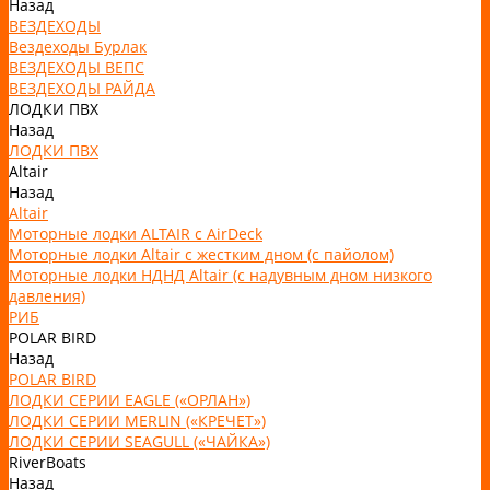
Назад
ВЕЗДЕХОДЫ
Вездеходы Бурлак
ВЕЗДЕХОДЫ ВЕПС
ВЕЗДЕХОДЫ РАЙДА
ЛОДКИ ПВХ
Назад
ЛОДКИ ПВХ
Altair
Назад
Altair
Моторные лодки ALTAIR с AirDeck
Моторные лодки Altair с жестким дном (с пайолом)
Моторные лодки НДНД Altair (с надувным дном низкого
давления)
РИБ
POLAR BIRD
Назад
POLAR BIRD
ЛОДКИ СЕРИИ EAGLE («ОРЛАН»)
ЛОДКИ СЕРИИ MERLIN («КРЕЧЕТ»)
ЛОДКИ СЕРИИ SEAGULL («ЧАЙКА»)
RiverBoats
Назад