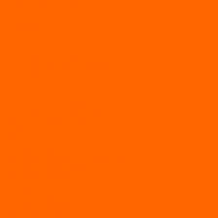
Лодки с надувным дном
МАРЛИН
ФЛАГМАН
АЭРОЛОДКИ
ВОДОМЕТНЫЕ НАДУВНЫЕ ЛОДКИ
ГРЕБНЫЕ НАДУВНЫЕ ЛОДКИ
ДВУХКОРПУСНЫЕ НАДУВНЫЕ ЛОДКИ
НАДУВНЫЕ МОТОРНЫЕ ЛОДКИ
НАДУВНЫЕ ПВХ КАТАМАРАНЫ
ФРЕГАТ
ГРЕБНЫЕ ЛОДКИ
ЛОДКИ ПВХ НДНД (серии Air, Е)
ЛОДКИ ПВХ НДНД Про (серий: FM, Jet, L/S)
МОТОРНЫЕ ЛОДКИ ПВХ
Принадлежности для лодок фрегат
МОТОБУКСИРОВЩИКИ
Мотобуксировщики ПОМОР
Мотобуксировщики и снегоходы Вепс
Мотобуксировщик Райда
Мотобуксировщики Альбатрос
Мотобуксировщики для глубокого снега
Мотовездеходы
Мотобуксировщики УРАГАН
Мототолкачи Ураган