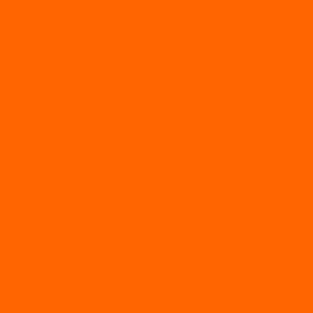
ВЕЗДЕХОДЫ РАЙДА
ЛОДКИ ПВХ
Altair
Моторные лодки ALTAIR с AirDeck
Моторные лодки Altair с жестким дном (с пайолом)
Моторные лодки НДНД Altair (с надувным дном низкого
давления)
РИБ
POLAR BIRD
ЛОДКИ СЕРИИ EAGLE («ОРЛАН»)
ЛОДКИ СЕРИИ MERLIN («КРЕЧЕТ»)
ЛОДКИ СЕРИИ SEAGULL («ЧАЙКА»)
RiverBoats
Лодки ПВХ с (НДНД)
Лодки ПВХ с жестким дном
Лодки ПВХ с плоским дном
Лодки ПВХ с фальшбортами
Лодки РИБ
БАДЖЕР
Лодки надувные с жесткой палубой
Лодки с надувным дном
МАРЛИН
ФЛАГМАН