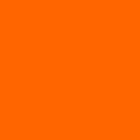
AVANTIS
BSE
Motoland
Электросамокаты
Доп. оборудование
Для лодок
Ледобуры
Навесное
Запчасти и расходники
Запчасти
Запчасти на мотобуксировщик
Масла
Свечи
Садовые машины
Газонокосилки
Газонокосилки Champion
Дровоколы
Культиваторы
Мото/электро косы
Мотоблоки
Мотоблоки BRAIT
Мотоблоки Habert
Мотопомпы