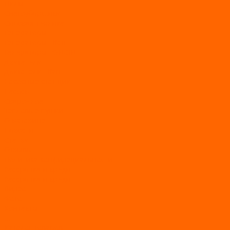
Пилы
Снегоуборщики
Силовая техника
Генераторы
Генераторы Lifan
Генераторы LONCIN
Двигатели
Двигатели Lifan
Насосные станции
Насосы
Сварочное
Тепловые пушки
О магазине
Новости
Статьи
Отзывы
Политика конфидециальности
Рассрочка и кредит
Рассрочка и кредит
Видео
Фото
Контакты
...
Каталог товаров