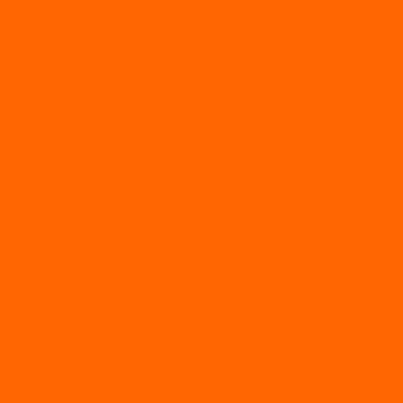
Двухтактные лодочные моторы SEA-PRO
Четырёхтактные лодочные моторы SEA-PRO
МОТОТЕХНИКА
Квадроциклы
Квадроциклы YACOTA
Мопеды
Мотоциклы
BSE
MotoLand1
Питбайки
AVANTIS
BSE
Motoland
Электросамокаты
Доп. оборудование
Для лодок
Ледобуры
Навесное
Запчасти и расходники
Запчасти
Запчасти на мотобуксировщик
Масла
Свечи
Садовые машины