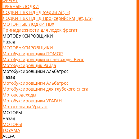
ФРЕГАТ
ГРЕБНЫЕ ЛОДКИ
ЛОДКИ ПВХ НДНД (серии Air, Е)
ЛОДКИ ПВХ НДНД Про (серий: FM, Jet, L/S)
МОТОРНЫЕ ЛОДКИ ПВХ
Принадлежности для лодок фрегат
МОТОБУКСИРОВЩИКИ
Назад
МОТОБУКСИРОВЩИКИ
Мотобуксировщики ПОМОР
Мотобуксировщики и снегоходы Вепс
Мотобуксировщик Райда
Мотобуксировщики Альбатрос
Назад
Мотобуксировщики Альбатрос
Мотобуксировщики для глубокого снега
Мотовездеходы
Мотобуксировщики УРАГАН
Мототолкачи Ураган
МОТОРЫ
Назад
МОТОРЫ
TOYAMA
ALLFA