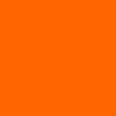
Двухтактные моторы ALLFA
Четырехтактные моторы ALLFA
Hidea
Двухтактные лодочные моторы
Моторы EFI (инжекторные)
Четырехтактные лодочные моторы
PARSUN
2-х тактные лодочные моторы
4-х тактные лодочные моторы
Sea Pro
Болотоходные моторы Sea-Pro 4-х тактные
Двухтактные лодочные моторы SEA-PRO
Четырёхтактные лодочные моторы SEA-PRO
МОТОТЕХНИКА
Квадроциклы
Квадроциклы YACOTA
Мопеды
Мотоциклы
BSE
MotoLand1
Питбайки
AVANTIS
BSE
Motoland