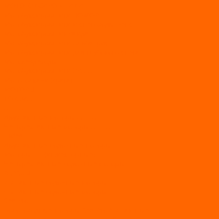
МОТОБУКСИРОВЩИКИ
Мотобуксировщики ПОМОР
Мотобуксировщики и снегоходы Вепс
Мотобуксировщик Райда
Мотобуксировщики Альбатрос
Мотобуксировщики для глубокого снега
Мотовездеходы
Мотобуксировщики УРАГАН
Мототолкачи Ураган
МОТОРЫ
TOYAMA
ALLFA
Двухтактные моторы ALLFA
Четырехтактные моторы ALLFA
Hidea
Двухтактные лодочные моторы
Моторы EFI (инжекторные)
Четырехтактные лодочные моторы
PARSUN
2-х тактные лодочные моторы
4-х тактные лодочные моторы
Sea Pro
Болотоходные моторы Sea-Pro 4-х тактные