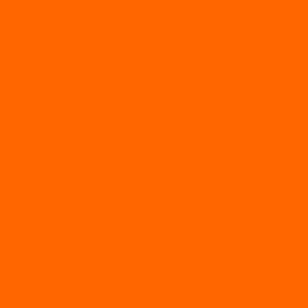
SUP-доски для серфинга
Прогулочные SUP-доски
Спортивные SUP-доски
Туринговые SUP-доски
Универсальные SUP-доски
Аксессуары для лодок
ВЕЗДЕХОДЫ
Вездеходы Бурлак
ВЕЗДЕХОДЫ ВЕПС
ВЕЗДЕХОДЫ РАЙДА
ЛОДКИ ПВХ
Altair
Моторные лодки ALTAIR с AirDeck
Моторные лодки Altair с жестким дном (с пайолом)
Моторные лодки НДНД Altair (с надувным дном низкого
давления)
РИБ
POLAR BIRD
ЛОДКИ СЕРИИ EAGLE («ОРЛАН»)
ЛОДКИ СЕРИИ MERLIN («КРЕЧЕТ»)
ЛОДКИ СЕРИИ SEAGULL («ЧАЙКА»)
RiverBoats
Лодки ПВХ с (НДНД)