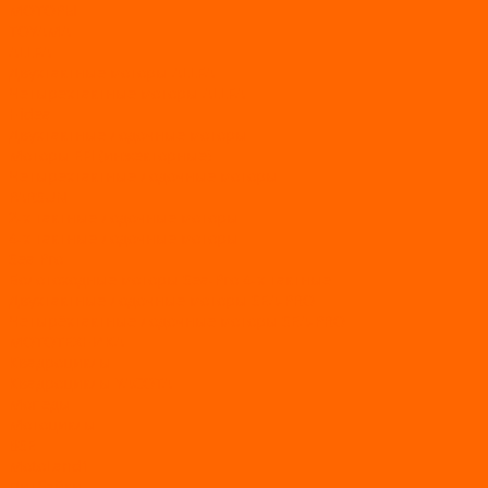
МОТОРЫ
TOYAMA
ALLFA
Двухтактные моторы ALLFA
Четырехтактные моторы ALLFA
Hidea
Двухтактные лодочные моторы
Моторы EFI (инжекторные)
Четырехтактные лодочные моторы
PARSUN
2-х тактные лодочные моторы
4-х тактные лодочные моторы
Sea Pro
Болотоходные моторы Sea-Pro 4-х тактные
Двухтактные лодочные моторы SEA-PRO
Четырёхтактные лодочные моторы SEA-PRO
МОТОТЕХНИКА
Квадроциклы
Квадроциклы YACOTA
Мопеды
Мотоциклы
BSE
MotoLand1
Питбайки