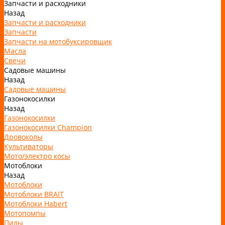
Запчасти и расходники
Назад
Запчасти и расходники
Запчасти
Запчасти на мотобуксировщик
Масла
Свечи
Садовые машины
Назад
Садовые машины
Газонокосилки
Назад
Газонокосилки
Газонокосилки Champion
Дровоколы
Культиваторы
Мото/электро косы
Мотоблоки
Назад
Мотоблоки
Мотоблоки BRAIT
Мотоблоки Habert
Мотопомпы
Пилы