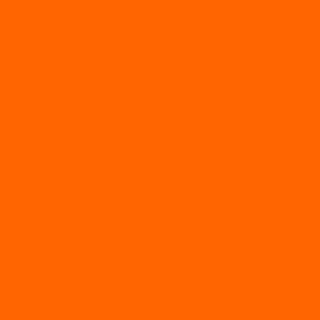
Лодки ПВХ с жестким дном
Лодки ПВХ с плоским дном
Лодки ПВХ с фальшбортами
Лодки РИБ
БАДЖЕР
Лодки надувные с жесткой палубой
Лодки с надувным дном
МАРЛИН
ФЛАГМАН
АЭРОЛОДКИ
ВОДОМЕТНЫЕ НАДУВНЫЕ ЛОДКИ
ГРЕБНЫЕ НАДУВНЫЕ ЛОДКИ
ДВУХКОРПУСНЫЕ НАДУВНЫЕ ЛОДКИ
НАДУВНЫЕ МОТОРНЫЕ ЛОДКИ
НАДУВНЫЕ ПВХ КАТАМАРАНЫ
ФРЕГАТ
ГРЕБНЫЕ ЛОДКИ
ЛОДКИ ПВХ НДНД (серии Air, Е)
ЛОДКИ ПВХ НДНД Про (серий: FM, Jet, L/S)
МОТОРНЫЕ ЛОДКИ ПВХ
Принадлежности для лодок фрегат
МОТОБУКСИРОВЩИКИ
Мотобуксировщики ПОМОР
Мотобуксировщики и снегоходы Вепс