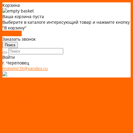
Корзина
Ваша корзина пуста
Выберите в каталоге интересующий товар и нажмите кнопку
"В корзину"
В каталог
Заказать звонок
Поиск
Войти
г. Череповец
motomir35@yandex.ru
Каталог товаров
АКТИВНЫЙ ОТДЫХ
SUP-ДОСКИ
SUP доски для йоги
SUP-доски для серфинга
Прогулочные SUP-доски
Спортивные SUP-доски
Туринговые SUP-доски
Универсальные SUP-доски
Аксессуары для лодок