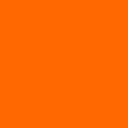
Электросамокаты
Доп. оборудование
Для лодок
Ледобуры
Навесное
Запчасти и расходники
Запчасти
Запчасти на мотобуксировщик
Масла
Свечи
Садовые машины
Газонокосилки
Газонокосилки Champion
Дровоколы
Культиваторы
Мото/электро косы
Мотоблоки
Мотоблоки BRAIT
Мотоблоки Habert
Мотопомпы
Пилы
Снегоуборщики
Силовая техника