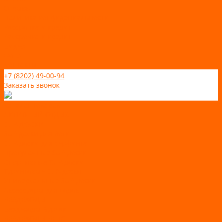
Отзывы
Политика конфидециальности
Рассрочка и кредит
Рассрочка и кредит
Видео
Фото
Контакты
+7 (8202) 49-00-94
Заказать звонок
Каталог товаров
АКТИВНЫЙ ОТДЫХ
SUP-ДОСКИ
SUP доски для йоги
SUP-доски для серфинга
Прогулочные SUP-доски
Спортивные SUP-доски
Туринговые SUP-доски
Универсальные SUP-доски
Аксессуары для лодок
ВЕЗДЕХОДЫ
Вездеходы Бурлак
ВЕЗДЕХОДЫ ВЕПС