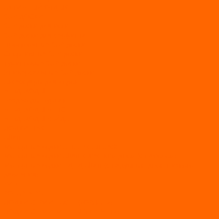
АКТИВНЫЙ ОТДЫХ
SUP-ДОСКИ
SUP доски для йоги
SUP-доски для серфинга
Прогулочные SUP-доски
Спортивные SUP-доски
Туринговые SUP-доски
Универсальные SUP-доски
Аксессуары для лодок
ВЕЗДЕХОДЫ
Вездеходы Бурлак
ВЕЗДЕХОДЫ ВЕПС
ВЕЗДЕХОДЫ РАЙДА
ЛОДКИ ПВХ
Altair
Моторные лодки ALTAIR с AirDeck
Моторные лодки Altair с жестким дном (с пайолом)
Моторные лодки НДНД Altair (с надувным дном низкого
давления)
РИБ
POLAR BIRD
ЛОДКИ СЕРИИ EAGLE («ОРЛАН»)
ЛОДКИ СЕРИИ MERLIN («КРЕЧЕТ»)