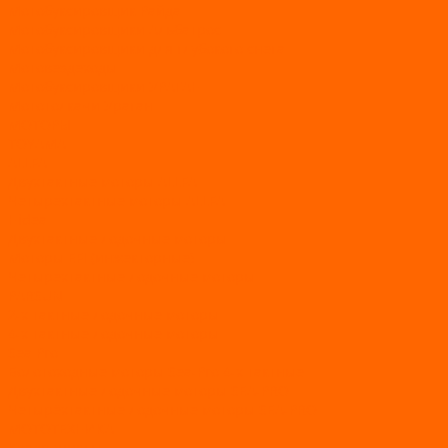
Мотобуксировщик Райда
Мотобуксировщики Альбатрос
Мотобуксировщики для глубокого снега
Мотовездеходы
Мотобуксировщики УРАГАН
Мототолкачи Ураган
МОТОРЫ
TOYAMA
ALLFA
Двухтактные моторы ALLFA
Четырехтактные моторы ALLFA
Hidea
Двухтактные лодочные моторы
Моторы EFI (инжекторные)
Четырехтактные лодочные моторы
PARSUN
2-х тактные лодочные моторы
4-х тактные лодочные моторы
Sea Pro
Болотоходные моторы Sea-Pro 4-х тактные
Двухтактные лодочные моторы SEA-PRO
Четырёхтактные лодочные моторы SEA-PRO
МОТОТЕХНИКА
Квадроциклы