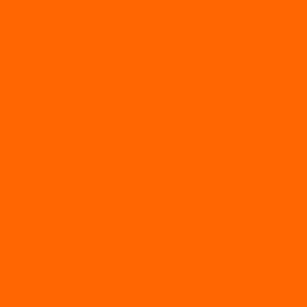
Электросамокаты
Доп. оборудование
Для лодок
Ледобуры
Навесное
Запчасти и расходники
Запчасти
Запчасти на мотобуксировщик
Масла
Свечи
Садовые машины
Газонокосилки
Газонокосилки Champion
Дровоколы
Культиваторы
Мото/электро косы
Мотоблоки
Мотоблоки BRAIT
Мотоблоки Habert
Мотопомпы
Пилы
Снегоуборщики
Силовая техника