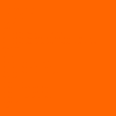
ВЕЗДЕХОДЫ
Вездеходы Бурлак
ВЕЗДЕХОДЫ ВЕПС
ВЕЗДЕХОДЫ РАЙДА
ЛОДКИ ПВХ
Altair
Моторные лодки ALTAIR с AirDeck
Моторные лодки Altair с жестким дном (с пайолом)
Моторные лодки НДНД Altair (с надувным дном низкого
давления)
РИБ
POLAR BIRD
ЛОДКИ СЕРИИ EAGLE («ОРЛАН»)
ЛОДКИ СЕРИИ MERLIN («КРЕЧЕТ»)
ЛОДКИ СЕРИИ SEAGULL («ЧАЙКА»)
RiverBoats
Лодки ПВХ с (НДНД)
Лодки ПВХ с жестким дном
Лодки ПВХ с плоским дном
Лодки ПВХ с фальшбортами
Лодки РИБ
БАДЖЕР
Лодки надувные с жесткой палубой