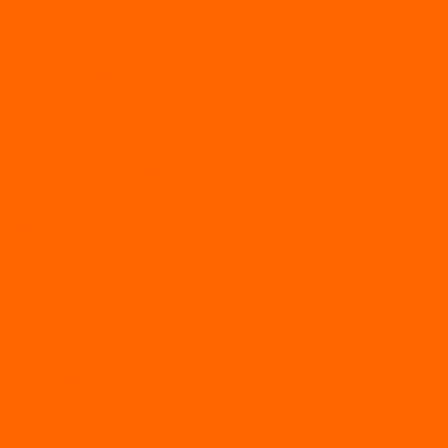
AVANTIS
BSE
Motoland
Электросамокаты
Доп. оборудование
Для лодок
Ледобуры
Навесное
Запчасти и расходники
Запчасти
Запчасти на мотобуксировщик
Масла
Свечи
Садовые машины
Газонокосилки
Газонокосилки Champion
Дровоколы
Культиваторы
Мото/электро косы
Мотоблоки
Мотоблоки BRAIT
Мотоблоки Habert
Мотопомпы