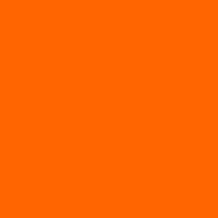
Лодки ПВХ с жестким дном
Лодки ПВХ с плоским дном
Лодки ПВХ с фальшбортами
Лодки РИБ
БАДЖЕР
Лодки надувные с жесткой палубой
Лодки с надувным дном
МАРЛИН
ФЛАГМАН
АЭРОЛОДКИ
ВОДОМЕТНЫЕ НАДУВНЫЕ ЛОДКИ
ГРЕБНЫЕ НАДУВНЫЕ ЛОДКИ
ДВУХКОРПУСНЫЕ НАДУВНЫЕ ЛОДКИ
НАДУВНЫЕ МОТОРНЫЕ ЛОДКИ
НАДУВНЫЕ ПВХ КАТАМАРАНЫ
ФРЕГАТ
ГРЕБНЫЕ ЛОДКИ
ЛОДКИ ПВХ НДНД (серии Air, Е)
ЛОДКИ ПВХ НДНД Про (серий: FM, Jet, L/S)
МОТОРНЫЕ ЛОДКИ ПВХ
Принадлежности для лодок фрегат
МОТОБУКСИРОВЩИКИ
Мотобуксировщики ПОМОР
Мотобуксировщики и снегоходы Вепс