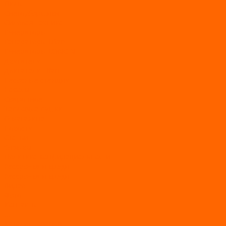
Пилы
Снегоуборщики
Силовая техника
Генераторы
Генераторы Lifan
Генераторы LONCIN
Двигатели
Двигатели Lifan
Насосные станции
Насосы
Сварочное
Тепловые пушки
О магазине
Новости
Статьи
Отзывы
Политика конфидециальности
Рассрочка и кредит
Рассрочка и кредит
Видео
Фото
Контакты
...
Каталог товаров