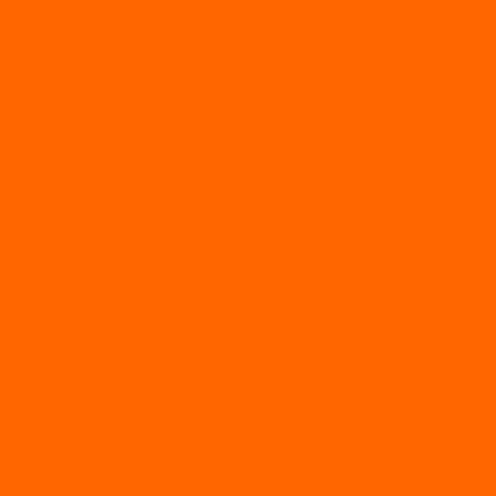
ЛОДКИ СЕРИИ SEAGULL («ЧАЙКА»)
RiverBoats
Лодки ПВХ с (НДНД)
Лодки ПВХ с жестким дном
Лодки ПВХ с плоским дном
Лодки ПВХ с фальшбортами
Лодки РИБ
БАДЖЕР
Лодки надувные с жесткой палубой
Лодки с надувным дном
МАРЛИН
ФЛАГМАН
АЭРОЛОДКИ
ВОДОМЕТНЫЕ НАДУВНЫЕ ЛОДКИ
ГРЕБНЫЕ НАДУВНЫЕ ЛОДКИ
ДВУХКОРПУСНЫЕ НАДУВНЫЕ ЛОДКИ
НАДУВНЫЕ МОТОРНЫЕ ЛОДКИ
НАДУВНЫЕ ПВХ КАТАМАРАНЫ
ФРЕГАТ
ГРЕБНЫЕ ЛОДКИ
ЛОДКИ ПВХ НДНД (серии Air, Е)
ЛОДКИ ПВХ НДНД Про (серий: FM, Jet, L/S)
МОТОРНЫЕ ЛОДКИ ПВХ
Принадлежности для лодок фрегат