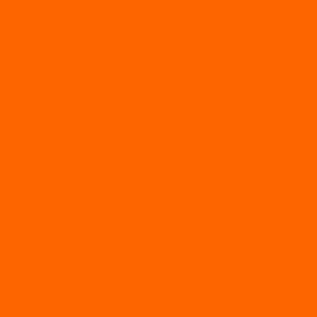
Культиваторы
Мото/электро косы
Мотоблоки
Мотоблоки BRAIT
Мотоблоки Habert
Мотопомпы
Пилы
Снегоуборщики
Силовая техника
Генераторы
Генераторы Lifan
Генераторы LONCIN
Двигатели
Двигатели Lifan
Насосные станции
Насосы
Сварочное
Тепловые пушки
О магазине
Новости
Статьи
Отзывы
Политика конфидециальности
Рассрочка и кредит