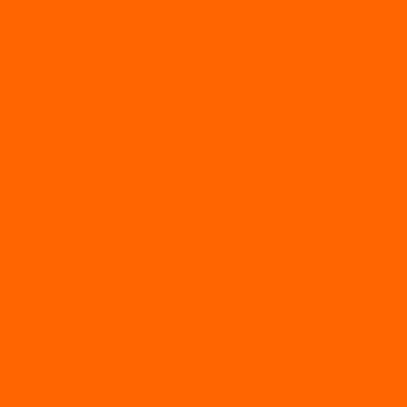
АКТИВНЫЙ ОТДЫХ
SUP-ДОСКИ
SUP доски для йоги
SUP-доски для серфинга
Прогулочные SUP-доски
Спортивные SUP-доски
Туринговые SUP-доски
Универсальные SUP-доски
Аксессуары для лодок
ВЕЗДЕХОДЫ
Вездеходы Бурлак
ВЕЗДЕХОДЫ ВЕПС
ВЕЗДЕХОДЫ РАЙДА
ЛОДКИ ПВХ
Altair
Моторные лодки ALTAIR с AirDeck
Моторные лодки Altair с жестким дном (с пайолом)
Моторные лодки НДНД Altair (с надувным дном низкого
давления)
РИБ
POLAR BIRD
ЛОДКИ СЕРИИ EAGLE («ОРЛАН»)
ЛОДКИ СЕРИИ MERLIN («КРЕЧЕТ»)