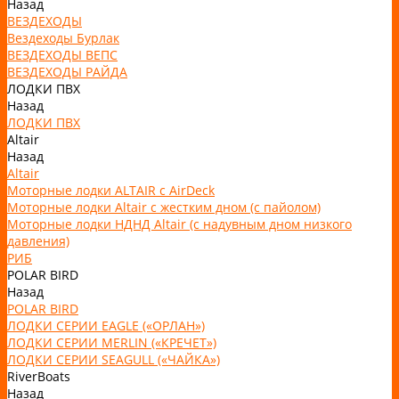
Назад
ВЕЗДЕХОДЫ
Вездеходы Бурлак
ВЕЗДЕХОДЫ ВЕПС
ВЕЗДЕХОДЫ РАЙДА
ЛОДКИ ПВХ
Назад
ЛОДКИ ПВХ
Altair
Назад
Altair
Моторные лодки ALTAIR с AirDeck
Моторные лодки Altair с жестким дном (с пайолом)
Моторные лодки НДНД Altair (с надувным дном низкого
давления)
РИБ
POLAR BIRD
Назад
POLAR BIRD
ЛОДКИ СЕРИИ EAGLE («ОРЛАН»)
ЛОДКИ СЕРИИ MERLIN («КРЕЧЕТ»)
ЛОДКИ СЕРИИ SEAGULL («ЧАЙКА»)
RiverBoats
Назад