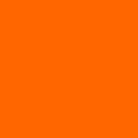
МОТОРЫ
TOYAMA
ALLFA
Двухтактные моторы ALLFA
Четырехтактные моторы ALLFA
Hidea
Двухтактные лодочные моторы
Моторы EFI (инжекторные)
Четырехтактные лодочные моторы
PARSUN
2-х тактные лодочные моторы
4-х тактные лодочные моторы
Sea Pro
Болотоходные моторы Sea-Pro 4-х тактные
Двухтактные лодочные моторы SEA-PRO
Четырёхтактные лодочные моторы SEA-PRO
МОТОТЕХНИКА
Квадроциклы
Квадроциклы YACOTA
Мопеды
Мотоциклы
BSE
MotoLand1
Питбайки