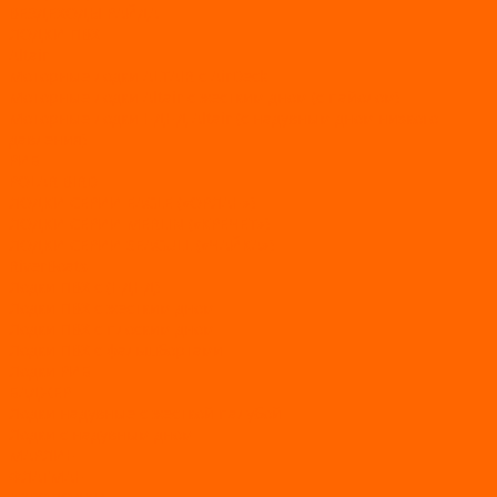
ВЕЗДЕХОДЫ РАЙДА
ЛОДКИ ПВХ
Altair
Моторные лодки ALTAIR с AirDeck
Моторные лодки Altair с жестким дном (с пайолом)
Моторные лодки НДНД Altair (с надувным дном низкого
давления)
РИБ
POLAR BIRD
ЛОДКИ СЕРИИ EAGLE («ОРЛАН»)
ЛОДКИ СЕРИИ MERLIN («КРЕЧЕТ»)
ЛОДКИ СЕРИИ SEAGULL («ЧАЙКА»)
RiverBoats
Лодки ПВХ с (НДНД)
Лодки ПВХ с жестким дном
Лодки ПВХ с плоским дном
Лодки ПВХ с фальшбортами
Лодки РИБ
БАДЖЕР
Лодки надувные с жесткой палубой
Лодки с надувным дном
МАРЛИН
ФЛАГМАН