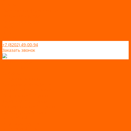
Отзывы
Политика конфидециальности
Рассрочка и кредит
Рассрочка и кредит
Видео
Фото
Контакты
+7 (8202) 49-00-94
Заказать звонок
Каталог товаров
АКТИВНЫЙ ОТДЫХ
SUP-ДОСКИ
SUP доски для йоги
SUP-доски для серфинга
Прогулочные SUP-доски
Спортивные SUP-доски
Туринговые SUP-доски
Универсальные SUP-доски
Аксессуары для лодок
ВЕЗДЕХОДЫ
Вездеходы Бурлак
ВЕЗДЕХОДЫ ВЕПС