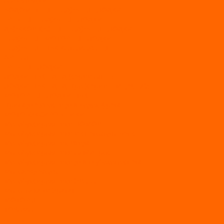
АЭРОЛОДКИ
ВОДОМЕТНЫЕ НАДУВНЫЕ ЛОДКИ
ГРЕБНЫЕ НАДУВНЫЕ ЛОДКИ
ДВУХКОРПУСНЫЕ НАДУВНЫЕ ЛОДКИ
НАДУВНЫЕ МОТОРНЫЕ ЛОДКИ
НАДУВНЫЕ ПВХ КАТАМАРАНЫ
ФРЕГАТ
ГРЕБНЫЕ ЛОДКИ
ЛОДКИ ПВХ НДНД (серии Air, Е)
ЛОДКИ ПВХ НДНД Про (серий: FM, Jet, L/S)
МОТОРНЫЕ ЛОДКИ ПВХ
Принадлежности для лодок фрегат
МОТОБУКСИРОВЩИКИ
Мотобуксировщики ПОМОР
Мотобуксировщики и снегоходы Вепс
Мотобуксировщик Райда
Мотобуксировщики Альбатрос
Мотобуксировщики для глубокого снега
Мотовездеходы
Мотобуксировщики УРАГАН
Мототолкачи Ураган
МОТОРЫ
TOYAMA
ALLFA