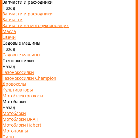
Запчасти и расходники
Назад
Запчасти и расходники
Запчасти
Запчасти на мотобуксировщик
Масла
Свечи
Садовые машины
Назад
Садовые машины
Газонокосилки
Назад
Газонокосилки
Газонокосилки Champion
Дровоколы
Культиваторы
Мото/электро косы
Мотоблоки
Назад
Мотоблоки
Мотоблоки BRAIT
Мотоблоки Habert
Мотопомпы
Пилы