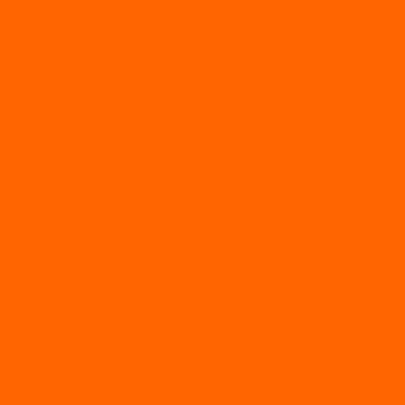
Лодки с надувным дном
МАРЛИН
ФЛАГМАН
АЭРОЛОДКИ
ВОДОМЕТНЫЕ НАДУВНЫЕ ЛОДКИ
ГРЕБНЫЕ НАДУВНЫЕ ЛОДКИ
ДВУХКОРПУСНЫЕ НАДУВНЫЕ ЛОДКИ
НАДУВНЫЕ МОТОРНЫЕ ЛОДКИ
НАДУВНЫЕ ПВХ КАТАМАРАНЫ
ФРЕГАТ
ГРЕБНЫЕ ЛОДКИ
ЛОДКИ ПВХ НДНД (серии Air, Е)
ЛОДКИ ПВХ НДНД Про (серий: FM, Jet, L/S)
МОТОРНЫЕ ЛОДКИ ПВХ
Принадлежности для лодок фрегат
МОТОБУКСИРОВЩИКИ
Мотобуксировщики ПОМОР
Мотобуксировщики и снегоходы Вепс
Мотобуксировщик Райда
Мотобуксировщики Альбатрос
Мотобуксировщики для глубокого снега
Мотовездеходы
Мотобуксировщики УРАГАН
Мототолкачи Ураган