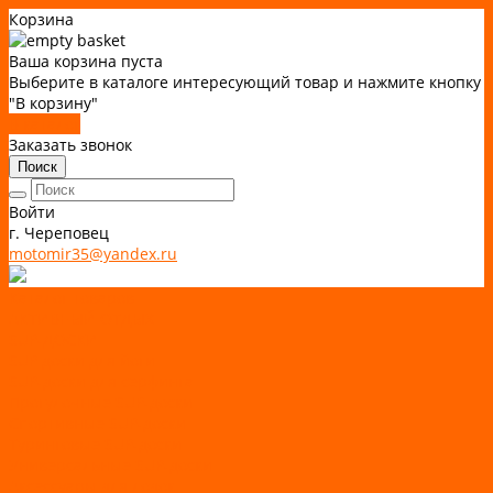
Корзина
Ваша корзина пуста
Выберите в каталоге интересующий товар и нажмите кнопку
"В корзину"
В каталог
Заказать звонок
Поиск
Войти
г. Череповец
motomir35@yandex.ru
Каталог товаров
АКТИВНЫЙ ОТДЫХ
SUP-ДОСКИ
SUP доски для йоги
SUP-доски для серфинга
Прогулочные SUP-доски
Спортивные SUP-доски
Туринговые SUP-доски
Универсальные SUP-доски
Аксессуары для лодок