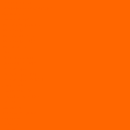
Газонокосилки
Газонокосилки Champion
Дровоколы
Культиваторы
Мото/электро косы
Мотоблоки
Мотоблоки BRAIT
Мотоблоки Habert
Мотопомпы
Пилы
Снегоуборщики
Силовая техника
Генераторы
Генераторы Lifan
Генераторы LONCIN
Двигатели
Двигатели Lifan
Насосные станции
Насосы
Сварочное
Тепловые пушки
О магазине
Новости
Статьи