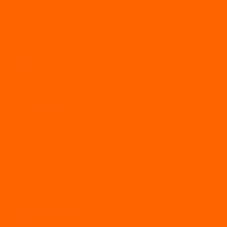
Квадроциклы YACOTA
Мопеды
Мотоциклы
BSE
MotoLand1
Питбайки
AVANTIS
BSE
Motoland
Электросамокаты
Доп. оборудование
Для лодок
Ледобуры
Навесное
Запчасти и расходники
Запчасти
Запчасти на мотобуксировщик
Масла
Свечи
Садовые машины
Газонокосилки
Газонокосилки Champion
Дровоколы