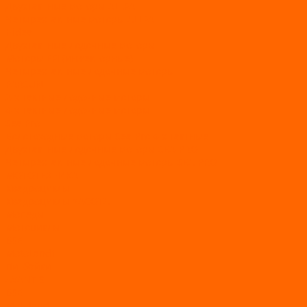
Двухтактные моторы ALLFA
Четырехтактные моторы ALLFA
Hidea
Двухтактные лодочные моторы
Моторы EFI (инжекторные)
Четырехтактные лодочные моторы
PARSUN
2-х тактные лодочные моторы
4-х тактные лодочные моторы
Sea Pro
Болотоходные моторы Sea-Pro 4-х тактные
Двухтактные лодочные моторы SEA-PRO
Четырёхтактные лодочные моторы SEA-PRO
МОТОТЕХНИКА
Квадроциклы
Квадроциклы YACOTA
Мопеды
Мотоциклы
BSE
MotoLand1
Питбайки
AVANTIS
BSE
Motoland