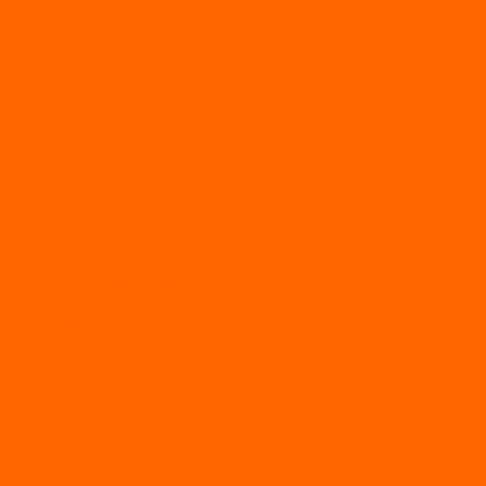
SUP-доски для серфинга
Прогулочные SUP-доски
Спортивные SUP-доски
Туринговые SUP-доски
Универсальные SUP-доски
Аксессуары для лодок
ВЕЗДЕХОДЫ
Вездеходы Бурлак
ВЕЗДЕХОДЫ ВЕПС
ВЕЗДЕХОДЫ РАЙДА
ЛОДКИ ПВХ
Altair
Моторные лодки ALTAIR с AirDeck
Моторные лодки Altair с жестким дном (с пайолом)
Моторные лодки НДНД Altair (с надувным дном низкого
давления)
РИБ
POLAR BIRD
ЛОДКИ СЕРИИ EAGLE («ОРЛАН»)
ЛОДКИ СЕРИИ MERLIN («КРЕЧЕТ»)
ЛОДКИ СЕРИИ SEAGULL («ЧАЙКА»)
RiverBoats
Лодки ПВХ с (НДНД)