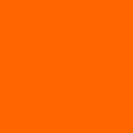
Генераторы
Генераторы Lifan
Генераторы LONCIN
Двигатели
Двигатели Lifan
Насосные станции
Насосы
Сварочное
Тепловые пушки
О магазине
Новости
Статьи
Отзывы
Политика конфидециальности
Рассрочка и кредит
Рассрочка и кредит
Видео
Фото
Контакты
...
Каталог товаров
АКТИВНЫЙ ОТДЫХ
SUP-ДОСКИ
SUP доски для йоги