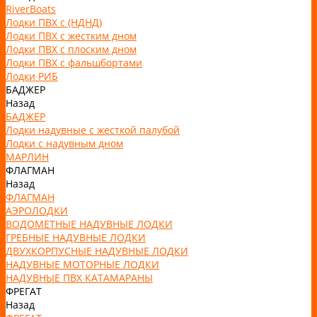
RiverBoats
Лодки ПВХ с (НДНД)
Лодки ПВХ с жестким дном
Лодки ПВХ с плоским дном
Лодки ПВХ с фальшбортами
Лодки РИБ
БАДЖЕР
Назад
БАДЖЕР
Лодки надувные с жесткой палубой
Лодки с надувным дном
МАРЛИН
ФЛАГМАН
Назад
ФЛАГМАН
АЭРОЛОДКИ
ВОДОМЕТНЫЕ НАДУВНЫЕ ЛОДКИ
ГРЕБНЫЕ НАДУВНЫЕ ЛОДКИ
ДВУХКОРПУСНЫЕ НАДУВНЫЕ ЛОДКИ
НАДУВНЫЕ МОТОРНЫЕ ЛОДКИ
НАДУВНЫЕ ПВХ КАТАМАРАНЫ
ФРЕГАТ
Назад