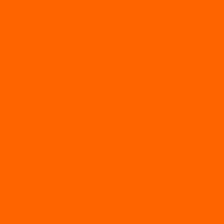
МОТОБУКСИРОВЩИКИ
Мотобуксировщики ПОМОР
Мотобуксировщики и снегоходы Вепс
Мотобуксировщик Райда
Мотобуксировщики Альбатрос
Мотобуксировщики для глубокого снега
Мотовездеходы
Мотобуксировщики УРАГАН
Мототолкачи Ураган
МОТОРЫ
TOYAMA
ALLFA
Двухтактные моторы ALLFA
Четырехтактные моторы ALLFA
Hidea
Двухтактные лодочные моторы
Моторы EFI (инжекторные)
Четырехтактные лодочные моторы
PARSUN
2-х тактные лодочные моторы
4-х тактные лодочные моторы
Sea Pro
Болотоходные моторы Sea-Pro 4-х тактные