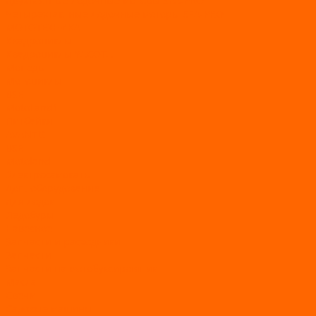
Двухтактные лодочные моторы SEA-PRO
Четырёхтактные лодочные моторы SEA-PRO
МОТОТЕХНИКА
Квадроциклы
Квадроциклы YACOTA
Мопеды
Мотоциклы
BSE
MotoLand1
Питбайки
AVANTIS
BSE
Motoland
Электросамокаты
Доп. оборудование
Для лодок
Ледобуры
Навесное
Запчасти и расходники
Запчасти
Запчасти на мотобуксировщик
Масла
Свечи
Садовые машины