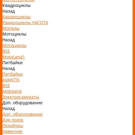
Квадроциклы
Назад
Квадроциклы
Квадроциклы YACOTA
Мопеды
Мотоциклы
Назад
Мотоциклы
BSE
MotoLand1
Питбайки
Назад
Питбайки
AVANTIS
BSE
Motoland
Электросамокаты
Доп. оборудование
Назад
Доп. оборудование
Для лодок
Ледобуры
Навесное