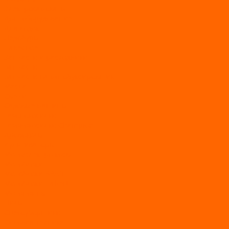
Электросамокаты
Доп. оборудование
Для лодок
Ледобуры
Навесное
Запчасти и расходники
Запчасти
Запчасти на мотобуксировщик
Масла
Свечи
Садовые машины
Газонокосилки
Газонокосилки Champion
Дровоколы
Культиваторы
Мото/электро косы
Мотоблоки
Мотоблоки BRAIT
Мотоблоки Habert
Мотопомпы
Пилы
Снегоуборщики
Силовая техника