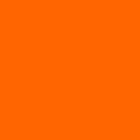
Культиваторы
Мото/электро косы
Мотоблоки
Мотоблоки BRAIT
Мотоблоки Habert
Мотопомпы
Пилы
Снегоуборщики
Силовая техника
Генераторы
Генераторы Lifan
Генераторы LONCIN
Двигатели
Двигатели Lifan
Насосные станции
Насосы
Сварочное
Тепловые пушки
О магазине
Новости
Статьи
Отзывы
Политика конфидециальности
Рассрочка и кредит