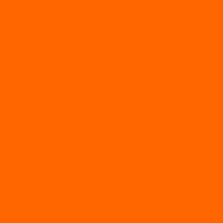
ВЕЗДЕХОДЫ РАЙДА
ЛОДКИ ПВХ
Altair
Моторные лодки ALTAIR с AirDeck
Моторные лодки Altair с жестким дном (с пайолом)
Моторные лодки НДНД Altair (с надувным дном низкого
давления)
РИБ
POLAR BIRD
ЛОДКИ СЕРИИ EAGLE («ОРЛАН»)
ЛОДКИ СЕРИИ MERLIN («КРЕЧЕТ»)
ЛОДКИ СЕРИИ SEAGULL («ЧАЙКА»)
RiverBoats
Лодки ПВХ с (НДНД)
Лодки ПВХ с жестким дном
Лодки ПВХ с плоским дном
Лодки ПВХ с фальшбортами
Лодки РИБ
БАДЖЕР
Лодки надувные с жесткой палубой
Лодки с надувным дном
МАРЛИН
ФЛАГМАН