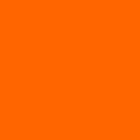
АКТИВНЫЙ ОТДЫХ
SUP-ДОСКИ
SUP доски для йоги
SUP-доски для серфинга
Прогулочные SUP-доски
Спортивные SUP-доски
Туринговые SUP-доски
Универсальные SUP-доски
Аксессуары для лодок
ВЕЗДЕХОДЫ
Вездеходы Бурлак
ВЕЗДЕХОДЫ ВЕПС
ВЕЗДЕХОДЫ РАЙДА
ЛОДКИ ПВХ
Altair
Моторные лодки ALTAIR с AirDeck
Моторные лодки Altair с жестким дном (с пайолом)
Моторные лодки НДНД Altair (с надувным дном низкого
давления)
РИБ
POLAR BIRD
ЛОДКИ СЕРИИ EAGLE («ОРЛАН»)
ЛОДКИ СЕРИИ MERLIN («КРЕЧЕТ»)