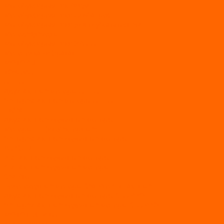
Мотобуксировщик Райда
Мотобуксировщики Альбатрос
Мотобуксировщики для глубокого снега
Мотовездеходы
Мотобуксировщики УРАГАН
Мототолкачи Ураган
МОТОРЫ
TOYAMA
ALLFA
Двухтактные моторы ALLFA
Четырехтактные моторы ALLFA
Hidea
Двухтактные лодочные моторы
Моторы EFI (инжекторные)
Четырехтактные лодочные моторы
PARSUN
2-х тактные лодочные моторы
4-х тактные лодочные моторы
Sea Pro
Болотоходные моторы Sea-Pro 4-х тактные
Двухтактные лодочные моторы SEA-PRO
Четырёхтактные лодочные моторы SEA-PRO
МОТОТЕХНИКА
Квадроциклы