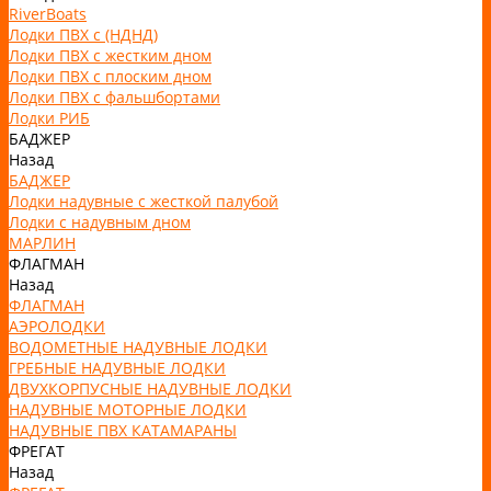
RiverBoats
Лодки ПВХ с (НДНД)
Лодки ПВХ с жестким дном
Лодки ПВХ с плоским дном
Лодки ПВХ с фальшбортами
Лодки РИБ
БАДЖЕР
Назад
БАДЖЕР
Лодки надувные с жесткой палубой
Лодки с надувным дном
МАРЛИН
ФЛАГМАН
Назад
ФЛАГМАН
АЭРОЛОДКИ
ВОДОМЕТНЫЕ НАДУВНЫЕ ЛОДКИ
ГРЕБНЫЕ НАДУВНЫЕ ЛОДКИ
ДВУХКОРПУСНЫЕ НАДУВНЫЕ ЛОДКИ
НАДУВНЫЕ МОТОРНЫЕ ЛОДКИ
НАДУВНЫЕ ПВХ КАТАМАРАНЫ
ФРЕГАТ
Назад