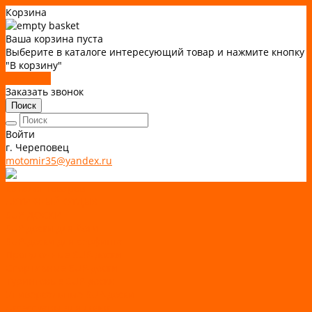
Корзина
Ваша корзина пуста
Выберите в каталоге интересующий товар и нажмите кнопку
"В корзину"
В каталог
Заказать звонок
Поиск
Войти
г. Череповец
motomir35@yandex.ru
Каталог товаров
АКТИВНЫЙ ОТДЫХ
SUP-ДОСКИ
SUP доски для йоги
SUP-доски для серфинга
Прогулочные SUP-доски
Спортивные SUP-доски
Туринговые SUP-доски
Универсальные SUP-доски
Аксессуары для лодок