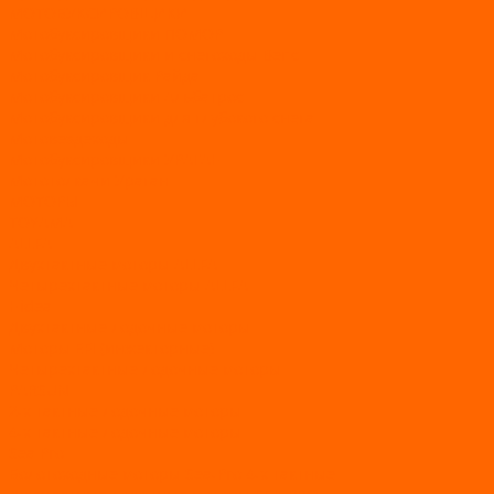
МОТОБУКСИРОВЩИКИ
Мотобуксировщики ПОМОР
Мотобуксировщики и снегоходы Вепс
Мотобуксировщик Райда
Мотобуксировщики Альбатрос
Мотобуксировщики для глубокого снега
Мотовездеходы
Мотобуксировщики УРАГАН
Мототолкачи Ураган
МОТОРЫ
TOYAMA
ALLFA
Двухтактные моторы ALLFA
Четырехтактные моторы ALLFA
Hidea
Двухтактные лодочные моторы
Моторы EFI (инжекторные)
Четырехтактные лодочные моторы
PARSUN
2-х тактные лодочные моторы
4-х тактные лодочные моторы
Sea Pro
Болотоходные моторы Sea-Pro 4-х тактные