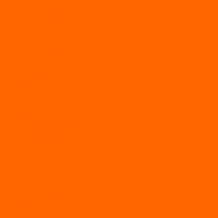
Генераторы
Генераторы Lifan
Генераторы LONCIN
Двигатели
Двигатели Lifan
Насосные станции
Насосы
Сварочное
Тепловые пушки
О магазине
Новости
Статьи
Отзывы
Политика конфидециальности
Рассрочка и кредит
Рассрочка и кредит
Видео
Фото
Контакты
...
Каталог товаров
АКТИВНЫЙ ОТДЫХ
SUP-ДОСКИ
SUP доски для йоги