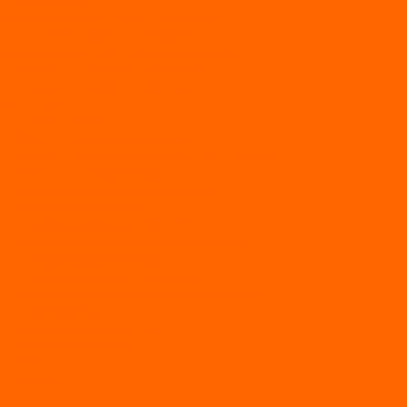
АЭРОЛОДКИ
ВОДОМЕТНЫЕ НАДУВНЫЕ ЛОДКИ
ГРЕБНЫЕ НАДУВНЫЕ ЛОДКИ
ДВУХКОРПУСНЫЕ НАДУВНЫЕ ЛОДКИ
НАДУВНЫЕ МОТОРНЫЕ ЛОДКИ
НАДУВНЫЕ ПВХ КАТАМАРАНЫ
ФРЕГАТ
ГРЕБНЫЕ ЛОДКИ
ЛОДКИ ПВХ НДНД (серии Air, Е)
ЛОДКИ ПВХ НДНД Про (серий: FM, Jet, L/S)
МОТОРНЫЕ ЛОДКИ ПВХ
Принадлежности для лодок фрегат
МОТОБУКСИРОВЩИКИ
Мотобуксировщики ПОМОР
Мотобуксировщики и снегоходы Вепс
Мотобуксировщик Райда
Мотобуксировщики Альбатрос
Мотобуксировщики для глубокого снега
Мотовездеходы
Мотобуксировщики УРАГАН
Мототолкачи Ураган
МОТОРЫ
TOYAMA
ALLFA