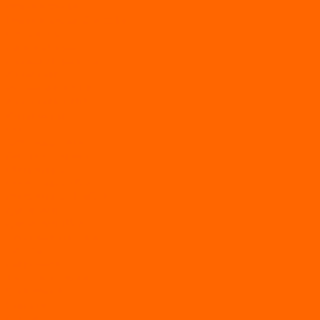
Газонокосилки
Газонокосилки Champion
Дровоколы
Культиваторы
Мото/электро косы
Мотоблоки
Мотоблоки BRAIT
Мотоблоки Habert
Мотопомпы
Пилы
Снегоуборщики
Силовая техника
Генераторы
Генераторы Lifan
Генераторы LONCIN
Двигатели
Двигатели Lifan
Насосные станции
Насосы
Сварочное
Тепловые пушки
О магазине
Новости
Статьи