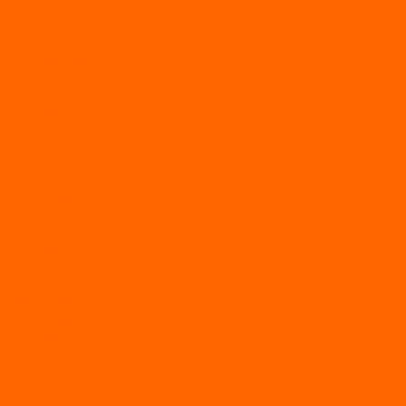
МОТОРЫ
TOYAMA
ALLFA
Двухтактные моторы ALLFA
Четырехтактные моторы ALLFA
Hidea
Двухтактные лодочные моторы
Моторы EFI (инжекторные)
Четырехтактные лодочные моторы
PARSUN
2-х тактные лодочные моторы
4-х тактные лодочные моторы
Sea Pro
Болотоходные моторы Sea-Pro 4-х тактные
Двухтактные лодочные моторы SEA-PRO
Четырёхтактные лодочные моторы SEA-PRO
МОТОТЕХНИКА
Квадроциклы
Квадроциклы YACOTA
Мопеды
Мотоциклы
BSE
MotoLand1
Питбайки