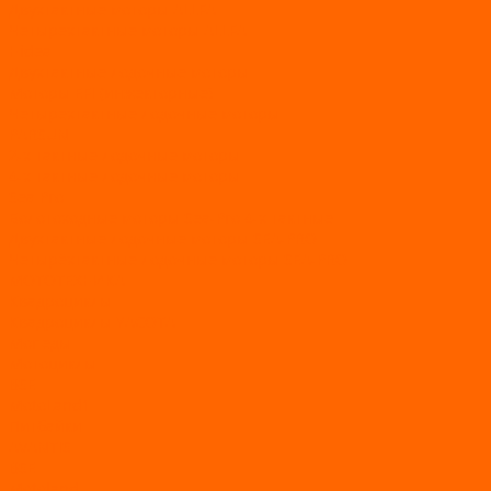
Двухтактные моторы ALLFA
Четырехтактные моторы ALLFA
Hidea
Двухтактные лодочные моторы
Моторы EFI (инжекторные)
Четырехтактные лодочные моторы
PARSUN
2-х тактные лодочные моторы
4-х тактные лодочные моторы
Sea Pro
Болотоходные моторы Sea-Pro 4-х тактные
Двухтактные лодочные моторы SEA-PRO
Четырёхтактные лодочные моторы SEA-PRO
МОТОТЕХНИКА
Квадроциклы
Квадроциклы YACOTA
Мопеды
Мотоциклы
BSE
MotoLand1
Питбайки
AVANTIS
BSE
Motoland