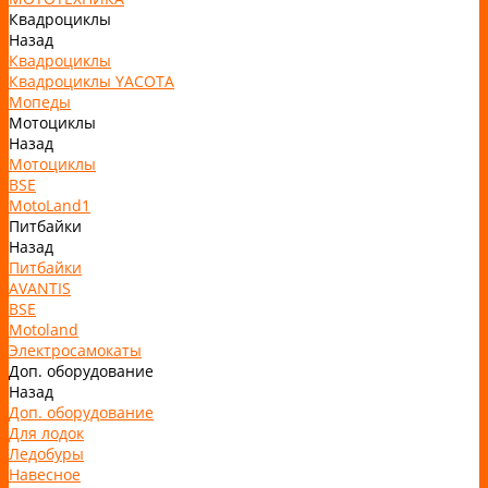
Квадроциклы
Назад
Квадроциклы
Квадроциклы YACOTA
Мопеды
Мотоциклы
Назад
Мотоциклы
BSE
MotoLand1
Питбайки
Назад
Питбайки
AVANTIS
BSE
Motoland
Электросамокаты
Доп. оборудование
Назад
Доп. оборудование
Для лодок
Ледобуры
Навесное