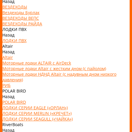
Назад
ВЕЗДЕХОДЫ
Вездеходы Бурлак
ВЕЗДЕХОДЫ ВЕПС
ВЕЗДЕХОДЫ РАЙДА
ЛОДКИ ПВХ
Назад
ЛОДКИ ПВХ
Altair
Назад
Altair
Моторные лодки ALTAIR с AirDeck
Моторные лодки Altair с жестким дном (с пайолом)
Моторные лодки НДНД Altair (с надувным дном низкого
давления)
РИБ
POLAR BIRD
Назад
POLAR BIRD
ЛОДКИ СЕРИИ EAGLE («ОРЛАН»)
ЛОДКИ СЕРИИ MERLIN («КРЕЧЕТ»)
ЛОДКИ СЕРИИ SEAGULL («ЧАЙКА»)
RiverBoats
Назад