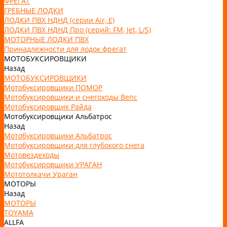
ФРЕГАТ
ГРЕБНЫЕ ЛОДКИ
ЛОДКИ ПВХ НДНД (серии Air, Е)
ЛОДКИ ПВХ НДНД Про (серий: FM, Jet, L/S)
МОТОРНЫЕ ЛОДКИ ПВХ
Принадлежности для лодок фрегат
МОТОБУКСИРОВЩИКИ
Назад
МОТОБУКСИРОВЩИКИ
Мотобуксировщики ПОМОР
Мотобуксировщики и снегоходы Вепс
Мотобуксировщик Райда
Мотобуксировщики Альбатрос
Назад
Мотобуксировщики Альбатрос
Мотобуксировщики для глубокого снега
Мотовездеходы
Мотобуксировщики УРАГАН
Мототолкачи Ураган
МОТОРЫ
Назад
МОТОРЫ
TOYAMA
ALLFA