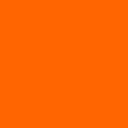
ЛОДКИ СЕРИИ SEAGULL («ЧАЙКА»)
RiverBoats
Лодки ПВХ с (НДНД)
Лодки ПВХ с жестким дном
Лодки ПВХ с плоским дном
Лодки ПВХ с фальшбортами
Лодки РИБ
БАДЖЕР
Лодки надувные с жесткой палубой
Лодки с надувным дном
МАРЛИН
ФЛАГМАН
АЭРОЛОДКИ
ВОДОМЕТНЫЕ НАДУВНЫЕ ЛОДКИ
ГРЕБНЫЕ НАДУВНЫЕ ЛОДКИ
ДВУХКОРПУСНЫЕ НАДУВНЫЕ ЛОДКИ
НАДУВНЫЕ МОТОРНЫЕ ЛОДКИ
НАДУВНЫЕ ПВХ КАТАМАРАНЫ
ФРЕГАТ
ГРЕБНЫЕ ЛОДКИ
ЛОДКИ ПВХ НДНД (серии Air, Е)
ЛОДКИ ПВХ НДНД Про (серий: FM, Jet, L/S)
МОТОРНЫЕ ЛОДКИ ПВХ
Принадлежности для лодок фрегат