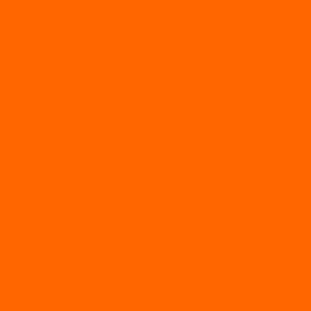
Лодки ПВХ с жестким дном
Лодки ПВХ с плоским дном
Лодки ПВХ с фальшбортами
Лодки РИБ
БАДЖЕР
Лодки надувные с жесткой палубой
Лодки с надувным дном
МАРЛИН
ФЛАГМАН
АЭРОЛОДКИ
ВОДОМЕТНЫЕ НАДУВНЫЕ ЛОДКИ
ГРЕБНЫЕ НАДУВНЫЕ ЛОДКИ
ДВУХКОРПУСНЫЕ НАДУВНЫЕ ЛОДКИ
НАДУВНЫЕ МОТОРНЫЕ ЛОДКИ
НАДУВНЫЕ ПВХ КАТАМАРАНЫ
ФРЕГАТ
ГРЕБНЫЕ ЛОДКИ
ЛОДКИ ПВХ НДНД (серии Air, Е)
ЛОДКИ ПВХ НДНД Про (серий: FM, Jet, L/S)
МОТОРНЫЕ ЛОДКИ ПВХ
Принадлежности для лодок фрегат
МОТОБУКСИРОВЩИКИ
Мотобуксировщики ПОМОР
Мотобуксировщики и снегоходы Вепс