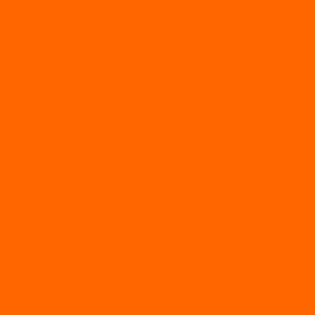
AVANTIS
BSE
Motoland
Электросамокаты
Доп. оборудование
Для лодок
Ледобуры
Навесное
Запчасти и расходники
Запчасти
Запчасти на мотобуксировщик
Масла
Свечи
Садовые машины
Газонокосилки
Газонокосилки Champion
Дровоколы
Культиваторы
Мото/электро косы
Мотоблоки
Мотоблоки BRAIT
Мотоблоки Habert
Мотопомпы