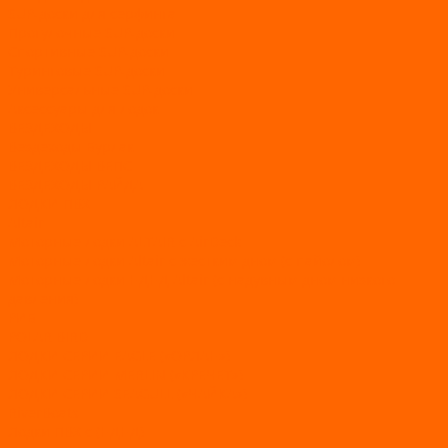
SUP-доски для серфинга
Прогулочные SUP-доски
Спортивные SUP-доски
Туринговые SUP-доски
Универсальные SUP-доски
Аксессуары для лодок
ВЕЗДЕХОДЫ
Вездеходы Бурлак
ВЕЗДЕХОДЫ ВЕПС
ВЕЗДЕХОДЫ РАЙДА
ЛОДКИ ПВХ
Altair
Моторные лодки ALTAIR с AirDeck
Моторные лодки Altair с жестким дном (с пайолом)
Моторные лодки НДНД Altair (с надувным дном низкого
давления)
РИБ
POLAR BIRD
ЛОДКИ СЕРИИ EAGLE («ОРЛАН»)
ЛОДКИ СЕРИИ MERLIN («КРЕЧЕТ»)
ЛОДКИ СЕРИИ SEAGULL («ЧАЙКА»)
RiverBoats
Лодки ПВХ с (НДНД)