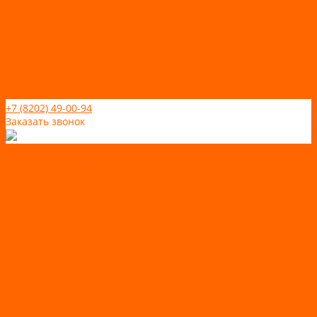
Отзывы
Политика конфидециальности
Рассрочка и кредит
Рассрочка и кредит
Видео
Фото
Контакты
+7 (8202) 49-00-94
Заказать звонок
Каталог товаров
АКТИВНЫЙ ОТДЫХ
SUP-ДОСКИ
SUP доски для йоги
SUP-доски для серфинга
Прогулочные SUP-доски
Спортивные SUP-доски
Туринговые SUP-доски
Универсальные SUP-доски
Аксессуары для лодок
ВЕЗДЕХОДЫ
Вездеходы Бурлак
ВЕЗДЕХОДЫ ВЕПС