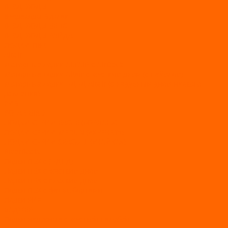
ВЕЗДЕХОДЫ
Вездеходы Бурлак
ВЕЗДЕХОДЫ ВЕПС
ВЕЗДЕХОДЫ РАЙДА
ЛОДКИ ПВХ
Altair
Моторные лодки ALTAIR с AirDeck
Моторные лодки Altair с жестким дном (с пайолом)
Моторные лодки НДНД Altair (с надувным дном низкого
давления)
РИБ
POLAR BIRD
ЛОДКИ СЕРИИ EAGLE («ОРЛАН»)
ЛОДКИ СЕРИИ MERLIN («КРЕЧЕТ»)
ЛОДКИ СЕРИИ SEAGULL («ЧАЙКА»)
RiverBoats
Лодки ПВХ с (НДНД)
Лодки ПВХ с жестким дном
Лодки ПВХ с плоским дном
Лодки ПВХ с фальшбортами
Лодки РИБ
БАДЖЕР
Лодки надувные с жесткой палубой