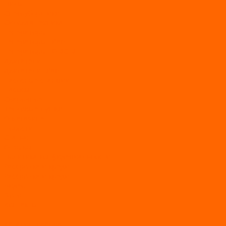
Пилы
Снегоуборщики
Силовая техника
Генераторы
Генераторы Lifan
Генераторы LONCIN
Двигатели
Двигатели Lifan
Насосные станции
Насосы
Сварочное
Тепловые пушки
О магазине
Новости
Статьи
Отзывы
Политика конфидециальности
Рассрочка и кредит
Рассрочка и кредит
Видео
Фото
Контакты
...
Каталог товаров