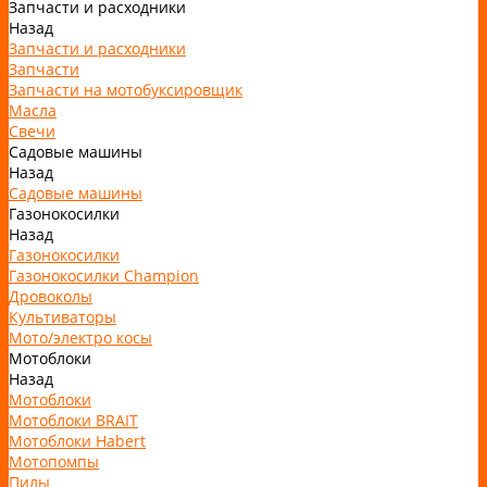
Запчасти и расходники
Назад
Запчасти и расходники
Запчасти
Запчасти на мотобуксировщик
Масла
Свечи
Садовые машины
Назад
Садовые машины
Газонокосилки
Назад
Газонокосилки
Газонокосилки Champion
Дровоколы
Культиваторы
Мото/электро косы
Мотоблоки
Назад
Мотоблоки
Мотоблоки BRAIT
Мотоблоки Habert
Мотопомпы
Пилы