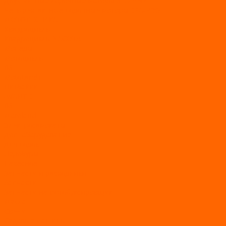
Двухтактные лодочные моторы SEA-PRO
Четырёхтактные лодочные моторы SEA-PRO
МОТОТЕХНИКА
Квадроциклы
Квадроциклы YACOTA
Мопеды
Мотоциклы
BSE
MotoLand1
Питбайки
AVANTIS
BSE
Motoland
Электросамокаты
Доп. оборудование
Для лодок
Ледобуры
Навесное
Запчасти и расходники
Запчасти
Запчасти на мотобуксировщик
Масла
Свечи
Садовые машины