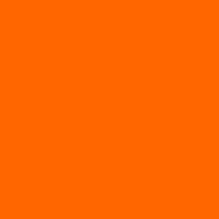
Квадроциклы YACOTA
Мопеды
Мотоциклы
BSE
MotoLand1
Питбайки
AVANTIS
BSE
Motoland
Электросамокаты
Доп. оборудование
Для лодок
Ледобуры
Навесное
Запчасти и расходники
Запчасти
Запчасти на мотобуксировщик
Масла
Свечи
Садовые машины
Газонокосилки
Газонокосилки Champion
Дровоколы