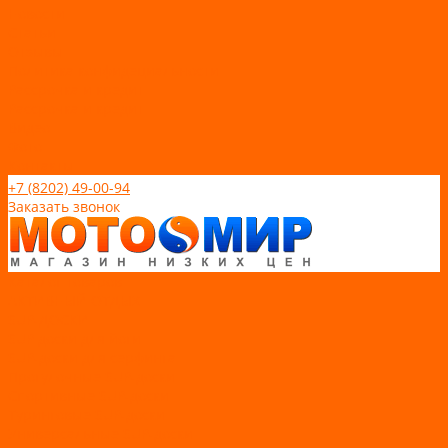
Новости
Статьи
Отзывы
Политика конфидециальности
Рассрочка и кредит
Рассрочка и кредит
Видео
Фото
Контакты
+7 (8202) 49-00-94
Заказать звонок
Каталог товаров
АКТИВНЫЙ ОТДЫХ
SUP-ДОСКИ
SUP доски для йоги
SUP-доски для серфинга
Прогулочные SUP-доски
Спортивные SUP-доски
Туринговые SUP-доски
Универсальные SUP-доски