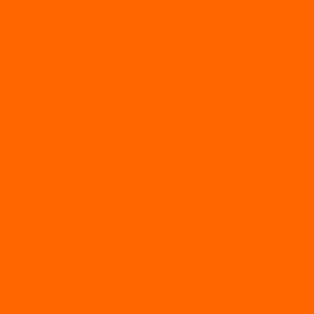
ЛОДКИ СЕРИИ EAGLE («ОРЛАН»)
ЛОДКИ СЕРИИ MERLIN («КРЕЧЕТ»)
ЛОДКИ СЕРИИ SEAGULL («ЧАЙКА»)
RiverBoats
Лодки ПВХ с (НДНД)
Лодки ПВХ с жестким дном
Лодки ПВХ с плоским дном
Лодки ПВХ с фальшбортами
Лодки РИБ
БАДЖЕР
Лодки надувные с жесткой палубой
Лодки с надувным дном
МАРЛИН
ФЛАГМАН
АЭРОЛОДКИ
ВОДОМЕТНЫЕ НАДУВНЫЕ ЛОДКИ
ГРЕБНЫЕ НАДУВНЫЕ ЛОДКИ
ДВУХКОРПУСНЫЕ НАДУВНЫЕ ЛОДКИ
НАДУВНЫЕ МОТОРНЫЕ ЛОДКИ
НАДУВНЫЕ ПВХ КАТАМАРАНЫ
ФРЕГАТ
ГРЕБНЫЕ ЛОДКИ
ЛОДКИ ПВХ НДНД (серии Air, Е)
ЛОДКИ ПВХ НДНД Про (серий: FM, Jet, L/S)