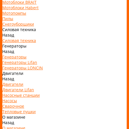
Мотоблоки BRAIT
Мотоблоки Habert
Мотопомпы
Пилы
Снегоуборщики
Силовая техника
Назад
Силовая техника
Генераторы
Назад
Генераторы
Генераторы Lifan
Генераторы LONCIN
Двигатели
Назад
Двигатели
Двигатели Lifan
Насосные станции
Насосы
Сварочное
Тепловые пушки
О магазине
Назад
О магазине