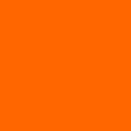
Универсальные SUP-доски
Аксессуары для лодок
ВЕЗДЕХОДЫ
Вездеходы Бурлак
ВЕЗДЕХОДЫ ВЕПС
ВЕЗДЕХОДЫ РАЙДА
ЛОДКИ ПВХ
Altair
Моторные лодки ALTAIR с AirDeck
Моторные лодки Altair с жестким дном (с пайолом)
Моторные лодки НДНД Altair (с надувным дном низкого
давления)
РИБ
POLAR BIRD
ЛОДКИ СЕРИИ EAGLE («ОРЛАН»)
ЛОДКИ СЕРИИ MERLIN («КРЕЧЕТ»)
ЛОДКИ СЕРИИ SEAGULL («ЧАЙКА»)
RiverBoats
Лодки ПВХ с (НДНД)
Лодки ПВХ с жестким дном
Лодки ПВХ с плоским дном
Лодки ПВХ с фальшбортами
Лодки РИБ
БАДЖЕР