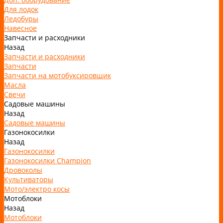
Для лодок
Ледобуры
Навесное
Запчасти и расходники
Назад
Запчасти и расходники
Запчасти
Запчасти на мотобуксировщик
Масла
Свечи
Садовые машины
Назад
Садовые машины
Газонокосилки
Назад
Газонокосилки
Газонокосилки Champion
Дровоколы
Культиваторы
Мото/электро косы
Мотоблоки
Назад
Мотоблоки