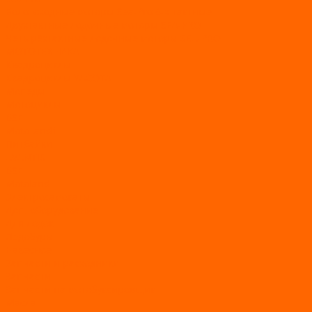
Болотоходные моторы Sea-Pro 4-х тактные
Двухтактные лодочные моторы SEA-PRO
Четырёхтактные лодочные моторы SEA-PRO
МОТОТЕХНИКА
Квадроциклы
Квадроциклы YACOTA
Мопеды
Мотоциклы
BSE
MotoLand1
Питбайки
AVANTIS
BSE
Motoland
Электросамокаты
Доп. оборудование
Для лодок
Ледобуры
Навесное
Запчасти и расходники
Запчасти
Запчасти на мотобуксировщик
Масла