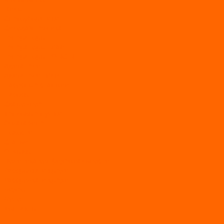
Пилы
Снегоуборщики
Силовая техника
Генераторы
Генераторы Lifan
Генераторы LONCIN
Двигатели
Двигатели Lifan
Насосные станции
Насосы
Сварочное
Тепловые пушки
О магазине
Новости
Статьи
Отзывы
Политика конфидециальности
Рассрочка и кредит
Рассрочка и кредит
Видео
Фото
Контакты
...