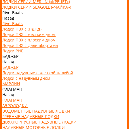
ЛОДКИ СЕРИИ MERLIN («КРЕЧЕТ»)
ЛОДКИ СЕРИИ SEAGULL («ЧАЙКА»)
RiverBoats
Назад
RiverBoats
Лодки ПВХ с (НДНД)
Лодки ПВХ с жестким дном
Лодки ПВХ с плоским дном
Лодки ПВХ с фальшбортами
Лодки РИБ
БАДЖЕР
Назад
БАДЖЕР
Лодки надувные с жесткой палубой
Лодки с надувным дном
МАРЛИН
ФЛАГМАН
Назад
ФЛАГМАН
АЭРОЛОДКИ
ВОДОМЕТНЫЕ НАДУВНЫЕ ЛОДКИ
ГРЕБНЫЕ НАДУВНЫЕ ЛОДКИ
ДВУХКОРПУСНЫЕ НАДУВНЫЕ ЛОДКИ
НАДУВНЫЕ МОТОРНЫЕ ЛОДКИ