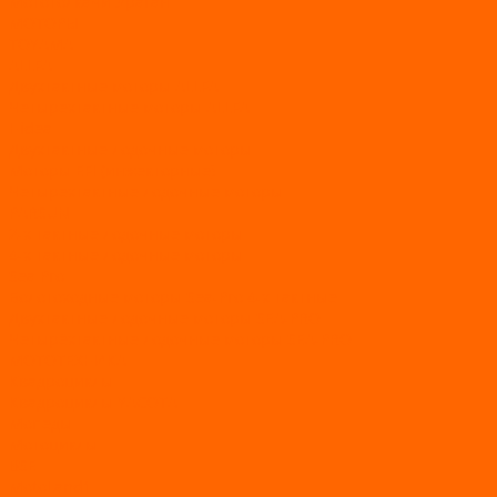
Мототолкачи Ураган
МОТОРЫ
TOYAMA
ALLFA
Двухтактные моторы ALLFA
Четырехтактные моторы ALLFA
Hidea
Двухтактные лодочные моторы
Моторы EFI (инжекторные)
Четырехтактные лодочные моторы
PARSUN
2-х тактные лодочные моторы
4-х тактные лодочные моторы
Sea Pro
Болотоходные моторы Sea-Pro 4-х тактные
Двухтактные лодочные моторы SEA-PRO
Четырёхтактные лодочные моторы SEA-PRO
МОТОТЕХНИКА
Квадроциклы
Квадроциклы YACOTA
Мопеды
Мотоциклы
BSE
MotoLand1