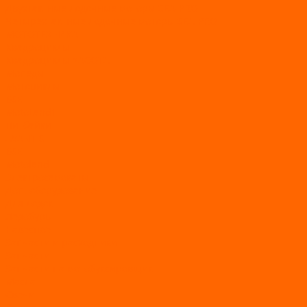
Двухтактные лодочные моторы SEA-PRO
Четырёхтактные лодочные моторы SEA-PRO
МОТОТЕХНИКА
Квадроциклы
Квадроциклы YACOTA
Мопеды
Мотоциклы
BSE
MotoLand1
Питбайки
AVANTIS
BSE
Motoland
Электросамокаты
Доп. оборудование
Для лодок
Ледобуры
Навесное
Запчасти и расходники
Запчасти
Запчасти на мотобуксировщик
Масла
Свечи