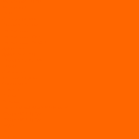
Мотоблоки Habert
Мотопомпы
Пилы
Снегоуборщики
Силовая техника
Генераторы
Генераторы Lifan
Генераторы LONCIN
Двигатели
Двигатели Lifan
Насосные станции
Насосы
Сварочное
Тепловые пушки
О магазине
Новости
Статьи
Отзывы
Политика конфидециальности
Рассрочка и кредит
Рассрочка и кредит
Видео
Фото
Контакты