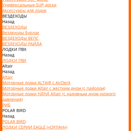
Универсальные SUP-доски
Аксессуары для лодок
ВЕЗДЕХОДЫ
Назад
ВЕЗДЕХОДЫ
Вездеходы Бурлак
ВЕЗДЕХОДЫ ВЕПС
ВЕЗДЕХОДЫ РАЙДА
ЛОДКИ ПВХ
Назад
ЛОДКИ ПВХ
Altair
Назад
Altair
Моторные лодки ALTAIR с AirDeck
Моторные лодки Altair с жестким дном (с пайолом)
Моторные лодки НДНД Altair (с надувным дном низкого
давления)
РИБ
POLAR BIRD
Назад
POLAR BIRD
ЛОДКИ СЕРИИ EAGLE («ОРЛАН»)