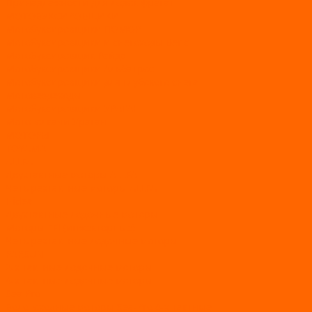
Принадлежности для лодок фрегат
МОТОБУКСИРОВЩИКИ
Мотобуксировщики ПОМОР
Мотобуксировщики и снегоходы Вепс
Мотобуксировщик Райда
Мотобуксировщики Альбатрос
Мотобуксировщики для глубокого снега
Мотовездеходы
Мотобуксировщики УРАГАН
Мототолкачи Ураган
МОТОРЫ
TOYAMA
ALLFA
Двухтактные моторы ALLFA
Четырехтактные моторы ALLFA
Hidea
Двухтактные лодочные моторы
Моторы EFI (инжекторные)
Четырехтактные лодочные моторы
PARSUN
2-х тактные лодочные моторы
4-х тактные лодочные моторы
Sea Pro
Болотоходные моторы Sea-Pro 4-х тактные