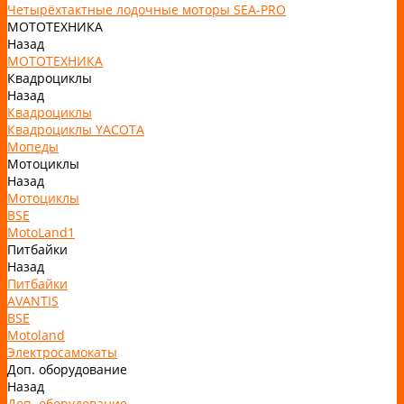
Четырёхтактные лодочные моторы SEA-PRO
МОТОТЕХНИКА
Назад
МОТОТЕХНИКА
Квадроциклы
Назад
Квадроциклы
Квадроциклы YACOTA
Мопеды
Мотоциклы
Назад
Мотоциклы
BSE
MotoLand1
Питбайки
Назад
Питбайки
AVANTIS
BSE
Motoland
Электросамокаты
Доп. оборудование
Назад
Доп. оборудование