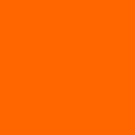
ЛОДКИ СЕРИИ SEAGULL («ЧАЙКА»)
RiverBoats
Лодки ПВХ с (НДНД)
Лодки ПВХ с жестким дном
Лодки ПВХ с плоским дном
Лодки ПВХ с фальшбортами
Лодки РИБ
БАДЖЕР
Лодки надувные с жесткой палубой
Лодки с надувным дном
МАРЛИН
ФЛАГМАН
АЭРОЛОДКИ
ВОДОМЕТНЫЕ НАДУВНЫЕ ЛОДКИ
ГРЕБНЫЕ НАДУВНЫЕ ЛОДКИ
ДВУХКОРПУСНЫЕ НАДУВНЫЕ ЛОДКИ
НАДУВНЫЕ МОТОРНЫЕ ЛОДКИ
НАДУВНЫЕ ПВХ КАТАМАРАНЫ
ФРЕГАТ
ГРЕБНЫЕ ЛОДКИ
ЛОДКИ ПВХ НДНД (серии Air, Е)
ЛОДКИ ПВХ НДНД Про (серий: FM, Jet, L/S)
МОТОРНЫЕ ЛОДКИ ПВХ