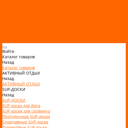
Статьи
Отзывы
Политика конфидециальности
Рассрочка и кредит
Рассрочка и кредит
Видео
Фото
Контакты
Войти
Каталог товаров
Назад
Каталог товаров
АКТИВНЫЙ ОТДЫХ
Назад
АКТИВНЫЙ ОТДЫХ
SUP-ДОСКИ
Назад
SUP-ДОСКИ
SUP доски для йоги
SUP-доски для серфинга
Прогулочные SUP-доски
Спортивные SUP-доски
Туринговые SUP-доски