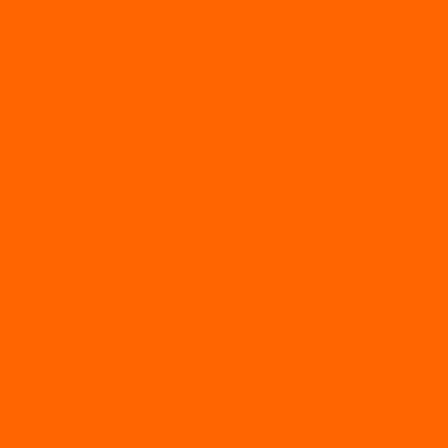
Лодки с надувным дном
МАРЛИН
ФЛАГМАН
АЭРОЛОДКИ
ВОДОМЕТНЫЕ НАДУВНЫЕ ЛОДКИ
ГРЕБНЫЕ НАДУВНЫЕ ЛОДКИ
ДВУХКОРПУСНЫЕ НАДУВНЫЕ ЛОДКИ
НАДУВНЫЕ МОТОРНЫЕ ЛОДКИ
НАДУВНЫЕ ПВХ КАТАМАРАНЫ
ФРЕГАТ
ГРЕБНЫЕ ЛОДКИ
ЛОДКИ ПВХ НДНД (серии Air, Е)
ЛОДКИ ПВХ НДНД Про (серий: FM, Jet, L/S)
МОТОРНЫЕ ЛОДКИ ПВХ
Принадлежности для лодок фрегат
МОТОБУКСИРОВЩИКИ
Мотобуксировщики ПОМОР
Мотобуксировщики и снегоходы Вепс
Мотобуксировщик Райда
Мотобуксировщики Альбатрос
Мотобуксировщики для глубокого снега
Мотовездеходы
Мотобуксировщики УРАГАН