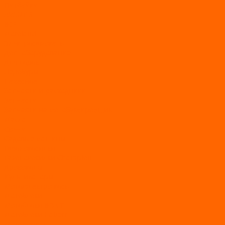
Питбайки
AVANTIS
BSE
Motoland
Электросамокаты
Доп. оборудование
Для лодок
Ледобуры
Навесное
Запчасти и расходники
Запчасти
Запчасти на мотобуксировщик
Масла
Свечи
Садовые машины
Газонокосилки
Газонокосилки Champion
Дровоколы
Культиваторы
Мото/электро косы
Мотоблоки
Мотоблоки BRAIT
Мотоблоки Habert
Мотопомпы