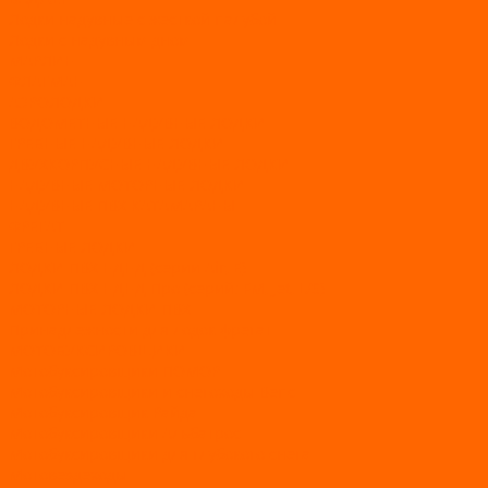
Лодки надувные с жесткой палубой
Лодки с надувным дном
МАРЛИН
ФЛАГМАН
АЭРОЛОДКИ
ВОДОМЕТНЫЕ НАДУВНЫЕ ЛОДКИ
ГРЕБНЫЕ НАДУВНЫЕ ЛОДКИ
ДВУХКОРПУСНЫЕ НАДУВНЫЕ ЛОДКИ
НАДУВНЫЕ МОТОРНЫЕ ЛОДКИ
НАДУВНЫЕ ПВХ КАТАМАРАНЫ
ФРЕГАТ
ГРЕБНЫЕ ЛОДКИ
ЛОДКИ ПВХ НДНД (серии Air, Е)
ЛОДКИ ПВХ НДНД Про (серий: FM, Jet, L/S)
МОТОРНЫЕ ЛОДКИ ПВХ
Принадлежности для лодок фрегат
МОТОБУКСИРОВЩИКИ
Мотобуксировщики ПОМОР
Мотобуксировщики и снегоходы Вепс
Мотобуксировщик Райда
Мотобуксировщики Альбатрос
Мотобуксировщики для глубокого снега
Мотовездеходы