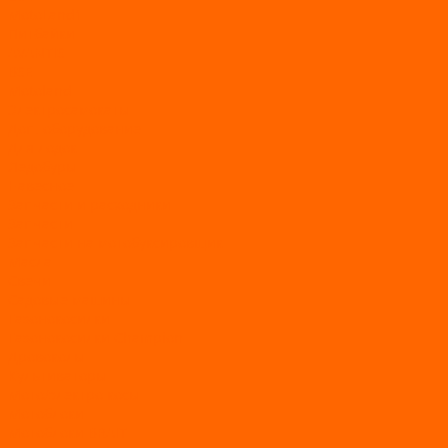
MotoLand1
Питбайки
AVANTIS
BSE
Motoland
Электросамокаты
Доп. оборудование
Для лодок
Ледобуры
Навесное
Запчасти и расходники
Запчасти
Запчасти на мотобуксировщик
Масла
Свечи
Садовые машины
Газонокосилки
Газонокосилки Champion
Дровоколы
Культиваторы
Мото/электро косы
Мотоблоки
Мотоблоки BRAIT