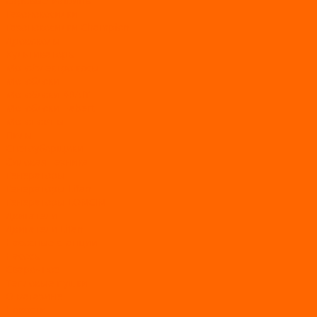
Садовые машины
Газонокосилки
Газонокосилки Champion
Дровоколы
Культиваторы
Мото/электро косы
Мотоблоки
Мотоблоки BRAIT
Мотоблоки Habert
Мотопомпы
Пилы
Снегоуборщики
Силовая техника
Генераторы
Генераторы Lifan
Генераторы LONCIN
Двигатели
Двигатели Lifan
Насосные станции
Насосы
Сварочное
Тепловые пушки
О магазине
Новости