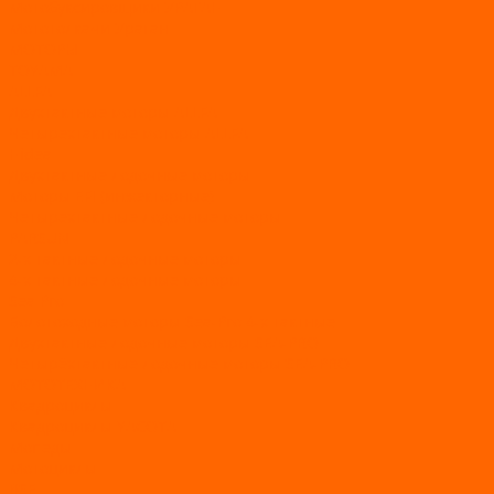
Мотобуксировщики УРАГАН
Мототолкачи Ураган
МОТОРЫ
TOYAMA
ALLFA
Двухтактные моторы ALLFA
Четырехтактные моторы ALLFA
Hidea
Двухтактные лодочные моторы
Моторы EFI (инжекторные)
Четырехтактные лодочные моторы
PARSUN
2-х тактные лодочные моторы
4-х тактные лодочные моторы
Sea Pro
Болотоходные моторы Sea-Pro 4-х тактные
Двухтактные лодочные моторы SEA-PRO
Четырёхтактные лодочные моторы SEA-PRO
МОТОТЕХНИКА
Квадроциклы
Квадроциклы YACOTA
Мопеды
Мотоциклы
BSE