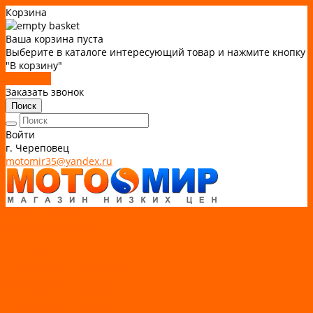
Корзина
Ваша корзина пуста
Выберите в каталоге интересующий товар и нажмите кнопку
"В корзину"
В каталог
Заказать звонок
Поиск
Войти
г. Череповец
motomir35@yandex.ru
Каталог товаров
АКТИВНЫЙ ОТДЫХ
SUP-ДОСКИ
SUP доски для йоги
SUP-доски для серфинга
Прогулочные SUP-доски
Спортивные SUP-доски
Туринговые SUP-доски