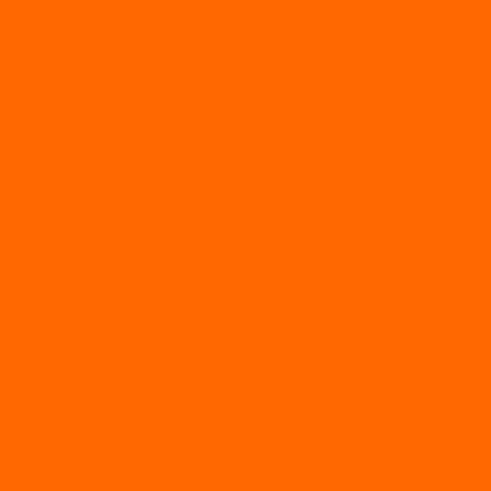
Каталог товаров
АКТИВНЫЙ ОТДЫХ
SUP-ДОСКИ
SUP доски для йоги
SUP-доски для серфинга
Прогулочные SUP-доски
Спортивные SUP-доски
Туринговые SUP-доски
Универсальные SUP-доски
Аксессуары для лодок
ВЕЗДЕХОДЫ
Вездеходы Бурлак
ВЕЗДЕХОДЫ ВЕПС
ВЕЗДЕХОДЫ РАЙДА
ЛОДКИ ПВХ
Altair
Моторные лодки ALTAIR с AirDeck
Моторные лодки Altair с жестким дном (с пайолом)
Моторные лодки НДНД Altair (с надувным дном низкого
давления)
РИБ
POLAR BIRD
ЛОДКИ СЕРИИ EAGLE («ОРЛАН»)
ЛОДКИ СЕРИИ MERLIN («КРЕЧЕТ»)