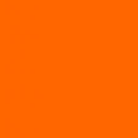
Свечи
Садовые машины
Газонокосилки
Газонокосилки Champion
Дровоколы
Культиваторы
Мото/электро косы
Мотоблоки
Мотоблоки BRAIT
Мотоблоки Habert
Мотопомпы
Пилы
Снегоуборщики
Силовая техника
Генераторы
Генераторы Lifan
Генераторы LONCIN
Двигатели
Двигатели Lifan
Насосные станции
Насосы
Сварочное
Тепловые пушки
О магазине