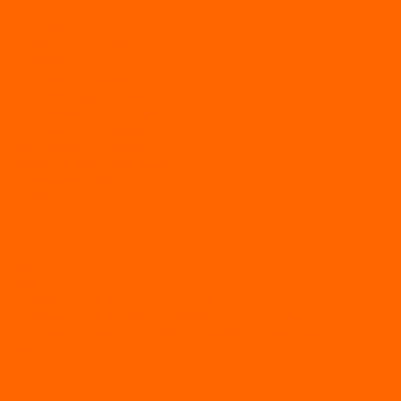
...
Каталог товаров
АКТИВНЫЙ ОТДЫХ
SUP-ДОСКИ
SUP доски для йоги
SUP-доски для серфинга
Прогулочные SUP-доски
Спортивные SUP-доски
Туринговые SUP-доски
Универсальные SUP-доски
Аксессуары для лодок
ВЕЗДЕХОДЫ
Вездеходы Бурлак
ВЕЗДЕХОДЫ ВЕПС
ВЕЗДЕХОДЫ РАЙДА
ЛОДКИ ПВХ
Altair
Моторные лодки ALTAIR с AirDeck
Моторные лодки Altair с жестким дном (с пайолом)
Моторные лодки НДНД Altair (с надувным дном низкого
давления)
РИБ
POLAR BIRD