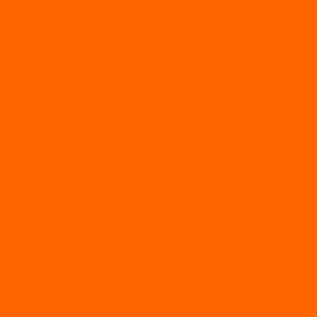
МОТОРНЫЕ ЛОДКИ ПВХ
Принадлежности для лодок фрегат
МОТОБУКСИРОВЩИКИ
Мотобуксировщики ПОМОР
Мотобуксировщики и снегоходы Вепс
Мотобуксировщик Райда
Мотобуксировщики Альбатрос
Мотобуксировщики для глубокого снега
Мотовездеходы
Мотобуксировщики УРАГАН
Мототолкачи Ураган
МОТОРЫ
TOYAMA
ALLFA
Двухтактные моторы ALLFA
Четырехтактные моторы ALLFA
Hidea
Двухтактные лодочные моторы
Моторы EFI (инжекторные)
Четырехтактные лодочные моторы
PARSUN
2-х тактные лодочные моторы
4-х тактные лодочные моторы
Sea Pro