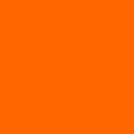
Культиваторы
Мото/электро косы
Мотоблоки
Мотоблоки BRAIT
Мотоблоки Habert
Мотопомпы
Пилы
Снегоуборщики
Силовая техника
Генераторы
Генераторы Lifan
Генераторы LONCIN
Двигатели
Двигатели Lifan
Насосные станции
Насосы
Сварочное
Тепловые пушки
О магазине
Новости
Статьи
Отзывы
Политика конфидециальности
Рассрочка и кредит