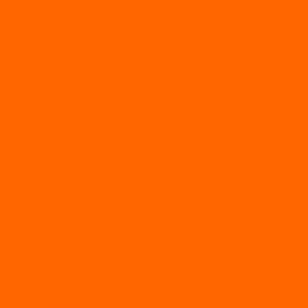
Пилы
Снегоуборщики
Силовая техника
Генераторы
Генераторы Lifan
Генераторы LONCIN
Двигатели
Двигатели Lifan
Насосные станции
Насосы
Сварочное
Тепловые пушки
О магазине
Новости
Статьи
Отзывы
Политика конфидециальности
Рассрочка и кредит
Рассрочка и кредит
Видео
Фото
Контакты
...
Каталог товаров