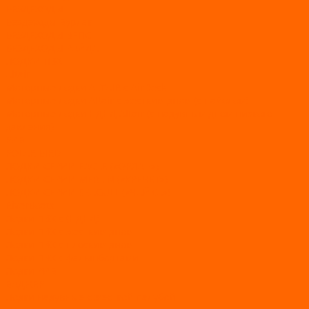
ВЕЗДЕХОДЫ
Вездеходы Бурлак
ВЕЗДЕХОДЫ ВЕПС
ВЕЗДЕХОДЫ РАЙДА
ЛОДКИ ПВХ
Altair
Моторные лодки ALTAIR с AirDeck
Моторные лодки Altair с жестким дном (с пайолом)
Моторные лодки НДНД Altair (с надувным дном низкого
давления)
РИБ
POLAR BIRD
ЛОДКИ СЕРИИ EAGLE («ОРЛАН»)
ЛОДКИ СЕРИИ MERLIN («КРЕЧЕТ»)
ЛОДКИ СЕРИИ SEAGULL («ЧАЙКА»)
RiverBoats
Лодки ПВХ с (НДНД)
Лодки ПВХ с жестким дном
Лодки ПВХ с плоским дном
Лодки ПВХ с фальшбортами
Лодки РИБ
БАДЖЕР
Лодки надувные с жесткой палубой