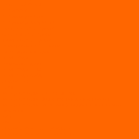
АКТИВНЫЙ ОТДЫХ
SUP-ДОСКИ
SUP доски для йоги
SUP-доски для серфинга
Прогулочные SUP-доски
Спортивные SUP-доски
Туринговые SUP-доски
Универсальные SUP-доски
Аксессуары для лодок
ВЕЗДЕХОДЫ
Вездеходы Бурлак
ВЕЗДЕХОДЫ ВЕПС
ВЕЗДЕХОДЫ РАЙДА
ЛОДКИ ПВХ
Altair
Моторные лодки ALTAIR с AirDeck
Моторные лодки Altair с жестким дном (с пайолом)
Моторные лодки НДНД Altair (с надувным дном низкого
давления)
РИБ
POLAR BIRD
ЛОДКИ СЕРИИ EAGLE («ОРЛАН»)
ЛОДКИ СЕРИИ MERLIN («КРЕЧЕТ»)