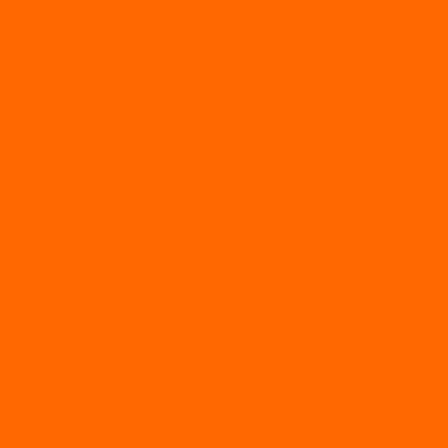
Электросамокаты
Доп. оборудование
Для лодок
Ледобуры
Навесное
Запчасти и расходники
Запчасти
Запчасти на мотобуксировщик
Масла
Свечи
Садовые машины
Газонокосилки
Газонокосилки Champion
Дровоколы
Культиваторы
Мото/электро косы
Мотоблоки
Мотоблоки BRAIT
Мотоблоки Habert
Мотопомпы
Пилы
Снегоуборщики
Силовая техника