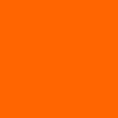
МОТОБУКСИРОВЩИКИ
Мотобуксировщики ПОМОР
Мотобуксировщики и снегоходы Вепс
Мотобуксировщик Райда
Мотобуксировщики Альбатрос
Мотобуксировщики для глубокого снега
Мотовездеходы
Мотобуксировщики УРАГАН
Мототолкачи Ураган
МОТОРЫ
TOYAMA
ALLFA
Двухтактные моторы ALLFA
Четырехтактные моторы ALLFA
Hidea
Двухтактные лодочные моторы
Моторы EFI (инжекторные)
Четырехтактные лодочные моторы
PARSUN
2-х тактные лодочные моторы
4-х тактные лодочные моторы
Sea Pro
Болотоходные моторы Sea-Pro 4-х тактные