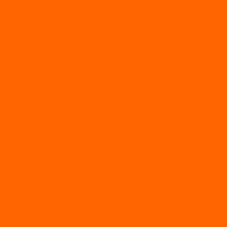
Двухтактные лодочные моторы SEA-PRO
Четырёхтактные лодочные моторы SEA-PRO
МОТОТЕХНИКА
Квадроциклы
Квадроциклы YACOTA
Мопеды
Мотоциклы
BSE
MotoLand1
Питбайки
AVANTIS
BSE
Motoland
Электросамокаты
Доп. оборудование
Для лодок
Ледобуры
Навесное
Запчасти и расходники
Запчасти
Запчасти на мотобуксировщик
Масла
Свечи
Садовые машины