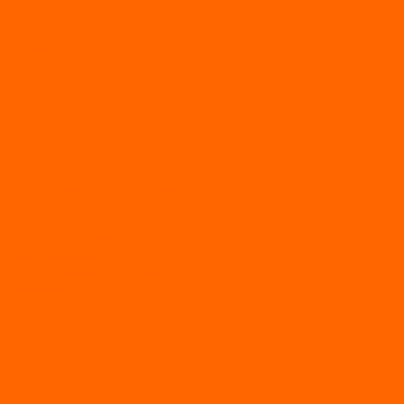
AVANTIS
BSE
Motoland
Электросамокаты
Доп. оборудование
Для лодок
Ледобуры
Навесное
Запчасти и расходники
Запчасти
Запчасти на мотобуксировщик
Масла
Свечи
Садовые машины
Газонокосилки
Газонокосилки Champion
Дровоколы
Культиваторы
Мото/электро косы
Мотоблоки
Мотоблоки BRAIT
Мотоблоки Habert
Мотопомпы