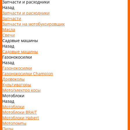
Запчасти и расходники
Назад
Запчасти и расходники
Запчасти
Запчасти на мотобуксировщик
Масла
Свечи
Садовые машины
Назад
Садовые машины
Газонокосилки
Назад
Газонокосилки
Газонокосилки Champion
Дровоколы
Культиваторы
Мото/электро косы
Мотоблоки
Назад
Мотоблоки
Мотоблоки BRAIT
Мотоблоки Habert
Мотопомпы
Пилы