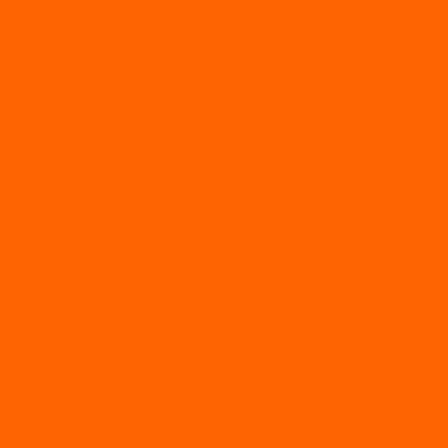
SUP-доски для серфинга
Прогулочные SUP-доски
Спортивные SUP-доски
Туринговые SUP-доски
Универсальные SUP-доски
Аксессуары для лодок
ВЕЗДЕХОДЫ
Вездеходы Бурлак
ВЕЗДЕХОДЫ ВЕПС
ВЕЗДЕХОДЫ РАЙДА
ЛОДКИ ПВХ
Altair
Моторные лодки ALTAIR с AirDeck
Моторные лодки Altair с жестким дном (с пайолом)
Моторные лодки НДНД Altair (с надувным дном низкого
давления)
РИБ
POLAR BIRD
ЛОДКИ СЕРИИ EAGLE («ОРЛАН»)
ЛОДКИ СЕРИИ MERLIN («КРЕЧЕТ»)
ЛОДКИ СЕРИИ SEAGULL («ЧАЙКА»)
RiverBoats
Лодки ПВХ с (НДНД)