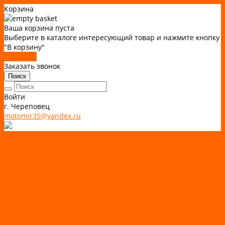
Корзина
Ваша корзина пуста
Выберите в каталоге интересующий товар и нажмите кнопку
"В корзину"
В каталог
Заказать звонок
Поиск
Войти
г. Череповец
motomir35@yandex.ru
Каталог товаров
АКТИВНЫЙ ОТДЫХ
SUP-ДОСКИ
SUP доски для йоги
SUP-доски для серфинга
Прогулочные SUP-доски
Спортивные SUP-доски
Туринговые SUP-доски
Универсальные SUP-доски
Аксессуары для лодок