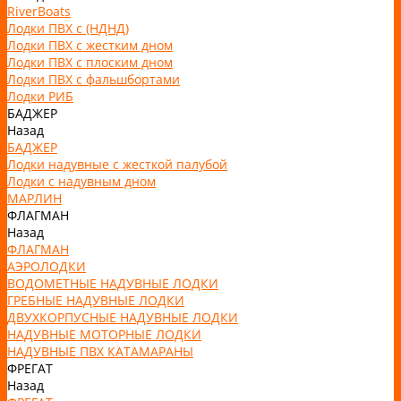
RiverBoats
Лодки ПВХ с (НДНД)
Лодки ПВХ с жестким дном
Лодки ПВХ с плоским дном
Лодки ПВХ с фальшбортами
Лодки РИБ
БАДЖЕР
Назад
БАДЖЕР
Лодки надувные с жесткой палубой
Лодки с надувным дном
МАРЛИН
ФЛАГМАН
Назад
ФЛАГМАН
АЭРОЛОДКИ
ВОДОМЕТНЫЕ НАДУВНЫЕ ЛОДКИ
ГРЕБНЫЕ НАДУВНЫЕ ЛОДКИ
ДВУХКОРПУСНЫЕ НАДУВНЫЕ ЛОДКИ
НАДУВНЫЕ МОТОРНЫЕ ЛОДКИ
НАДУВНЫЕ ПВХ КАТАМАРАНЫ
ФРЕГАТ
Назад