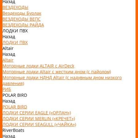
Назад
ВЕЗДЕХОДЫ
Вездеходы Бурлак
ВЕЗДЕХОДЫ ВЕПС
ВЕЗДЕХОДЫ РАЙДА
ЛОДКИ ПВХ
Назад
ЛОДКИ ПВХ
Altair
Назад
Altair
Моторные лодки ALTAIR с AirDeck
Моторные лодки Altair с жестким дном (с пайолом)
Моторные лодки НДНД Altair (с надувным дном низкого
давления)
РИБ
POLAR BIRD
Назад
POLAR BIRD
ЛОДКИ СЕРИИ EAGLE («ОРЛАН»)
ЛОДКИ СЕРИИ MERLIN («КРЕЧЕТ»)
ЛОДКИ СЕРИИ SEAGULL («ЧАЙКА»)
RiverBoats
Назад