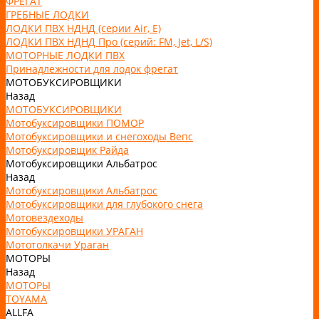
ФРЕГАТ
ГРЕБНЫЕ ЛОДКИ
ЛОДКИ ПВХ НДНД (серии Air, Е)
ЛОДКИ ПВХ НДНД Про (серий: FM, Jet, L/S)
МОТОРНЫЕ ЛОДКИ ПВХ
Принадлежности для лодок фрегат
МОТОБУКСИРОВЩИКИ
Назад
МОТОБУКСИРОВЩИКИ
Мотобуксировщики ПОМОР
Мотобуксировщики и снегоходы Вепс
Мотобуксировщик Райда
Мотобуксировщики Альбатрос
Назад
Мотобуксировщики Альбатрос
Мотобуксировщики для глубокого снега
Мотовездеходы
Мотобуксировщики УРАГАН
Мототолкачи Ураган
МОТОРЫ
Назад
МОТОРЫ
TOYAMA
ALLFA