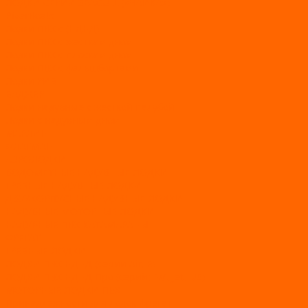
ЛОДКИ СЕРИИ SEAGULL («ЧАЙКА»)
RiverBoats
Лодки ПВХ с (НДНД)
Лодки ПВХ с жестким дном
Лодки ПВХ с плоским дном
Лодки ПВХ с фальшбортами
Лодки РИБ
БАДЖЕР
Лодки надувные с жесткой палубой
Лодки с надувным дном
МАРЛИН
ФЛАГМАН
АЭРОЛОДКИ
ВОДОМЕТНЫЕ НАДУВНЫЕ ЛОДКИ
ГРЕБНЫЕ НАДУВНЫЕ ЛОДКИ
ДВУХКОРПУСНЫЕ НАДУВНЫЕ ЛОДКИ
НАДУВНЫЕ МОТОРНЫЕ ЛОДКИ
НАДУВНЫЕ ПВХ КАТАМАРАНЫ
ФРЕГАТ
ГРЕБНЫЕ ЛОДКИ
ЛОДКИ ПВХ НДНД (серии Air, Е)
ЛОДКИ ПВХ НДНД Про (серий: FM, Jet, L/S)
МОТОРНЫЕ ЛОДКИ ПВХ
Принадлежности для лодок фрегат