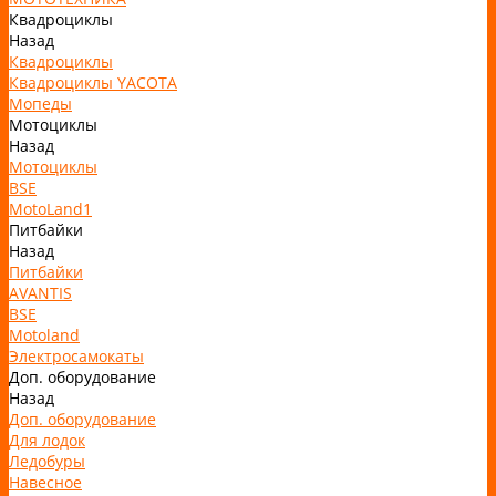
Квадроциклы
Назад
Квадроциклы
Квадроциклы YACOTA
Мопеды
Мотоциклы
Назад
Мотоциклы
BSE
MotoLand1
Питбайки
Назад
Питбайки
AVANTIS
BSE
Motoland
Электросамокаты
Доп. оборудование
Назад
Доп. оборудование
Для лодок
Ледобуры
Навесное