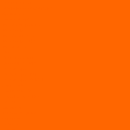
Газонокосилки
Газонокосилки Champion
Дровоколы
Культиваторы
Мото/электро косы
Мотоблоки
Мотоблоки BRAIT
Мотоблоки Habert
Мотопомпы
Пилы
Снегоуборщики
Силовая техника
Генераторы
Генераторы Lifan
Генераторы LONCIN
Двигатели
Двигатели Lifan
Насосные станции
Насосы
Сварочное
Тепловые пушки
О магазине
Новости
Статьи