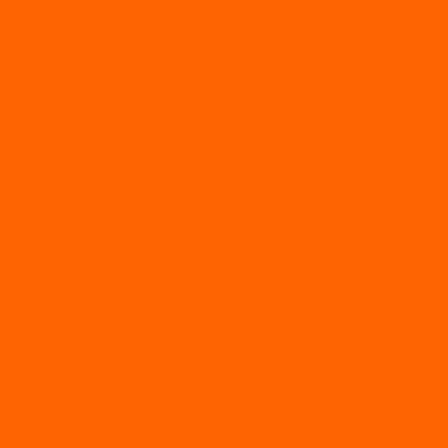
АЭРОЛОДКИ
ВОДОМЕТНЫЕ НАДУВНЫЕ ЛОДКИ
ГРЕБНЫЕ НАДУВНЫЕ ЛОДКИ
ДВУХКОРПУСНЫЕ НАДУВНЫЕ ЛОДКИ
НАДУВНЫЕ МОТОРНЫЕ ЛОДКИ
НАДУВНЫЕ ПВХ КАТАМАРАНЫ
ФРЕГАТ
ГРЕБНЫЕ ЛОДКИ
ЛОДКИ ПВХ НДНД (серии Air, Е)
ЛОДКИ ПВХ НДНД Про (серий: FM, Jet, L/S)
МОТОРНЫЕ ЛОДКИ ПВХ
Принадлежности для лодок фрегат
МОТОБУКСИРОВЩИКИ
Мотобуксировщики ПОМОР
Мотобуксировщики и снегоходы Вепс
Мотобуксировщик Райда
Мотобуксировщики Альбатрос
Мотобуксировщики для глубокого снега
Мотовездеходы
Мотобуксировщики УРАГАН
Мототолкачи Ураган
МОТОРЫ
TOYAMA
ALLFA