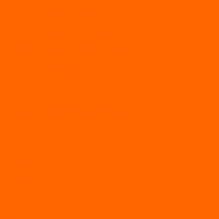
Двухтактные моторы ALLFA
Четырехтактные моторы ALLFA
Hidea
Двухтактные лодочные моторы
Моторы EFI (инжекторные)
Четырехтактные лодочные моторы
PARSUN
2-х тактные лодочные моторы
4-х тактные лодочные моторы
Sea Pro
Болотоходные моторы Sea-Pro 4-х тактные
Двухтактные лодочные моторы SEA-PRO
Четырёхтактные лодочные моторы SEA-PRO
МОТОТЕХНИКА
Квадроциклы
Квадроциклы YACOTA
Мопеды
Мотоциклы
BSE
MotoLand1
Питбайки
AVANTIS
BSE
Motoland