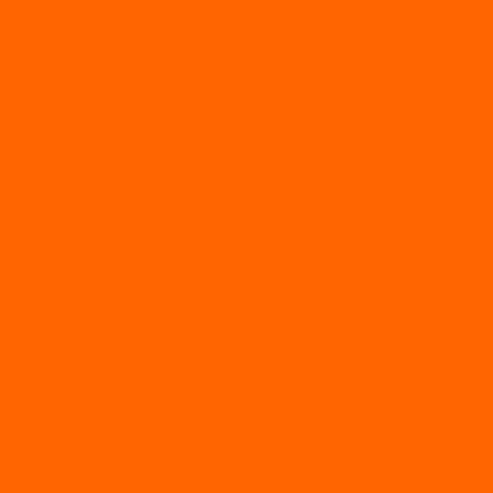
Лодки с надувным дном
МАРЛИН
ФЛАГМАН
АЭРОЛОДКИ
ВОДОМЕТНЫЕ НАДУВНЫЕ ЛОДКИ
ГРЕБНЫЕ НАДУВНЫЕ ЛОДКИ
ДВУХКОРПУСНЫЕ НАДУВНЫЕ ЛОДКИ
НАДУВНЫЕ МОТОРНЫЕ ЛОДКИ
НАДУВНЫЕ ПВХ КАТАМАРАНЫ
ФРЕГАТ
ГРЕБНЫЕ ЛОДКИ
ЛОДКИ ПВХ НДНД (серии Air, Е)
ЛОДКИ ПВХ НДНД Про (серий: FM, Jet, L/S)
МОТОРНЫЕ ЛОДКИ ПВХ
Принадлежности для лодок фрегат
МОТОБУКСИРОВЩИКИ
Мотобуксировщики ПОМОР
Мотобуксировщики и снегоходы Вепс
Мотобуксировщик Райда
Мотобуксировщики Альбатрос
Мотобуксировщики для глубокого снега
Мотовездеходы
Мотобуксировщики УРАГАН
Мототолкачи Ураган