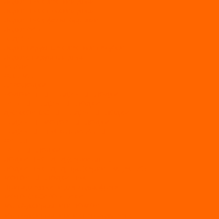
Лодки ПВХ с жестким дном
Лодки ПВХ с плоским дном
Лодки ПВХ с фальшбортами
Лодки РИБ
БАДЖЕР
Лодки надувные с жесткой палубой
Лодки с надувным дном
МАРЛИН
ФЛАГМАН
АЭРОЛОДКИ
ВОДОМЕТНЫЕ НАДУВНЫЕ ЛОДКИ
ГРЕБНЫЕ НАДУВНЫЕ ЛОДКИ
ДВУХКОРПУСНЫЕ НАДУВНЫЕ ЛОДКИ
НАДУВНЫЕ МОТОРНЫЕ ЛОДКИ
НАДУВНЫЕ ПВХ КАТАМАРАНЫ
ФРЕГАТ
ГРЕБНЫЕ ЛОДКИ
ЛОДКИ ПВХ НДНД (серии Air, Е)
ЛОДКИ ПВХ НДНД Про (серий: FM, Jet, L/S)
МОТОРНЫЕ ЛОДКИ ПВХ
Принадлежности для лодок фрегат
МОТОБУКСИРОВЩИКИ
Мотобуксировщики ПОМОР
Мотобуксировщики и снегоходы Вепс