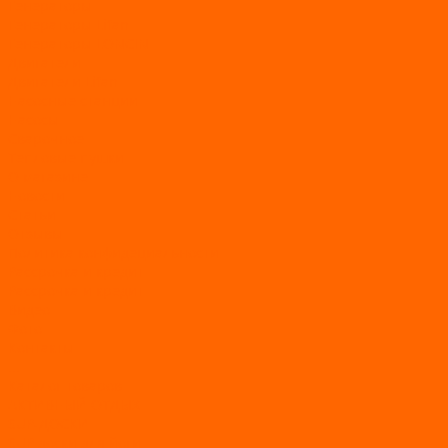
Генераторы
Генераторы Lifan
Генераторы LONCIN
Двигатели
Двигатели Lifan
Насосные станции
Насосы
Сварочное
Тепловые пушки
О магазине
Новости
Статьи
Отзывы
Политика конфидециальности
Рассрочка и кредит
Рассрочка и кредит
Видео
Фото
Контакты
...
Каталог товаров
АКТИВНЫЙ ОТДЫХ
SUP-ДОСКИ
SUP доски для йоги