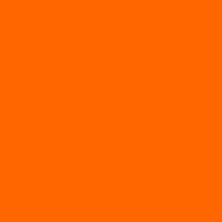
ВЕЗДЕХОДЫ РАЙДА
ЛОДКИ ПВХ
Altair
Моторные лодки ALTAIR с AirDeck
Моторные лодки Altair с жестким дном (с пайолом)
Моторные лодки НДНД Altair (с надувным дном низкого
давления)
РИБ
POLAR BIRD
ЛОДКИ СЕРИИ EAGLE («ОРЛАН»)
ЛОДКИ СЕРИИ MERLIN («КРЕЧЕТ»)
ЛОДКИ СЕРИИ SEAGULL («ЧАЙКА»)
RiverBoats
Лодки ПВХ с (НДНД)
Лодки ПВХ с жестким дном
Лодки ПВХ с плоским дном
Лодки ПВХ с фальшбортами
Лодки РИБ
БАДЖЕР
Лодки надувные с жесткой палубой
Лодки с надувным дном
МАРЛИН
ФЛАГМАН