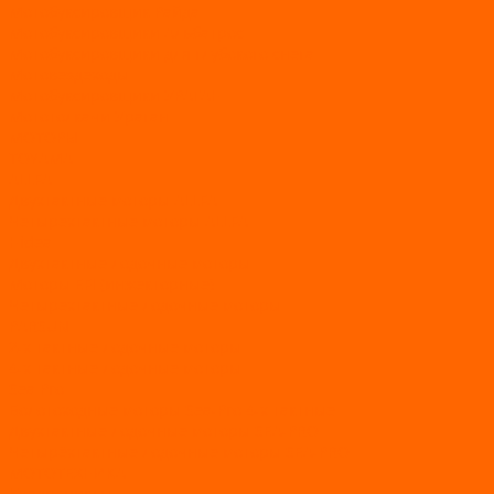
Мотобуксировщик Райда
Мотобуксировщики Альбатрос
Мотобуксировщики для глубокого снега
Мотовездеходы
Мотобуксировщики УРАГАН
Мототолкачи Ураган
МОТОРЫ
TOYAMA
ALLFA
Двухтактные моторы ALLFA
Четырехтактные моторы ALLFA
Hidea
Двухтактные лодочные моторы
Моторы EFI (инжекторные)
Четырехтактные лодочные моторы
PARSUN
2-х тактные лодочные моторы
4-х тактные лодочные моторы
Sea Pro
Болотоходные моторы Sea-Pro 4-х тактные
Двухтактные лодочные моторы SEA-PRO
Четырёхтактные лодочные моторы SEA-PRO
МОТОТЕХНИКА
Квадроциклы