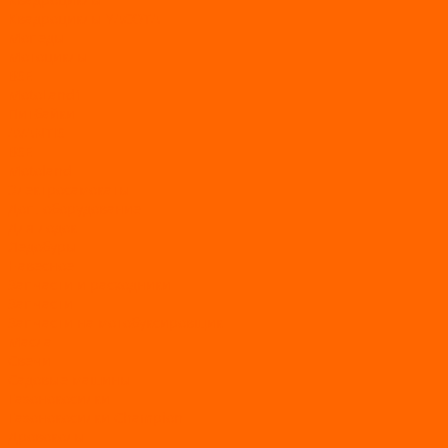
Квадроциклы YACOTA
Мопеды
Мотоциклы
BSE
MotoLand1
Питбайки
AVANTIS
BSE
Motoland
Электросамокаты
Доп. оборудование
Для лодок
Ледобуры
Навесное
Запчасти и расходники
Запчасти
Запчасти на мотобуксировщик
Масла
Свечи
Садовые машины
Газонокосилки
Газонокосилки Champion
Дровоколы