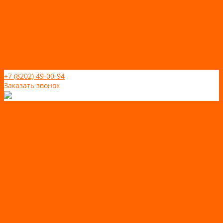
Отзывы
Политика конфидециальности
Рассрочка и кредит
Рассрочка и кредит
Видео
Фото
Контакты
+7 (8202) 49-00-94
Заказать звонок
Каталог товаров
АКТИВНЫЙ ОТДЫХ
SUP-ДОСКИ
SUP доски для йоги
SUP-доски для серфинга
Прогулочные SUP-доски
Спортивные SUP-доски
Туринговые SUP-доски
Универсальные SUP-доски
Аксессуары для лодок
ВЕЗДЕХОДЫ
Вездеходы Бурлак
ВЕЗДЕХОДЫ ВЕПС