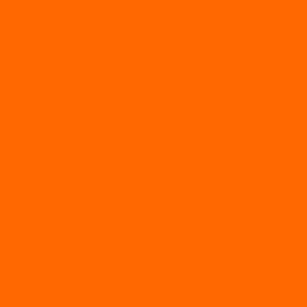
МОТОРЫ
TOYAMA
ALLFA
Двухтактные моторы ALLFA
Четырехтактные моторы ALLFA
Hidea
Двухтактные лодочные моторы
Моторы EFI (инжекторные)
Четырехтактные лодочные моторы
PARSUN
2-х тактные лодочные моторы
4-х тактные лодочные моторы
Sea Pro
Болотоходные моторы Sea-Pro 4-х тактные
Двухтактные лодочные моторы SEA-PRO
Четырёхтактные лодочные моторы SEA-PRO
МОТОТЕХНИКА
Квадроциклы
Квадроциклы YACOTA
Мопеды
Мотоциклы
BSE
MotoLand1
Питбайки