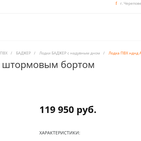
г. Черепов
 ПВХ
/
БАДЖЕР
/
Лодки БАДЖЕР с надувным дном
/
Лодка ПВХ нднд A
 с штормовым бортом
119 950 руб.
ХАРАКТЕРИСТИКИ: