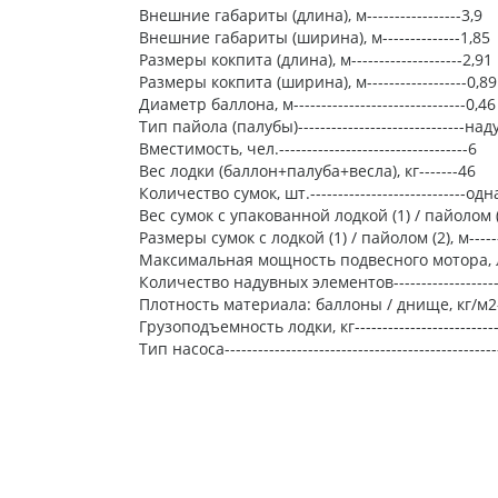
Внешние габариты (длина), м-----------------3,9
Внешние габариты (ширина), м--------------1,85
Размеры кокпита (длина), м--------------------2,91
Размеры кокпита (ширина), м------------------0,89
Диаметр баллона, м-------------------------------0,46
Тип пайола (палубы)-----------------------------
Вместимость, чел.----------------------------------6
Вес лодки (баллон+палуба+весла), кг-------46
Количество сумок, шт.----------------------------одн
Вес сумок с упакованной лодкой (1) / пайолом (2)
Размеры сумок с лодкой (1) / пайолом (2), м--------
Максимальная мощность подвесного мотора, л.с
Количество надувных элементов---------------------
Плотность материала: баллоны / днище, кг/м2-----
Грузоподъемность лодки, кг---------------------------
Тип насоса------------------------------------------------