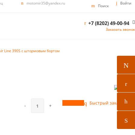
ец
motomir35@yandex.ru
Войти
Поиск
+7 (8202) 49-00-94
Заказать звонок
ir Line 390S с штормовым бортом
Купить
Быстрый заказ
-
+