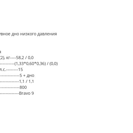
-надувное дно низкого давления
а
, кг----58,2 / 0,0
-------(1,33*0,60*0,36) / (0,0)
.--------15
-----------5 + дно
--------1,1 / 1,1
------------800
--------------Bravo 9