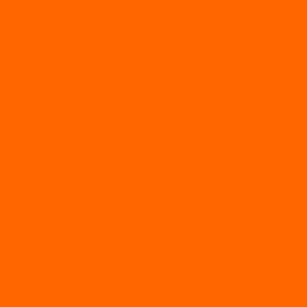
Электросамокаты
Доп. оборудование
Для лодок
Ледобуры
Навесное
Запчасти и расходники
Запчасти
Запчасти на мотобуксировщик
Масла
Свечи
Садовые машины
Газонокосилки
Газонокосилки Champion
Дровоколы
Культиваторы
Мото/электро косы
Мотоблоки
Мотоблоки BRAIT
Мотоблоки Habert
Мотопомпы
Пилы
Снегоуборщики
Силовая техника