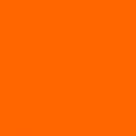
Лодки ПВХ с жестким дном
Лодки ПВХ с плоским дном
Лодки ПВХ с фальшбортами
Лодки РИБ
БАДЖЕР
Лодки надувные с жесткой палубой
Лодки с надувным дном
МАРЛИН
ФЛАГМАН
АЭРОЛОДКИ
ВОДОМЕТНЫЕ НАДУВНЫЕ ЛОДКИ
ГРЕБНЫЕ НАДУВНЫЕ ЛОДКИ
ДВУХКОРПУСНЫЕ НАДУВНЫЕ ЛОДКИ
НАДУВНЫЕ МОТОРНЫЕ ЛОДКИ
НАДУВНЫЕ ПВХ КАТАМАРАНЫ
ФРЕГАТ
ГРЕБНЫЕ ЛОДКИ
ЛОДКИ ПВХ НДНД (серии Air, Е)
ЛОДКИ ПВХ НДНД Про (серий: FM, Jet, L/S)
МОТОРНЫЕ ЛОДКИ ПВХ
Принадлежности для лодок фрегат
МОТОБУКСИРОВЩИКИ
Мотобуксировщики ПОМОР
Мотобуксировщики и снегоходы Вепс