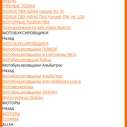
ФРЕГАТ
ГРЕБНЫЕ ЛОДКИ
ЛОДКИ ПВХ НДНД (серии Air, Е)
ЛОДКИ ПВХ НДНД Про (серий: FM, Jet, L/S)
МОТОРНЫЕ ЛОДКИ ПВХ
Принадлежности для лодок фрегат
МОТОБУКСИРОВЩИКИ
Назад
МОТОБУКСИРОВЩИКИ
Мотобуксировщики ПОМОР
Мотобуксировщики и снегоходы Вепс
Мотобуксировщик Райда
Мотобуксировщики Альбатрос
Назад
Мотобуксировщики Альбатрос
Мотобуксировщики для глубокого снега
Мотовездеходы
Мотобуксировщики УРАГАН
Мототолкачи Ураган
МОТОРЫ
Назад
МОТОРЫ
TOYAMA
ALLFA