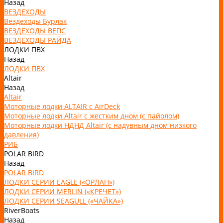
Назад
ВЕЗДЕХОДЫ
Вездеходы Бурлак
ВЕЗДЕХОДЫ ВЕПС
ВЕЗДЕХОДЫ РАЙДА
ЛОДКИ ПВХ
Назад
ЛОДКИ ПВХ
Altair
Назад
Altair
Моторные лодки ALTAIR с AirDeck
Моторные лодки Altair с жестким дном (с пайолом)
Моторные лодки НДНД Altair (с надувным дном низкого
давления)
РИБ
POLAR BIRD
Назад
POLAR BIRD
ЛОДКИ СЕРИИ EAGLE («ОРЛАН»)
ЛОДКИ СЕРИИ MERLIN («КРЕЧЕТ»)
ЛОДКИ СЕРИИ SEAGULL («ЧАЙКА»)
RiverBoats
Назад