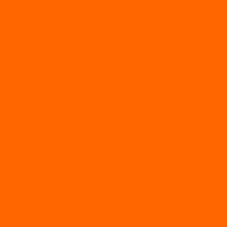
Двухтактные моторы ALLFA
Четырехтактные моторы ALLFA
Hidea
Двухтактные лодочные моторы
Моторы EFI (инжекторные)
Четырехтактные лодочные моторы
PARSUN
2-х тактные лодочные моторы
4-х тактные лодочные моторы
Sea Pro
Болотоходные моторы Sea-Pro 4-х тактные
Двухтактные лодочные моторы SEA-PRO
Четырёхтактные лодочные моторы SEA-PRO
МОТОТЕХНИКА
Квадроциклы
Квадроциклы YACOTA
Мопеды
Мотоциклы
BSE
MotoLand1
Питбайки
AVANTIS
BSE
Motoland