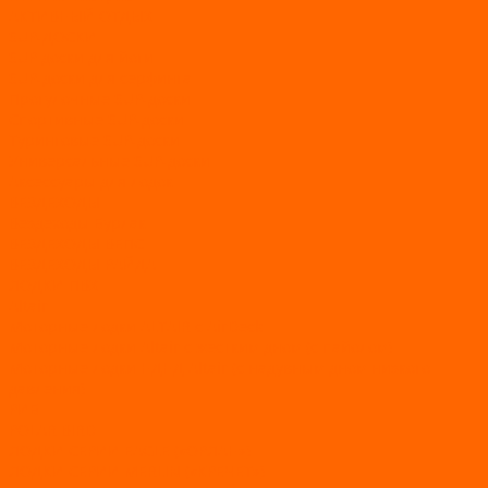
АКТИВНЫЙ ОТДЫХ
SUP-ДОСКИ
SUP доски для йоги
SUP-доски для серфинга
Прогулочные SUP-доски
Спортивные SUP-доски
Туринговые SUP-доски
Универсальные SUP-доски
Аксессуары для лодок
ВЕЗДЕХОДЫ
Вездеходы Бурлак
ВЕЗДЕХОДЫ ВЕПС
ВЕЗДЕХОДЫ РАЙДА
ЛОДКИ ПВХ
Altair
Моторные лодки ALTAIR с AirDeck
Моторные лодки Altair с жестким дном (с пайолом)
Моторные лодки НДНД Altair (с надувным дном низкого
давления)
РИБ
POLAR BIRD
ЛОДКИ СЕРИИ EAGLE («ОРЛАН»)
ЛОДКИ СЕРИИ MERLIN («КРЕЧЕТ»)