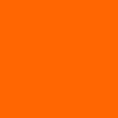
Культиваторы
Мото/электро косы
Мотоблоки
Мотоблоки BRAIT
Мотоблоки Habert
Мотопомпы
Пилы
Снегоуборщики
Силовая техника
Генераторы
Генераторы Lifan
Генераторы LONCIN
Двигатели
Двигатели Lifan
Насосные станции
Насосы
Сварочное
Тепловые пушки
О магазине
Новости
Статьи
Отзывы
Политика конфидециальности
Рассрочка и кредит