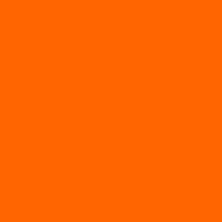
AVANTIS
BSE
Motoland
Электросамокаты
Доп. оборудование
Для лодок
Ледобуры
Навесное
Запчасти и расходники
Запчасти
Запчасти на мотобуксировщик
Масла
Свечи
Садовые машины
Газонокосилки
Газонокосилки Champion
Дровоколы
Культиваторы
Мото/электро косы
Мотоблоки
Мотоблоки BRAIT
Мотоблоки Habert
Мотопомпы