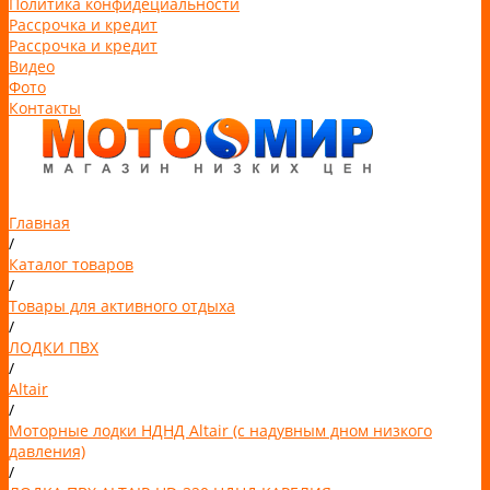
Политика конфидециальности
Рассрочка и кредит
Рассрочка и кредит
Видео
Фото
Контакты
Главная
/
Каталог товаров
/
Товары для активного отдыха
/
ЛОДКИ ПВХ
/
Altair
/
Моторные лодки НДНД Altair (с надувным дном низкого
давления)
/