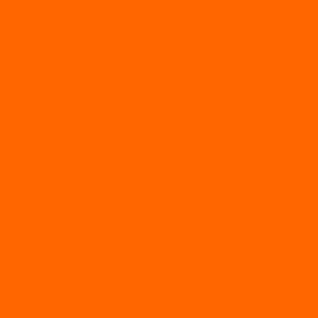
ЛОДКИ СЕРИИ SEAGULL («ЧАЙКА»)
RiverBoats
Лодки ПВХ с (НДНД)
Лодки ПВХ с жестким дном
Лодки ПВХ с плоским дном
Лодки ПВХ с фальшбортами
Лодки РИБ
БАДЖЕР
Лодки надувные с жесткой палубой
Лодки с надувным дном
МАРЛИН
ФЛАГМАН
АЭРОЛОДКИ
ВОДОМЕТНЫЕ НАДУВНЫЕ ЛОДКИ
ГРЕБНЫЕ НАДУВНЫЕ ЛОДКИ
ДВУХКОРПУСНЫЕ НАДУВНЫЕ ЛОДКИ
НАДУВНЫЕ МОТОРНЫЕ ЛОДКИ
НАДУВНЫЕ ПВХ КАТАМАРАНЫ
ФРЕГАТ
ГРЕБНЫЕ ЛОДКИ
ЛОДКИ ПВХ НДНД (серии Air, Е)
ЛОДКИ ПВХ НДНД Про (серий: FM, Jet, L/S)
МОТОРНЫЕ ЛОДКИ ПВХ
Принадлежности для лодок фрегат