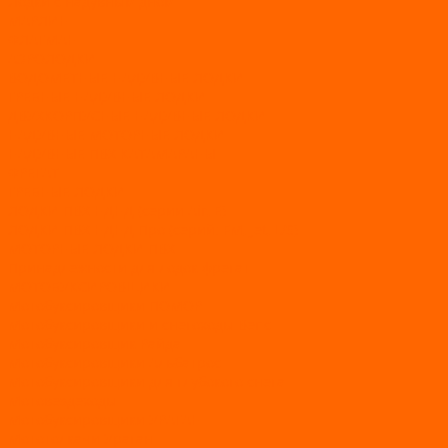
Лодки с надувным дном
МАРЛИН
ФЛАГМАН
АЭРОЛОДКИ
ВОДОМЕТНЫЕ НАДУВНЫЕ ЛОДКИ
ГРЕБНЫЕ НАДУВНЫЕ ЛОДКИ
ДВУХКОРПУСНЫЕ НАДУВНЫЕ ЛОДКИ
НАДУВНЫЕ МОТОРНЫЕ ЛОДКИ
НАДУВНЫЕ ПВХ КАТАМАРАНЫ
ФРЕГАТ
ГРЕБНЫЕ ЛОДКИ
ЛОДКИ ПВХ НДНД (серии Air, Е)
ЛОДКИ ПВХ НДНД Про (серий: FM, Jet, L/S)
МОТОРНЫЕ ЛОДКИ ПВХ
Принадлежности для лодок фрегат
МОТОБУКСИРОВЩИКИ
Мотобуксировщики ПОМОР
Мотобуксировщики и снегоходы Вепс
Мотобуксировщик Райда
Мотобуксировщики Альбатрос
Мотобуксировщики для глубокого снега
Мотовездеходы
Мотобуксировщики УРАГАН
Мототолкачи Ураган