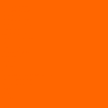
Пилы
Снегоуборщики
Силовая техника
Генераторы
Генераторы Lifan
Генераторы LONCIN
Двигатели
Двигатели Lifan
Насосные станции
Насосы
Сварочное
Тепловые пушки
О магазине
Новости
Статьи
Отзывы
Политика конфидециальности
Рассрочка и кредит
Рассрочка и кредит
Видео
Фото
Контакты
...
Каталог товаров