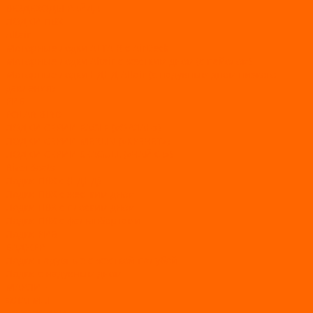
ВЕЗДЕХОДЫ РАЙДА
ЛОДКИ ПВХ
Altair
Моторные лодки ALTAIR с AirDeck
Моторные лодки Altair с жестким дном (с пайолом)
Моторные лодки НДНД Altair (с надувным дном низкого
давления)
РИБ
POLAR BIRD
ЛОДКИ СЕРИИ EAGLE («ОРЛАН»)
ЛОДКИ СЕРИИ MERLIN («КРЕЧЕТ»)
ЛОДКИ СЕРИИ SEAGULL («ЧАЙКА»)
RiverBoats
Лодки ПВХ с (НДНД)
Лодки ПВХ с жестким дном
Лодки ПВХ с плоским дном
Лодки ПВХ с фальшбортами
Лодки РИБ
БАДЖЕР
Лодки надувные с жесткой палубой
Лодки с надувным дном
МАРЛИН
ФЛАГМАН