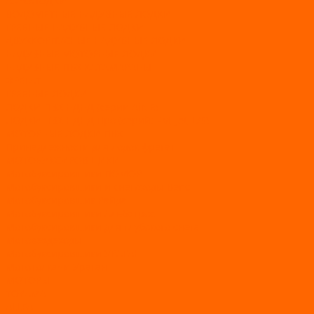
АЭРОЛОДКИ
ВОДОМЕТНЫЕ НАДУВНЫЕ ЛОДКИ
ГРЕБНЫЕ НАДУВНЫЕ ЛОДКИ
ДВУХКОРПУСНЫЕ НАДУВНЫЕ ЛОДКИ
НАДУВНЫЕ МОТОРНЫЕ ЛОДКИ
НАДУВНЫЕ ПВХ КАТАМАРАНЫ
ФРЕГАТ
ГРЕБНЫЕ ЛОДКИ
ЛОДКИ ПВХ НДНД (серии Air, Е)
ЛОДКИ ПВХ НДНД Про (серий: FM, Jet, L/S)
МОТОРНЫЕ ЛОДКИ ПВХ
Принадлежности для лодок фрегат
МОТОБУКСИРОВЩИКИ
Мотобуксировщики ПОМОР
Мотобуксировщики и снегоходы Вепс
Мотобуксировщик Райда
Мотобуксировщики Альбатрос
Мотобуксировщики для глубокого снега
Мотовездеходы
Мотобуксировщики УРАГАН
Мототолкачи Ураган
МОТОРЫ
TOYAMA
ALLFA