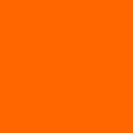
Квадроциклы YACOTA
Мопеды
Мотоциклы
BSE
MotoLand1
Питбайки
AVANTIS
BSE
Motoland
Электросамокаты
Доп. оборудование
Для лодок
Ледобуры
Навесное
Запчасти и расходники
Запчасти
Запчасти на мотобуксировщик
Масла
Свечи
Садовые машины
Газонокосилки
Газонокосилки Champion
Дровоколы