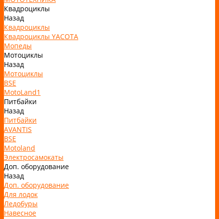
Квадроциклы
Назад
Квадроциклы
Квадроциклы YACOTA
Мопеды
Мотоциклы
Назад
Мотоциклы
BSE
MotoLand1
Питбайки
Назад
Питбайки
AVANTIS
BSE
Motoland
Электросамокаты
Доп. оборудование
Назад
Доп. оборудование
Для лодок
Ледобуры
Навесное