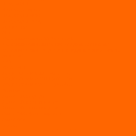
ВЕЗДЕХОДЫ
Вездеходы Бурлак
ВЕЗДЕХОДЫ ВЕПС
ВЕЗДЕХОДЫ РАЙДА
ЛОДКИ ПВХ
Altair
Моторные лодки ALTAIR с AirDeck
Моторные лодки Altair с жестким дном (с пайолом)
Моторные лодки НДНД Altair (с надувным дном низкого
давления)
РИБ
POLAR BIRD
ЛОДКИ СЕРИИ EAGLE («ОРЛАН»)
ЛОДКИ СЕРИИ MERLIN («КРЕЧЕТ»)
ЛОДКИ СЕРИИ SEAGULL («ЧАЙКА»)
RiverBoats
Лодки ПВХ с (НДНД)
Лодки ПВХ с жестким дном
Лодки ПВХ с плоским дном
Лодки ПВХ с фальшбортами
Лодки РИБ
БАДЖЕР
Лодки надувные с жесткой палубой