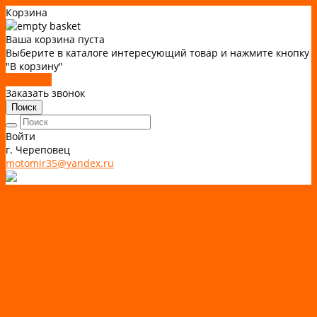
Корзина
Ваша корзина пуста
Выберите в каталоге интересующий товар и нажмите кнопку
"В корзину"
В каталог
Заказать звонок
Поиск
Войти
г. Череповец
motomir35@yandex.ru
Каталог товаров
АКТИВНЫЙ ОТДЫХ
SUP-ДОСКИ
SUP доски для йоги
SUP-доски для серфинга
Прогулочные SUP-доски
Спортивные SUP-доски
Туринговые SUP-доски
Универсальные SUP-доски
Аксессуары для лодок