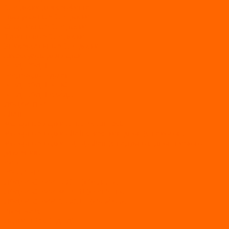
SUP-доски для серфинга
Прогулочные SUP-доски
Спортивные SUP-доски
Туринговые SUP-доски
Универсальные SUP-доски
Аксессуары для лодок
ВЕЗДЕХОДЫ
Вездеходы Бурлак
ВЕЗДЕХОДЫ ВЕПС
ВЕЗДЕХОДЫ РАЙДА
ЛОДКИ ПВХ
Altair
Моторные лодки ALTAIR с AirDeck
Моторные лодки Altair с жестким дном (с пайолом)
Моторные лодки НДНД Altair (с надувным дном низкого
давления)
РИБ
POLAR BIRD
ЛОДКИ СЕРИИ EAGLE («ОРЛАН»)
ЛОДКИ СЕРИИ MERLIN («КРЕЧЕТ»)
ЛОДКИ СЕРИИ SEAGULL («ЧАЙКА»)
RiverBoats
Лодки ПВХ с (НДНД)