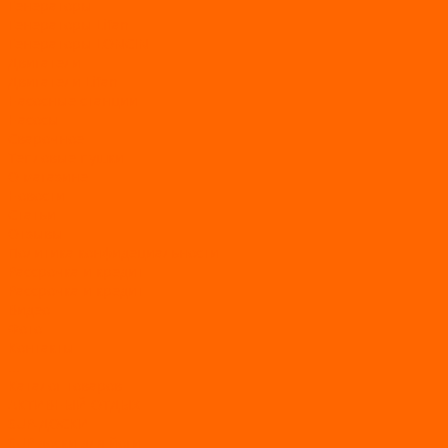
Генераторы
Генераторы Lifan
Генераторы LONCIN
Двигатели
Двигатели Lifan
Насосные станции
Насосы
Сварочное
Тепловые пушки
О магазине
Новости
Статьи
Отзывы
Политика конфидециальности
Рассрочка и кредит
Рассрочка и кредит
Видео
Фото
Контакты
...
Каталог товаров
АКТИВНЫЙ ОТДЫХ
SUP-ДОСКИ
SUP доски для йоги