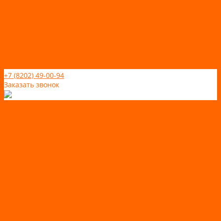
Отзывы
Политика конфидециальности
Рассрочка и кредит
Рассрочка и кредит
Видео
Фото
Контакты
+7 (8202) 49-00-94
Заказать звонок
Каталог товаров
АКТИВНЫЙ ОТДЫХ
SUP-ДОСКИ
SUP доски для йоги
SUP-доски для серфинга
Прогулочные SUP-доски
Спортивные SUP-доски
Туринговые SUP-доски
Универсальные SUP-доски
Аксессуары для лодок
ВЕЗДЕХОДЫ
Вездеходы Бурлак
ВЕЗДЕХОДЫ ВЕПС