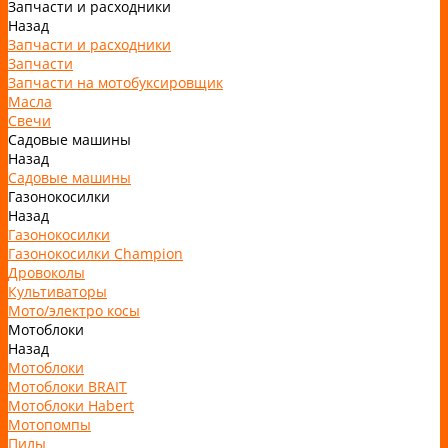
Запчасти и расходники
Назад
Запчасти и расходники
Запчасти
Запчасти на мотобуксировщик
Масла
Свечи
Садовые машины
Назад
Садовые машины
Газонокосилки
Назад
Газонокосилки
Газонокосилки Champion
Дровоколы
Культиваторы
Мото/электро косы
Мотоблоки
Назад
Мотоблоки
Мотоблоки BRAIT
Мотоблоки Habert
Мотопомпы
Пилы