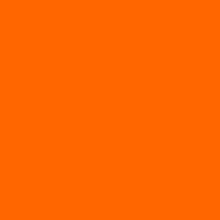
Мотобуксировщик Райда
Мотобуксировщики Альбатрос
Мотобуксировщики для глубокого снега
Мотовездеходы
Мотобуксировщики УРАГАН
Мототолкачи Ураган
МОТОРЫ
TOYAMA
ALLFA
Двухтактные моторы ALLFA
Четырехтактные моторы ALLFA
Hidea
Двухтактные лодочные моторы
Моторы EFI (инжекторные)
Четырехтактные лодочные моторы
PARSUN
2-х тактные лодочные моторы
4-х тактные лодочные моторы
Sea Pro
Болотоходные моторы Sea-Pro 4-х тактные
Двухтактные лодочные моторы SEA-PRO
Четырёхтактные лодочные моторы SEA-PRO
МОТОТЕХНИКА
Квадроциклы