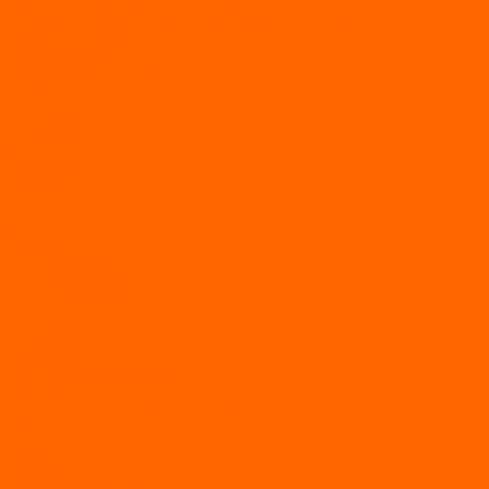
Двухтактные лодочные моторы SEA-PRO
Четырёхтактные лодочные моторы SEA-PRO
МОТОТЕХНИКА
Квадроциклы
Квадроциклы YACOTA
Мопеды
Мотоциклы
BSE
MotoLand1
Питбайки
AVANTIS
BSE
Motoland
Электросамокаты
Доп. оборудование
Для лодок
Ледобуры
Навесное
Запчасти и расходники
Запчасти
Запчасти на мотобуксировщик
Масла
Свечи
Садовые машины