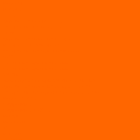
МОТОРЫ
TOYAMA
ALLFA
Двухтактные моторы ALLFA
Четырехтактные моторы ALLFA
Hidea
Двухтактные лодочные моторы
Моторы EFI (инжекторные)
Четырехтактные лодочные моторы
PARSUN
2-х тактные лодочные моторы
4-х тактные лодочные моторы
Sea Pro
Болотоходные моторы Sea-Pro 4-х тактные
Двухтактные лодочные моторы SEA-PRO
Четырёхтактные лодочные моторы SEA-PRO
МОТОТЕХНИКА
Квадроциклы
Квадроциклы YACOTA
Мопеды
Мотоциклы
BSE
MotoLand1
Питбайки