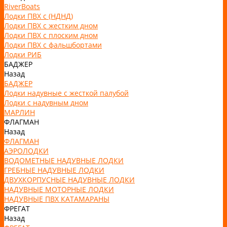
RiverBoats
Лодки ПВХ с (НДНД)
Лодки ПВХ с жестким дном
Лодки ПВХ с плоским дном
Лодки ПВХ с фальшбортами
Лодки РИБ
БАДЖЕР
Назад
БАДЖЕР
Лодки надувные с жесткой палубой
Лодки с надувным дном
МАРЛИН
ФЛАГМАН
Назад
ФЛАГМАН
АЭРОЛОДКИ
ВОДОМЕТНЫЕ НАДУВНЫЕ ЛОДКИ
ГРЕБНЫЕ НАДУВНЫЕ ЛОДКИ
ДВУХКОРПУСНЫЕ НАДУВНЫЕ ЛОДКИ
НАДУВНЫЕ МОТОРНЫЕ ЛОДКИ
НАДУВНЫЕ ПВХ КАТАМАРАНЫ
ФРЕГАТ
Назад