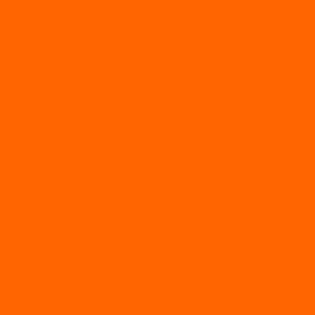
Газонокосилки
Газонокосилки Champion
Дровоколы
Культиваторы
Мото/электро косы
Мотоблоки
Мотоблоки BRAIT
Мотоблоки Habert
Мотопомпы
Пилы
Снегоуборщики
Силовая техника
Генераторы
Генераторы Lifan
Генераторы LONCIN
Двигатели
Двигатели Lifan
Насосные станции
Насосы
Сварочное
Тепловые пушки
О магазине
Новости
Статьи