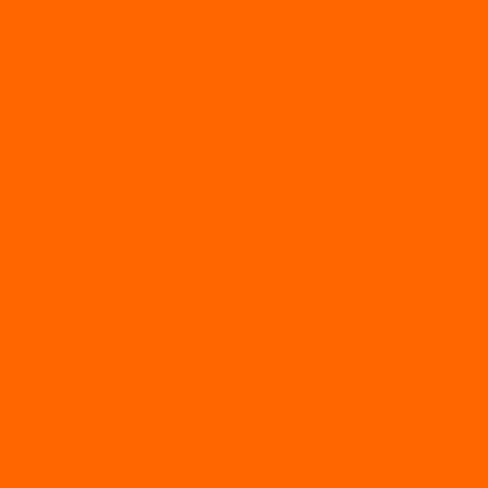
Мотобуксировщики УРАГАН
Мототолкачи Ураган
МОТОРЫ
TOYAMA
ALLFA
Двухтактные моторы ALLFA
Четырехтактные моторы ALLFA
Hidea
Двухтактные лодочные моторы
Моторы EFI (инжекторные)
Четырехтактные лодочные моторы
PARSUN
2-х тактные лодочные моторы
4-х тактные лодочные моторы
Sea Pro
Болотоходные моторы Sea-Pro 4-х тактные
Двухтактные лодочные моторы SEA-PRO
Четырёхтактные лодочные моторы SEA-PRO
МОТОТЕХНИКА
Квадроциклы
Квадроциклы YACOTA
Мопеды
Мотоциклы