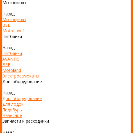
Мотоциклы
Назад
Мотоциклы
BSE
MotoLand1
Питбайки
Назад
Питбайки
AVANTIS
BSE
Motoland
Электросамокаты
Доп. оборудование
Назад
Доп. оборудование
Для лодок
Ледобуры
Навесное
Запчасти и расходники
Назад