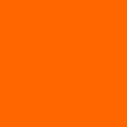
Прогулочные SUP-доски
Спортивные SUP-доски
Туринговые SUP-доски
Универсальные SUP-доски
Аксессуары для лодок
ВЕЗДЕХОДЫ
Вездеходы Бурлак
ВЕЗДЕХОДЫ ВЕПС
ВЕЗДЕХОДЫ РАЙДА
ЛОДКИ ПВХ
Altair
Моторные лодки ALTAIR с AirDeck
Моторные лодки Altair с жестким дном (с пайолом)
Моторные лодки НДНД Altair (с надувным дном низкого
давления)
РИБ
POLAR BIRD
ЛОДКИ СЕРИИ EAGLE («ОРЛАН»)
ЛОДКИ СЕРИИ MERLIN («КРЕЧЕТ»)
ЛОДКИ СЕРИИ SEAGULL («ЧАЙКА»)
RiverBoats
Лодки ПВХ с (НДНД)
Лодки ПВХ с жестким дном