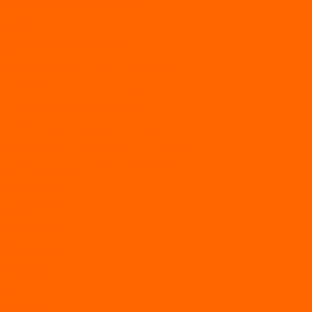
Двухтактные моторы ALLFA
Четырехтактные моторы ALLFA
Hidea
Двухтактные лодочные моторы
Моторы EFI (инжекторные)
Четырехтактные лодочные моторы
PARSUN
2-х тактные лодочные моторы
4-х тактные лодочные моторы
Sea Pro
Болотоходные моторы Sea-Pro 4-х тактные
Двухтактные лодочные моторы SEA-PRO
Четырёхтактные лодочные моторы SEA-PRO
МОТОТЕХНИКА
Квадроциклы
Квадроциклы YACOTA
Мопеды
Мотоциклы
BSE
MotoLand1
Питбайки
AVANTIS
BSE
Motoland