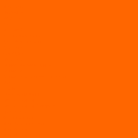
BSE
MotoLand1
Питбайки
AVANTIS
BSE
Motoland
Электросамокаты
Доп. оборудование
Для лодок
Ледобуры
Навесное
Запчасти и расходники
Запчасти
Запчасти на мотобуксировщик
Масла
Свечи
Садовые машины
Газонокосилки
Газонокосилки Champion
Дровоколы
Культиваторы
Мото/электро косы
Мотоблоки
Мотоблоки BRAIT