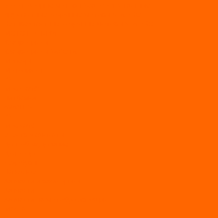
Болотоходные моторы Sea-Pro 4-х тактные
Двухтактные лодочные моторы SEA-PRO
Четырёхтактные лодочные моторы SEA-PRO
МОТОТЕХНИКА
Квадроциклы
Квадроциклы YACOTA
Мопеды
Мотоциклы
BSE
MotoLand1
Питбайки
AVANTIS
BSE
Motoland
Электросамокаты
Доп. оборудование
Для лодок
Ледобуры
Навесное
Запчасти и расходники
Запчасти
Запчасти на мотобуксировщик
Масла
Свечи