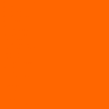
Мото/электро косы
Мотоблоки
Мотоблоки BRAIT
Мотоблоки Habert
Мотопомпы
Пилы
Снегоуборщики
Силовая техника
Генераторы
Генераторы Lifan
Генераторы LONCIN
Двигатели
Двигатели Lifan
Насосные станции
Насосы
Сварочное
Тепловые пушки
О магазине
Новости
Статьи
Отзывы
Политика конфидециальности
Рассрочка и кредит