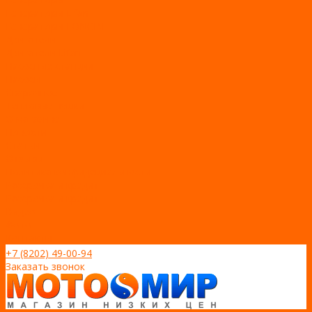
Генераторы Lifan
Генераторы LONCIN
Двигатели
Двигатели Lifan
Насосные станции
Насосы
Сварочное
Тепловые пушки
О магазине
Новости
Статьи
Отзывы
Политика конфидециальности
Рассрочка и кредит
Рассрочка и кредит
Видео
Фото
Контакты
+7 (8202) 49-00-94
Заказать звонок