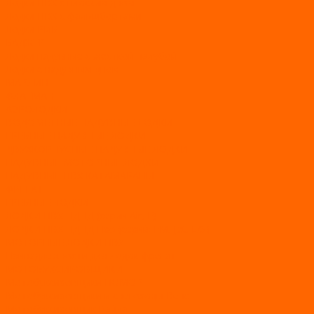
Лодки ПВХ с плоским дном
Лодки ПВХ с фальшбортами
Лодки РИБ
БАДЖЕР
Лодки надувные с жесткой палубой
Лодки с надувным дном
МАРЛИН
ФЛАГМАН
АЭРОЛОДКИ
ВОДОМЕТНЫЕ НАДУВНЫЕ ЛОДКИ
ГРЕБНЫЕ НАДУВНЫЕ ЛОДКИ
ДВУХКОРПУСНЫЕ НАДУВНЫЕ ЛОДКИ
НАДУВНЫЕ МОТОРНЫЕ ЛОДКИ
НАДУВНЫЕ ПВХ КАТАМАРАНЫ
ФРЕГАТ
ГРЕБНЫЕ ЛОДКИ
ЛОДКИ ПВХ НДНД (серии Air, Е)
ЛОДКИ ПВХ НДНД Про (серий: FM, Jet, L/S)
МОТОРНЫЕ ЛОДКИ ПВХ
Принадлежности для лодок фрегат
МОТОБУКСИРОВЩИКИ
Мотобуксировщики ПОМОР
Мотобуксировщики и снегоходы Вепс
Мотобуксировщик Райда