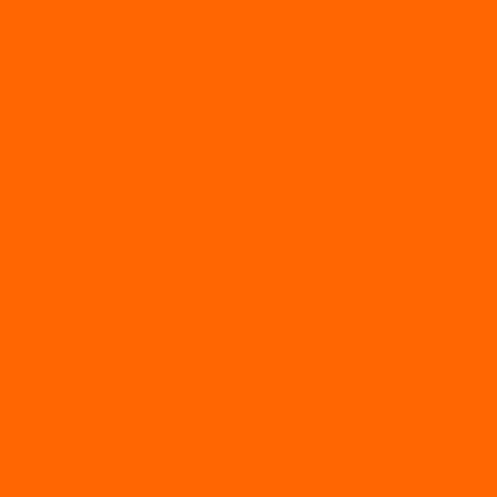
Рассрочка и кредит
Видео
Фото
Контакты
...
Каталог товаров
АКТИВНЫЙ ОТДЫХ
SUP-ДОСКИ
SUP доски для йоги
SUP-доски для серфинга
Прогулочные SUP-доски
Спортивные SUP-доски
Туринговые SUP-доски
Универсальные SUP-доски
Аксессуары для лодок
ВЕЗДЕХОДЫ
Вездеходы Бурлак
ВЕЗДЕХОДЫ ВЕПС