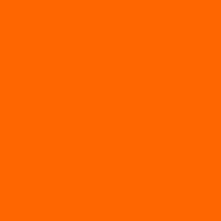
МОТОРНЫЕ ЛОДКИ ПВХ
Принадлежности для лодок фрегат
МОТОБУКСИРОВЩИКИ
Мотобуксировщики ПОМОР
Мотобуксировщики и снегоходы Вепс
Мотобуксировщик Райда
Мотобуксировщики Альбатрос
Мотобуксировщики для глубокого снега
Мотовездеходы
Мотобуксировщики УРАГАН
Мототолкачи Ураган
МОТОРЫ
TOYAMA
ALLFA
Двухтактные моторы ALLFA
Четырехтактные моторы ALLFA
Hidea
Двухтактные лодочные моторы
Моторы EFI (инжекторные)
Четырехтактные лодочные моторы
PARSUN
2-х тактные лодочные моторы
4-х тактные лодочные моторы
Sea Pro