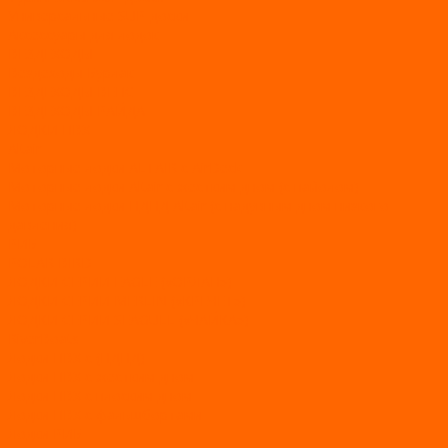
Универсальные SUP-доски
Аксессуары для лодок
ВЕЗДЕХОДЫ
Вездеходы Бурлак
ВЕЗДЕХОДЫ ВЕПС
ВЕЗДЕХОДЫ РАЙДА
ЛОДКИ ПВХ
Altair
Моторные лодки ALTAIR с AirDeck
Моторные лодки Altair с жестким дном (с пайолом)
Моторные лодки НДНД Altair (с надувным дном низкого
давления)
РИБ
POLAR BIRD
ЛОДКИ СЕРИИ EAGLE («ОРЛАН»)
ЛОДКИ СЕРИИ MERLIN («КРЕЧЕТ»)
ЛОДКИ СЕРИИ SEAGULL («ЧАЙКА»)
RiverBoats
Лодки ПВХ с (НДНД)
Лодки ПВХ с жестким дном
Лодки ПВХ с плоским дном
Лодки ПВХ с фальшбортами
Лодки РИБ