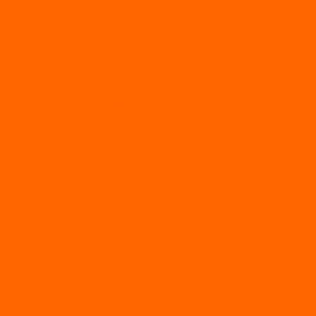
ВОДОМЕТНЫЕ НАДУВНЫЕ ЛОДКИ
ГРЕБНЫЕ НАДУВНЫЕ ЛОДКИ
ДВУХКОРПУСНЫЕ НАДУВНЫЕ ЛОДКИ
НАДУВНЫЕ МОТОРНЫЕ ЛОДКИ
НАДУВНЫЕ ПВХ КАТАМАРАНЫ
ФРЕГАТ
ГРЕБНЫЕ ЛОДКИ
ЛОДКИ ПВХ НДНД (серии Air, Е)
ЛОДКИ ПВХ НДНД Про (серий: FM, Jet, L/S)
МОТОРНЫЕ ЛОДКИ ПВХ
Принадлежности для лодок фрегат
МОТОБУКСИРОВЩИКИ
Мотобуксировщики ПОМОР
Мотобуксировщики и снегоходы Вепс
Мотобуксировщик Райда
Мотобуксировщики Альбатрос
Мотобуксировщики для глубокого снега
Мотовездеходы
Мотобуксировщики УРАГАН
Мототолкачи Ураган
МОТОРЫ
TOYAMA
ALLFA