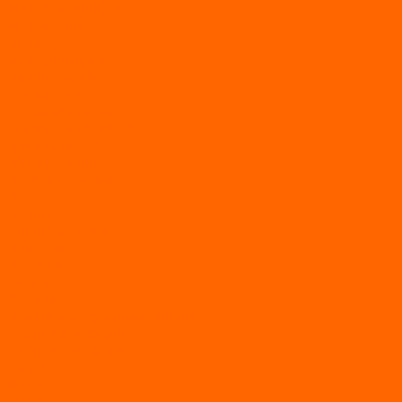
Мотоблоки Habert
Мотопомпы
Пилы
Снегоуборщики
Силовая техника
Генераторы
Генераторы Lifan
Генераторы LONCIN
Двигатели
Двигатели Lifan
Насосные станции
Насосы
Сварочное
Тепловые пушки
О магазине
Новости
Статьи
Отзывы
Политика конфидециальности
Рассрочка и кредит
Рассрочка и кредит
Видео
Фото
Контакты