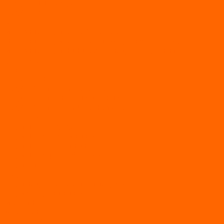
ВЕЗДЕХОДЫ РАЙДА
ЛОДКИ ПВХ
Altair
Моторные лодки ALTAIR с AirDeck
Моторные лодки Altair с жестким дном (с пайолом)
Моторные лодки НДНД Altair (с надувным дном низкого
давления)
РИБ
POLAR BIRD
ЛОДКИ СЕРИИ EAGLE («ОРЛАН»)
ЛОДКИ СЕРИИ MERLIN («КРЕЧЕТ»)
ЛОДКИ СЕРИИ SEAGULL («ЧАЙКА»)
RiverBoats
Лодки ПВХ с (НДНД)
Лодки ПВХ с жестким дном
Лодки ПВХ с плоским дном
Лодки ПВХ с фальшбортами
Лодки РИБ
БАДЖЕР
Лодки надувные с жесткой палубой
Лодки с надувным дном
МАРЛИН
ФЛАГМАН
АЭРОЛОДКИ