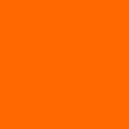
Электросамокаты
Доп. оборудование
Для лодок
Ледобуры
Навесное
Запчасти и расходники
Запчасти
Запчасти на мотобуксировщик
Масла
Свечи
Садовые машины
Газонокосилки
Газонокосилки Champion
Дровоколы
Культиваторы
Мото/электро косы
Мотоблоки
Мотоблоки BRAIT
Мотоблоки Habert
Мотопомпы
Пилы
Снегоуборщики
Силовая техника
Генераторы