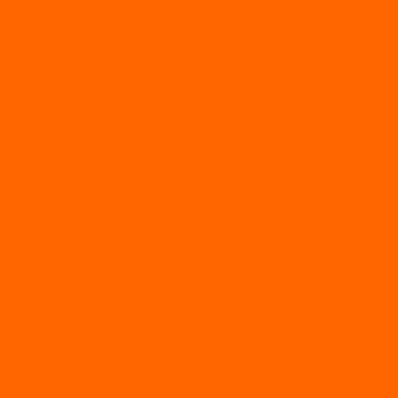
Садовые машины
Газонокосилки
Газонокосилки Champion
Дровоколы
Культиваторы
Мото/электро косы
Мотоблоки
Мотоблоки BRAIT
Мотоблоки Habert
Мотопомпы
Пилы
Снегоуборщики
Силовая техника
Генераторы
Генераторы Lifan
Генераторы LONCIN
Двигатели
Двигатели Lifan
Насосные станции
Насосы
Сварочное
Тепловые пушки