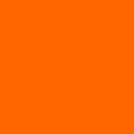
БАДЖЕР
Лодки надувные с жесткой палубой
Лодки с надувным дном
МАРЛИН
ФЛАГМАН
АЭРОЛОДКИ
ВОДОМЕТНЫЕ НАДУВНЫЕ ЛОДКИ
ГРЕБНЫЕ НАДУВНЫЕ ЛОДКИ
ДВУХКОРПУСНЫЕ НАДУВНЫЕ ЛОДКИ
НАДУВНЫЕ МОТОРНЫЕ ЛОДКИ
НАДУВНЫЕ ПВХ КАТАМАРАНЫ
ФРЕГАТ
ГРЕБНЫЕ ЛОДКИ
ЛОДКИ ПВХ НДНД (серии Air, Е)
ЛОДКИ ПВХ НДНД Про (серий: FM, Jet, L/S)
МОТОРНЫЕ ЛОДКИ ПВХ
Принадлежности для лодок фрегат
МОТОБУКСИРОВЩИКИ
Мотобуксировщики ПОМОР
Мотобуксировщики и снегоходы Вепс
Мотобуксировщик Райда
Мотобуксировщики Альбатрос
Мотобуксировщики для глубокого снега
Мотовездеходы