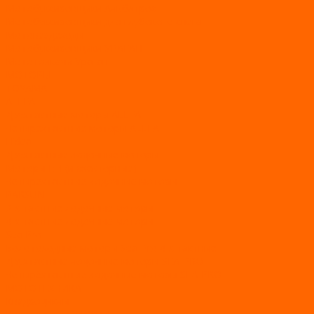
Мотобуксировщики Альбатрос
Мотобуксировщики для глубокого снега
Мотовездеходы
Мотобуксировщики УРАГАН
Мототолкачи Ураган
МОТОРЫ
TOYAMA
ALLFA
Двухтактные моторы ALLFA
Четырехтактные моторы ALLFA
Hidea
Двухтактные лодочные моторы
Моторы EFI (инжекторные)
Четырехтактные лодочные моторы
PARSUN
2-х тактные лодочные моторы
4-х тактные лодочные моторы
Sea Pro
Болотоходные моторы Sea-Pro 4-х тактные
Двухтактные лодочные моторы SEA-PRO
Четырёхтактные лодочные моторы SEA-PRO
МОТОТЕХНИКА
Квадроциклы