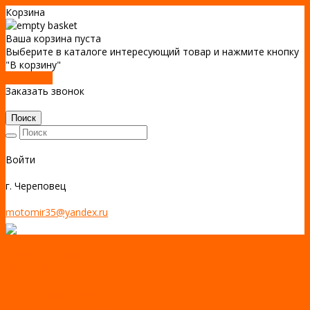
Корзина
Ваша корзина пуста
Выберите в каталоге интересующий товар и нажмите кнопку
"В корзину"
В каталог
Заказать звонок
Поиск
Войти
г. Череповец
motomir35@yandex.ru
Каталог товаров
АКТИВНЫЙ ОТДЫХ
SUP-ДОСКИ
SUP доски для йоги
SUP-доски для серфинга