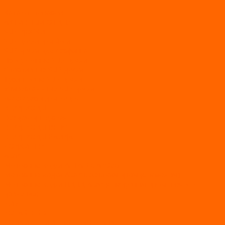
Каталог товаров
АКТИВНЫЙ ОТДЫХ
SUP-ДОСКИ
SUP доски для йоги
SUP-доски для серфинга
Прогулочные SUP-доски
Спортивные SUP-доски
Туринговые SUP-доски
Универсальные SUP-доски
Аксессуары для лодок
ВЕЗДЕХОДЫ
Вездеходы Бурлак
ВЕЗДЕХОДЫ ВЕПС
ВЕЗДЕХОДЫ РАЙДА
ЛОДКИ ПВХ
Altair
Моторные лодки ALTAIR с AirDeck
Моторные лодки Altair с жестким дном (с пайолом)
Моторные лодки НДНД Altair (с надувным дном низкого
давления)
РИБ
POLAR BIRD
ЛОДКИ СЕРИИ EAGLE («ОРЛАН»)