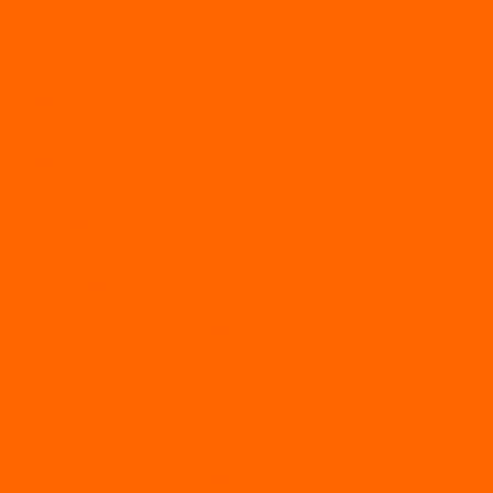
ЛОДКИ СЕРИИ MERLIN («КРЕЧЕТ»)
ЛОДКИ СЕРИИ SEAGULL («ЧАЙКА»)
RiverBoats
Лодки ПВХ с (НДНД)
Лодки ПВХ с жестким дном
Лодки ПВХ с плоским дном
Лодки ПВХ с фальшбортами
Лодки РИБ
БАДЖЕР
Лодки надувные с жесткой палубой
Лодки с надувным дном
МАРЛИН
ФЛАГМАН
АЭРОЛОДКИ
ВОДОМЕТНЫЕ НАДУВНЫЕ ЛОДКИ
ГРЕБНЫЕ НАДУВНЫЕ ЛОДКИ
ДВУХКОРПУСНЫЕ НАДУВНЫЕ ЛОДКИ
НАДУВНЫЕ МОТОРНЫЕ ЛОДКИ
НАДУВНЫЕ ПВХ КАТАМАРАНЫ
ФРЕГАТ
ГРЕБНЫЕ ЛОДКИ
ЛОДКИ ПВХ НДНД (серии Air, Е)
ЛОДКИ ПВХ НДНД Про (серий: FM, Jet, L/S)