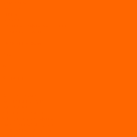
О магазине
Новости
Статьи
Отзывы
Политика конфидециальности
Рассрочка и кредит
Рассрочка и кредит
Видео
Фото
Контакты
...
Каталог товаров
АКТИВНЫЙ ОТДЫХ
SUP-ДОСКИ
SUP доски для йоги
SUP-доски для серфинга
Прогулочные SUP-доски
Спортивные SUP-доски
Туринговые SUP-доски