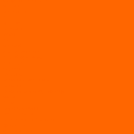
Квадроциклы YACOTA
Мопеды
Мотоциклы
BSE
MotoLand1
Питбайки
AVANTIS
BSE
Motoland
Электросамокаты
Доп. оборудование
Для лодок
Ледобуры
Навесное
Запчасти и расходники
Запчасти
Запчасти на мотобуксировщик
Масла
Свечи
Садовые машины
Газонокосилки
Газонокосилки Champion
Дровоколы
Культиваторы