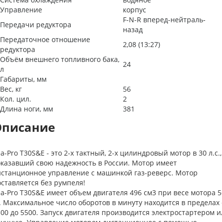
Управление
корпус
F-N-R вперед-нейтраль-
Передачи редуктора
назад
Передаточное отношение
2,08 (13:27)
редуктора
Объём внешнего топливного бака,
24
л
Габариты, мм
Вес, кг
56
Кол. цил.
2
Длина ноги, мм
381
Описание
a-Pro T30S&E - это 2-х тактный, 2-х цилиндровый мотор в 30 л.с.,
оказавший свою надежность в России. Мотор имеет
истанционное управление с машинкой газ-реверс. Мотор
ставляется без румпеля!
a-Pro T30S&E имеет объем двигателя 496 см3 при весе мотора 5
. Максимальное число оборотов в минуту находится в пределах 
00 до 5500. Запуск двигателя производится электростартером 