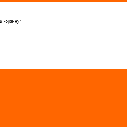
В корзину"